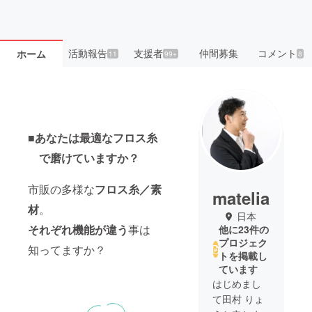
活動報告
支援者
仲間募集
コメント
ホーム
11
99+
8
■あなたは最適なフロス糸
で磨けていますか？
市販の多様な
フロス糸／素
matelia
材
。
日本
それぞれ機能が違う
事は
他に23件の
プロジェク
知ってますか？
トを掲載し
ています
はじめまし
て田村 りょ