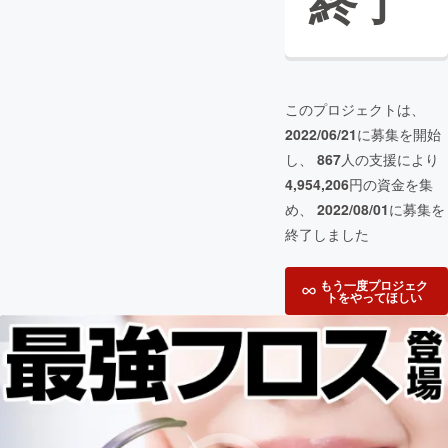
終了
このプロジェクトは、
2022/06/21
に募集を開始
し、
867
人の支援により
4,954,206
円の資金を集
め、
2022/08/01
に募集を
終了しました
もう一度プロジェク
トをやってほしい