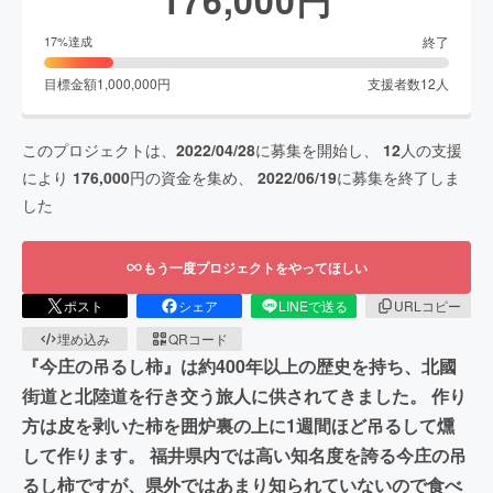
終了
17
%達成
目標金額
1,000,000
円
支援者数
12
人
このプロジェクトは、
2022/04/28
に募集を開始し、
12
人の支援
により
176,000
円の資金を集め、
2022/06/19
に募集を終了しま
した
もう一度プロジェクトをやってほしい
ポスト
シェア
LINEで送る
URLコピー
埋め込み
QRコード
『今庄の吊るし柿』は約400年以上の歴史を持ち、北國
街道と北陸道を行き交う旅人に供されてきました。 作り
方は皮を剥いた柿を囲炉裏の上に1週間ほど吊るして燻
して作ります。 福井県内では高い知名度を誇る今庄の吊
るし柿ですが、県外ではあまり知られていないので食べ