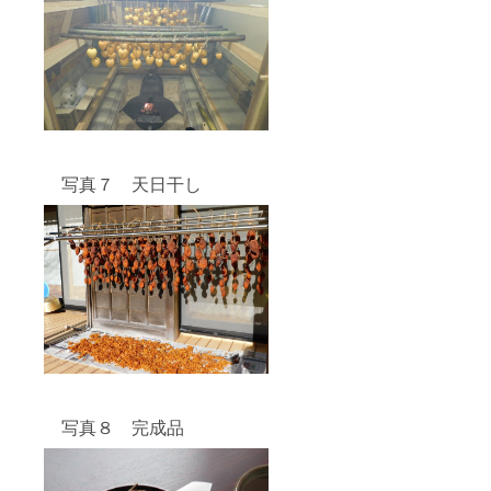
写真７ 天日干し
写真８ 完成品