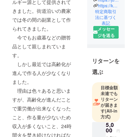
ルギー源として提供されて
今庄で今庄
https://kayabukinoie.blogspot.com/
きました。街道沿いの農家
特定商取引
宿や旧北陸
法に基づく
トンネル群
では冬の間の副業として作
表記
を紹介する
られてきました。
メッセー
観光ボラン
ジを送る
今でもお歳暮などの贈答
ティアガイ
ドをしてい
品として親しまれていま
す。
リターンを
しかし最近では高齢化が
選ぶ
進んで作る人が少なくなり
ました。
目標金額
理由は色々あると思いま
未達でも
リターン
すが、高齢化が進んだこと
が届きま
で重労働が出来なくなった
す
(All-in
方式)
こと、作る量が少ないため
5,0
収入が多くないこと、24時
00
円
間火を焚き続けなければな