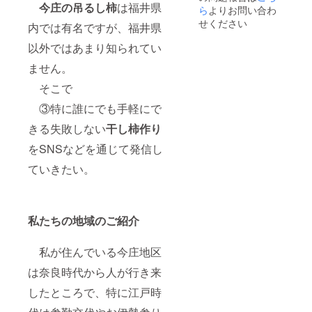
今庄の吊るし柿
は福井県
トに
ら
よりお問い合わ
験して
よって
もらい
せください
内では有名ですが、福井県
多少の
ます。
違いが
所
以外ではあまり知られてい
あるこ
要時間
とをご
は約1時
ません。
了承く
間で
ださ
そこで
す。
い。 ・
各
③特に誰にでも手軽にで
吊るし
回の体
柿体験
験人数
きる失敗しない
干し柿作り
は、柿
は5人ま
（長良
でとさ
をSNSなどを通じて発信し
柿また
せてい
は蜂谷
ただき
ていきたい。
柿）10
ます。
個の皮
（作業
剥きと
部屋が
吊る
狭いた
私たちの地域のご紹介
し、燻
め）
しまで
ま
を体験
た、吊
私が住んでいる今庄地区
してい
るし柿
ただき
になる
は奈良時代から人が行き来
ます。
には1週
所
間ほど
したところで、特に江戸時
要時間
燻さな
は約1時
ければ