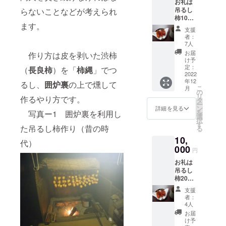
お礼は
吊るし
らないことなどが考えられ
柿10個
ます。
です。
支援
・吊る
者：
し柿用
7人
の柿は
お届
作り方は皮を剥いた渋柿
長良柿
け予
または
定：
（
長良柿
）を「
柿縄
」でつ
蜂谷柿
2022
年12
で作り
るし、
囲炉裏
の上で燻して
こ
月
出来立
の
リ
作るやり方です。
てをご
タ
ー
用意し
ン
詳細を見る
を
写真ー1 囲炉裏を利用し
ます。
選
択
た
す
た吊るし柿作り（昔の時
る
だし、
10,
今年の
代）
柿の成
000
円
り具合
お礼は
によっ
吊るし
て出来
柿20個
上がる
です。
時期が
支援
・吊る
ズレる
者：
し柿用
ことが
4人
の柿は
ありま
お届
長良柿
すが、
け予