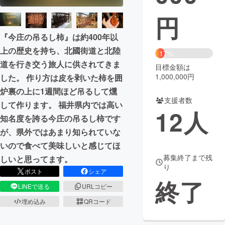
円
まちづくり・地域活性化
『今庄の吊るし柿』は約400年以
上の歴史を持ち、北國街道と北陸
CAMPFIRE for Social Good
CAMPFIRE Creation
17%
道を行き交う旅人に供されてきま
CAMPFIREふるさと納税
machi-ya
コミュニティ
目標金額は
1,000,000円
した。 作り方は皮を剥いた柿を囲
炉裏の上に1週間ほど吊るして燻
支援者数
して作ります。 福井県内では高い
12
人
知名度を誇る今庄の吊るし柿です
が、県外ではあまり知られていな
いので食べて美味しいと感じてほ
募集終了まで残
しいと思ってます。
り
ポスト
シェア
終了
LINEで送る
URLコピー
埋め込み
QRコード