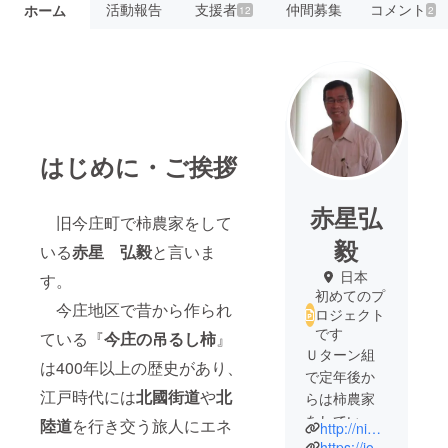
活動報告
支援者
仲間募集
コメント
ホーム
12
2
はじめに・ご挨拶
赤星弘
旧今庄町で柿農家をして
毅
いる
赤星 弘毅
と言いま
日本
す。
初めてのプ
今庄地区で昔から作られ
ロジェクト
です
ている『
今庄の吊るし柿
』
Ｕターン組
は400年以上の歴史があり、
で定年後か
江戸時代には
北國街道
や
北
らは柿農家
をしていま
陸道
を行き交う旅人にエネ
http://nipponn-daisuki.seesaa.net/
す。
https://joho-ichiban.com/fukui/