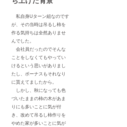
吊
るし柿
20個＋
私自身Uターン組なのです
農家民
宿宿泊
が、その当時は吊るし柿を
＋吊る
し柿作
作る気持ちは全然ありませ
り体
験 ・
んでした。
・
会社員だったのでそんな
25,000
円
ことをしなくてもやってい
けるという思いがありまし
たし、ボーナスもそれなり
に貰えてましたから。
しかし、秋になっても色
づいたままの柿の木があま
りにも多いことに気が付
き、改めて吊るし柿作りを
やめた家が多いことに気が