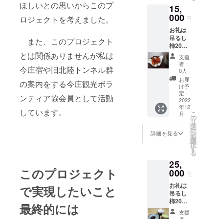
お、吊
谷柿）
ほしいとの思いからこのプ
15,
一人あ
るし柿
10
たりの
000
の色に
個
ロジェクトを考えました。
円
料金で
ついて
お礼は
すが、
はロッ
5,000円
吊るし
お友達
トに
また、このプロジェクト
柿20個
または
よって
と吊る
家族（5
とは関係ありませんが私は
多少の
支援
し柿作
人ま
違いが
者：
今庄宿や旧北陸トンネル群
り体験
で）を
あるこ
0人
（10
誘って
とをご
お届
の案内をする今庄観光ボラ
個）で
宿泊す
了承く
け予
す。 ・
ること
定：
ださ
ンティア協会員として活動
吊るし
2022
も可能
い。
年12
柿用の
です。
しています。
こ
月
柿は長
ま
の
②
リ
良柿ま
た、ご
タ
吊るし
ー
たは蜂
要望が
ン
柿（長
詳細を見る
を
谷柿で
あれば
選
良柿ま
択
作り出
今庄宿
す
たは蜂
る
来立て
の案内
谷柿）
25,
をご用
をさせ
20
このプロジェクト
意しま
000
ていた
個
円
す。
だきま
お礼は
ただ
す。 ご
で実現したいこと
10,000
吊るし
し、今
提供期
円
柿20個
年の柿
間は
最終的には
と吊る
の成り
2023年
支援
し柿作
具合に
1月から
者：