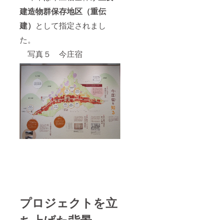
ここで
建造物群保存地区（重伝
泊まり
ながら
建）
として指定されまし
体験す
ること
た。
が出来
ます。
写真５ 今庄宿
但
し、宿
泊希望
者が重
なった
場合に
は日程
を調整
させて
いただ
きます
のでご
了承く
ださ
い。
（宿泊
人数は5
プロジェクトを立
人まで
です）
ち上げた背景