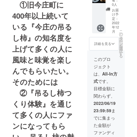
①旧今庄町に
り体験
よって
12月ま
0人
（10
出来上
でで
お届
個）プ
400年以上続いて
がる時
す。
け予
ラス農
期がズ
定：
家民宿
2022
レるこ
いる『今庄の吊る
年12
の宿泊
とがあ
こ
月
（一人
ります
の
し柿』の知名度を
リ
一泊）
が、11
タ
ー
です。
月下旬
ン
詳細を見る
を
上げて多くの人に
複数
以降に
選
択
人でお
はお届
す
る
申し込
風味と味覚を楽し
け出来
このプロ
みの場
ると思
ジェクト
合の宿
いま
んでもらいたい。
泊は5人
す。
は、
All-In方
まで可
なお、
そのためには
式
です。
能で
吊るし
す。 ・
柿の色
目標金額に
②『吊るし柿つ
吊るし
につい
関わらず、
柿用の
ては
柿は長
くり体験』を通じ
ロット
2022/06/19
良柿ま
によっ
23:59:59
ま
たは蜂
て多少
て多くの人にファ
谷柿で
の違い
でに集まっ
作り出
がある
ンになってもら
た金額が
来立て
ことを
をご用
ご了承
ファンディ
い、 吊るし柿の魅
意しま
くださ