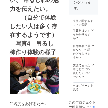
ングされま
す。
い。 ・
た
力を伝えたい。
吊るし
す。
だし、
柿体験
今年の
は、柿
（自分で体験
柿の成
（長良
支援に関するよ
り具合
柿また
したい人は多く存
くある質問
によっ
は蜂谷
て出来
柿）10
手数料はいく
在するようです）
上がる
個の皮
らかかります
時期が
剥きと
か？
ズレる
写真4 吊るし
吊る
ことが
し、燻
目標金額に届
ありま
しまで
かなかった場
柿作り体験の様子
すが、
を体験
合どうなりま
11月の
してい
すか？
下旬以
ただき
降には
ます。
支援で困った
お届け
体
時はどこに相
出来る
験日時
談したらいい
と思い
です
ですか？
ま
が、11
す。
月中旬
ヘルプページを
な
から12
見る
お、吊
月上旬
るし柿
までで
の色に
午前ま
このプロジェクト
ついて
知名度をあげるために
たは午
の問題報告は
こち
はロッ
後に体