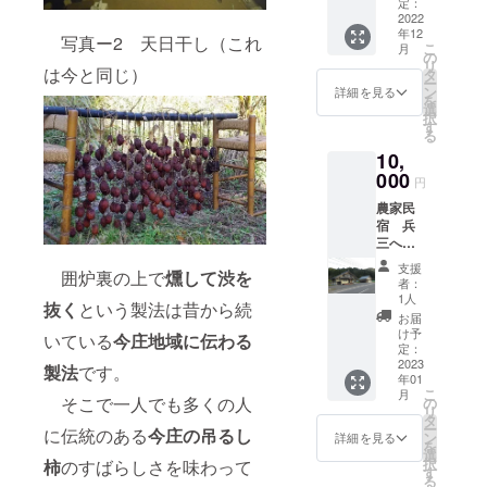
または
11月の
定：
蜂谷柿
2022
中旬以
年12
で作り
降には
写真ー2 天日干し（これ
こ
月
出来立
お届け
の
リ
てをご
は今と同じ）
出来る
タ
ー
用意し
と思い
ン
詳細を見る
を
ます。
ます。
選
択
た
な
す
る
だし、
お、吊
10,
今年の
るし柿
柿の成
000
の色に
円
り具合
ついて
農家民
によっ
はロッ
宿 兵
て出来
トに
三への
上がる
よって
宿泊（1
時期が
多少の
支援
囲炉裏の上で
燻して渋を
泊2食付
ズレる
違いが
者：
き）を
ことが
あるこ
1人
抜く
という製法は昔から続
ご提供
ありま
とをご
お届
しま
すが、
了承く
け予
いている
今庄地域に伝わる
す。 部
11月の
定：
ださ
屋は6畳
2023
中旬以
い。
製法
です。
年01
と8畳の
降には
こ
月
2部屋を
お届け
そこで一人でも多くの人
の
①
リ
使って
出来る
タ
吊るし
ー
に伝統のある
今
庄の吊るし
いただ
と思い
ン
柿（長
詳細を見る
を
きま
ます。
選
良柿ま
択
柿
のすばらしさを味わって
す。
な
す
たは蜂
る
金額は