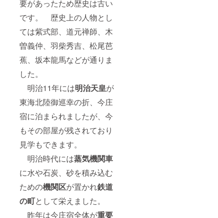
要があったため歴史は古い
ん。
円
です。 歴史上の人物とし
従っ
て、お
ては紫式部、道元禅師、木
届けは
約1週間
曽義仲、羽柴秀吉、松尾芭
後にな
蕉、坂本龍馬などが通りま
ること
をご了
した。
承くだ
さい。
明治11年には
明治天皇
が
・ゆっ
くりと
東海北陸御巡幸の折、今庄
体験さ
れたい
宿に泊まられましたが、今
方には
もその部屋が残されており
宿泊プ
ランを
見学もできます。
ご用意
しまし
明治時代には
蒸気機関車
た。
私
に水や石炭、砂を積み込む
は農家
民宿
ための
機関区
が置かれ
鉄道
兵三を
の町
として栄えました。
経営し
ていま
昨年は今庄宿全体が
重要
すので