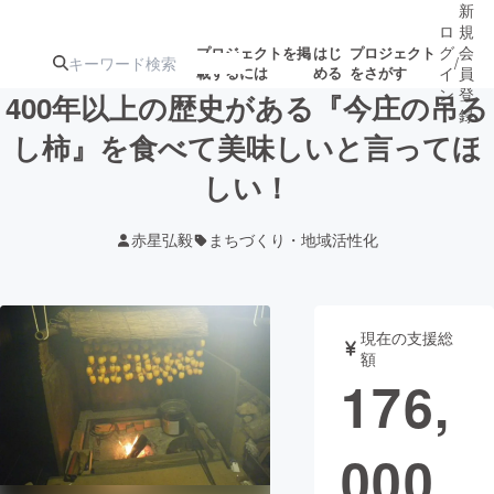
新
ロ
規
グ
会
プロジェクトを掲
はじ
プロジェクト
/
載するには
める
をさがす
イ
員
ン
登
400年以上の歴史がある『今庄の吊る
録
し柿』を食べて美味しいと言ってほ
しい！
人気のプロ
注目のリ
注目の新着プロ
募集終了が近いプ
もうすぐ公開
ジェクト
ターン
ジェクト
ロジェクト
されます
赤星弘毅
まちづくり・地域活性化
アート・写真
音楽
現在の支援総
テクノロジー・ガジェット
ゲーム・サ
額
176,
映像・映画
書籍・雑誌
000
ビジネス・起業
チャレンジ