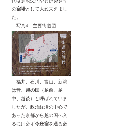
代は参勤交代やお伊勢参り
間で
ならな
す。
の
宿場
として大変栄えまし
いため
各
当日に
た。
回の体
は出来
験人数
上がり
写真4 主要街道図
は5人ま
ませ
でとさ
ん。
せてい
ただき
従って
ます。
お届け
（作業
は約1週
部屋が
間以後
狭いた
となる
め）
ことを
ま
ご了承
た、吊
くださ
るし柿
い。
福井、石川、富山、新潟
になる
吊
には1週
るし柿
は昔、
越の国
（越前、越
間ほど
20個＋
燻さな
吊るし
中、越後）と呼ばれていま
ければ
柿作り
ならな
体
したが、政治経済の中心で
いため
験 ・
あった京都から越の国へ入
当日に
・・・
は出来
・・・
るには必ず
今庄宿
を通る必
上がり
・・
ませ
15,000