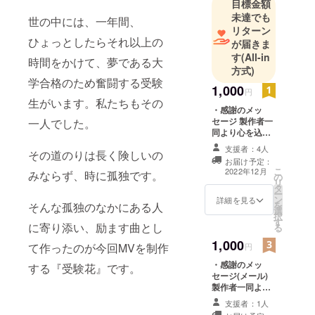
目標金額
未達でも
世の中には、一年間、
リターン
ひょっとしたらそれ以上の
が届きま
す
(All-in
時間をかけて、夢である大
方式)
学合格のため奮闘する受験
1,000
円
生がいます。私たちもその
・感謝のメッ
セージ 製作者一
一人でした。
同より心を込め
て 感謝の手紙を
支援者：4人
その道のりは長く険しいの
贈らせていただ
お届け予定：
きます。
こ
2022年12月
みならず、時に孤独です。
の
リ
タ
ー
ン
詳細を見る
を
そんな孤独のなかにある人
選
択
す
に寄り添い、励ます曲とし
る
1,000
て作ったのが今回MVを制作
円
・感謝のメッ
する『受験花』です。
セージ(メール)
製作者一同より
心を込めて感謝
支援者：1人
のメッセージを