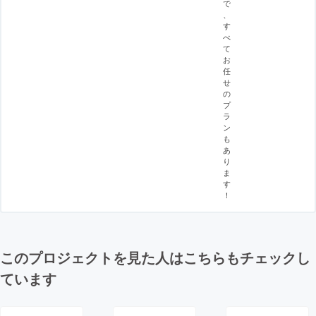
で
、
す
べ
て
お
任
せ
の
プ
ラ
ン
も
あ
り
ま
す
！
このプロジェクトを見た人はこちらもチェックし
ています