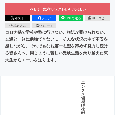
もう一度プロジェクトをやってほしい
ポスト
シェア
LINEで送る
URLコピー
埋め込み
QRコード
コロナ禍で学校や塾に行けない、模試が受けられない、
友達と一緒に勉強できない…。そんな状況の中で不安を
感じながら、それでもなお第一志望を諦めず努力し続け
る皆さんへ、同じように苦しい受験生活を乗り越えた東
大生からエールを送ります。
エ
ン
タ
メ
領
域
特
化
型