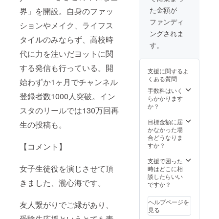
（ローマ字表記
お礼動画 製作者
た金額が
界」を開設。自身のファッ
推奨）
一同で、お礼の
ファンディ
動画をお送りい
ションやメイク、ライフス
たします。
ングされま
タイルのみならず、高校時
す。
代に力を注いだヨットに関
する発信も行っている。開
支援に関するよ
くある質問
始わずか1ヶ月でチャンネル
手数料はいく
登録者数1000人突破。イン
らかかります
か？
スタのリールでは130万回再
目標金額に届
生の投稿も。
かなかった場
合どうなりま
すか？
【コメント】
支援で困った
女子生徒役を演じさせて頂
時はどこに相
談したらいい
きました、瀧心海です。
ですか？
ヘルプページを
友人繋がりでご縁があり、
見る
受験生応援というとても素