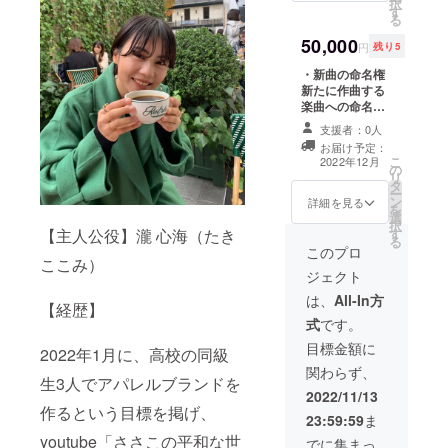
択
別お礼動画 製作
す
お名前をご記入
る
者一同で、お礼
ください。
の動画をお送り
50,000
（ローマ字表記
円
残り5
いたします。
推奨） ・『受験
・新曲の命名権
花』CD Jamie
新たに作曲する
による『受験
楽曲への命名権
花』の音源にな
です。 命名して
ります。 ※商業
支援者：0人
いただいたタイ
利用はお控え下
お届け予定：
トルに沿って楽
さい。 ・『受験
こ
2022年12月
の
曲を制作いたし
花』MV Blu-
リ
タ
ます。 ※楽曲の
ray ※音源は商業
ー
ン
公開時、
詳細を見る
利用はお控え下
を
選
YouTube概要欄
さい。 ・『受験
択
す
【主人公役】瀧 心海（たき
等に命名者様の
花』オリジナル
る
お名前を記載い
このプロ
小説 『受験花』
ここみ）
たします。 ・エ
を制作するにあ
ジェクト
ンドクレジット
たって、スタッ
の記載 ①掲載期
は、
All-In方
フによって綴ら
【経歴】
間 YouTube 公
れ、MVのモチー
式
です。
開期間 ②掲載方
フとした小説に
法 概要欄に文
目標金額に
なります。 ・サ
2022年1月に、高校の同級
字での記載とな
イン入りオフ
関わらず、
ります。 ※支援
ショット MV撮
生3人でアパレルブランドを
時、必ず備考欄
2022/11/13
影中などのオフ
に掲載を希望さ
作るという目標を掲げ、
ショットになり
23:59:59
ま
れるお名前をご
ます。 ・制作者
youtube「ささこの平和な世
記入ください。
でに集まっ
一同からの個別