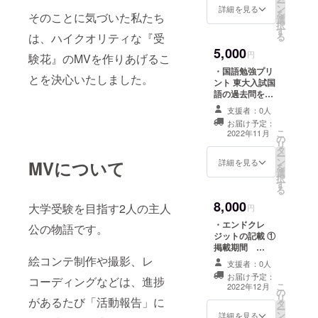
ー
ン
類22組より心を
詳細を見る
を
そのことに気づいた私たち
選
込めて、受験生
択
す
への手書きメッ
は、ハイクオリティな『受
る
セージを贈らせ
5,000
ていただきま
円
験花』のMVを作りあげるこ
す。
・国語勉強プリ
とを決心いたしました。
ント 東大入試国
語の過去問を東
大生が実際にど
支援者：0人
う解いたのかま
お届け予定：
とめたプリント
こ
2022年11月
の
になります。 ・
リ
タ
激励のメッセー
ー
ン
ジ 東京大学理科
詳細を見る
MVについて
を
選
二・三類22組よ
択
す
り心を込めて、
る
受験生への手書
8,000
大学受験を目指す2人の主人
きメッセージを
円
贈らせていただ
・エンドクレ
公の物語です。
きます。
ジットの記載 ①
掲載期間
YouTube 公開期
絵コンテ制作や撮影、レ
支援者：0人
間 ②掲載方法
お届け予定：
コーディングなどは、進捗
概要欄に文字で
こ
2022年12月
の
の記載となりま
リ
があるたび「活動報告」に
タ
す。 ※支援時、
ー
ン
必ず備考欄に掲
詳細を見る