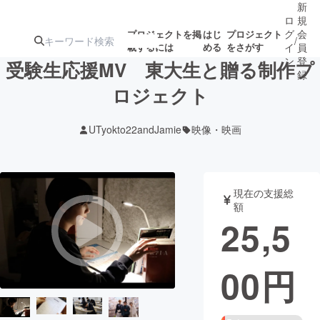
新
ロ
規
グ
会
プロジェクトを掲
はじ
プロジェクト
/
載するには
める
をさがす
イ
員
ン
登
受験生応援MV 東大生と贈る制作プ
録
ロジェクト
人気のプロ
注目のリ
注目の新着プロ
募集終了が近いプ
もうすぐ公開
UTyokto22andJamie
映像・映画
ジェクト
ターン
ジェクト
ロジェクト
されます
アート・写真
音楽
現在の支援総
額
25,5
テクノロジー・ガジェット
ゲーム・サ
00
円
映像・映画
書籍・雑誌
ビジネス・起業
チャレンジ