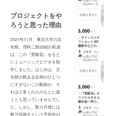
お届け予定：
送らせていただ
こ
2022年11月
の
きます。
リ
タ
ー
プロジェクトをや
ン
詳細を見る
を
選
択
ろうと思った理由
す
る
3,000
円
・サイン入りオ
2021年11月、東京大学の文
フショット MV
撮影中などのオ
化祭。理科二類22組の私達
フショットにな
支援者：0人
は、この『受験花』をもと
ります。 ・感謝
お届け予定：
のメッセージ 製
こ
2022年12月
にミュージックビデオを制
の
作者一同より心
リ
タ
を込めて 感謝の
ー
作しました。はじめは、文
ン
手紙を贈らせて
詳細を見る
を
選
いただきます。
化祭の数ある企画のひとつ
択
す
る
にすぎないこの動画が、そ
3,000
円
れほど多くの人のもとに届
・『受験花』オ
リジナルタオル
くとも思っていませんでし
製作者一同で、
『受験花』のオ
た。しかし、数カ月後には
支援者：0人
リジナルタオル
お届け予定：
数万回再生という予想外の
を制作し、お送
こ
2022年12月