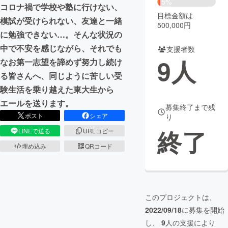
5%
コロナ禍で学校や塾に行けない、
目標金額は
まちづくり・地域活性化
模試が受けられない、友達と一緒
500,000円
に勉強できない…。そんな状況の
中で不安を感じながら、それでも
支援者数
CAMPFIRE for Social Good
CAMPFIRE Creation
9
人
なお第一志望を諦めず努力し続け
CAMPFIREふるさと納税
machi-ya
コミュニティ
る皆さんへ、同じように苦しい受
験生活を乗り越えた東大生から
エールを送ります。
募集終了まで残
ポスト
シェア
り
終了
LINEで送る
URLコピー
埋め込み
QRコード
このプロジェクトは、
2022/09/18
に募集を開始
し、
9
人の支援により