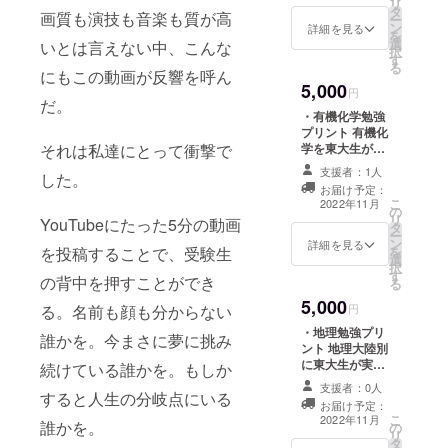
リ
タ
大学理科二・三
画質も演技も音楽も質が高
ー
ン
類22組より心を
詳細を見る
を
選
込めて、受験生
いとは言えない中、こんな
択
す
への手書きメッ
る
にもこの動画が反響を呼ん
セージを贈らせ
5,000
ていただきま
円
だ。
す。
・有機化学勉強
プリント 有機化
それは私達にとって衝撃で
学を東大生が実
際にまとめた
支援者：1人
した。
ノートのコピー
お届け予定：
です。 ・激励の
こ
2022年11月
の
メッセージ 東京
リ
YouTubeにたった5分の動画
タ
大学理科二・三
ー
ン
類22組より心を
詳細を見る
を投稿することで、受験生
を
選
込めて、受験生
択
す
への手書きメッ
の背中を押すことができ
る
セージを贈らせ
5,000
ていただきま
る。名前も顔も分からない
円
す。
・地理勉強プリ
誰かを。今まさに夢に挑み
ント 地理大陸別
に東大生が実際
続けている誰かを。もしか
にまとめたノー
支援者：0人
すると人生の分岐点にいる
トのコピーで
お届け予定：
す。 ・激励の
こ
2022年11月
誰かを。
の
メッセージ 東京
リ
タ
大学理科二・三