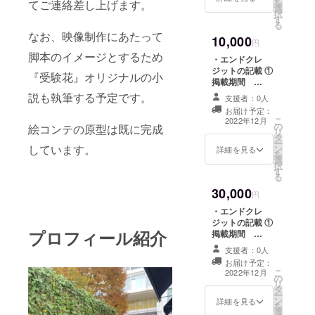
を
てご連絡差し上げます。
選
載を希望される
択
す
お名前をご記入
る
ください。
なお、映像制作にあたって
10,000
（ローマ字表記
円
推奨）
脚本のイメージとするため
・エンドクレ
ジットの記載 ①
『受験花』オリジナルの小
掲載期間
YouTube 公開期
説も執筆する予定です。
支援者：0人
間 ②掲載方法
お届け予定：
概要欄に文字で
こ
2022年12月
の
の記載となりま
絵コンテの原型は既に完成
リ
タ
す。 ※支援時、
ー
しています。
ン
必ず備考欄に掲
詳細を見る
を
選
載を希望される
択
す
お名前をご記入
る
ください。
30,000
（ローマ字表記
円
推奨） ・『受験
・エンドクレ
花』MV Blu-
ジットの記載 ①
ray ※商業利用は
プロフィール紹介
掲載期間
お控え下さい。
YouTube 公開期
・サイン入りオ
支援者：0人
間 ②掲載方法
フショット MV
お届け予定：
概要欄に文字で
こ
撮影中などのオ
2022年12月
の
の記載となりま
リ
フショットにな
タ
す。 ※支援時、
ー
ります。 ・制作
ン
必ず備考欄に掲
詳細を見る
を
者一同からの個
選
載を希望される