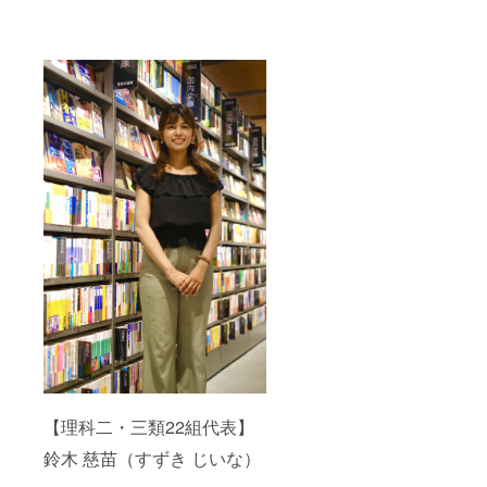
【理科二・三類22組代表】
鈴木 慈苗（すずき じいな）