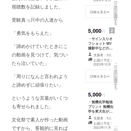
の
りいたします。
リ
視聴数を記録しました。
タ
・感謝のメッ
ー
ン
セージ 製作者一
詳細を見る
を
選
同より心を込め
択
受験真っ只中の人達から
す
て 感謝の手紙を
る
贈らせていただ
5,000
きます。
円
「勇気をもらえた」
・サイン入りオ
フショット MV
「諦めかけていたときにこ
撮影中などのオ
フショットにな
の動画を見つけて、気づい
支援者：3人
ります。 ・『受
お届け予定：
験花』CD
たら泣いていた」
こ
2022年12月
の
Jamieによる
リ
タ
『受験花』の音
ー
「周りになんと言われよう
ン
源になります。
詳細を見る
を
選
※音源は商業利用
択
と諦めずに頑張りたい」
す
はお控え下さ
る
い。 ・感謝の
5,000
メッセージ 製作
円
というような言葉がいくつ
者一同より心を
・無機化学勉強
込めて 感謝の手
も寄せられました。
プリント 無機化
紙を贈らせてい
学を東大生が実
ただきます。
際にまとめた
支援者：0人
文化祭で素人が作った動画
ノートのコピー
お届け予定：
です。 ・激励の
ですから、客観的に見れば
こ
2022年11月
の
メッセージ 東京