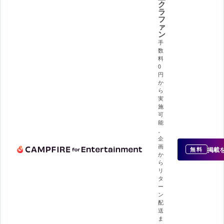
ク
ラ
フ
ァ
ン
手
数
料
0
円
か
ら
実
施
可
能
。
企
画
掲載
無料
か
ら
リ
タ
ー
ン
配
送
ま