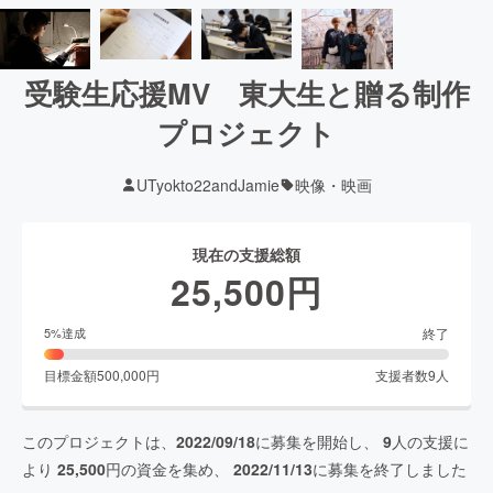
受験生応援MV 東大生と贈る制作
プロジェクト
UTyokto22andJamie
映像・映画
現在の支援総額
25,500
円
終了
5
%達成
目標金額
500,000
円
支援者数
9
人
このプロジェクトは、
2022/09/18
に募集を開始し、
9
人の支援に
より
25,500
円の資金を集め、
2022/11/13
に募集を終了しました