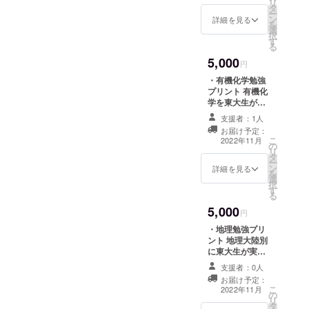
リ
タ
大学理科二・三
ー
ン
類22組より心を
詳細を見る
を
選
込めて、受験生
択
す
への手書きメッ
る
セージを贈らせ
5,000
ていただきま
円
す。
・有機化学勉強
プリント 有機化
学を東大生が実
際にまとめた
支援者：1人
ノートのコピー
お届け予定：
です。 ・激励の
こ
2022年11月
の
メッセージ 東京
リ
タ
大学理科二・三
ー
ン
類22組より心を
詳細を見る
を
選
込めて、受験生
択
す
への手書きメッ
る
セージを贈らせ
5,000
ていただきま
円
す。
・地理勉強プリ
ント 地理大陸別
に東大生が実際
にまとめたノー
支援者：0人
トのコピーで
お届け予定：
す。 ・激励の
こ
2022年11月
の
メッセージ 東京
リ
タ
大学理科二・三