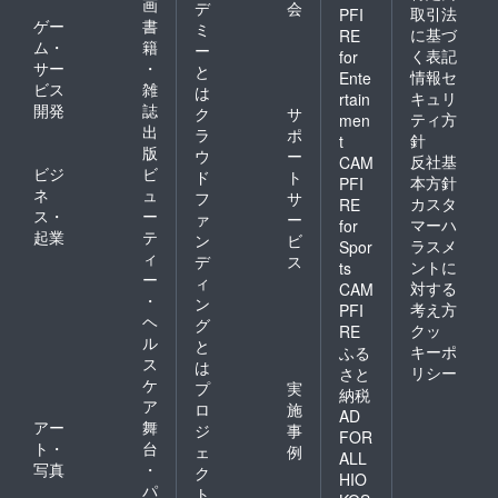
画
デ
会
取引法
PFI
ゲー
書
ミ
に基づ
RE
ム・
籍
ー
く表記
for
サー
・
と
情報セ
Ente
ビス
雑
は
キュリ
rtain
開発
誌
ク
サ
ティ方
men
出
ラ
ポ
針
t
版
ウ
ー
反社基
CAM
ビジ
ビ
ド
ト
本方針
PFI
ネ
ュ
フ
サ
カスタ
RE
ス・
ー
ァ
ー
マーハ
for
起業
テ
ン
ビ
ラスメ
Spor
ィ
デ
ス
ントに
ts
ー
ィ
対する
CAM
・
ン
考え方
PFI
ヘ
グ
クッ
RE
ル
と
キーポ
ふる
ス
は
リシー
さと
ケ
プ
実
納税
ア
ロ
施
AD
アー
舞
ジ
事
FOR
ト・
台
ェ
例
ALL
写真
・
ク
HIO
パ
ト