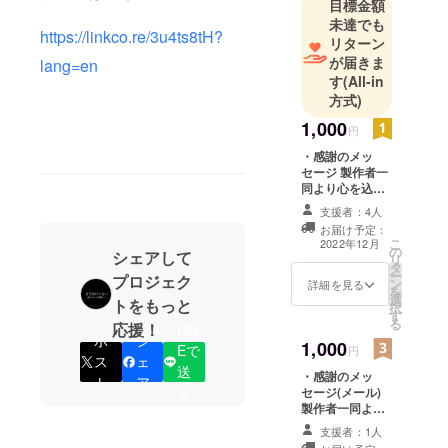
目標金額
未達でも
https://linkco.re/3u4ts8tH?
リターン
が届きま
lang=en
す
(All-in
方式)
1,000
円
・感謝のメッ
セージ 製作者一
同より心を込め
て 感謝の手紙を
支援者：4人
贈らせていただ
お届け予定：
きます。
こ
2022年12月
の
シェアして
リ
タ
ー
プロジェク
ン
詳細を見る
を
選
トをもっと
択
す
る
応援！
LIN
ポ
シ
1,000
Eで
円
ス
ェ
送
・感謝のメッ
ト
ア
る
セージ(メール)
製作者一同より
心を込めて感謝
支援者：1人
のメッセージを