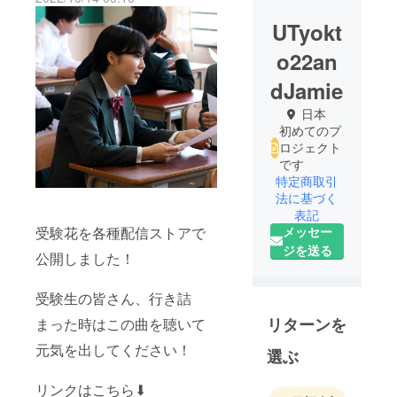
UTyokt
o22an
dJamie
日本
初めてのプ
ロジェクト
です
特定商取引
法に基づく
表記
受験花を各種配信ストアで
メッセー
ジを送る
公開しました！
受験生の皆さん、行き詰
リターンを
まった時はこの曲を聴いて
元気を出してください！
選ぶ
リンクはこちら⬇︎