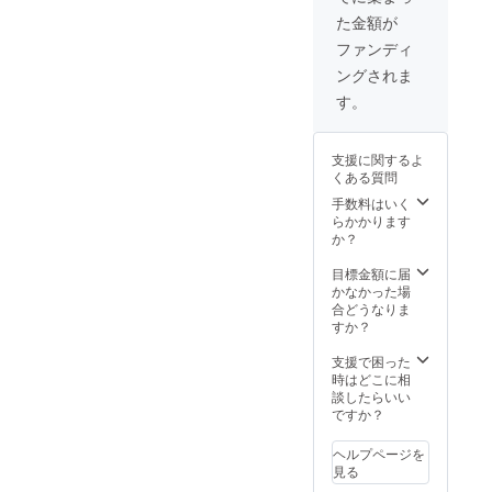
（ローマ字表記
お礼動画 製作者
た金額が
推奨）
一同で、お礼の
ファンディ
動画をお送りい
たします。
ングされま
す。
支援に関するよ
くある質問
手数料はいく
らかかります
か？
目標金額に届
かなかった場
合どうなりま
すか？
支援で困った
時はどこに相
談したらいい
ですか？
ヘルプページを
見る