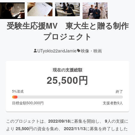
受験生応援MV 東大生と贈る制作
プロジェクト
UTyokto22andJamie
映像・映画
現在の支援総額
25,500
円
終了
5
%達成
目標金額
500,000
円
支援者数
9
人
このプロジェクトは、
2022/09/18
に募集を開始し、
9
人の支援に
より
25,500
円の資金を集め、
2022/11/13
に募集を終了しました