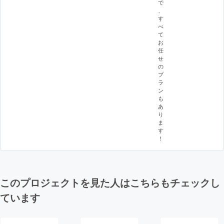
で
、
す
べ
て
お
任
せ
の
プ
ラ
ン
も
あ
り
ま
す
！
このプロジェクトを見た人はこちらもチェックし
ています