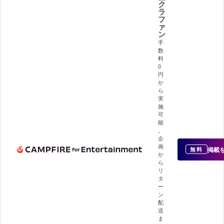
ク
ラ
フ
ァ
ン
手
数
料
0
円
か
ら
実
施
可
能
。
企
画
掲載
無料
か
ら
リ
タ
ー
ン
配
送
ま