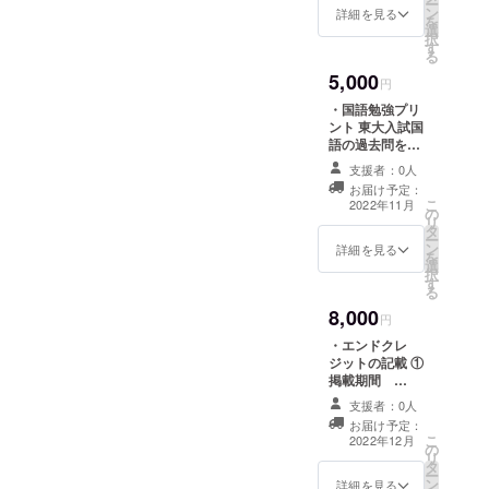
ー
ン
類22組より心を
詳細を見る
を
選
込めて、受験生
択
す
への手書きメッ
る
セージを贈らせ
5,000
ていただきま
円
す。
・国語勉強プリ
ント 東大入試国
語の過去問を東
大生が実際にど
支援者：0人
う解いたのかま
お届け予定：
とめたプリント
こ
2022年11月
の
になります。 ・
リ
タ
激励のメッセー
ー
ン
ジ 東京大学理科
詳細を見る
を
選
二・三類22組よ
択
す
り心を込めて、
る
受験生への手書
8,000
きメッセージを
円
贈らせていただ
・エンドクレ
きます。
ジットの記載 ①
掲載期間
YouTube 公開期
支援者：0人
間 ②掲載方法
お届け予定：
概要欄に文字で
こ
2022年12月
の
の記載となりま
リ
タ
す。 ※支援時、
ー
ン
必ず備考欄に掲
詳細を見る