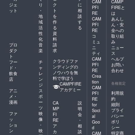
CAM
CAMP
ジェ
り
ク
に
PFI
FIREと
ット
・
ト
相
RE
は
地
を
談
CAM
あんし
域
作
す
PFI
ん・安
活
る
る
RE
全への
性
資
コ
取り組
化
料
ミュ
み
プロ
音
請
ニ
ニュー
ダク
楽
求
ティ
ス
ト
CAM
ヘルプ
クラウドファ
フー
チ
PFI
お問い
ンディングの
ド・
ャ
RE
合わせ
ノウハウを無
飲食
レ
Crea
料で学ぼう
店
ン
tion
各種規定
CAMPFIRE
ジ
CAM
アカデミー
アニ
ス
利用規
PFI
メ・
ポ
約
RE
漫画
ー
CA
説
細則
for
ツ
MP
明
プライ
Soci
ファ
映
FI
会
バシー
al
ッ
像
RE
・
ポリ
Goo
ショ
・
ア
相
シー
d
ン
映
カ
談
特定商
CAM