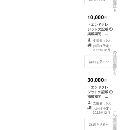
を
選
載を希望される
択
す
お名前をご記入
る
ください。
10,000
（ローマ字表記
円
推奨）
・エンドクレ
ジットの記載 ①
掲載期間
YouTube 公開期
支援者：0人
間 ②掲載方法
お届け予定：
概要欄に文字で
こ
2022年12月
の
の記載となりま
リ
タ
す。 ※支援時、
ー
ン
必ず備考欄に掲
詳細を見る
を
選
載を希望される
択
す
お名前をご記入
る
ください。
30,000
（ローマ字表記
円
推奨） ・『受験
・エンドクレ
花』MV Blu-
ジットの記載 ①
ray ※商業利用は
掲載期間
お控え下さい。
YouTube 公開期
・サイン入りオ
支援者：0人
間 ②掲載方法
フショット MV
お届け予定：
概要欄に文字で
こ
撮影中などのオ
2022年12月
の
の記載となりま
リ
フショットにな
タ
す。 ※支援時、
ー
ります。 ・制作
ン
必ず備考欄に掲
詳細を見る
を
者一同からの個
選
載を希望される