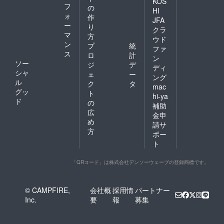
KOS
フ
の
HI
ォ
作
JFA
ー
り
クラ
マ
方
ウド
ン
プ
統
ファ
ス
ロ
計
ン
ソー
ジ
デ
ディ
シャ
ェ
ー
ング
ル
ク
タ
mac
グッ
ト
hi-ya
ド
の
補助
広
金申
め
請サ
方
ポー
ト
「QRコード」は株式会社デンソーウェーブの登録商標です。
© CAMPFIRE,
会社概
採用情
パートナー
Inc.
要
報
募集