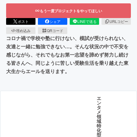
もう一度プロジェクトをやってほしい
ポスト
シェア
LINEで送る
URLコピー
埋め込み
QRコード
コロナ禍で学校や塾に行けない、模試が受けられない、
友達と一緒に勉強できない…。そんな状況の中で不安を
感じながら、それでもなお第一志望を諦めず努力し続け
る皆さんへ、同じように苦しい受験生活を乗り越えた東
大生からエールを送ります。
エ
ン
タ
メ
領
域
特
化
型