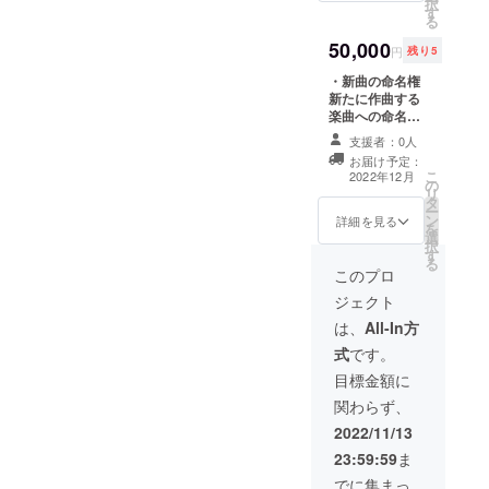
択
別お礼動画 製作
す
お名前をご記入
る
者一同で、お礼
ください。
の動画をお送り
50,000
（ローマ字表記
円
残り5
いたします。
推奨） ・『受験
・新曲の命名権
花』CD Jamie
新たに作曲する
による『受験
楽曲への命名権
花』の音源にな
です。 命名して
ります。 ※商業
支援者：0人
いただいたタイ
利用はお控え下
お届け予定：
トルに沿って楽
さい。 ・『受験
こ
2022年12月
の
曲を制作いたし
花』MV Blu-
リ
タ
ます。 ※楽曲の
ray ※音源は商業
ー
ン
公開時、
詳細を見る
利用はお控え下
を
選
YouTube概要欄
さい。 ・『受験
択
す
等に命名者様の
花』オリジナル
る
お名前を記載い
このプロ
小説 『受験花』
たします。 ・エ
を制作するにあ
ジェクト
ンドクレジット
たって、スタッ
の記載 ①掲載期
は、
All-In方
フによって綴ら
間 YouTube 公
れ、MVのモチー
式
です。
開期間 ②掲載方
フとした小説に
法 概要欄に文
目標金額に
なります。 ・サ
字での記載とな
イン入りオフ
関わらず、
ります。 ※支援
ショット MV撮
時、必ず備考欄
2022/11/13
影中などのオフ
に掲載を希望さ
ショットになり
23:59:59
ま
れるお名前をご
ます。 ・制作者
記入ください。
でに集まっ
一同からの個別