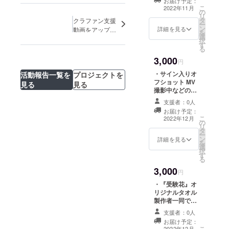
お届け予定：
送らせていただ
こ
2022年11月
の
きます。
リ
タ
クラファン支援
ー
ン
詳細を見る
動画をアップし
を
選
ました！
択
す
る
3,000
円
・サイン入りオ
活動報告一覧を
プロジェクトを
フショット MV
見る
見る
撮影中などのオ
フショットにな
支援者：0人
ります。 ・感謝
お届け予定：
のメッセージ 製
こ
2022年12月
の
作者一同より心
リ
タ
を込めて 感謝の
ー
ン
手紙を贈らせて
詳細を見る
を
選
いただきます。
択
す
る
3,000
円
・『受験花』オ
リジナルタオル
製作者一同で、
『受験花』のオ
支援者：0人
リジナルタオル
お届け予定：
を制作し、お送
こ
2022年12月