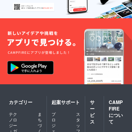
カテゴリー
起案サポート
サ
CAMP
ー
FIRE
テク
ま
プ
ス
ビ
につい
ノロ
ち
ロ
タ
ス
て
ジー
づ
ジ
ッ
・ガ
く
ェ
フ