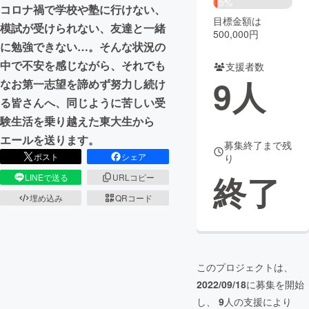
5%
コロナ禍で学校や塾に行けない、
目標金額は
まちづくり・地域活性化
模試が受けられない、友達と一緒
500,000円
に勉強できない…。そんな状況の
中で不安を感じながら、それでも
支援者数
CAMPFIRE for Social Good
CAMPFIRE Creation
9
人
なお第一志望を諦めず努力し続け
CAMPFIREふるさと納税
machi-ya
コミュニティ
る皆さんへ、同じように苦しい受
験生活を乗り越えた東大生から
エールを送ります。
募集終了まで残
ポスト
シェア
り
終了
LINEで送る
URLコピー
埋め込み
QRコード
このプロジェクトは、
2022/09/18
に募集を開始
し、
9
人の支援により