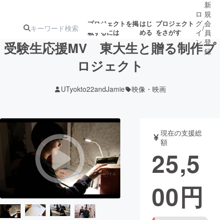
新
ロ
規
グ
会
プロジェクトを掲
はじ
プロジェクト
/
載するには
める
をさがす
イ
員
ン
登
受験生応援MV 東大生と贈る制作プ
録
ロジェクト
人気のプロ
注目のリ
注目の新着プロ
募集終了が近いプ
もうすぐ公開
UTyokto22andJamie
映像・映画
ジェクト
ターン
ジェクト
ロジェクト
されます
アート・写真
音楽
現在の支援総
額
25,5
テクノロジー・ガジェット
ゲーム・サ
00
円
映像・映画
書籍・雑誌
ビジネス・起業
チャレンジ