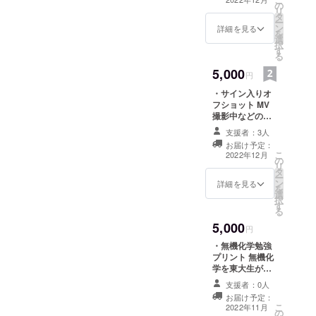
の
りいたします。
リ
タ
・感謝のメッ
ー
ン
セージ 製作者一
詳細を見る
を
選
同より心を込め
択
す
て 感謝の手紙を
る
贈らせていただ
5,000
きます。
円
・サイン入りオ
フショット MV
撮影中などのオ
フショットにな
支援者：3人
ります。 ・『受
お届け予定：
験花』CD
こ
2022年12月
の
Jamieによる
リ
タ
『受験花』の音
ー
ン
源になります。
詳細を見る
を
選
※音源は商業利用
択
す
はお控え下さ
る
い。 ・感謝の
5,000
メッセージ 製作
円
者一同より心を
・無機化学勉強
込めて 感謝の手
プリント 無機化
紙を贈らせてい
学を東大生が実
ただきます。
際にまとめた
支援者：0人
ノートのコピー
お届け予定：
です。 ・激励の
こ
2022年11月
の
メッセージ 東京