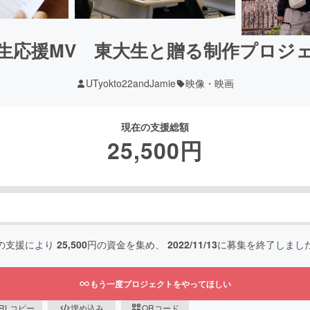
生応援MV 東大生と贈る制作プロジ
UTyokto22andJamie
映像・映画
現在の支援総額
25,500
円
の支援により
25,500
円の資金を集め、
2022/11/13
に募集を終了しまし
もう一度プロジェクトをやってほしい
RLコピー
埋め込み
QRコード