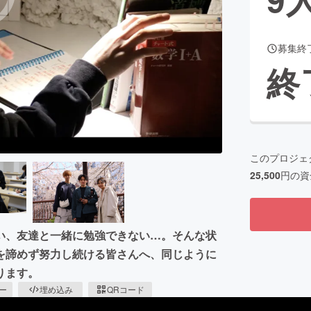
募集終
CAMPFIRE for Social Good
CAMPFIRE Creation
終
CAMPFIREふるさと納税
machi-ya
コミュニティ
このプロジェ
25,500
円の資
い、友達と一緒に勉強できない…。そんな状
を諦めず努力し続ける皆さんへ、同じように
ります。
ピー
埋め込み
QRコード