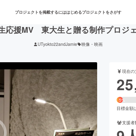
プロジェクトを掲載するには
はじめる
プロジェクトをさがす
生応援MV 東大生と贈る制作プロジ
UTyokto22andJamie
映像・映画
注目のリターン
注目の新着プロジェクト
募集終了が近いプロジェクト
も
現在の
音楽
舞台・パフォーマンス
25
ゲーム・サービス開発
フード・飲食店
5%
書籍・雑誌出版
アニメ・漫画
目標金額は5
支援者
チャレンジ
ビューティー・ヘルスケ
9