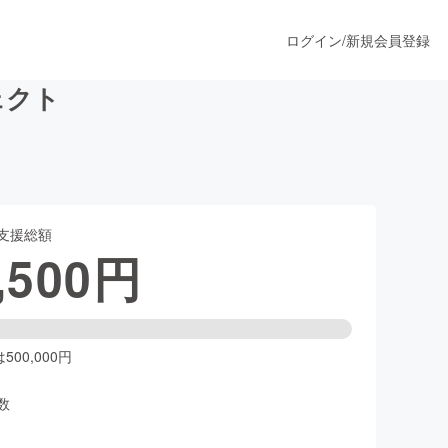
ログイン
/
新規会員登録
ェクト
うすぐ公開されます
支援総額
プロダクト
,500
円
ファッション
スポーツ
00,000円
数
ア
ソーシャルグッド
人