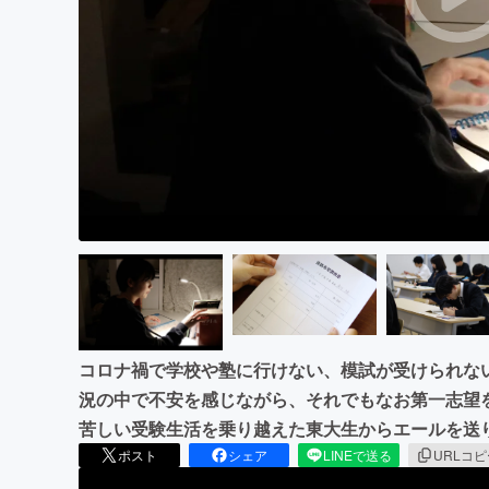
まちづくり・地域活性化
コロナ禍で学校や塾に行けない、模試が受けられな
況の中で不安を感じながら、それでもなお第一志望
苦しい受験生活を乗り越えた東大生からエールを送
ポスト
シェア
LINEで送る
URLコ