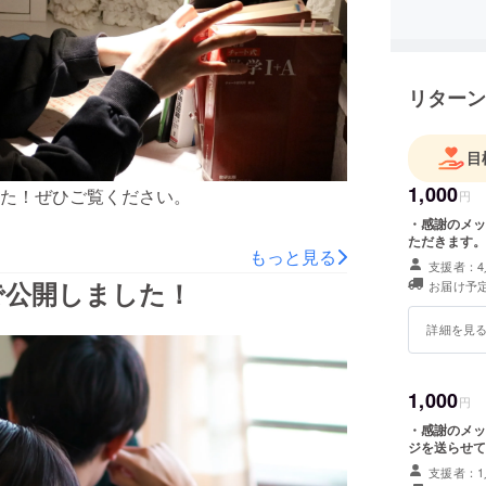
リターン
目
1,000
た！ぜひご覧ください。
円
・感謝のメッ
ただきます。
もっと見る
支援者：4
で公開しました！
お届け予定
詳細を見
1,000
円
・感謝のメッ
ジを送らせて
支援者：1