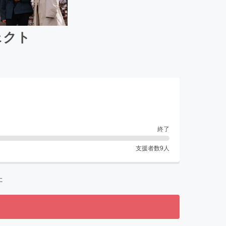
ェクト
終了
支援者数
9
人
た