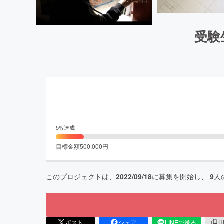
受験
5
%達成
目標金額
500,000
円
このプロジェクトは、
2022/09/18
に募集を開始し、
9
人
ポスト
シェア
LINEで送る
U