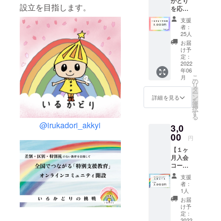
かどり
設立を目指します。
や環境調整
を応
援】 【
について情
支援
純粋応
者：
報発信をし
援コー
25人
ス 】 ●
ている。
お届
心を込
け予
Instagramで
めたお
定：
は、特別支
礼メー
2022
年06
ルをご
援教育の実
こ
月
送付
の
践や教材を
リ
【確認
タ
ー
紹介してい
事項】
ン
詳細を見る
を
こちら
選
る。
択
のコー
す
(2024.5.2現
る
スは、
@irukadori_akkyi
3,0
コミュ
在)
ニティ
00
円
入会
【１ヶ
コース
月入会
ではあ
コー
りませ
ス】 ①
ん。 ★
支援
先行入
支援金
者：
会で必
は、
1人
ず入会
『コ
お届
可能
ミュニ
け予
★2022
ティの
定：
年7月1
2022