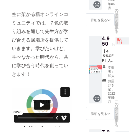
運営
年06
日から
費』に
こ
月
月額
活用さ
の
リ
空に架かる橋オンラインコ
3000円
せてい
タ
ー
がかか
ただき
ン
詳細を見る
ミュニティでは、７色の取
を
りま
ます。
選
択
す。 ②
これか
す
り組みを通して先生方が学
る
心を込
らも、
4,9
めたお
『教
び合える居場所を提供して
残り
礼メー
50
材デー
441
円
ルをご
いきます。学びたいけど、
タ集
【４
送付
ver.202
５%OF
学べなかった時代から、共
【提供
3.Ame
F！入会
方法】
』（完
に学び合う時代を創ってい
コー
①メー
全新
支援
ス】 先
ルにて
作）
者：
きます！
着５０
入会専
（2023
59人
０名４
用URL
年1月発
お届
５%OF
を送信
表）
け予
F！ ①
しま
定：
『Insta
先行入
2022
す。 ②
gramで
年06
会で必
メール
無料の
こ
月
ず入会
にてお
の
情報発
リ
可能 ★
礼メー
タ
信』な
ー
空に架
ルを送
ン
ど、が
詳細を見る
を
かる橋
付しま
選
んばり
択
オンラ
す。
す
ます！
る
インコ
【確認
ミュニ
事項】