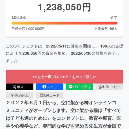
1,238,050
円
終了
123
%達成
目標金額
1,000,000
円
支援者数
190
人
このプロジェクトは、
2022/05/11
に募集を開始し、
190
人の支援
により
1,238,050
円の資金を集め、
2022/05/30
に募集を終了し
ました
もう一度プロジェクトをやってほしい
ポスト
シェア
LINEで送る
URLコピー
埋め込み
QRコード
２０２２年６月１日から、空に架かる橋オンラインコ
ミュニティがオープンします。空に架かる橋は『すべて
は子ども達のために』をコンセプトに、教育や療育、医
学や心理学など、専門的な学びを求める先生方が全国で