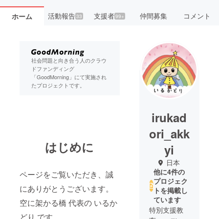
活動報告
支援者
仲間募集
コメント
ホーム
33
99+
社会問題と向き合う人のクラウ
ドファンディング
「GoodMorning」にて実施され
たプロジェクトです。
irukad
ori_akk
はじめに
yi
日本
他に4件の
ページをご覧いただき、誠
プロジェク
にありがとうございます。
トを掲載し
ています
空に架かる橋 代表の いるか
特別支援教
どり です。