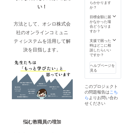
礼メー
らかかります
の正方
い！
ルをご
か？
形色紙
送付
【提供
【提供
目標金額に届
方法】
方法】
かなかった場
①につ
方法として、オシロ株式会
①メー
合どうなりま
いて
ルにて
すか？
は、掲
社のオンラインコミュニ
入会専
載名な
ティシステムを活用して解
用URL
支援で困った
どを
を送信
時はどこに相
メール
決を目指します。
しま
談したらいい
で相談
す。 ②
ですか？
させて
メール
くださ
にてお
い。 ②
ヘルプページを
礼メー
につい
見る
ルを送
ては、
付しま
メール
す。
を送付
このプロジェクト
【確認
しま
の問題報告は
こち
事項】
す。
ら
よりお問い合わ
■入会登
③④⑤
録〜承
につい
せください
認後か
ては、
らコ
入力し
ミュニ
ていた
悩む教職員の増加
ティを
だいた
活用で
宛先へ
きま
普通郵