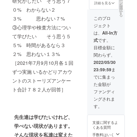
研究がしたい そう思う７
ー
かる橋
ン
に架か
詳細を見る
す。 ②
2022年
を
オンラ
選
る橋ロ
メール
０% わからない２
6月1
択
インコ
す
ゴシー
にてお
日〜6月
る
ミュニ
ル １
３% 思わない７%
このプロ
礼メー
12日）
ティを
０枚
ルを送
ジェクト
③心理学や検査方法につい
約３ヶ
セット
付しま
月間
を１
は、
All-In方
す。
て学びたい そう思う５
（9000
個 ５
【確認
式
です。
円
センチ
事項】
５% 時間があるなら３
→3150
以内の
目標金額に
■入会登
円）で
円形 ④
録〜承
２% 思わない１３%
関わらず、
活用で
空に架
認後か
きま
かる橋
2022/05/30
［2021年7月9月10月各１回
らコ
す。
ポス
ミュニ
23:59:59
ま
※2022
ずつ実施 いるかどりアカウ
ター
ティを
年6月
A4サイ
でに集まっ
活用で
ントのストーリズアンケー
&7月&8
ズの長
きま
た金額が
月
方形ポ
す。
ト合計７８２人が回答］
※2022
スター
ファンディ
（入会
年9月1
を１０
手続き
ングされま
日から
枚 ⑤い
期限
月額
るかど
す。
2022年
3000円
りサイ
6月1
がかか
ン色紙
日〜6月
先生達は学びたいけれど、
りま
１
12日）
支援に関するよ
す。 ②
学べない現状があります。
枚 １
くある質問
心を込
５セン
そんな現状を私達は変えた
めたお
手数料はいく
チ以内