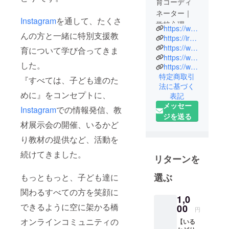
育コーディ
ネーター｜
Instagram
を通して、たくさ
学校心理士
https://www.instagram.com/irukadori_akkyi/
んの方と一緒に特別支援教
非営利活動
https://irukadori.jp
任意団体 空
https://www.meijitosho.co.jp/detail/4-18-322721-8
育について学び合ってきま
https://www.socym.co.jp/book/1458
に架かる橋
した。
https://www.gakuyo.co.jp/book/b641254.html
代表
特定商取引
『すべては、子ども達のた
空に架かる
法に基づく
橋 I コミュニ
めに』をコンセプトに、
表記
ティ 代表
メッセー
Instagram
での情報発信、教
公立小学校
ジを送る
材展示会の開催、いるかど
特別支援学
級を中心
り教材の提供など、活動を
に、実践と
続けてきました。
リターンを
研究を重ね
てきた。
選ぶ
もっともっと、子ども達に
全国で開催
関わるすべての方を笑顔に
する講演会
1,0
や研修会で
できるように空に架かる橋
00
円
は講師とし
オンラインコミュニティの
【いる
て自立活動