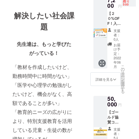
7,2
残り
ティを
00
■入会登
500
円
約３ヶ
録〜承
解決したい社会課
【２
月間
認後か
０%OF
（9000
らコ
F！入会
題
円
ミュニ
コー
→4950
ティを
支援
ス】 先
円）で
活用で
者：
着５０
活用で
きま
0人
先生達は、もっと学びた
０名！
きま
す。
お届
２
す。
（入会
け予
がっている！
０%OF
※2022
定：
手続き
F！ ①
2022
年6月
期限
年06
先行入
&7月&8
2022年
「教材を作成したいけど、
こ
月
会で必
月
の
6月1
リ
ず入会
※2022
タ
日〜6月
勤務時間中に時間がない」
ー
可能 ★
年9月1
ン
12日）
詳細を見る
を
空に架
日から
選
「医学や心理学の勉強がし
択
かる橋
月額
す
る
オンラ
たいけど、機会がなく、高
3000円
50,
インコ
がかか
額であることが多い」
ミュニ
000
りま
円
ティを
す。 ②
「教育的ニーズの広がりに
【ゴー
約３ヶ
心を込
ルド協
月間
めたお
より、特別支援教育を活用
賛コー
（9000
礼メー
ス】 ①
円
ルをご
している児童・生徒の数が
支援
コミュ
→7200
送付
者：
ニティ
円）で
増加しているが、
【提供
5人