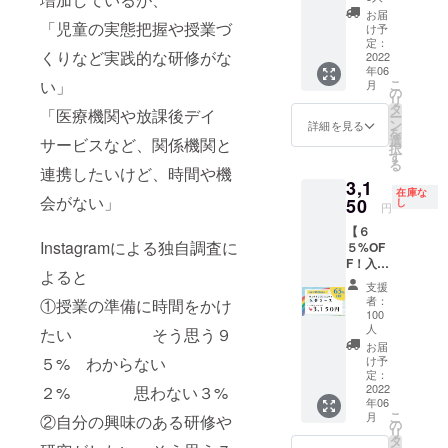
協賛者
活用で
方法】
お届
ページ
「児童の実態把握や授業づ
きま
①メー
け予
に名前
す。
定：
ルにて
くりなど実践的な研修がな
（ペン
2022
※2022
入会専
年06
ネーム
年6月
用URL
い」
こ
月
可）を
&7月&8
の
を送信
リ
掲載 →
月
タ
しま
「医療機関や放課後デイ
ー
寄付金
※2022
ン
す。 ②
詳細を見る
を
額順に
年9月1
選
メール
サービスなど、関係機関と
択
上から
日から
す
にてお
る
掲載し
連携したいけど、時間や機
月額
礼メー
3,1
ていき
3000円
ルを送
在庫な
会がない」
ます。
50
がかか
し
付しま
円
→掲載
りま
す。
【６
期間２
す。 ②
【確認
Instagramによる独自調査に
５%OF
０２２
心を込
事項】
F！入会
年６月
めたお
■入会登
よると
コー
中旬〜
礼メー
録〜承
支援
ス】 先
２０２
ルをご
認後か
者：
①授業の準備に時間をかけ
着１０
３年３
送付
100
らコ
０名６
月３１
人
【提供
たい そう思う９
ミュニ
５%OF
日まで
方法】
お届
ティを
F！ ①
５% わからない
②心を
け予
①メー
活用で
先行入
定：
込めた
ルにて
きま
2022
２% 思わない３%
会で必
お礼
入会専
す。
年06
ず入会
メール
用URL
（入会
こ
月
②自分の興味のある研修や
可能 ★
の
をご送
を送信
手続き
リ
空に架
タ
付 ③空
しま
期限