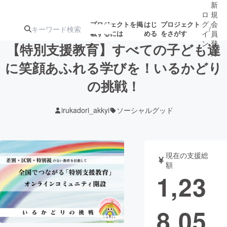
新
ロ
規
グ
会
プロジェクトを掲
はじ
プロジェクト
/
載するには
める
をさがす
イ
員
ン
登
【特別支援教育】すべての子ども達
録
に笑顔あふれる学びを！いるかどり
の挑戦！
人気のプロ
注目のリ
注目の新着プロ
募集終了が近いプ
もうすぐ公開
ジェクト
ターン
ジェクト
ロジェクト
されます
irukadori_akkyi
ソーシャルグッド
アート・写真
音楽
現在の支援総
テクノロジー・ガジェット
ゲーム・サ
額
1,23
映像・映画
書籍・雑誌
8,05
ビジネス・起業
チャレンジ