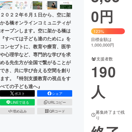
0
円
まちづくり・地域活性化
２０２２年６月１日から、空に架
かる橋オンラインコミュニティが
CAMPFIRE for Social Good
CAMPFIRE Creation
オープンします。空に架かる橋は
123%
CAMPFIREふるさと納税
machi-ya
コミュニティ
『すべては子ども達のために』を
目標金額は
1,000,000円
コンセプトに、教育や療育、医学
や心理学など、専門的な学びを求
支援者数
める先生方が全国で繋がることが
190
でき、共に学び合える空間を創り
ます。『特別支援教育の視点をす
人
べての子ども達へ』
ポスト
シェア
LINEで送る
URLコピー
埋め込み
QRコード
募集終了まで残
り