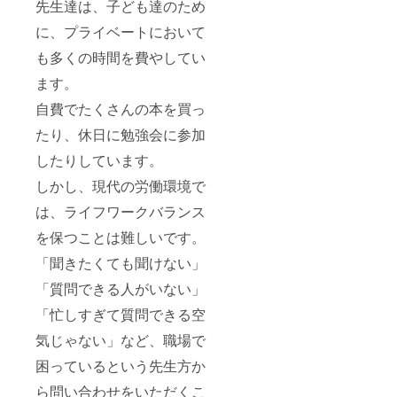
先生達は、子ども達のため
す。
便で送
（入会
付しま
に、プライベートにおいて
手続き
す。
期限
【確認
も多くの時間を費やしてい
2022年
事項】
6月1
コミュ
ます。
日〜6月
ニティ
12日）
自費でたくさんの本を買っ
入会を
希望さ
たり、休日に勉強会に参加
れる方
は、６
したりしています。
月１日
以降に
しかし、現代の労働環境で
コミュ
ニティ
は、ライフワークバランス
ページ
を保つことは難しいです。
から入
会申込
「聞きたくても聞けない」
をお願
いいた
「質問できる人がいない」
しま
す。 ※
「忙しすぎて質問できる空
コミュ
ニティ
気じゃない」など、職場で
に入会
する際
困っているという先生方か
は、別
ら問い合わせをいただくこ
途月額