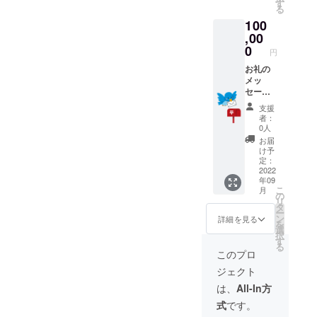
2022年
す
る
9月1
100
日〜12
月31日
,00
0
円
お礼の
メッ
セージ
とお店
支援
で使用
者：
できる
0人
10000
お届
円OFF
け予
チケッ
定：
トを送
2022
年09
らせて
こ
月
いただ
の
リ
きま
タ
ー
す。 有
ン
詳細を見る
を
効期
選
択
限
す
る
2022年
このプロ
9月1
ジェクト
日〜12
月31日
は、
All-In方
式
です。