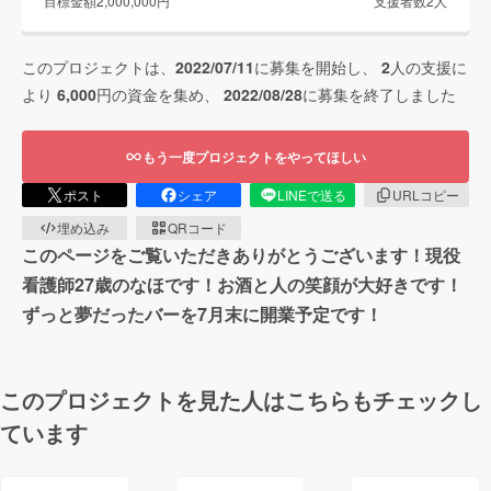
目標金額
2,000,000
円
支援者数
2
人
このプロジェクトは、
2022/07/11
に募集を開始し、
2
人の支援に
より
6,000
円の資金を集め、
2022/08/28
に募集を終了しました
もう一度プロジェクトをやってほしい
ポスト
シェア
LINEで送る
URLコピー
埋め込み
QRコード
このページをご覧いただきありがとうございます！現役
看護師27歳のなほです！お酒と人の笑顔が大好きです！
ずっと夢だったバーを7月末に開業予定です！
このプロジェクトを見た人はこちらもチェックし
ています