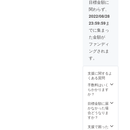
目標金額に
関わらず、
2022/08/28
23:59:59
ま
でに集まっ
た金額が
ファンディ
ングされま
す。
支援に関するよ
くある質問
手数料はいく
らかかります
か？
目標金額に届
かなかった場
合どうなりま
すか？
支援で困った