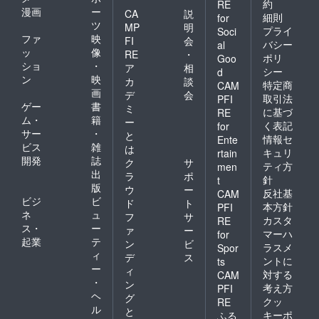
約
RE
漫画
ー
CA
説
細則
for
ツ
MP
明
プライ
Soci
ファ
映
FI
会
バシー
al
ッ
像
RE
・
ポリ
Goo
ショ
・
ア
相
シー
d
ン
映
カ
談
特定商
CAM
画
デ
会
取引法
PFI
ゲー
書
ミ
に基づ
RE
ム・
籍
ー
く表記
for
サー
・
と
情報セ
Ente
ビス
雑
は
キュリ
rtain
開発
誌
ク
サ
ティ方
men
出
ラ
ポ
針
t
版
ウ
ー
反社基
CAM
ビジ
ビ
ド
ト
本方針
PFI
ネ
ュ
フ
サ
カスタ
RE
ス・
ー
ァ
ー
マーハ
for
起業
テ
ン
ビ
ラスメ
Spor
ィ
デ
ス
ントに
ts
ー
ィ
対する
CAM
・
ン
考え方
PFI
ヘ
グ
クッ
RE
ル
と
キーポ
ふる