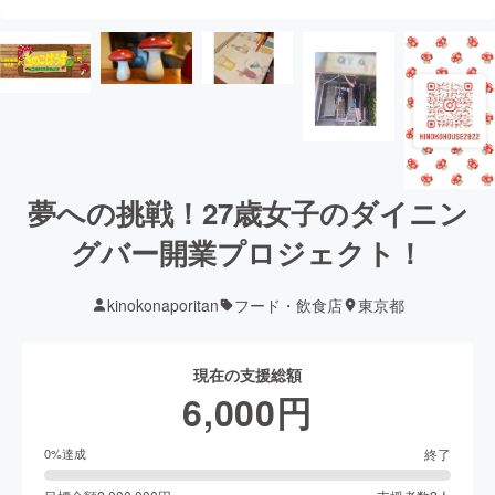
夢への挑戦！27歳女子のダイニン
グバー開業プロジェクト！
kinokonaporitan
フード・飲食店
東京都
現在の支援総額
6,000
円
終了
0
%達成