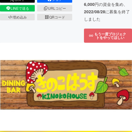
6,000
円の資金を集め、
LINEで送る
URLコピー
2022/08/28
に募集を終了
埋め込み
QRコード
しました
もう一度プロジェク
トをやってほしい