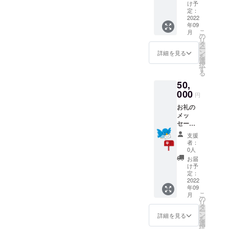
OFFチ
け予
ケット
定：
を送ら
2022
年09
せてい
こ
月
ただき
の
リ
ます。
タ
ー
有効期
ン
詳細を見る
を
限
選
択
2022年
す
る
9月1
50,
日〜12
月31日
000
円
お礼の
メッ
セージ
とお店
支援
で使用
者：
できる
0人
5000円
お届
OFFチ
け予
ケット
定：
を送ら
2022
年09
せてい
こ
月
ただき
の
リ
ます。
タ
ー
有効期
ン
詳細を見る
を
限
選
択