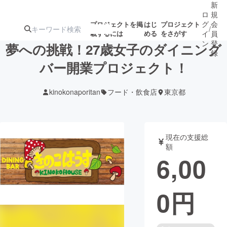
新
ロ
規
グ
会
プロジェクトを掲
はじ
プロジェクト
/
載するには
める
をさがす
イ
員
ン
登
夢への挑戦！27歳女子のダイニング
録
バー開業プロジェクト！
人気のプロ
注目のリ
注目の新着プロ
募集終了が近いプ
もうすぐ公開
kinokonaporitan
フード・飲食店
東京都
ジェクト
ターン
ジェクト
ロジェクト
されます
アート・写真
音楽
現在の支援総
額
6,00
テクノロジー・ガジェット
ゲーム・サ
0
円
映像・映画
書籍・雑誌
ビジネス・起業
チャレンジ