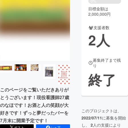
0%
目標金額は
まちづくり・地域活性化
2,000,000円
支援者数
CAMPFIRE for Social Good
CAMPFIRE Creation
2
人
CAMPFIREふるさと納税
machi-ya
コミュニティ
募集終了まで残
り
終了
このページをご覧いただきありが
とうございます！現役看護師27歳
のなほです！お酒と人の笑顔が大
このプロジェクトは、
好きです！ずっと夢だったバーを
2022/07/11
に募集を開始
7月末に開業予定です！
し、
2
人の支援により
ポスト
シェア