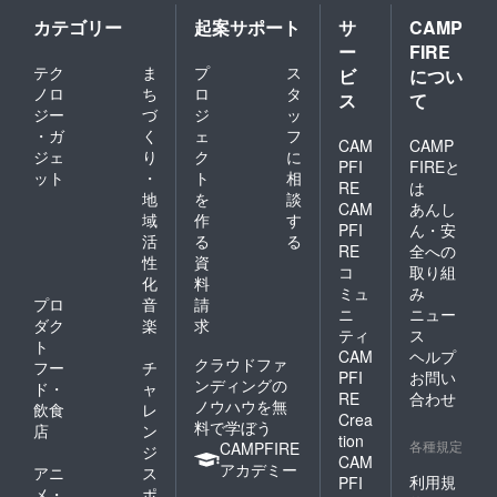
カテゴリー
起案サポート
サ
CAMP
ー
FIRE
テク
ま
プ
ス
ビ
につい
ノロ
ち
ロ
タ
ス
て
ジー
づ
ジ
ッ
・ガ
く
ェ
フ
CAM
CAMP
ジェ
り
ク
に
PFI
FIREと
ット
・
ト
相
RE
は
地
を
談
CAM
あんし
域
作
す
PFI
ん・安
活
る
る
RE
全への
性
資
コ
取り組
化
料
ミュ
み
プロ
音
請
ニ
ニュー
ダク
楽
求
ティ
ス
ト
CAM
ヘルプ
クラウドファ
フー
チ
PFI
お問い
ンディングの
ド・
ャ
RE
合わせ
ノウハウを無
飲食
レ
Crea
料で学ぼう
店
ン
tion
各種規定
CAMPFIRE
ジ
CAM
アカデミー
アニ
ス
利用規
PFI
メ・
ポ