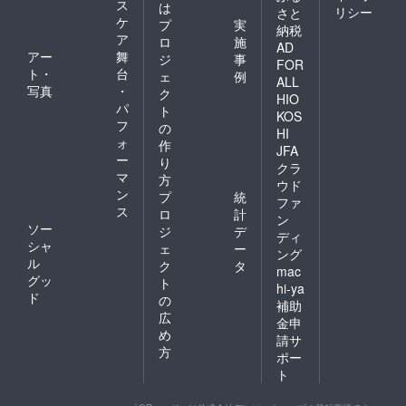
ス
は
リシー
さと
ケ
プ
実
納税
ア
ロ
施
AD
アー
舞
ジ
事
FOR
ト・
台
ェ
例
ALL
写真
・
ク
HIO
パ
ト
KOS
フ
の
HI
ォ
作
JFA
ー
り
クラ
マ
方
ウド
ン
プ
統
ファ
ス
ロ
計
ン
ソー
ジ
デ
ディ
シャ
ェ
ー
ング
ル
ク
タ
mac
グッ
ト
hi-ya
ド
の
補助
広
金申
め
請サ
方
ポー
ト