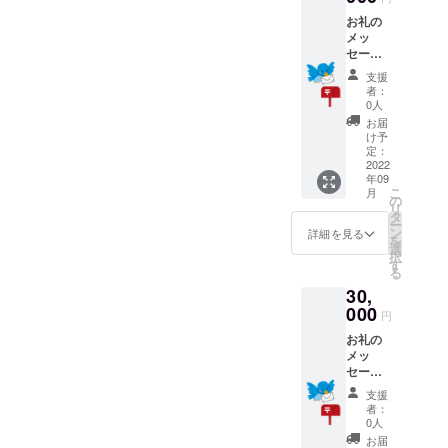
お礼の
メッ
セージ
とお店
支援
で使用
者：
できる
0人
ドリン
お届
ク2杯無
け予
料券を
定：
送らせ
2022
年09
ていた
こ
月
だきま
の
リ
す。 有
タ
ー
効期
ン
詳細を見る
を
限
選
択
2022年
す
る
9月1
30,
日〜12
月31日
000
円
お礼の
メッ
セージ
とお店
支援
で使用
者：
できる
0人
3000円
お届