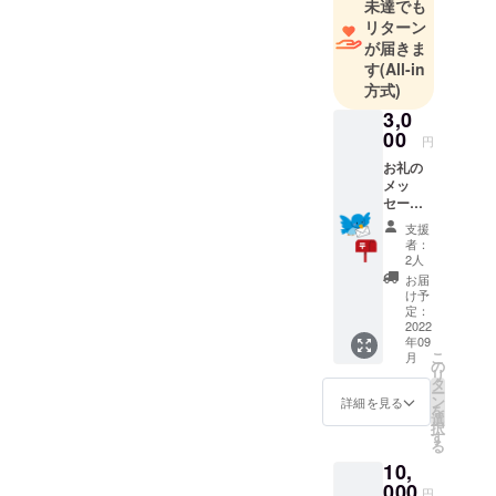
未達でも
リターン
が届きま
す
(All-in
方式)
3,0
00
円
お礼の
メッ
セージ
を送ら
支援
せてい
者：
ただき
2人
ます。
お届
け予
定：
2022
年09
こ
月
の
リ
タ
ー
ン
詳細を見る
を
選
択
す
る
10,
000
円