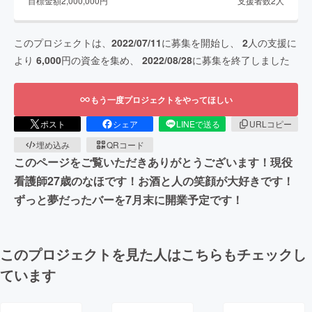
目標金額
2,000,000
円
支援者数
2
人
このプロジェクトは、
2022/07/11
に募集を開始し、
2
人の支援に
より
6,000
円の資金を集め、
2022/08/28
に募集を終了しました
もう一度プロジェクトをやってほしい
ポスト
シェア
LINEで送る
URLコピー
埋め込み
QRコード
このページをご覧いただきありがとうございます！現役
看護師27歳のなほです！お酒と人の笑顔が大好きです！
ずっと夢だったバーを7月末に開業予定です！
このプロジェクトを見た人はこちらもチェックし
ています