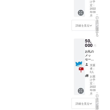
OFFチ
け予
ケット
定：
を送ら
2022
年09
せてい
こ
月
ただき
の
リ
ます。
タ
ー
有効期
ン
詳細を見る
を
限
選
択
2022年
す
る
9月1
50,
日〜12
月31日
000
円
お礼の
メッ
セージ
とお店
支援
で使用
者：
できる
0人
5000円
お届
OFFチ
け予
ケット
定：
を送ら
2022
年09
せてい
こ
月
ただき
の
リ
ます。
タ
ー
有効期
ン
詳細を見る
を
限
選
択