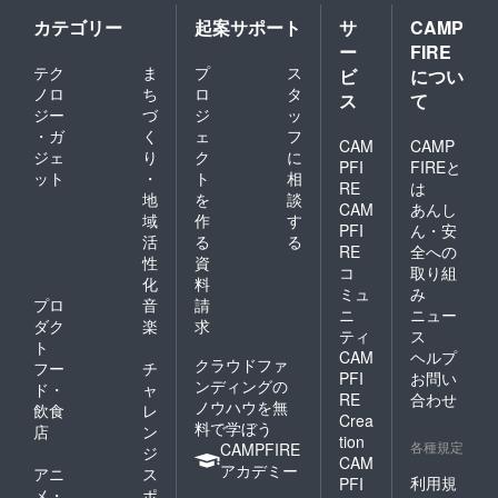
カテゴリー
起案サポート
サ
CAMP
ー
FIRE
テク
ま
プ
ス
ビ
につい
ノロ
ち
ロ
タ
ス
て
ジー
づ
ジ
ッ
・ガ
く
ェ
フ
CAM
CAMP
ジェ
り
ク
に
PFI
FIREと
ット
・
ト
相
RE
は
地
を
談
CAM
あんし
域
作
す
PFI
ん・安
活
る
る
RE
全への
性
資
コ
取り組
化
料
ミュ
み
プロ
音
請
ニ
ニュー
ダク
楽
求
ティ
ス
ト
CAM
ヘルプ
クラウドファ
フー
チ
PFI
お問い
ンディングの
ド・
ャ
RE
合わせ
ノウハウを無
飲食
レ
Crea
料で学ぼう
店
ン
tion
各種規定
CAMPFIRE
ジ
CAM
アカデミー
アニ
ス
利用規
PFI
メ・
ポ