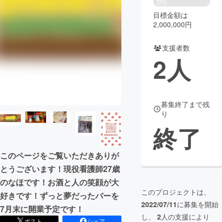
0%
目標金額は
まちづくり・地域活性化
2,000,000円
支援者数
CAMPFIRE for Social Good
CAMPFIRE Creation
2
人
CAMPFIREふるさと納税
machi-ya
コミュニティ
募集終了まで残
り
終了
このページをご覧いただきありが
とうございます！現役看護師27歳
のなほです！お酒と人の笑顔が大
このプロジェクトは、
好きです！ずっと夢だったバーを
2022/07/11
に募集を開始
7月末に開業予定です！
し、
2
人の支援により
ポスト
シェア