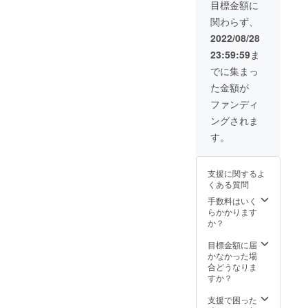
目標金額に
関わらず、
2022/08/28
23:59:59
ま
でに集まっ
た金額が
ファンディ
ングされま
す。
支援に関するよ
くある質問
手数料はいく
らかかります
か？
目標金額に届
かなかった場
合どうなりま
すか？
支援で困った