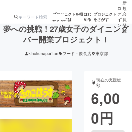
新
ロ
規
グ
会
プロジェクトを掲
はじ
プロジェクト
/
載するには
める
をさがす
イ
員
ン
登
夢への挑戦！27歳女子のダイニング
録
バー開業プロジェクト！
人気のプロ
注目のリ
注目の新着プロ
募集終了が近いプ
もうすぐ公開
kinokonaporitan
フード・飲食店
東京都
ジェクト
ターン
ジェクト
ロジェクト
されます
アート・写真
音楽
現在の支援総
額
6,00
テクノロジー・ガジェット
ゲーム・サ
0
円
映像・映画
書籍・雑誌
ビジネス・起業
チャレンジ