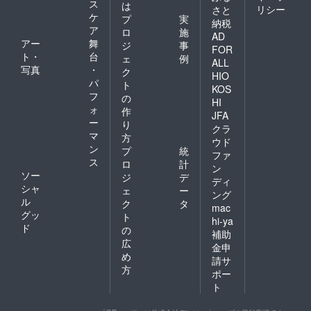
ス
は
リシー
さと
ケ
プ
実
納税
ア
ロ
施
AD
アー
舞
ジ
事
FOR
ト・
台
ェ
例
ALL
写真
・
ク
HIO
パ
ト
KOS
フ
の
HI
ォ
作
JFA
ー
り
クラ
マ
方
ウド
ン
プ
統
ファ
ス
ロ
計
ン
ソー
ジ
デ
ディ
シャ
ェ
ー
ング
ル
ク
タ
mac
グッ
ト
hi-ya
ド
の
補助
広
金申
め
請サ
方
ポー
ト