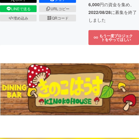
6,000
円の資金を集め、
LINEで送る
URLコピー
2022/08/28
に募集を終了
埋め込み
QRコード
しました
もう一度プロジェク
トをやってほしい