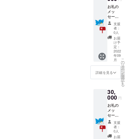
お礼の
メッ
セージ
とお店
支援
で使用
者：
できる
0人
ドリン
お届
ク2杯無
け予
料券を
定：
送らせ
2022
年09
ていた
こ
月
だきま
の
リ
す。 有
タ
ー
効期
ン
詳細を見る
を
限
選
択
2022年
す
る
9月1
30,
日〜12
月31日
000
円
お礼の
メッ
セージ
とお店
支援
で使用
者：
できる
0人
3000円
お届