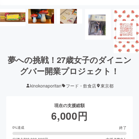
夢への挑戦！27歳女子のダイニン
グバー開業プロジェクト！
kinokonaporitan
フード・飲食店
東京都
現在の支援総額
6,000
円
終了
0
%達成