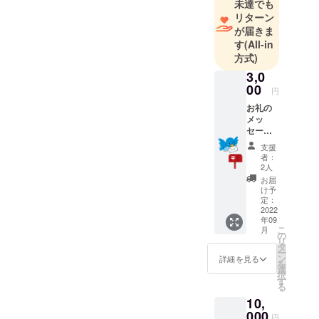
未達でも
リターン
が届きま
す
(All-in
方式)
3,0
00
円
お礼の
メッ
セージ
を送ら
支援
せてい
者：
ただき
2人
ます。
お届
け予
定：
2022
年09
こ
月
の
リ
タ
ー
ン
詳細を見る
を
選
択
す
る
10,
000
円