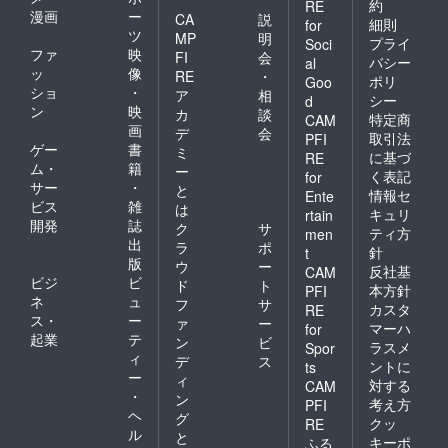
約
RE
漫画
ー
CA
説
細則
for
ツ
MP
明
プライ
Soci
ファ
映
FI
会
バシー
al
ッ
像
RE
・
ポリ
Goo
ショ
・
ア
相
シー
d
ン
映
カ
談
特定商
CAM
画
デ
会
取引法
PFI
ゲー
書
ミ
に基づ
RE
ム・
籍
ー
く表記
for
サー
・
と
情報セ
Ente
ビス
雑
は
キュリ
rtain
開発
誌
ク
サ
ティ方
men
出
ラ
ポ
針
t
版
ウ
ー
反社基
CAM
ビジ
ビ
ド
ト
本方針
PFI
ネ
ュ
フ
サ
カスタ
RE
ス・
ー
ァ
ー
マーハ
for
起業
テ
ン
ビ
ラスメ
Spor
ィ
デ
ス
ントに
ts
ー
ィ
対する
CAM
・
ン
考え方
PFI
ヘ
グ
クッ
RE
ル
と
キーポ
ふる