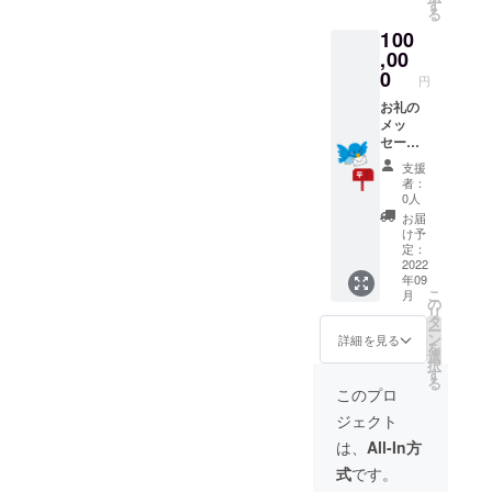
2022年
す
る
9月1
100
日〜12
月31日
,00
0
円
お礼の
メッ
セージ
とお店
支援
で使用
者：
できる
0人
10000
お届
円OFF
け予
チケッ
定：
トを送
2022
年09
らせて
こ
月
いただ
の
リ
きま
タ
ー
す。 有
ン
詳細を見る
を
効期
選
択
限
す
る
2022年
このプロ
9月1
ジェクト
日〜12
月31日
は、
All-In方
式
です。