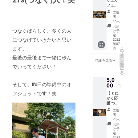
口当た
フェ
り1人を
1000円
目安に
支援
分チ
図書
者：
ケット
カード
15人
＋オリ
発行費
お届
ジナル
つなぐばらしく、多くの人
用とし
け予
てぬぐ
て充て
定：
につなげていきたいと思い
い】
2022
させて
年07
シェア
いただ
こ
ます。
月
アトリ
きま
の
リ
エつな
す。 み
タ
最後の最後まで一緒に歩ん
ー
ぐばの
なさん
ン
詳細を見る
を
1Fカ
と一緒
選
でいってください！
択
フェで
にさい
す
る
使える
かちど
5,0
チケッ
ブンコ
そして、昨日の準備中のオ
ト1000
00
で本を
円
円分と
借りら
フショットです！笑
【 とに
オリジ
れる状
かく応
ナル手
況を増
援 つ】
ぬぐい
やせて
本プロ
のセッ
いけた
支援
ジェク
トで
ら嬉し
者：
トをと
す。 さ
いで
26人
にかく
いかち
す！ ▼
お届
応援し
どブン
リター
け予
たい方
コの手
定：
ン内容
向けの
2022
ぬぐい