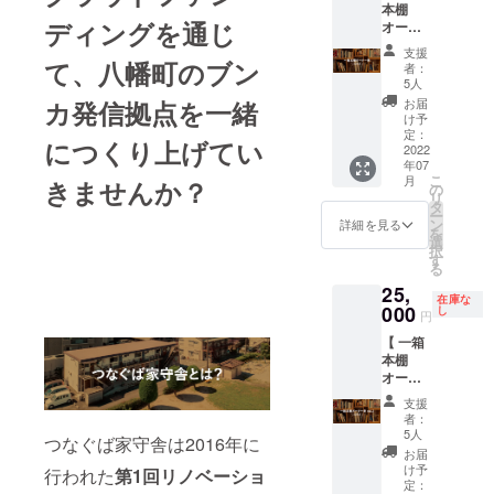
の原材
本棚
す。 自
さいか
口まで
時、お
効です
約2時間
料
ディングを通じ
オー
分の個
ちどブ
購入す
名前の
※【必須
程度を
（米、
ナー券 \\
性を表
ンコ一
ること
掲載を
事項】
予定し
支援
乾燥野
12ヶ月
て、八幡町のブン
現でき
箱本棚
ができ
者：
希望さ
支援
ていま
菜（小
//】 一棚
る本棚
のオー
5人
ます ※
れるお
時、お
す（有
松菜、
本棚
をつ
ナーに
カ発信拠点を一緒
上乗せ
お届
名前を
名前の
効期
紫たま
オー
くっ
なれる
け予
支援す
「備考
掲載を
限：
ねぎ、
ナー制
て、本
定：
券（3ヶ
ること
欄」に
希望さ
2023年
につくり上げてい
セロ
の図書
2022
好きな
月） ・
も可能
必ずご
れるお
6月24日
リ）、
年07
館「さ
人たち
感謝の
です ※
記入く
名前を
まで）
こ
ターメ
月
きませんか？
いかち
とのコ
の
気持ち
複数口
ださい
「備考
※ 交通
リ
リッ
どブン
ミュニ
タ
を込め
購入さ
※ HP内
欄」に
費や宿
ー
ク、ウ
コ」の
ケー
ン
て御礼
詳細を見る
れた場
へのお
必ずご
泊費は
を
コン、
一棚
ション
選
のメッ
合もお
名前の
記入く
別途ご
択
コリア
オー
を楽し
す
セージ
送りす
掲載は
ださい
相談さ
る
ン
ナーに
んで下
(メッ
るメッ
2023年
お名前
せてい
ダー、
25,
12ヶ月
さい！
セージ
セージ
6月末ま
の掲載
ただき
在庫な
鶏ガラ
間なれ
000
▼リ
し
は本サ
は1つと
円
でにな
は文字
ます
スープ
るリ
ターン
イトの
させて
ります
のみ
※【必須
の素、
【 一箱
ターン
内容 ・
メッ
いただ
※ お名
（個人
事項】
ココ
本棚
です。
さいか
セージ
きます
前の掲
名（本
支援
ナッツ
オー
自分の
ちどブ
にてお
載は文
人の
時、お
パウ
ナー券 \\
個性を
ンコ一
送りさ
支援
字のみ
み）も
名前の
ダー）
12ヶ月
表現で
箱本棚
せてい
者：
（個人
しくは
掲載を
及び添
//】 一棚
きる本
のオー
5人
ただき
つなぐば家守舎は2016年に
名（本
会社名
希望さ
加物等
本棚
棚をつ
ナーに
ます。)
お届
人の
（屋号
れるお
の食品
オー
くっ
なれる
け予
・さい
行われた
第1回リノベーショ
み）も
含
名前を
表示は
ナー制
て、本
定：
券（3ヶ
かちど
しくは
む））
「備考