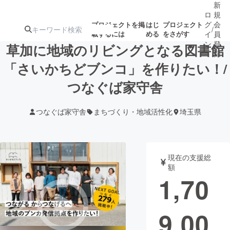
新
ロ
規
グ
会
プロジェクトを掲
はじ
プロジェクト
/
載するには
める
をさがす
イ
員
ン
登
草加に地域のリビングとなる図書館
録
「さいかちどブンコ」を作りたい！/
つなぐば家守舎
人気のプロ
注目のリ
注目の新着プロ
募集終了が近いプ
もうすぐ公開
ジェクト
ターン
ジェクト
ロジェクト
されます
つなぐば家守舎
まちづくり・地域活性化
埼玉県
アート・写真
音楽
現在の支援総
テクノロジー・ガジェット
ゲーム・サ
額
1,70
映像・映画
書籍・雑誌
9,00
ビジネス・起業
チャレンジ