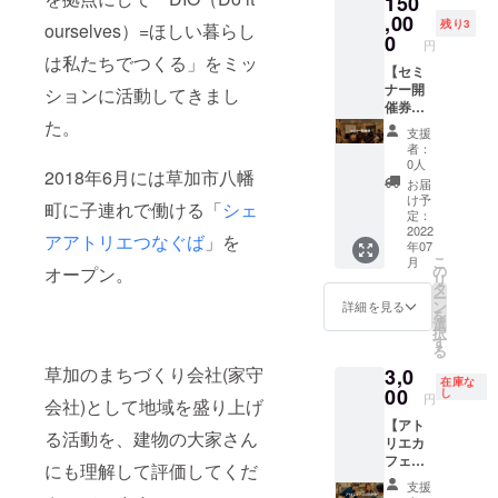
150
必要）
せんべ
オリジ
含
券（1
力でお
,00
の発行
い1袋
残り3
ナル手
ourselves）=ほしい暮らし
む））
回） ・
礼の
※ さい
0
・つな
ぬぐい
円
となり
感謝の
メッ
かちど
ぐばオ
は私たちでつくる」をミッ
は初回
ます ※
気持ち
セージ
【セミ
ブンコ
リジナ
来店時
HP内へ
を込め
を送り
ナー開
図書
ションに活動してきまし
ル保冷
にお渡
のお名
て御礼
しま
催券】
カード
バッグ1
ししま
前の掲
のメッ
す。 ※
全国各
た。
は初回
個 ・つ
す
支援
載は
セージ
支援し
地でリ
来店時
なぐば
者：
2023年
(メッ
てくだ
ノベー
にお渡
オリジ
0人
6月末ま
2018年6月には草加市八幡
セージ
さった
ション
ししま
ナルサ
お届
でにな
は本サ
方々の
まちづ
す ※ さ
コッ
け予
ります
町に子連れで働ける「
シェ
イトの
お名前
くりや
いかち
定：
シュ1個
メッ
をさい
私たち
2022
どブン
・シェ
アアトリエつなぐば
」を
年07
セージ
かちど
の月3万
コ図書
アアト
こ
月
にてお
ブンコ
円ビジ
カード
の
リエつ
オープン。
リ
送りさ
内に刻
ネスに
の期限
タ
なぐば
ー
せてい
印させ
取り組
は図書
ン
季刊誌
詳細を見る
を
ただき
ていた
むつな
館が存
選
・さい
択
ます。)
だきま
ぐば家
続する
す
かちど
る
・当日
す。
守舎の
限り有
ブンコ
草加のまちづくり会社(家守
3,0
にお楽
（企業
小嶋直
効です
の案内
在庫な
しみの
名・団
と松村
00
※【必須
し
リーフ
円
会社)として地域を盛り上げ
お土産
体名も
美乃里
事項】
レット
【アト
付き ・
可能）
があな
支援
・さい
る活動を、建物の大家さん
リエカ
さいか
▼リ
たの町
時、お
かちど
フェ
ちどブ
ターン
に出向
名前の
ブンコ
にも理解して評価してくだ
1000円
ンコ HP
内容 ・
いてセ
掲載を
HP内に
支援
分チ
内にお
感謝の
ミナー