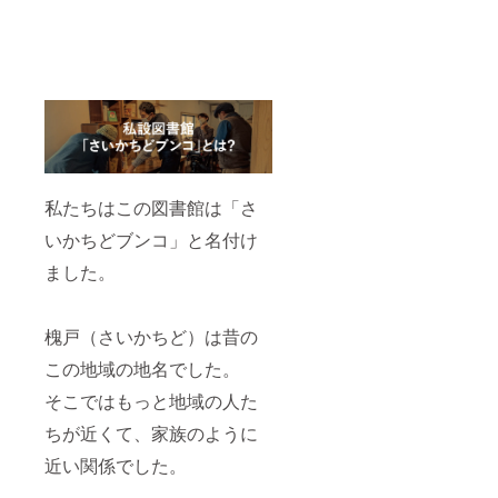
の食品
名前の
表示は
掲載は
お渡し
2023年
商品の
6月末ま
ラベル
でにな
に表記
ります
されま
す ※ さ
いかち
どブン
コ図書
カード
私たちはこの図書館は「さ
の期限
いかちどブンコ」と名付け
は図書
館が存
ました。
続する
限り有
効です
※ HP内
槐戸（さいかちど）は昔の
へのお
名前の
この地域の地名でした。
掲載は
2023年
そこではもっと地域の人た
6月末ま
ちが近くて、家族のように
でにな
ります
近い関係でした。