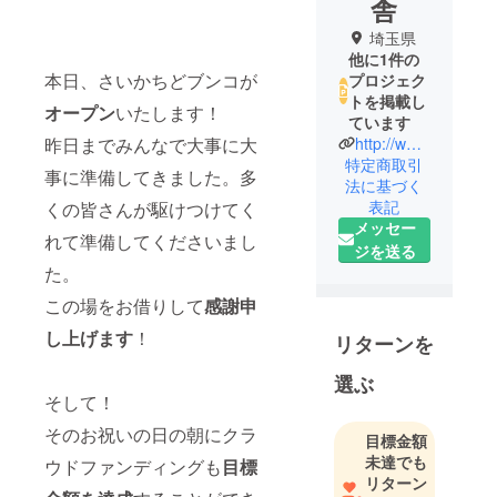
舎
埼玉県
他に1件の
本日、さいかちどブンコが
プロジェク
トを掲載し
オープン
いたします！
ています
http://www.tsunaguba-yamorisya.com/
昨日までみんなで大事に大
特定商取引
事に準備してきました。多
法に基づく
表記
くの皆さんが駆けつけてく
メッセー
れて準備してくださいまし
ジを送る
た。
この場をお借りして
感謝申
し上げます
！
リターンを
選ぶ
そして！
そのお祝いの日の朝にクラ
目標金額
未達でも
ウドファンディングも
目標
リターン