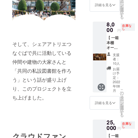
6月末ま
ど）及
ー
コ」の
内容 ・
ン
のラン
貸借に
しみの
詳細を見る
でにな
び添加
を
一棚
感謝の
選
チにつ
必要）
お土産
ります
物等の
択
オー
気持ち
す
いて
の発行
付き ・
食品表
る
ナーに
を込め
は、視
・さい
さいか
示はお
8,0
3ヶ月間
て御礼
察ラン
かちど
ちどブ
渡し商
在庫な
なれる
00
のメッ
し
チセッ
ブンコ
ンコ HP
円
品のラ
リター
セージ
ト
店内に
内にお
ベルに
【 一箱
ンで
・アト
¥1,500/
お名前
名前を
表記さ
本棚
そして、シェアアトリエつ
す。 自
リエカ
人（ご
を記載
記載 ※
れます
オー
分の個
フェ
はん、
※ さい
セミ
※ コー
なぐばで共に活動している
ナー券 \\
性を表
1000円
おか
かちど
ナー開
支援
ヒー
3ヶ月
現でき
分チ
し）を
ブンコ
催の日
者：
チャプ
仲間や建物の大家さんと
//】 一棚
る本棚
ケット
10人
別途ご
図書
程や詳
チャプ
本棚
をつ
※ 有効
注文を
カード
しい打
お届
「共同の私設図書館を作ろ
の原材
オー
くっ
期限：
け予
いただ
は初回
ち合わ
料:コー
ナー制
て、本
定：
2022年
う」という話が盛り上げ
きます
来店時
せは、
ヒー豆
の図書
2022
好きな
7月〜
(ドリン
にお渡
個別
及び添
年08
館「さ
人たち
り、このプロジェクトを立
2022年
ク付) ※
ししま
メッ
加物等
こ
月
いかち
とのコ
の
12月 ※
ご対応
す ※ さ
セージ
の食品
リ
ち上げました。
どブン
ミュニ
タ
商品は
は最大
いかち
にて順
表示は
ー
コ」の
ケー
ン
ご指定
詳細を見る
10名ま
どブン
次ご連
お渡し
を
一棚
ション
選
のご住
でとさ
コ図書
絡させ
商品の
択
オー
を楽し
す
所に発
せてい
カード
ていた
ラベル
る
ナーに
んで下
送をさ
ただき
の期限
だきま
に表記
25,
3ヶ月間
さい！
せてい
ます
は図書
す ※ セ
在庫な
されま
なれる
000
▼リ
し
ただき
※【必須
館が存
ミナー
円
す ※ せ
リター
ターン
ます。
事項】
続する
の開催
クラウドファン
んべい
【 一箱
ンで
内容 ・
※ 1人5
支援
限り有
時間は