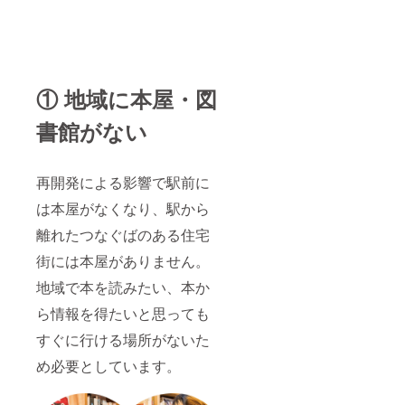
の更新
用期間
み）も
ル焼き
には更
のどち
しくは
菓子は
新契約
らかで
会社名
初回来
＆更新
選択可
（屋号
店時に
後の本
能です
含
お渡し
棚賃料
※【必須
む））
します
① 地域に本屋・図
（月額
事項】
となり
※ 焼き
2,200
支援
ます ※
菓子の
円）が
時、お
書館がない
図書
原材料
別途必
名前の
カー
（オー
要とな
掲載を
ド、オ
ツ麦、
ります
希望さ
リジナ
ライ麦
※ 複数
再開発による影響で駅前に
れるお
ルブレ
粉、コ
口で支
名前を
ンド
コナッ
は本屋がなくなり、駅から
援いた
「備考
コー
ツ、砂
だいた
欄」に
ヒー
糖、小
離れたつなぐばのある住宅
場合
必ずご
チャプ
麦粉、
は、棚
記入く
チャ
乾燥果
街には本屋がありません。
数もし
ださい
プ、オ
実
くは利
お名前
リジナ
地域で本を読みたい、本か
（レー
用期間
の掲載
ル焼き
ズン、
のどち
は文字
ら情報を得たいと思っても
菓子は
りん
らかで
のみ
初回来
ご）な
すぐに行ける場所がないた
選択可
（個人
店時に
ど）及
能です
名（本
お渡し
び添加
め必要としています。
※【必須
人の
します
物等の
事項】
み）も
※ 焼き
食品表
支援
しくは
菓子の
示はお