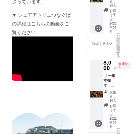
希望さ
さっています。
お名前
者：
ケッ
名前を
気持ち
を開催
れるお
30人
を記載
ト】
記載 ※
を込め
しま
名前を
※ 商品
お届
シェア
▼ シェアアトリエつなぐば
ご案内
て御礼
す！ ▼
「備考
け予
はご指
アトリ
の日程
のメッ
リター
定：
欄」に
定のご
の詳細はこちらの動画をご
エつな
2022
や詳し
セージ
ン内容
必ずご
住所に
年07
ぐばの
い打ち
(メッ
・セミ
記入く
発送を
こ
覧ください
月
1Fカ
合わせ
セージ
ナー開
の
ださい
させて
リ
フェで
は、個
は本サ
催券（1
タ
お名前
いただ
ー
使える
別メッ
イトの
回） ・
ン
の掲載
詳細を見る
きま
を
チケッ
セージ
メッ
感謝の
選
は文字
す。 ※
択
ト1000
にて順
セージ
気持ち
す
のみ
焼き菓
る
円分で
次ご連
にてお
を込め
（個人
子の原
8,0
す。 さ
絡させ
送りさ
て御礼
名（本
材料
在庫な
いかち
00
ていた
せてい
のメッ
し
人の
（オー
円
どブン
だきま
ただき
セージ
み）も
ツ麦、
【 一箱
コまで
す ※ ご
ます。)
(メッ
しくは
ライ麦
本棚
来たら
案内時
・さい
セージ
会社名
粉、コ
オー
ぜひ
間は約3
かちど
は本サ
（屋号
コナッ
ナー券 \\
シェア
時間程
ブンコ
イトの
含
ツ、砂
支援
3ヶ月
アトリ
度を予
HP内に
メッ
む））
者：
糖、小
//】 一棚
エつな
定して
お名前
セージ
10人
となり
麦粉、
本棚
ぐばに
います
を記載
にてお
ます ※
お届
乾燥果
オー
も足を
（有効
・さい
送りさ
け予
HP内へ
実
ナー制
のばし
定：
期限：
かちど
せてい
のお名
（レー
の図書
2022
てくだ
2023年
ブンコ
ただき
前の掲
ズン、
年07
館「さ
さい。
3月31日
図書
ます。)
載は
りん
こ
月
いかち
▼リ
の
まで）
カード
・当日
2023年
ご）な
リ
どブン
ターン
タ
※ 当日
（本の
にお楽