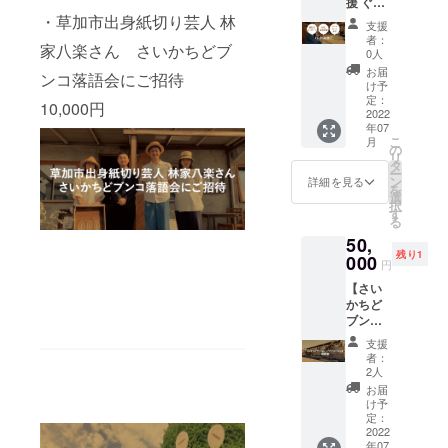
援 ぐ】
エつな
せてい
を記載
（レー
体：
本プロ
・草加市出身紙切り芸人 林
ぐばの
ただき
▼落語
ズン、
支援
W900×
ジェク
季刊
ます。)
会詳細
者：
りん
350mm
家八楽さん さいかちどブ
トをと
誌、さ
・さい
0人
・開催
ご）な
、素
にかく
いかち
かちど
日：
お届
ど）及
材：木
ンコ落語会にご招待
応援し
どブン
ブンコ
け予
2022年
び添加
綿
たい方
コの案
定：
HP内に
8月13日
物等の
10,000円
※【必須
向けの
2022
内、オ
お名前
(土)
食品表
事項】
年07
リター
リジナ
を記載
18:00（
示はお
支援
こ
月
ンで
ルグッ
の
※【必須
予定）
渡し商
時、お
リ
す！
ズなど
タ
事項】
※【必須
品のラ
名前の
ー
OPEN
全てを
ン
支援
詳細を見る
事項】
ベルに
掲載を
を
したら
お送り
選
時、お
支援
表記さ
希望さ
択
写真を
しま
す
名前の
時、お
れます
れるお
る
添え
す。 こ
掲載を
名前の
※ コー
名前を
50,
て、全
れであ
希望さ
掲載を
ヒー
「備考
残り1
力でお
000
なたも
れるお
希望さ
円
チャプ
欄」に
礼の
つなぐ
名前を
れるお
チャプ
必ずご
【さい
メッ
ば
「備考
名前を
の原材
記入く
かちど
セージ
通？！
欄」に
「備考
料:コー
ださい
ブンコ&
を送り
▼リ
必ずご
欄」に
ヒー豆
お名前
シェア
しま
ターン
記入く
必ずご
支援
及び添
の掲載
アトリ
す。 ▼
内容 ・
ださい
者：
記入く
加物等
は文字
エつな
リター
さいか
2人
お名前
ださい
の食品
のみ
ぐば視
ン内容
ちどブ
の掲載
お届
※ オリ
表示は
（個人
察券
・感謝
ンコブ
け予
は文字
ジナル
お渡し
名（本
（ドリ
の気持
定：
レンド
のみ
手ぬぐ
商品の
人の
ンク
2022
ちを込
コー
（個人
い、本
ラベル
み）も
年07
付）】