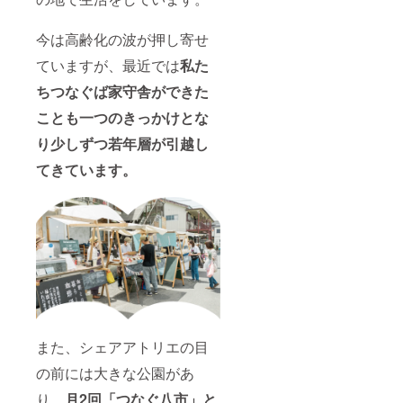
れるお
せてい
個 ・オ
6月25日
要とな
名前を
ただき
リジナ
からに
ります
「備考
ます。)
ル焼き
今は高齢化の波が押し寄せ
なりま
※ 複数
欄」に
・さい
菓子5個
すが調
口で支
必ずご
ていますが、最近では
私た
かちど
・オリ
整も可
援いた
記入く
ブンコ
ジナル
能で
だいた
ちつなぐば家守舎ができた
ださい
図書
手ぬぐ
す） ※
場合
お名前
カード
い1個
一箱本
は、棚
ことも一つのきっかけとな
の掲載
（本の
・さい
棚オー
数もし
は文字
貸借に
かちど
ナー券
くは利
り少しずつ若年層が引越し
のみ
必要）
ブンコ
の更新
用期間
（個人
の発行
HP内に
てきています。
には更
のどち
名（本
・さい
お名前
新契約
らかで
人の
かちど
を記載
＆更新
選択可
み）も
ブンコ
※ 本棚
後の本
能です
しくは
ブレン
のオー
棚賃料
※【必須
会社名
ドコー
ナー利
（月額
事項】
（屋号
ヒー
用期間
2,200
支援
含
チャプ
は
円）が
時、お
む））
チャプ5
「12ヶ
別途必
名前の
となり
個 ・オ
月」と
要とな
掲載を
ます ※
リジナ
なりま
ります
希望さ
HP内へ
ル焼き
す（開
※ 複数
れるお
のお名
菓子5個
始時期
口で支
名前を
また、シェアアトリエの目
前の掲
・オリ
は原則
援いた
「備考
載は
ジナル
2022年
だいた
欄」に
の前には大きな公園があ
2023年
手ぬぐ
6月25日
場合
必ずご
6月末ま
い1個
からに
り、
月2回「つなぐ八市」と
は、棚
記入く