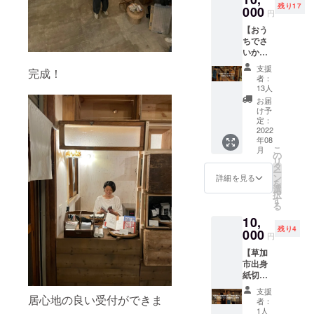
ること
残り17
ぐいと
000
メッ
手ぬぐ
も可能
円
つなぐ
セージ
い1枚
です ※
【おう
ばのロ
にてお
（色は
複数口
ちでさ
ゴ入りT
送りさ
選べま
購入さ
いかち
シャツ
せてい
せん）
れた場
どブン
のセッ
ただき
※ 有効
合もお
支援
完成！
コ、お
トで
ます。)
期限：
者：
送りす
楽しみ
す。 オ
13人
2022年
るメッ
セッ
リジナ
8月〜
お届
セージ
ト】 な
ルTシャ
け予
2022年
は1つと
かなか
ツはス
定：
12月 ※
させて
さいか
2022
タッフ
商品は
いただ
年08
ちどブ
が来て
ご指定
きます
こ
月
ンコに
いる普
の
のご住
リ
来れな
段着用
タ
所に発
ー
い方
してい
ン
詳細を見る
送をさ
を
へ、
るまだ
選
せてい
択
オープ
販売し
す
ただき
る
ンに合
ていな
ます。
10,
わせて
いレア
※ オリ
残り4
開発し
000
もので
ジナル
円
たさい
す。 ▼
手ぬぐ
【草加
かちど
リター
い、本
市出身
ブンコ
ン内容
体：
紙切り
のオリ
・オリ
W900×
芸人
ジナル
ジナル
350mm
支援
林家八
居心地の良い受付ができま
グッズ
手ぬぐ
者：
、素
楽さ
をまと
い1枚
1人
材：木