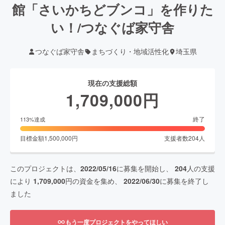
館「さいかちどブンコ」を作りた
い！/つなぐば家守舎
つなぐば家守舎
まちづくり・地域活性化
埼玉県
現在の支援総額
1,709,000
円
終了
113
%達成
目標金額
1,500,000
円
支援者数
204
人
このプロジェクトは、
2022/05/16
に募集を開始し、
204
人の支援
により
1,709,000
円の資金を集め、
2022/06/30
に募集を終了し
ました
もう一度プロジェクトをやってほしい