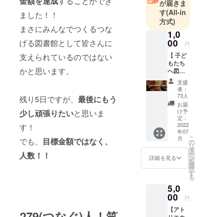
金額を達成
することができ
が届きま
す
(All-in
ました！！
方式)
まさにみんなでつくるつな
1,0
00
げる図書館として皆さんに
円
【 子ど
支えられているのではない
もたち
かと思います。
へ図書
カード
支援
をおく
者：
る 】 あ
73人
残り5日ですが、
最後にもう
なたの
お届
支援に
け予
少し頑張りたい
と思いま
よって
定：
さいか
2022
す！
年07
ちどブ
こ
月
でも、
目標金額ではなく、
ンコを
の
リ
利用す
タ
ー
人数！！
る子ど
ン
詳細を見る
を
もたち
選
択
へ図書
す
る
カード
5,0
を送る
リター
00
円
ンで
【アト
す！ 1
279(つなぐ)人！笑
リエカ