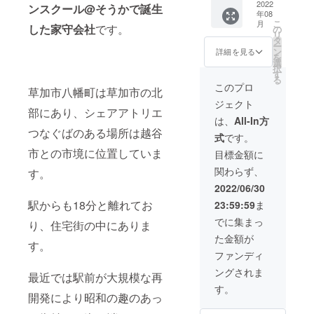
お届け
の図書
2022
好きな
ンスクール@そうかで誕生
月） ・
ブンコ
会社名
となり
欄」に
商品の
年08
館「さ
人たち
感謝の
図書
（屋号
ます ※
必ずご
こ
月
ラベル
いかち
した家守会社
です。
とのコ
の
気持ち
カード
含
HP内へ
記入く
リ
に表記
どブン
ミュニ
タ
を込め
（本の
む））
のお名
ださい
ー
されま
コ」の
ケー
ン
て御礼
詳細を見る
貸借に
となり
前の掲
お名前
を
す ※ オ
一棚
ション
選
のメッ
必要）
ます
載は
の掲載
択
リジナ
オー
を楽し
す
セージ
の発行
2023年
は文字
る
ル保冷
ナーに
んで下
(メッ
このプロ
・さい
6月末ま
のみ
草加市八幡町は草加市の北
バッ
12ヶ月
さい！
セージ
かちど
でにな
（個人
ジェクト
グ、本
間なれ
▼リ
は本サ
ブンコ
部にあり、シェアアトリエ
ります
名（本
体/約
るリ
ターン
イトの
は、
All-In方
ブレン
人の
240×24
ターン
内容 ・
メッ
つなぐばのある場所は越谷
ドコー
み）も
式
です。
0×150
です。
さいか
セージ
ヒー
しくは
mm、
自分の
市との市境に位置していま
ちどブ
にてお
目標金額に
チャプ
会社名
持ち手/
個性を
ンコ一
送りさ
チャプ1
（屋号
関わらず、
約
す。
表現で
箱本棚
せてい
個 ・オ
含
25×350
きる本
のオー
ただき
2022/06/30
リジナ
む））
mm、
棚をつ
ナーに
ます。)
ル焼き
となり
駅からも18分と離れてお
23:59:59
ま
重
くっ
なれる
・さい
菓子1個
ます ※
量:7.5k
て、本
券
かちど
でに集まっ
・さい
り、住宅街の中にありま
HP内へ
g、容
好きな
（12ヶ
ブンコ
かちど
のお名
た金額が
量：約
人たち
月） ・
図書
す。
ブンコ
前の掲
8L、素
とのコ
感謝の
カード
ファンディ
HP内に
載は
材：
ミュニ
気持ち
（本の
お名前
2023年
ングされま
コット
ケー
を込め
最近では駅前が大規模な再
貸借に
を記載
6月末ま
ン、他
ション
て御礼
必要）
す。
※ 本棚
でにな
※ オリ
開発により昭和の趣のあっ
を楽し
のメッ
の発行
のオー
ります
ジナル
んで下
セージ
・さい
ナー利