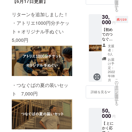
を
【6月17日更新】
したら
待いた
選
い1個
シャツ
択
写真を
しま
す
・さい
サイズ
る
添え
す。 ▼
かちど
(本体)：
リターンを追加しました！
30,
て、全
リター
ブンコ
白、綿
残り20
力でお
000
ン内容
HP内に
・アトリエ1000円分チケッ
100%
円
礼の
・落語
お名前
（杢グ
【初め
メッ
会開催
ト＋オリジナル手ぬぐい
を記載
レー綿
てのつ
セージ
ご招待
※商品は
80% ポ
なぐば
5,000円
を送り
券（1
ご指定
リエス
セッ
しま
回） ・
のご住
テル
支援
ト】 実
す。 ▼
感謝の
所に発
者：
20%）
はまだ
リター
気持ち
0人
送をさ
、5.6オ
シェア
ン内容
を込め
せてい
お届
ンス ※
アトリ
・感謝
て御礼
け予
ただき
複数のT
エつな
の気持
定：
のメッ
ます。
シャツ
ぐばに
2022
ちを込
セージ
※ 焼き
サイズ
年08
行った
めて御
・オリ
菓子の
を希望
こ
月
ことが
礼の
の
ジナル
原材料
される
・つなぐばの夏の装いセッ
リ
ないと
メッ
タ
手ぬぐ
（オー
場合は
ー
いうあ
セージ
ン
い1枚
詳細を見る
ツ麦、
ト 7,000円
備考欄
を
なたへ
(メッ
選
（色は
ライ麦
にその
択
送る初
セージ
す
選べま
粉、コ
旨をご
る
めての
は本サ
せん）
コナッ
記入く
50,
つなぐ
イトの
・さい
ツ、砂
ださい
ばセッ
000
メッ
かちど
糖、小
円
※ オリ
ト。
セージ
ブンコ
麦粉、
ジナル
【 とに
シェア
にてお
HP内に
乾燥果
手ぬぐ
かく応
アトリ
送りさ
お名前
実
い、本