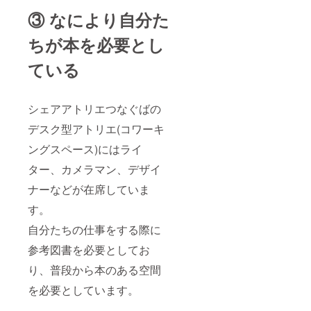
ツ、砂
ヒー
2023年
③ なにより自分た
糖、小
チャプ
6月末ま
麦粉、
チャプ
でにな
乾燥果
ちが本を必要とし
の原材
ります
実
料:コー
（レー
ヒー豆
ている
ズン、
及び添
りん
加物等
ご）な
の食品
ど）及
表示は
シェアアトリエつなぐばの
び添加
お渡し
物等の
デスク型アトリエ(コワーキ
商品の
食品表
ラベル
ングスペース)にはライ
示はお
に表記
渡し商
されま
ター、カメラマン、デザイ
品のラ
す ※ さ
ベルに
いかち
ナーなどが在席していま
表記さ
どブン
れます
コ図書
す。
※ コー
カード
ヒー
自分たちの仕事をする際に
の期限
チャプ
は図書
参考図書を必要としてお
チャプ
館が存
の原材
続する
り、普段から本のある空間
料:コー
限り有
ヒー豆
効です
を必要としています。
及び添
※ HP内
加物等
へのお