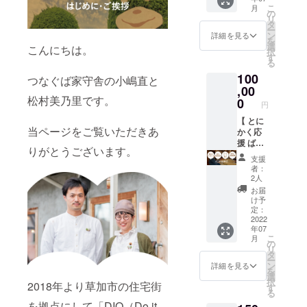
めて御
ヒー
名（本
体：
に表記
こ
しくは
月
つなぐ
礼の
の
チャプ
人の
W900×
されま
リ
会社名
ば家守
メッ
タ
チャプ1
み）も
350mm
す
ー
（屋号
舎の小
セージ
ン
個 ・つ
詳細を見る
しくは
、素
※【必須
を
含
嶋直と
(メッ
選
なぐば
こんにちは。
会社名
材：木
事項】
択
む））
松村美
セージ
す
ブレン
（屋号
綿 ※ HP
支援
る
となり
乃里が
は本サ
ドコー
含
内への
時、お
ます ※
100
さいか
イトの
つなぐば家守舎の小嶋直と
ヒー
む））
お名前
名前の
HP内へ
ちどブ
,00
メッ
チャプ
となり
の掲載
掲載を
のお名
松村美乃里です。
ンコ&
セージ
0
チャプ1
ます ※
は2023
円
希望さ
前の掲
シェア
にてお
個 ・オ
HP内へ
年6月末
れるお
載は
アトリ
【 とに
送りさ
リジナ
のお名
までに
名前を
2023年
当ページをご覧いただきあ
エつな
かく応
せてい
ル焼き
前の掲
なりま
「備考
6月末ま
ぐばの
援 ば】
ただき
菓子1個
載は
す ※ お
りがとうございます。
欄」に
でにな
魅力を
本プロ
ます。)
・オリ
2023年
名前の
支援
必ずご
ります
余すこ
ジェク
・さい
ジナル
6月末ま
者：
掲載は
記入く
となく
トをと
かちど
手ぬぐ
2人
でにな
文字の
ださい
お伝え
にかく
ブンコ
い1個
ります
お届
み（個
お名前
する1日
応援し
HP内に
・シェ
け予
人名
の掲載
で裏の
たい方
お名前
定：
アアト
（本人
は文字
裏まで
向けの
2022
を記載
リエつ
のみ）
のみ
年07
ご案内
リター
・さい
なぐば
もしく
（個人
こ
月
いたし
ンで
かちど
の
コー
は会社
名（本
リ
ます！
す！
ブンコ
タ
ヒーチ
名（屋
人の
ー
▼リ
OPEN
図書
ン
ケット1
詳細を見る
号含
み）も
を
ターン
したら
カード
選
枚 ・つ
む））
しくは
択
2018年より草加市の住宅街
内容 ・
写真を
（本の
す
なぐば
となり
会社名
る
つなぐ
添え
貸借に
カレー
ます ※
（屋号
を拠点にして「DIO（Do it
ば視察
て、全