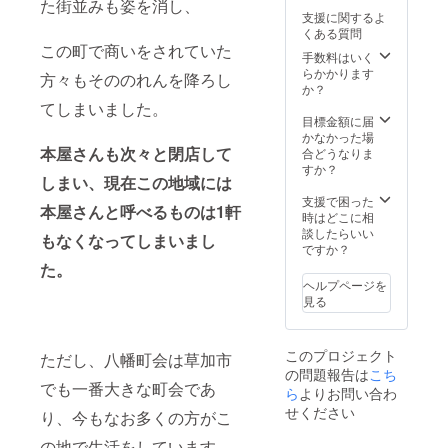
た街並みも姿を消し、
サコッ
さい！
(メッ
かちど
用期間
支援に関するよ
シュ、
▼リ
セージ
ブンコ
は「3ヶ
くある質問
バッグ
ターン
は本サ
ブレン
月」と
この町で商いをされていた
サイズ
内容 ・
イトの
手数料はいく
ドコー
なりま
(本体)：
さいか
メッ
らかかります
ヒー
す（開
方々もそののれんを降ろし
約
ちどブ
セージ
か？
チャプ
始時期
W210x
ンコ一
にてお
てしまいました。
チャプ1
は原則
H250m
箱本棚
送りさ
目標金額に届
個 ・オ
2022年
m、素
のオー
せてい
かなかった場
リジナ
6月25日
材：
ナーに
本屋さんも次々と閉店して
ただき
合どうなりま
ル焼き
からに
コット
なれる
ます。)
すか？
菓子1個
なりま
しまい、現在この地域には
ン ※ オ
券
・さい
・さい
すが調
リジナ
（12ヶ
かちど
支援で困った
かちど
整も可
本屋さんと呼べるものは1軒
ル手ぬ
月） ・
ブンコ
時はどこに相
ブンコ
能で
ぐい、
感謝の
図書
談したらいい
HP内に
す） ※
もなくなってしまいまし
本体：
気持ち
カード
ですか？
お名前
一箱本
W900×
を込め
（本の
を記載
た。
棚オー
350mm
て御礼
貸借に
※ 本棚
ナー券
ヘルプページを
、素
のメッ
必要）
のオー
の更新
見る
材：木
セージ
の発行
ナー利
には更
綿
(メッ
・さい
用期間
新契約
※【必須
セージ
かちど
は「3ヶ
＆更新
このプロジェクト
事項】
ただし、八幡町会は草加市
は本サ
ブンコ
月」と
後の本
支援
の問題報告は
こち
イトの
ブレン
なりま
棚賃料
でも一番大きな町会であ
時、お
メッ
ら
よりお問い合わ
ドコー
す（開
（月額
名前の
セージ
ヒー
始時期
せください
2,200
り、今もなお多くの方がこ
掲載を
にてお
チャプ
は原則
円）が
希望さ
送りさ
チャプ5
2022年
の地で生活をしています。
別途必