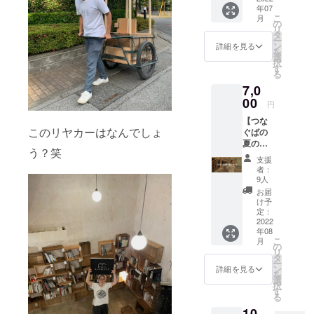
・感謝
年07
リター
を持っ
の気持
こ
月
ンで
て、ぜ
の
ちを込
リ
す！
ひシェ
タ
めた御
ー
OPEN
アアト
ン
礼の
詳細を見る
を
したら
リエつ
選
メッ
択
写真を
なぐば
す
セージ
る
添え
にも足
をお送
7,0
て、全
をのば
りしま
力でお
00
してく
す(メッ
円
礼の
ださ
セージ
【つな
メッ
い。 ▼
は本サ
このリヤカーはなんでしょ
ぐばの
セージ
リター
イトの
夏の装
を送り
ン内容
メッ
う？笑
いセッ
しま
・感謝
セージ
支援
ト】 つ
す。 ▼
の気持
にてお
者：
なぐば
リター
ちを込
9人
送りさ
で夏の
ン内容
めて御
せてい
お届
装いを
・感謝
礼の
け予
ただき
そろえ
の気持
定：
メッ
ます。)
ちゃお
2022
ちを込
セージ
※ 1人20
年08
う！ さ
めて御
・アト
口まで
こ
月
いかち
礼の
の
リエカ
購入す
リ
どブン
メッ
タ
フェ
ること
ー
コで
セージ
ン
1000円
詳細を見る
ができ
を
作って
(メッ
選
分チ
ます ※
択
いるオ
セージ
す
ケット
上乗せ
る
リジナ
は本サ
・オリ
支援す
10,
ル手ぬ
イトの
ジナル