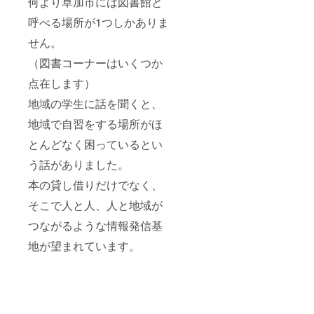
何より草加市には図書館と
ド、オ
き菓子
チャプ
館が存
リジナ
の原材
の原材
続する
呼べる場所が1つしかありま
ルブレ
料
料:コー
限り有
ンド
（オー
せん。
ヒー豆
効です
コー
ツ麦、
及び添
※ HP内
ヒー
（図書コーナーはいくつか
ライ麦
加物等
へのお
チャプ
粉、コ
の食品
名前の
点在します）
チャ
コナッ
表示は
掲載は
プ、オ
ツ、砂
お渡し
2023年
地域の学生に話を聞くと、
リジナ
糖、小
商品の
6月末ま
ル焼き
麦粉、
ラベル
でにな
地域で自習をする場所がほ
菓子、
乾燥果
に表記
ります
オリジ
実
されま
とんどなく困っているとい
ナル手
（レー
す ※ さ
ぬぐい
う話がありました。
ズン、
いかち
は初回
りん
どブン
本の貸し借りだけでなく、
来店時
ご）な
コ図書
にお渡
ど）及
カード
そこで人と人、人と地域が
ししま
び添加
の期限
す ※ 焼
物等の
は図書
つながるような情報発信基
き菓子
食品表
館が存
の原材
示はお
続する
地が望まれています。
料
渡し商
限り有
（オー
品のラ
効です
ツ麦、
ベルに
※ HP内
ライ麦
表記さ
へのお
粉、コ
れます
名前の
コナッ
※ コー
掲載は