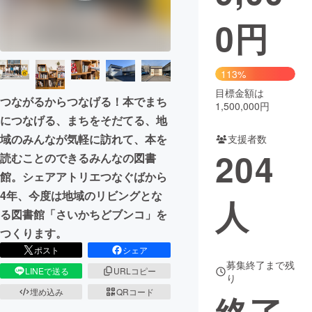
0
円
まちづくり・地域活性化
CAMPFIRE for Social Good
CAMPFIRE Creation
113%
CAMPFIREふるさと納税
machi-ya
コミュニティ
目標金額は
つながるからつなげる！本でまち
1,500,000円
につなげる、まちをそだてる、地
域のみんなが気軽に訪れて、本を
支援者数
204
読むことのできるみんなの図書
館。シェアアトリエつなぐばから
4年、今度は地域のリビングとな
人
る図書館「さいかちどブンコ」を
つくります。
ポスト
シェア
募集終了まで残
LINEで送る
URLコピー
り
埋め込み
QRコード