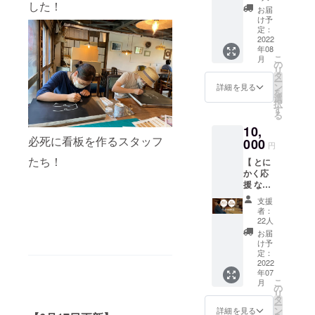
した！
ん さ
めてリ
（色は
お届
綿 ※ 1人
いかち
ター
選べま
け予
5口まで
どブン
ン。 お
定：
せん）
購入す
コ落語
2022
うちで
・つな
ること
年08
会にご
さいか
ぐばオ
ができ
こ
月
招待】
ちどブ
の
リジナ
ます ※
リ
八幡町
ンコ気
タ
ル白T
上乗せ
ー
の文化
分を満
ン
シャツ1
詳細を見る
支援す
を
につな
喫でき
選
枚（サ
ること
択
げる。
ます。
す
イズは
も可能
る
草加市
▼リ
画像参
です ※
10,
出身の
ターン
照） ・
複数口
必死に看板を作るスタッフ
紙切り
000
内容 ・
さいか
円
購入さ
芸人の
さいか
ちどブ
れた場
たち！
【 とに
林家八
ちどブ
ンコ HP
合もお
かく応
楽さん
ンコブ
内にお
送りす
援 な】
がさい
レンド
名前を
るメッ
本プロ
かちど
コー
記載 ※
支援
セージ
ジェク
ブンコ
ヒー
商品は
者：
は1つと
トをと
にご来
チャプ
22人
ご指定
させて
にかく
館し、
チャプ2
のご住
お届
いただ
応援し
落語会
個 ・オ
け予
所に発
きます
たい方
を開催
定：
リジナ
送をさ
向けの
2022
しま
ル焼き
せてい
年07
リター
す。 そ
菓子2個
ただき
こ
月
ンで
の会に
の
・オリ
ます。
リ
す！
もれな
タ
ジナル
※ オリ
ー
OPEN
くご招
ン
手ぬぐ
詳細を見る
ジナルT