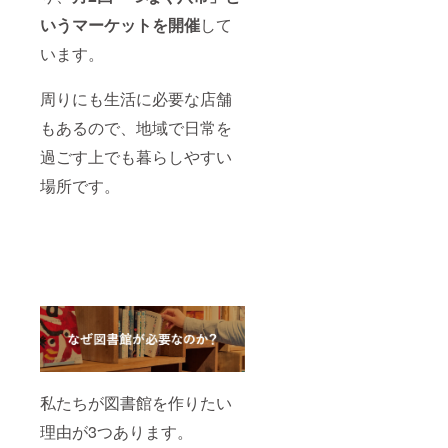
でにな
・さい
なりま
数もし
ださい
ります
かちど
いうマーケットを開催
して
すが調
くは利
お名前
ブンコ
整も可
用期間
の掲載
います。
HP内に
能で
のどち
は文字
お名前
す） ※
らかで
のみ
を記載
一箱本
選択可
（個人
周りにも生活に必要な店舗
※ 本棚
棚オー
能です
名（本
のオー
ナー券
※【必須
人の
もあるので、地域で日常を
ナー利
の更新
事項】
み）も
用期間
には更
支援
過ごす上でも暮らしやすい
しくは
は
新契約
時、お
会社名
「12ヶ
場所です。
＆更新
名前の
（屋号
月」と
後の本
掲載を
含
なりま
棚賃料
希望さ
む））
す（開
（月額
れるお
となり
始時期
2,200
名前を
ます ※
は原則
円）が
「備考
図書
2022年
別途必
欄」に
カー
6月25日
要とな
必ずご
ド、オ
からに
ります
記入く
リジナ
なりま
※ 複数
ださい
ルブレ
すが調
口で支
お名前
ンド
整も可
援いた
の掲載
コー
能で
だいた
は文字
ヒー
す） ※
場合
のみ
チャプ
私たちが図書館を作りたい
一箱本
は、棚
（個人
チャ
棚オー
数もし
名（本
プ、オ
理由が3つあります。
ナー券
くは利
人の
リジナ