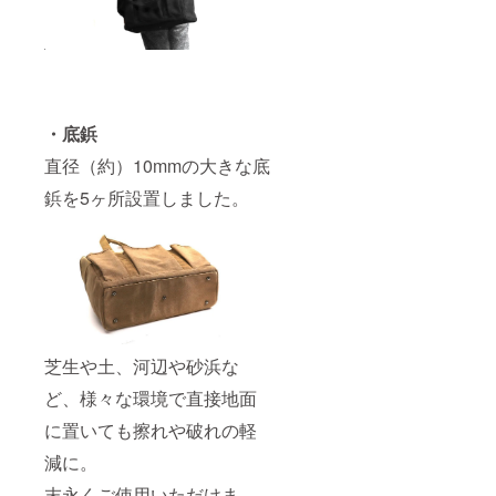
・底鋲
直径（約）10mmの大きな底
鋲を5ヶ所設置しました。
芝生や土、河辺や砂浜な
ど、様々な環境で直接地面
に置いても擦れや破れの軽
減に。
末永くご使用いただけま