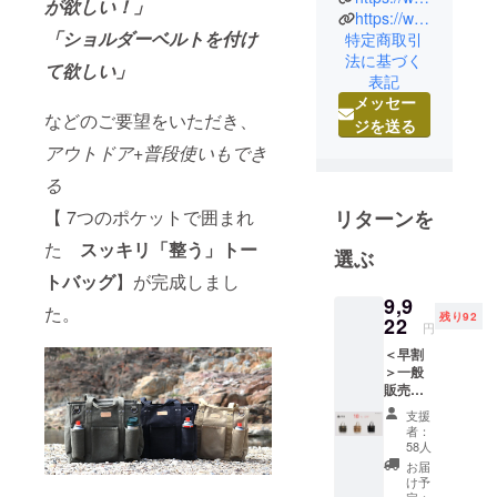
が欲しい！」
https://www.rakuten.co.jp/woodybelly/
どれも大人
「ショルダーベルトを付け
特定商取引
の男性が気
法に基づく
て欲しい」
軽に使え
表記
て、見た目
メッセー
などのご要望をいただき、
もカジュア
ジを送る
ルすぎず
アウトドア+普段使いもでき
安っぽく見
る
えないデザ
【 7つのポケットで囲まれ
リターンを
インを重視
していま
た
スッキリ「整う」トー
選ぶ
す。
トバッグ
】が完成しまし
小さな会社
9,9
た。
でも世の中
残り92
22
円
に貢献でき
＜早割
ることは何
＞一般
か？
販売予
定価格
製造販売業
支援
￥12,10
者：
者として考
0（税・
58人
送料
え出した答
お届
込）の
け予
えは
とこ