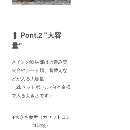
より出
荷時期
が遅れ
る場合
があり
ます。
▍ Pont.2 "大容
量"
メインの収納部は折畳み焚
火台やシート類、着替えな
どが入る大容量
（2Lペットボトルが4本余裕
で入る大きさです）
※大きさ参考（カセットコン
ロ比較）