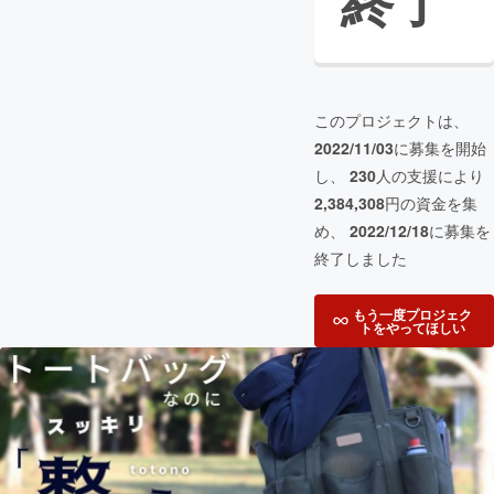
終了
このプロジェクトは、
2022/11/03
に募集を開始
し、
230
人の支援により
2,384,308
円の資金を集
め、
2022/12/18
に募集を
終了しました
もう一度プロジェク
トをやってほしい