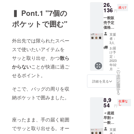
ジェクトの
26,
込）〉
ク）の
中から当プ
残り7
■カ
136
中から1
▍ Pont.1 "7個の
円
ラー：
点 ■お
ロジェクト
一般販
Green
届け：
をご覧いた
ポケットで囲む"
売予定
（グ
2023年
価格
だき誠にあ
リー
2月末ま
36,300
ン）、
でに完
りがとうご
支援
円 →
Khaki（
了予定
者：
外出先では限られたスペー
ざいます。
26,136
カー
※お申し
3人
円
キ）、
込み順
お届
スで使いたいアイテムを
（税・
Charco
に2023
け予
弊社設立前
送料
al
定：
サッと取り出せ、かつ
散ら
年1月中
から「服や
込） 〈
2023
Black（
旬ごろ
年02
1個あた
からない
ことが快適に過ご
チャ
から発
靴は何足も
こ
月
り
コール
の
送予定
持っている
リ
せるポイント。
12,100
ブラッ
タ
です。
ー
円 →
のにかばん
ク）の
ン
※ 発送
詳細を見る
を
8,712円
中から2
選
はヤマ
はいつも同
そこで、バッグの周りを収
択
（税・
点 ※ご
す
ト運輸
る
じ」
送料
希望の
となり
納ポケットで囲みました。
8,9
込）〉
色を組
という男性
ます。
在庫な
■カ
54
み合わ
し
※皆様の
円
がたくさん
ラー：
せてお
ご支援
＜超超
いるのが気
Green
選びい
により
早割＞
（グ
座ったまま、手の届く範囲
ただけ
量産効
になってい
一般販
リー
ます。
率が向
ました。
売予定
でサッと取り出せる。オー
ン）、
■お届
上した
支援
価格
Khaki（
そこで、か
け：
場合、
者：