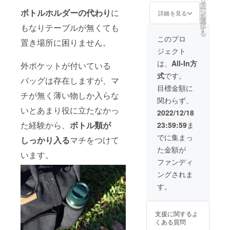
リ
2662円
タ
al
てほしいこ
了予定
様・内
造工程
ー
ボトルホルダーの代わり
に
引きの
ン
Black（
詳細を見る
※ 発送
容品は
上の都
とから、
を
￥9,438
選
チャ
はヤマ
変更に
合等に
択
もなりテーブルが無くても
中間の卸業
（全国
す
コール
ト運輸
なる可
より出
る
送料込
ブラッ
このプロ
となり
者などを全
能性も
荷時期
置き場所に困りません。
み・消
ク）の
ます。
ござい
が遅れ
て省き、海
ジェクト
費税込
中から1
※皆様の
ます。
る場合
み）に
外の生産
点 ■お
は、
All-In方
応援購
外ポケットが付いている
ご了承
があり
て承り
届け：
入によ
くださ
メーカーに
ます。
式
です。
ます。
2023年
バッグは存在しますが、マ
り量産
い。 ※
直接生産依
■カ
2月末ま
目標金額に
効率が
ご注文
チが無く薄い物しか入らな
ラー：
でに完
頼し直輸入
向上し
状況、
関わらず、
Green
了予定
た場
使用部
することで
いとあまり役に立たなかっ
（グ
※お申し
2022/12/18
合、正
材の供
「高品質低
リー
込み順
規販売
給状
た経験から、
ボトル類が
23:59:59
ま
ン）、
に2023
価格が
価格」を実
況、製
Khaki（
年1月中
でに集まっ
販売予
造工程
しっかり入る
マチをつけて
現しまし
カー
旬ごろ
定価格
上の都
た金額が
キ）、
た。
から発
います。
より下
合等に
Charco
送予定
ファンディ
がる可
より出
al
です。
能性も
荷時期
ングされま
Black（
※ 発送
ござい
が遅れ
チャ
はヤマ
す。
ます。
る場合
コール
ト運輸
※デザイ
があり
ブラッ
となり
ン・仕
ます。
ク）の
ます。
様・内
支援に関するよ
中から1
※皆様の
容品は
くある質問
点 ■お
ご支援
変更に