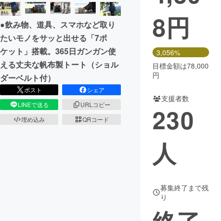
8
円
まちづくり・地域活性化
●飲み物、道具、スマホなど取り
たいモノをサッと出せる「7ポ
CAMPFIRE for Social Good
CAMPFIRE Creation
ケット」搭載。365日ガンガン使
3,056%
CAMPFIREふるさと納税
machi-ya
コミュニティ
える丈夫な帆布製トート（ショル
目標金額は78,000
円
ダーベルト付）
ポスト
シェア
支援者数
LINEで送る
URLコピー
230
埋め込み
QRコード
人
募集終了まで残
り