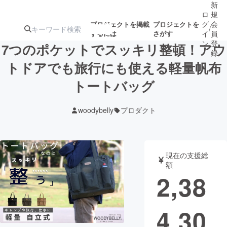
新
ロ
規
グ
会
プロジェクトを掲載
プロジェクトを
/
するには
さがす
イ
員
ン
登
7つのポケットでスッキリ整頓！アウ
録
トドアでも旅行にも使える軽量帆布
トートバッグ
人気のプロ
注目のリ
注目の新着プロ
募集終了が近いプ
もうすぐ公開
ジェクト
ターン
ジェクト
ロジェクト
されます
woodybelly
プロダクト
アート・写真
音楽
現在の支援総
テクノロジー・ガジェット
ゲーム・サ
額
2,38
映像・映画
書籍・雑誌
4,30
ビジネス・起業
チャレンジ