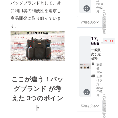
定：
バッグブランドとして、常
「環境に優
ろ、
2023
年02
18%OF
しく」
に利用者の利便性を追求し
こ
月
F・
の
動物の革や
リ
2178円
タ
商品開発に取り組んでいま
ー
化学繊維を
引きの
ン
詳細を見る
を
￥9,922
す。
選
なるべく使
択
（全国
す
わない
る
送料込
17,
み・消
「天然素材
残り11
費税込
666
の綿（コッ
円
み）に
トン）を素
一般販
て承り
売予定
ます。
材とした帆
価格
■カ
布バッグ」
24,200
ラー：
支援
円 →
を広めてい
Green
者：
17,666
（グ
19人
きたい。
円
リー
ここが違う！バッ
お届
そんな想い
（税・
ン）、
け予
送料
Khaki（
定：
を込めて
グブランド が考
込） 〈
2023
カー
日々営んで
年02
1個あた
キ）、
こ
月
えた 3つのポイン
おります。
り
Charco
の
リ
12,100
al
タ
ー
円 →
ト
Black（
ン
詳細を見る
この度は数
を
8,833円
チャ
選
択
（税・
あるプロ
コール
す
る
送料
ブラッ