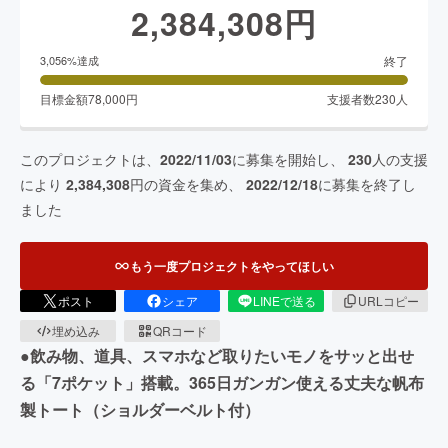
2,384,308
円
終了
3,056
%達成
目標金額
78,000
円
支援者数
230
人
このプロジェクトは、
2022/11/03
に募集を開始し、
230
人の支援
により
2,384,308
円の資金を集め、
2022/12/18
に募集を終了し
ました
もう一度プロジェクトをやってほしい
ポスト
シェア
LINEで送る
URLコピー
埋め込み
QRコード
●飲み物、道具、スマホなど取りたいモノをサッと出せ
る「7ポケット」搭載。365日ガンガン使える丈夫な帆布
製トート（ショルダーベルト付）