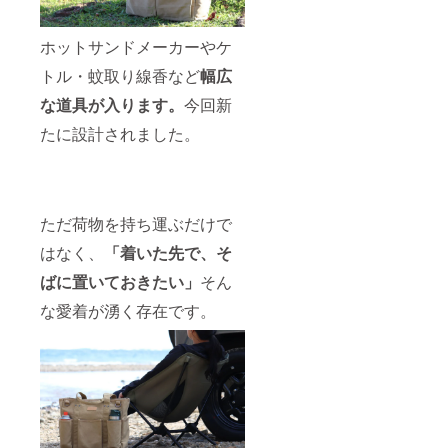
予定価
状況、
格より
使用部
下がる
材の供
ホットサンドメーカーやケ
可能性
給状
もござ
トル・蚊取り線香など
幅広
況、製
いま
造工程
な道具が入ります。
今回新
す。 ※
上の都
デザイ
合等に
たに設計されました。
ン・仕
より出
様・内
荷時期
容品は
が遅れ
変更に
る場合
なる可
があり
能性も
ます。
ただ荷物を持ち運ぶだけで
ござい
ます。
はなく、
「着いた先で、そ
ご了承
ばに置いておきたい」
そん
くださ
い。 ※
な愛着が湧く存在です。
ご注文
状況、
使用部
材の供
給状
況、製
造工程
上の都
合等に