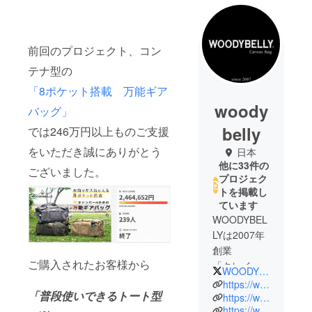
前回のプロジェクト、コン
テナ型の
「8ポケット搭載 万能ギア
woody
バッグ」
belly
では246万円以上ものご支援
をいただき誠にありがとう
日本
他に33件の
ございました。
プロジェク
トを掲載し
ています
WOODYBEL
LYは2007年
創業
ご購入されたお客様から
「キレイ目
WOODYBELLY_bag
カジュア
https://woodybelly.com/
「普段使いできるトート型
ル」をコン
https://www.instagram.com/woodybelly_shop/
https://www.facebook.com/WOODYBELLYcanvasbag
セプトに