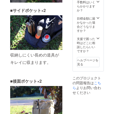
届け：
手数料はいく
により
なる可
2023年
らかかります
量産効
能性も
■サイドポケット×2
2月末ま
か？
率が向
ござい
でに完
上した
ます。
了予定
目標金額に届
場合、
ご了承
※お申し
かなかった場
正規販
くださ
込み順
合どうなりま
売価格
い。 ※
に2023
すか？
が販売
ご注文
年1月中
予定価
状況、
旬ごろ
支援で困った
格より
使用部
から発
時はどこに相
下がる
材の供
送予定
談したらいい
可能性
給状
です。
ですか？
もござ
況、製
収納しにくい長めの道具が
※ 発送
いま
造工程
はヤマ
す。 ※
上の都
ヘルプページを
キレイに収まります。
ト運輸
デザイ
合等に
見る
となり
ン・仕
より出
ます。
様・内
荷時期
※皆様の
容品は
が遅れ
このプロジェクト
ご支援
変更に
る場合
■後面ポケット×2
の問題報告は
こち
により
なる可
があり
ら
よりお問い合わ
量産効
能性も
ます。
率が向
ござい
せください
上した
ます。
場合、
ご了承
正規販
くださ
売価格
い。 ※
が販売
ご注文