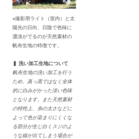
※撮影用ライト（室内）と太
陽光の日向、日陰で色味に
濃淡がでるのが天然素材の
帆布生地の特徴です。
▍ 洗い加工生地について
帆布生地の洗い加工を行う
ため、真っ黒ではなく全体
的に白みがかった淡い色味
となります。また天然素材
の特性上、糸の太さなどに
よって色が染まりにくくな
る部分が生じ白くスジのよ
うな線が出てしまう場合が