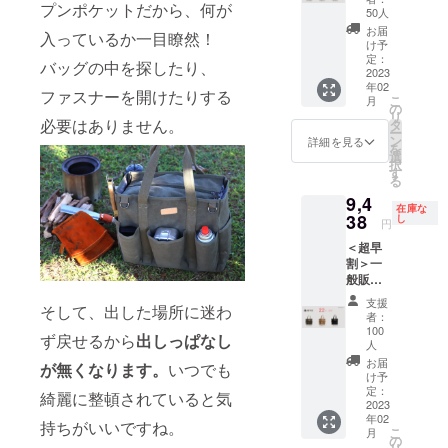
プンポケットだから、何が
￥12,10
カー
2023年
50人
正規販
ばんも服と
0（税・
キ）、
2月末ま
売価格
お届
入っているか一目瞭然！
同じように
送料
Charco
でに完
け予
が販売
込）の
al
定：
了予定
気分に合わ
予定価
バッグの中を探したり、
とこ
2023
Black（
※ 発送
格より
せて変えて
年02
ろ、
チャ
はヤマ
ファスナーを開けたりする
下がる
こ
月
26%OF
ほしいと思
コール
の
ト運輸
可能性
リ
F・
必要はありません。
ブラッ
タ
となり
もござ
い、
ー
3146円
ク）の
ン
ます。
詳細を見る
いま
を
帆布バッグ
引きの
中から3
選
※皆様の
す。 ※
択
￥8,954
点 ※ご
のデザイ
す
応援購
デザイ
る
（全国
希望の
入によ
ン・仕
ン、販売を
9,4
送料込
色を組
り量産
様・内
在庫な
始めまし
み・消
38
み合わ
し
効率が
容品は
円
費税込
せてお
向上し
た。
変更に
＜超早
み）に
選びい
た場
なる可
割＞一
て承り
ただけ
合、正
能性も
般販売
ます。
新しいかば
ます。
規販売
ござい
予定価
■カ
Charco
価格が
ます。
支援
んを持つと
そして、出した場所に迷わ
格
ラー：
al
販売予
者：
ご了承
外出が楽し
￥12,10
Green
Black（
100
定価格
くださ
ず戻せるから
出しっぱなし
0（税・
（グ
人
チャ
くなりま
より下
い。 ※
送料
リー
コール
お届
がる可
が無くなります。
いつでも
ご注文
す。
込）の
ン）、
け予
■お届
能性も
状況、
とこ
定：
低価格でも
Khaki（
け：
綺麗に整頓されていると気
ござい
使用部
2023
ろ、
カー
2023年
ます。
そんな高揚
材の供
年02
22%OF
持ちがいいですね。
キ）、
2月末ま
※デザイ
給状
こ
月
感を味わっ
F・
の
Charco
でに完
ン・仕
況、製