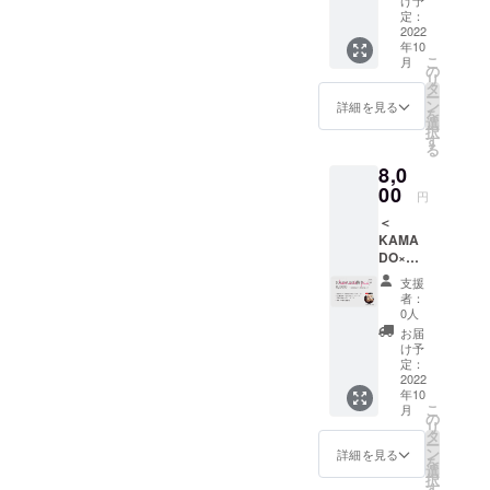
セージ
け予
載を希
ART
に定め
定：
をメー
望され
けました！（と思いま
企業・団体、みんなをつな
PROJE
2022
がない
ルにて
るお名
年10
CTのロ
場合は
お送り
す！）なので、スローガン
前をご
ぐKAMADOの役割はとても
こ
月
ゴス
本HPが
の
致しま
記入く
リ
テッ
を作りました！ 「心が動く
存在す
タ
大切だと思います。 「アー
す ・サ
ださ
ー
カーを
る限り
ン
イトへ
詳細を見る
い。 掲
を
楽しみを、すべての人へ」
トをもっと身近に感じるこ
お送り
掲載）
選
氏名を
載を希
択
致しま
②掲載
す
記載さ
望され
アート×価値主義で、この体
る
とで、あなたの暮らしが
す （サ
方法
せて頂
ない場
8,0
イズ：
（文字
きま
験を届けていきたいのだと
合は、
ちょっと豊かになる。」 こ
直径約6
00
のみ）
す。 ①
「な
円
セン
行き着きました。それは人
③掲載
の活動がどんどん広がるこ
掲載期
し」と
＜
チ・素
場所
間（特
記載を
が心からの幸せを感じるこ
KAMA
とで、多くの人に体感して
材：塩
（プロ
に定め
お願い
DO×名
ビシー
ジェク
がない
致しま
とが出来ると言われている
もらいたいです。足利市さ
物かま
ル） ・
トサイ
場合は
す。
支援
どで応
KAMA
トのサ
本HPが
者：
「主体性・楽観性・自分ら
んとの連携プレスリリース
援＞ ・
DO オリ
ンクス
0人
存在す
OUR
ジナル
しさ・他者への貢献」は、
ページ
はこちら「株式会社
る限り
お届
ART
キャッ
を作成
け予
掲載）
アートと価値主義の考えか
PROJE
KAMADOと足利市が「社会
プをお
定：
の上、
②掲載
CTのロ
2022
送りさ
掲載）
方法
ら得られると思っているか
と文化をつなぎ若手アー
年10
ゴス
せて頂
※支援
（文字
こ
月
テッ
きます
の
時、必
のみ）
ら。現在の資本主義は「役
ティストの支援プロジェク
リ
カーを
（サイ
タ
ず備考
③掲載
ー
お送り
ズ：ワ
に立つ」「儲かる」「メ
ン
欄に掲
詳細を見る
トを通じて地方創生に関与
場所
を
致しま
ンサイ
選
載を希
（プロ
択
リットがある」などの実用
す （サ
するART ARCH ASHIKAGA
ズ/後ろ
す
望され