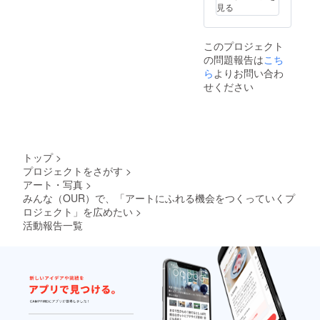
す 名物
援
てくだ
存在す
（特に
見る
かまど
（KUJI
さい ・
る限り
定めが
１箱に
作品の
お礼の
掲載）
ない場
ついて
制作
メッ
②掲載
合は本
このプロジェクト
の記載
費）・
セージ
方法
HPが存
の問題報告は
こち
（９個
ウェブ
をお送
（文字
在する
入り）
マガジ
ら
よりお問い合わ
り致し
のみ）
限り掲
原材
ン記事
ます ・
③掲載
せください
載） ②
料：砂
制作・
サイト
場所
掲載方
糖、手
読者へ
へ氏名
（プロ
法（文
亡豆、
の
を記載
ジェク
字の
小麦
KUJI/F
させて
トサイ
み） ③
粉、
UMIの
頂きま
トのサ
掲載場
卵、水
実施 ・
す ①掲
ンクス
所（プ
トップ
>
飴、
プロ
載期間
ページ
ロジェ
プロジェクトをさがす
>
コーン
ジェク
（特に
を作成
クトサ
アート・写真
>
スター
トサイ
定めが
の上、
イトの
チ、蜂
トへお
みんな（OUR）で、「アートにふれる機会をつくっていくプ
ない場
掲載）
サンク
蜜／膨
名前
合は本
ロジェクト」を広めたい
>
※支援
スペー
張剤 ア
（ロ
HPが存
時、必
ジを作
活動報告一覧
レル
ゴ）を
在する
ず備考
成の
ギー：
掲載 ①
限り掲
欄に掲
上、掲
小麦・
掲載期
載） ②
載を希
載） ※
卵 カロ
間（特
掲載方
望され
支援
リー：1
に定め
法（文
るお名
時、必
個（28
がない
字の
前をご
ず備考
ｇ）あ
場合は
み） ③
記入く
欄に掲
たり
本HPが
掲載場
ださ
載を希