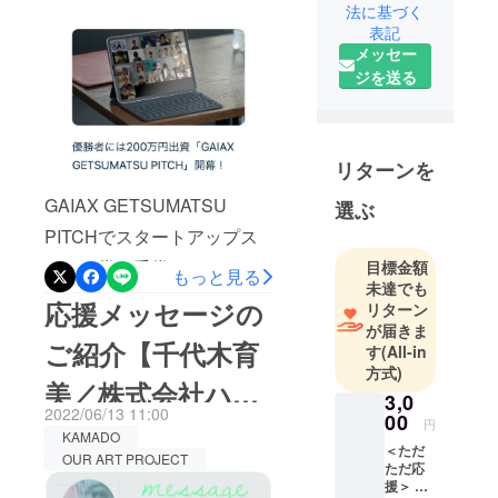
アップスタジオ賞
法に基づく
は、諸々の可視化をして拡
表記
ウェブマガ
を受賞しました！
メッセー
めていきます。本当にあり
ジンを運営
ジを送る
する
がとうございました！！！
「KAMADO
リターンについては準備出
」と、その
来次第、期日までにお送り
KAMADOの
リターンを
致します。（また発送の際
サービス
GAIAX GETSUMATSU
選ぶ
「KUJI/FUMI
にはリターン別にご案内さ
PITCHでスタートアップス
」を活用
せていただきます）今度と
し、「アー
タジオ賞を受賞しました！
目標金額
もっと見る
も、KAMADOを宜しくお願
ト・文化に
未達でも
（写真の優勝者という意
応援メッセージの
い致します。KAMADO 柿内
リターン
ふれる機会
味） これから展開したい事
が届きま
をみんなで
奈緒美
ご紹介【千代木育
す
(All-in
業の可能性を認めて頂けた
創造する
方式)
OUR ART
美／株式会社ハ
様に思え、とてもとても嬉
3,0
PROJECT」
2022/06/13 11:00
00
しいです。
ル】
円
を運用する
KAMADO
＜ただ
https://www.gaiax.co.jp/blog/
プラット
OUR ART PROJECT
ただ応
フォームで
startup-studio/ ファイナンス
援＞ ・