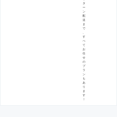
タ
ー
ン
配
送
ま
で
、
す
べ
て
お
任
せ
の
プ
ラ
ン
も
あ
り
ま
す
！