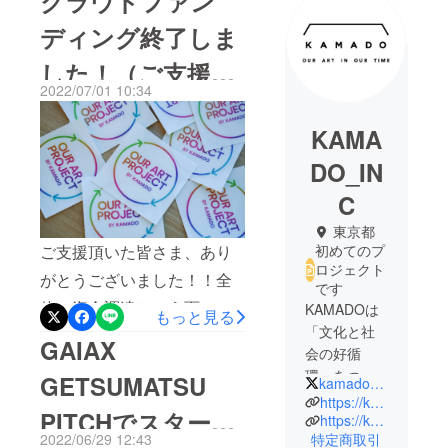
クラウドファン
ディング終了しま
した！（ご支援頂
2022/07/01 10:34
いた皆さま、あり
KAMA
がとうございまし
DO_IN
た）
C
東京都
ご支援頂いた皆さま、あり
初めてのプ
ロジェクト
がとうございました！！全
です
体の資金調達という面では
KAMADOは
もっと見る
「文化と社
プレゼンイベントで出資の
GAIAX
会の好循
賞を頂け、前に進める事が
環」をつく
GETSUMATSU
kamado_jp
出来そうです。頂いた想い
る事業を
https://kamado-japan.com/
PITCHでスタート
を大切にKAMADOをさらに
行ってま
https://kamado-inc.com/ourartproject/
2022/06/29 12:43
特定商取引
す。
成長させていきますまず