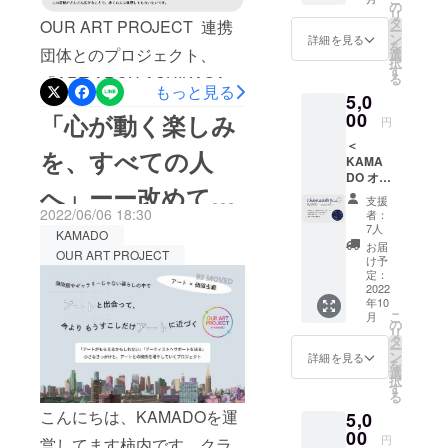
郵送に
③掲載
の
す。 アートの可能性は無限
る為にシステム開発やサイ
リ
て、お
場所
タ
OUR ART PROJECT 連携
ー
送り致
（プロ
ン
です。 その可能性を信
詳細を見る
ト制作、動画制作などの補
を
します
団体とのプロジェクト、
ジェク
選
択
じ、 パワフルに突き進む柿
（サイ
トサイ
助金を申請してるのです
す
る
「ART ARCH ASHIKAGA」
ズ：直
トのサ
もっと見る
内さんは、 次々とその可能
が、補助金なので採択され
5,0
径約6セ
ンクス
でお世話になっている足利
ンチ・
00
「心が動く楽しみ
ページ
円
性を社会と紐付けて、 拡張
ても全て終わってからでな
素材：
を作成
市 柏瀬さんから応援メッ
＜
塩ビ
の上、
させていきます。 私たち企
を、すべての人
いと受け取れないものに
KAMA
シー
セージをいただきました。
掲載）
DO オリ
業側もそのパワーに共鳴
ル） ・
※支援
なっており入金は1年半以降
へ」ーー改めて、
アートと街の交差（クロ
ジナル
お礼の
時、必
支援
し、 新しい未来のために動
手ぬぐ
先です。なので銀行や公庫
テキス
ず備考
2022/06/06 18:30
者：
ス）が、新しいワクワク
KAMADOの想い
いで応
トメッ
欄に掲
7人
く。 その共鳴の連続
KAMADO
から融資を受ける事が前提
援＞ ・
セージ
載を希
お届
へ アートとの触れ合いが、
OUR ART PROJECT
OUR
をメー
をお話させてくだ
望され
け予
が、 KAMADOのビジョンで
になってます。 ですが、
ART
ルに
定：
もっと気軽で、もっと自由
るお名
PROJE
2022
もある 百花繚乱の世界につ
て、お
前をご
KAMADOのプロジェクトの
さい。
年10
で、生活に彩りを与えるも
CTのロ
送り致
記入く
こ
月
ながると、信じています。
ゴス
様に前例がないものについ
します
の
ださ
リ
のであってほしいと想い
テッ
・サイ
タ
い。 掲
ー
ては銀行や公庫など実績を
カーを
トへ氏
ン
載を希
詳細を見る
「あしかがアートクロス」
を
お送り
名を記
選
望され
見る金融からの融資はなか
択
致しま
載させ
す
というアートイベントを毎
ない場
る
す （サ
て頂き
合は、
なか厳しい状態です、、。
こんにちは、KAMADOを運
5,0
年開催しています。 東京か
イズ：
ます。
「な
直径約6
そうなると売上を出しつつ
00
①掲載
し」と
円
営してます柿内です。クラ
ら北へ80kmの地方都市で活