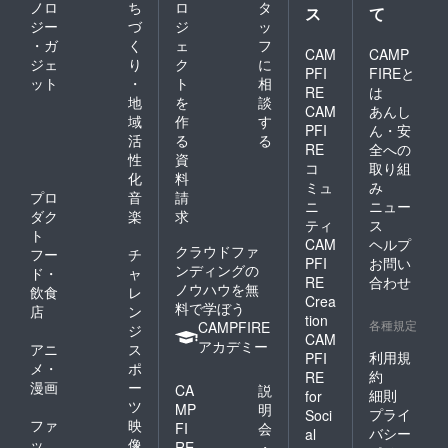
せて頂
ださ
お願い
ノロ
ち
ロ
タ
ス
て
きます
い。 ロ
致しま
ジー
づ
ジ
ッ
①掲載
ゴデー
す。
・ガ
く
ェ
フ
期間
タはプ
CAM
CAMP
ジェ
り
ク
に
（特に
ロジェ
PFI
FIREと
ット
・
ト
相
定めが
クトに
RE
は
ない場
ついて
地
を
談
CAM
あんし
合は本
のやり
域
作
す
PFI
ん・安
HPが存
取りの
活
る
る
在する
際、
RE
全への
性
資
限り掲
メール
コ
取り組
化
料
載） ②
でお送
ミュ
み
掲載方
り頂き
プロ
音
請
ニ
ニュー
法（文
ます。
ダク
楽
求
ティ
ス
字の
掲載を
ト
CAM
ヘルプ
み） ③
希望さ
クラウドファ
フー
チ
掲載場
れない
PFI
お問い
ンディングの
ド・
ャ
所（プ
場合
RE
合わせ
ノウハウを無
飲食
レ
ロジェ
は、
Crea
料で学ぼう
クトサ
「な
店
ン
tion
イトの
し」と
各種規定
CAMPFIRE
ジ
CAM
サンク
記載を
アカデミー
アニ
ス
スペー
お願い
利用規
PFI
メ・
ポ
ジを作
致しま
約
RE
漫画
ー
成の
す。
CA
説
細則
for
上、掲
ツ
MP
明
プライ
Soci
載） ※
ファ
映
FI
会
バシー
al
支援
ッ
像
RE
・