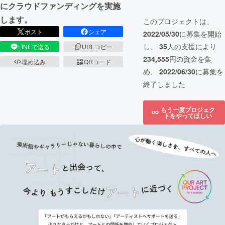
にクラウドファンディングを実施
します。
このプロジェクトは、
ポスト
シェア
2022/05/30
に募集を開始
し、
35
人の支援により
LINEで送る
URLコピー
234,555
円の資金を集
埋め込み
QRコード
め、
2022/06/30
に募集を
終了しました
もう一度プロジェク
トをやってほしい