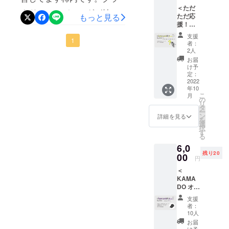
セン
期間
記載を
進んでいくしかないのです
＜ただ
チ・素
（特に
お願い
ウドファンディングが始
動する私たちにとって、美
もっと見る
ただ応
材：塩
定めが
致しま
が、部分的に少しでも早く
援！＞
ビシー
まってからも、何か伝え足
ない場
術館ギャラリーだけじゃな
す。
5,000
ル） ・
合は本
進行して、企業、アーティ
支援
りてない感じがあり毎日頭
1
円〜
い暮らしの中で、アートと
KAMA
HPが存
者：
（上乗
DO オリ
スト、読者の皆さんにもっ
在する
2人
の整理をしてまし
出会い、今よりすこしだけ
せのご
ジナル
限り掲
お届
と快適なサービスを提供し
支援が
手ぬぐ
載） ②
け予
た、、、。「なぜ、アート
アートに近づいてふれあっ
可能で
いをお
定：
掲載方
ていきたい、、、と思って
す） ・
2022
送りさ
なの？」はハッキリ伝えれ
法（文
てみる、心が動く楽しさを
年10
お礼の
せて頂
字の
のクラウドファンディング
こ
月
るのですが、「なぜ、寄付
イラス
提供する「OUR ART
きます
の
み） ③
リ
トメッ
（サイ
になります。もうちょっと
タ
掲載場
なの？」「なぜ、投げ銭な
ー
PROJECT」との出会いは、
セージ
ズ：約
ン
所（プ
詳細を見る
を
先にKAMADOが進める様、
をメー
W35×H
選
ロジェ
の？」に対して一つ一つは
心にズキュンと刺さりまし
択
ルに
90・素
す
クトサ
心がけを頂けると嬉しいで
る
て、お
材：綿
説明できるけど、なんで
イトの
た。 そこで、足利市では
6,0
送り致
100%・
サンク
す。
残り20
アートにくっつけるの？が
しま
00
KAMADOとタッグを組み、
カ
スペー
円
す。 ・
ラー：
ジを作
自分の中ではずっと繋がっ
企業版ふるさと納税を活用
＜
サイト
濃いめ
成の
KAMA
へ氏名
のネイ
上、掲
てる軸に部分だったのです
したART ARCH
DO オリ
を記載
ビー）
載） ※
ジナル
させて
・お礼
が言語化するのにとても
支援
ASHIKAGAがスタートしま
支援
キャッ
頂きま
のテキ
時、必
者：
プで応
迷ってずっと探してまし
す。 ①
した。 アーティスト、アー
スト
10人
ず備考
援＞ ・
掲載期
メッ
欄に掲
お届
た。そして、ようやく見つ
ティストを応援したい人・
OUR
間（特