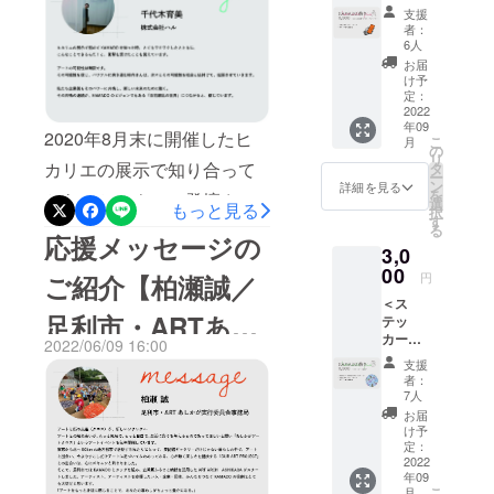
お礼の
す。
支援
に繋がるピッチに週１で出
テキス
者：
トメッ
6人
るのに注力し過ぎてクラ
セージ
お届
をメー
ファンのお知らせが全然で
け予
ルにて
定：
きてなかったのですが、明
お送り
2022
年09
致しま
2020年8月末に開催したヒ
日で終了となりま
こ
月
す ・サ
の
リ
イトへ
カリエの展示で知り合って
タ
す、、、。涙 「きっとこれ
ー
氏名を
ン
詳細を見る
を
から、セミナーに登壇させ
記載さ
から面白いサービスになる
選
もっと見る
択
せて頂
す
て頂いたりとお世話になっ
る
のであろう！」という期待
きま
応援メッセージの
3,0
す。 ①
ている株式会社ハルの千代
に乗って頂ける方に応援や
掲載期
00
ご紹介【柏瀬誠／
円
間（特
木さんから応援コメントを
シェアを頂けると嬉しいで
＜ス
に定め
足利市・ARTあし
いただきました。ヒカリエ
テッ
がない
す！！ https://camp-
カーで
場合は
2022/06/09 16:00
の展示で初めてKAMADOを
fire.jp/projects/view/586533#
応援＞
かが実行委員会事
本HPが
支援
・OUR
存在す
者：
知った時、 とてもワクワク
menu
ART
る限り
7人
務局】
PROJE
掲載）
したとともに、 こんなこと
お届
ーーーーーーーーーーーー
CTのロ
②掲載
け予
できるんだ！と、 衝撃を受
ゴス
方法
定：
ーーーーーーーーーーーー
テッ
2022
（文字
けたことを覚えていま
年09
ーー これから事業を拡大す
カーを
のみ）
こ
月