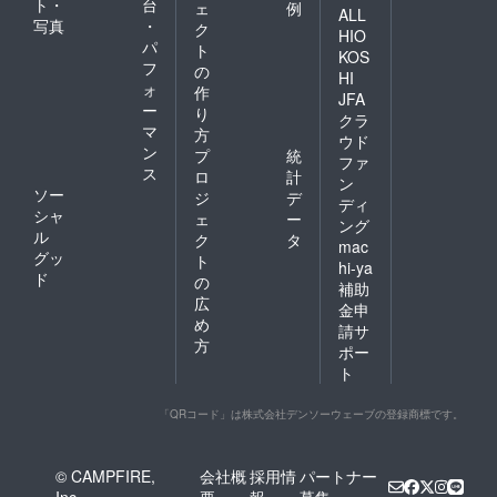
ト・
台
ェ
例
ALL
写真
・
ク
HIO
パ
ト
KOS
フ
の
HI
ォ
作
JFA
ー
り
クラ
マ
方
ウド
ン
プ
統
ファ
ス
ロ
計
ン
ソー
ジ
デ
ディ
シャ
ェ
ー
ング
ル
ク
タ
mac
グッ
ト
hi-ya
ド
の
補助
広
金申
め
請サ
方
ポー
ト
「QRコード」は株式会社デンソーウェーブの登録商標です。
© CAMPFIRE,
会社概
採用情
パートナー
Inc.
要
報
募集