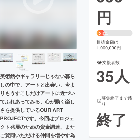
円
まちづくり・地域活性化
CAMPFIRE for Social Good
CAMPFIRE Creation
23%
CAMPFIREふるさと納税
machi-ya
コミュニティ
目標金額は
1,000,000円
支援者数
35
人
美術館やギャラリーじゃない暮ら
しの中で、アートと出会い、今よ
りもうすこしだけアートに近づい
募集終了まで残
てふれあってみる、心が動く楽し
り
さを提供しているOUR ART
終了
PROJECTです。今回はプロジェ
クト発展のための資金調達、また
ご賛同いただける仲間を増やす為