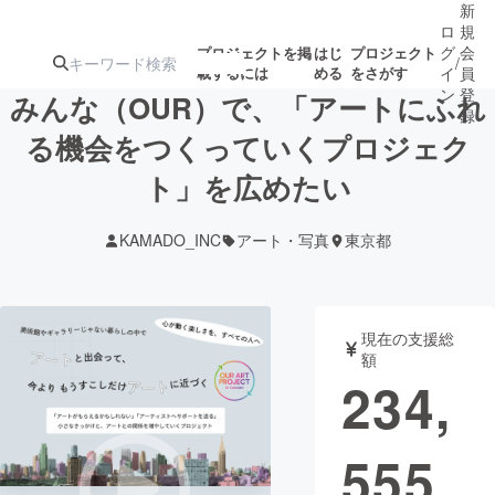
新
ロ
規
グ
会
プロジェクトを掲
はじ
プロジェクト
/
載するには
める
をさがす
イ
員
ン
登
みんな（OUR）で、「アートにふれ
録
る機会をつくっていくプロジェク
ト」を広めたい
人気のプロ
注目のリ
注目の新着プロ
募集終了が近いプ
もうすぐ公開
ジェクト
ターン
ジェクト
ロジェクト
されます
KAMADO_INC
アート・写真
東京都
アート・写真
音楽
現在の支援総
テクノロジー・ガジェット
ゲーム・サ
額
234,
映像・映画
書籍・雑誌
555
ビジネス・起業
チャレンジ