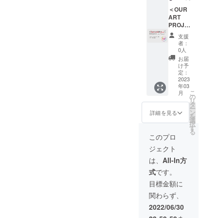
材：塩
100%・
糖、手
乳、食
掲載方
ビシー
＜OUR
カ
亡豆、
用油脂
法（文
ル） ・
ART
ラー：
小麦
／加工
字の
KAMA
PROJE
ブラッ
粉、
デンプ
み） ③
DO オリ
CT クラ
ク） ・
卵、水
ン、香
掲載場
支援
ジナル
ウド
KAMA
飴、
料、乳
者：
所（プ
手ぬぐ
ファン
DO×名
コーン
0人
化剤、
ロジェ
いをお
ディン
物かま
スター
酸化防
お届
クトサ
送りさ
グ枠＞
どを今
チ、蜂
け予
止剤
イトの
せて頂
・OUR
回だけ
定：
蜜／膨
（V.
サンク
きます
ART
2023
ののし
張剤 ア
Ｅ）、
スペー
年03
（サイ
PROJE
を付け
レル
膨張剤
ジを作
こ
月
ズ：約
CTの
て、お
の
ギー：
アレル
成の
リ
W35×H
パート
送りさ
タ
小麦・
ギー：
上、掲
ー
90・素
ナーと
せて頂
ン
卵 カロ
詳細を見る
小麦・
載） ※
を
材：綿
して参
きます
選
リー：1
卵・乳
支援
択
100%・
画（法
名物か
す
個（28
成分・
時、必
る
カ
人・個
まど
ｇ）あ
このプロ
大豆 カ
ず備考
ラー：
人可）
（９個
たり
ロ
欄に掲
ジェクト
濃いめ
※こちら
入り）
84.3
リー：1
載を希
のネイ
は
原材
kcal 賞
は、
All-In方
個
望され
ビー）
KAMA
料：砂
味期
（35g）
るお名
式
です。
・
DOへ直
糖、手
限：製
あた
前をご
KAMA
接依頼
亡豆、
造日よ
目標金額に
り 112
記入く
DOオリ
いただ
小麦
り40日
kcal 賞
ださ
関わらず、
ジナル
くパ
粉、
保存方
味期
い。 掲
キャッ
ターン
卵、水
法：直
2022/06/30
限：製
載を希
プをお
となり
飴、
射日
造日よ
望され