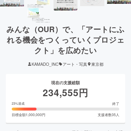
みんな（OUR）で、「アートにふ
れる機会をつくっていくプロジェ
クト」を広めたい
KAMADO_INC
アート・写真
東京都
現在の支援総額
234,555
円
終了
23
%達成
目標金額
1,000,000
円
支援者数
35
人