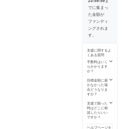
23:59:59
ま
送りさ
ます。
コーン
光・高
り30日
ない場
せて頂
ご支援
スター
温多湿
でに集まっ
保存方
合は、
きます
頂くと
チ、蜂
を避
法：直
「な
た金額が
（サイ
「ウェ
蜜／膨
け、冷
射日
し」と
ズ：ワ
ブマガ
張剤 ア
暗所で
ファンディ
光・高
記載を
ンサイ
ジン
レル
保管し
温多湿
お願い
ングされま
ズ/後ろ
KAMA
ギー：
てくだ
を避
致しま
の紐で
DOへの
小麦・
さい。
す。
け、冷
す。
調整可
ロゴ掲
卵 カロ
・お礼
暗所で
能・素
載・
リー：1
のメッ
保管し
材：綿
KUJI作
個（28
セージ
てくだ
支援に関するよ
100%・
品の期
ｇ）あ
をメー
さい。
くある質問
カ
間限定
たり
ルに
・お礼
ラー：
のレン
84.3
手数料はいく
て、お
のメッ
ブラッ
タル」
kcal 賞
らかかります
送り致
セージ
ク） ・
が可能
味期
か？
します
をメー
KAMA
になり
限：製
・サイ
ルに
DO×名
ます。
造日よ
目標金額に届
トへ氏
て、お
物かま
以下の
り40日
かなかった場
名を記
送り致
ど（２
内容を
保存方
合どうなりま
載させ
します
個）を
KAMA
法：直
すか？
て頂き
・サイ
今回だ
DOが実
射日
ます ①
トへ氏
けのの
施致し
光・高
支援で困った
掲載期
名を記
しを付
ます↓
温多湿
時はどこに相
間（特
載させ
けて、
アー
を避
談したらいい
に定め
て頂き
お送り
ティス
け、冷
ですか？
がない
ます。
させて
トを選
暗所で
場合は
①掲載
頂きま
定・支
保管し
本HPが
期間
ヘルプページを