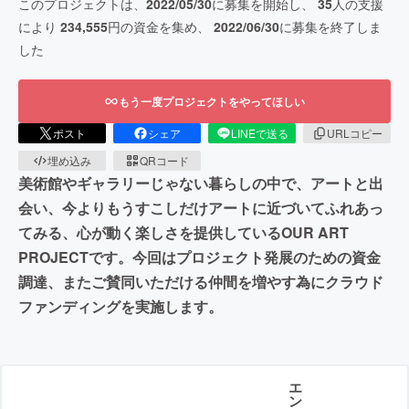
このプロジェクトは、
2022/05/30
に募集を開始し、
35
人の支援
により
234,555
円の資金を集め、
2022/06/30
に募集を終了しま
した
もう一度プロジェクトをやってほしい
ポスト
シェア
LINEで送る
URLコピー
埋め込み
QRコード
美術館やギャラリーじゃない暮らしの中で、アートと出
会い、今よりもうすこしだけアートに近づいてふれあっ
てみる、心が動く楽しさを提供しているOUR ART
PROJECTです。今回はプロジェクト発展のための資金
調達、またご賛同いただける仲間を増やす為にクラウド
ファンディングを実施します。
エ
ン