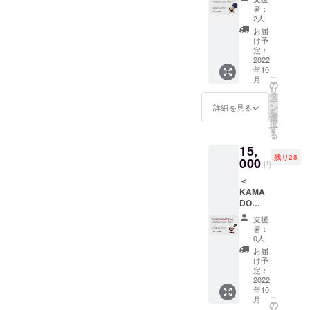
す。
物かま
ル） ・
卵、水
合は本
者：
造力は育ちません...。アート
どで応
KAMA
飴、
2人
HPが存
援＞ ・
DO×名
コーン
在する
お届
にふれることは「想像力と
OUR
物かま
スター
け予
限り掲
ART
ど
定：
チ、蜂
載） ②
アイデンティティ」を育て
PROJE
2022
（チー
蜜／膨
掲載方
年10
CTのロ
ズ）を
ることができます。また価
張剤 ア
法（文
こ
月
ゴス
今回だ
の
レル
字の
リ
値主義は格差社会や環境問
テッ
けのの
タ
ギー：
み） ③
ー
カーを
しを付
ン
小麦・
詳細を見る
掲載場
題の起きている行き過ぎた
を
お送り
けて、
選
卵 カロ
所（プ
択
致しま
お送り
す
リー：1
ロジェ
資本主義のバランスを取
る
す （サ
させて
個（28
クトサ
15,
イズ：
頂きま
り、ウェルビーイングな生
ｇ）あ
イトの
残り25
直径約6
000
す。 か
たり
サンク
円
き方を求めるのに必要な精
セン
まど
84.3
スペー
＜
チ・素
ちゃん
kcal 賞
ジを作
神性です。他者への感謝・
KAMA
材：塩
みるく
味期
成の
DO
ビシー
チーズ
限：製
上、掲
貢献に関わることは短絡的
キャッ
ル） ・
まん
造日よ
載） ※
支援
プ×名物
KAMA
（５個
でない幸せを得られること
り40日
者：
支援
かまど
DO オリ
入り）
0人
保存方
時、必
で応援
が科学的に実証されてるん
ジナル
原材
法：直
お届
ず備考
＞ ・
手ぬぐ
料：ミ
け予
射日
欄に掲
です。これからの社会は、
OUR
いをお
定：
ルク餡
光・高
載を希
ART
2022
送り致
（いん
温多湿
望され
お金が想いや感謝を届ける
年10
PROJE
します
げん
を避
るお名
こ
月
CTのロ
（サイ
の
豆、砂
ツールになっていってほし
け、冷
前をご