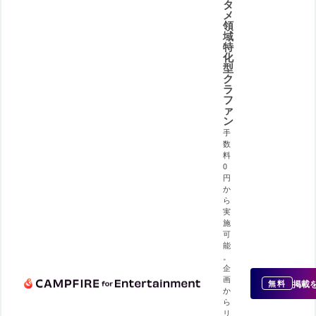
タ
メ
領
域
特
化
型
ク
ラ
フ
ァ
ン
手
数
料
0
円
か
ら
実
施
可
能
。
企
画
掲載
無料
か
ら
リ