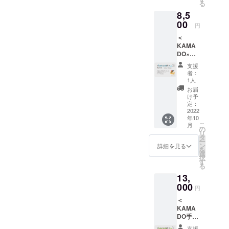
ジェク
る
イズ：
の紐で
るお名
トサイ
性、有益性を中心にした経
ーOUR ART PROJECTー」
8,5
直径約6
調整可
前をご
トのサ
セン
00
能・素
記入く
ンクス
済ですが、価値主義は「応
円
を連携開始」
チ・素
材：綿
ださ
ページ
＜
材：塩
100%・
援する」「感謝する」など
い。 掲
を作成
KAMA
ビシー
カ
載を希
の上、
DO×名
の内面的価値、世の中全体
ル） ・
ラー：
望され
掲載）
物かま
KAMA
ブラッ
ない場
※支援
支援
にとっていいことをする社
ど
DO×名
ク） ・
合は、
者：
時、必
（チー
物かま
お礼の
1人
「な
ず備考
会的価値に焦点を当てた動
ズ）で
どの今
メッ
し」と
お届
欄に掲
応援＞
回だけ
セージ
け予
きになります。資本主義で
記載を
載を希
・OUR
ののし
定：
をメー
お願い
望され
ART
2022
の経済や物事は「外側の理
を付け
ルに
致しま
るお名
年10
PROJE
て、お
て、お
す。
前をご
こ
月
由」で動いてます。数字や
CTのロ
送りさ
の
送り致
記入く
リ
ゴス
せて頂
タ
します
ださ
他人の意見に左右され、自
ー
テッ
きま
ン
・サイ
詳細を見る
い。 掲
を
カーを
す。 名
選
トへ氏
分の軸が分からなくなった
載を希
択
お送り
物かま
す
名を記
望され
る
致しま
り、同調圧力によって他人
ど（９
載させ
ない場
13,
す （サ
個入
て頂き
合は、
への寛容がない偏った社会
イズ：
000
り） 原
ます。
円
「な
直径約6
材料：
①掲載
し」と
になってます。寛容さのな
＜
セン
砂糖、
期間
記載を
KAMA
チ・素
手亡
（特に
い社会では新しい挑戦や表
お願い
DO手ぬ
材：塩
豆、小
定めが
致しま
ぐい×名
ビシー
現は否定され、想像力・創
麦粉、
ない場
支援