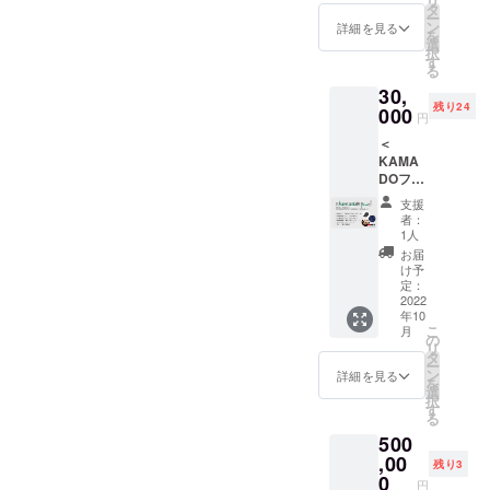
リ
ゴス
ズ：約
タ
糖、加
暗所で
記入く
ー
テッ
いと願ってます。ーーー
W35×H
ン
糖練
詳細を見る
保管し
ださ
を
カーを
90・素
選
乳、還
てくだ
い。 掲
択
「アート×価値主義」アート
お送り
材：綿
す
元水
さい。
載を希
る
致しま
100%・
飴、
・お礼
望され
にふれることと、自分の内
30,
す （サ
カ
マーガ
のメッ
ない場
残り24
イズ：
000
ラー：
リン
面にある想いから「心が動
セージ
円
合は、
直径約6
濃いめ
（大豆
をメー
「な
＜
セン
く楽しさ」を、誰でも気軽
のネイ
を含
ルに
し」と
KAMA
チ・素
ビー）
む）、
て、お
記載を
に体験してもらえるプラッ
DOフル
材：塩
・
クリー
送り致
お願い
セット
ビシー
KAMA
ムパウ
します
支援
致しま
トフォームを作りたいこと
で応援
ル） ・
DO×名
ダー、
者：
・サイ
す。
＞ ・
KAMA
物かま
1人
寒天）
が私の根っこにある想いで
トへ氏
OUR
DO オリ
どを今
(国内製
お届
名を記
ART
ジナル
す。仕切り直して、引き続
回だけ
け予
造）、
載させ
PROJE
キャッ
定：
ののし
小麦
て頂き
き頑張ります！応援、よろ
CTのロ
2022
プをお
を付け
粉、砂
ます。
年10
ゴス
送り致
て、お
糖、
①掲載
しくお願い致します！！
こ
月
テッ
します
の
送りさ
卵、ク
期間
リ
カーを
（サイ
タ
せて頂
リーム
（特に
ー
お送り
ズ：ワ
ン
きます
詳細を見る
チー
定めが
を
致しま
ンサイ
選
名物か
ズ、希
ない場
択
す （サ
ズ/後ろ
す
まど
少糖含
合は本
る
イズ：
の紐で
（９個
有シ
HPが存
500
直径約6
調整可
入り）
ロッ
在する
セン
,00
能・素
原材
プ、脱
残り3
限り掲
チ・素
材：綿
0
料：砂
脂粉
載） ②
円