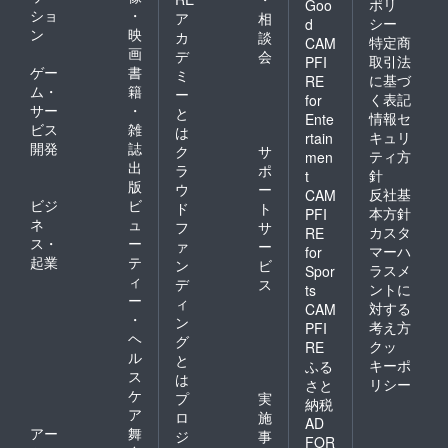
ポリ
時、必
Goo
ショ
・
ア
相
ず備考
シー
d
ン
映
欄に掲
カ
談
特定商
CAM
載を希
画
デ
会
取引法
PFI
望され
ゲー
書
ミ
に基づ
RE
るお名
ム・
籍
ー
く表記
for
前をご
サー
・
と
記入く
情報セ
Ente
ビス
雑
は
ださ
キュリ
rtain
開発
誌
い。 掲
ク
サ
ティ方
men
載を希
出
ラ
ポ
針
t
望され
版
ウ
ー
反社基
CAM
ない場
ビジ
ビ
ド
ト
合は、
本方針
PFI
ネ
ュ
フ
サ
「な
カスタ
RE
ス・
ー
し」と
ァ
ー
マーハ
for
記載を
起業
テ
ン
ビ
ラスメ
Spor
お願い
ィ
デ
ス
ントに
ts
致しま
ー
ィ
対する
す。
CAM
・
ン
考え方
PFI
ヘ
グ
クッ
RE
ル
と
キーポ
ふる
ス
は
リシー
さと
ケ
プ
実
納税
ア
ロ
施
AD
アー
舞
ジ
事
FOR