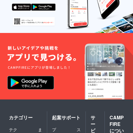
84.3
存在す
所（プ
い。 掲
望され
kcal 賞
る限り
ロジェ
載を希
るお名
味期
掲載）
クトサ
望され
前をご
限：製
②掲載
イトの
ない場
記入く
造日よ
方法
サンク
合は、
ださ
り40日
（ロ
スペー
「な
い。 掲
保存方
ゴ・文
ジを作
し」と
載を希
法：直
字） ③
成の
記載を
望され
射日
掲載場
上、掲
お願い
ない場
光・高
所（プ
載） ※
致しま
合は、
温多湿
ロジェ
支援
す。
「な
を避
クトサ
時、必
し」と
け、冷
イトの
ず備考
記載を
暗所で
サンク
欄に掲
お願い
保管し
スペー
載を希
致しま
てくだ
ジを作
望され
す。
さい ・
成の
るお名
お礼の
上、掲
前をご
メッ
載） ※
記入く
セージ
支援
ださ
をメー
時、必
い。 掲
ルにて
ず備考
載を希
お送り
欄に掲
望され
致しま
載を希
ない場
す ・サ
望され
合は、
カテゴリー
起案サポート
サ
CAMP
イトへ
るお名
「な
ー
FIRE
氏名を
前をご
し」と
テク
ま
プ
ス
記載さ
記入く
ビ
につい
記載を