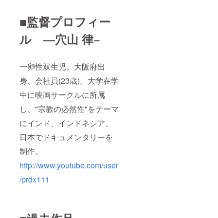
■監督プロフィー
ル —穴山 律−
一卵性双生児。大阪府出
身、会社員(23歳)。大学在学
中に映画サークルに所属
し、"宗教の必然性"をテーマ
にインド、インドネシア、
日本でドキュメンタリーを
制作。
http://www.youtube.com/user
/prdx111