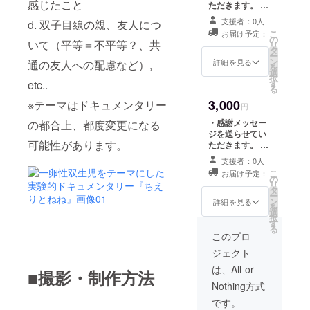
感じたこと
ただきます。 ・
い方にはメッ
質問テーマの投
セージにてご連
支援者：0人
d. 双子目線の親、友人につ
票 <facebookの
絡させていただ
こ
お届け予定：
非公開グループ
の
きます。 ・エン
いて（平等＝不平等？、共
リ
へ招待> 撮影動
タ
ドロールにクレ
ー
画、写真、日記
ン
ジットさせてい
詳細を見る
通の友人への配慮など）,
を
等を都度限定公
選
ただきます。
択
開し、それを元
etc..
す
る
にパトロンの方
3,000
※テーマはドキュメンタリー
に双子へ質問し
円
たい内容を募
・感謝メッセー
の都合上、都度変更になる
集！ ※facebook
ジを送らせてい
アカウントが無
可能性があります。
ただきます。 ・
い方にはメッ
質問テーマの投
セージにてご連
支援者：0人
票 <facebookの
絡させていただ
こ
お届け予定：
非公開グループ
の
きます。 ・エン
リ
へ招待> 撮影動
タ
ドロールにクレ
ー
画、写真、日記
ン
詳細を見る
ジットさせてい
を
等を都度限定公
選
ただきます。 ・
択
開し、それを元
す
完成DVDを送付
る
にパトロンの方
このプロ
させていただき
に双子へ質問し
ます。
ジェクト
たい内容を募
集！ ※facebook
は、All-or-
■撮影・制作方法
アカウントが無
Nothing方式
い方にはメッ
セージにてご連
です。