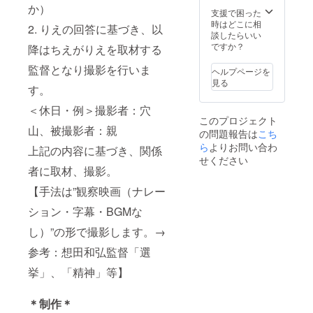
か）
支援で困った
時はどこに相
2. りえの回答に基づき、以
談したらいい
ですか？
降はちえがりえを取材する
監督となり撮影を行いま
ヘルプページを
見る
す。
＜休日・例＞撮影者：穴
このプロジェクト
山、被撮影者：親
の問題報告は
こち
ら
よりお問い合わ
上記の内容に基づき、関係
せください
者に取材、撮影。
【手法は”観察映画（ナレー
ション・字幕・BGMな
し）”の形で撮影します。→
参考：想田和弘監督「選
挙」、「精神」等】
＊制作＊