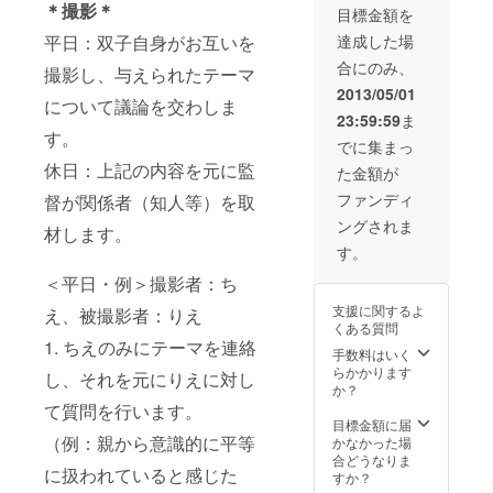
絡させていただ
＊撮影＊
目標金額を
きます。 ・エン
ドロールにクレ
平日：双子自身がお互いを
達成した場
ジットさせてい
合にのみ、
撮影し、与えられたテーマ
ただきます。 ・
完成DVDを送付
2013/05/01
について議論を交わしま
させていただき
23:59:59
ま
ます。 ・完成上
す。
映会 兼 双子
でに集まっ
座談会へ招待
休日：上記の内容を元に監
た金額が
（8月下旬＠京
都） 本作品の上
ファンディ
督が関係者（知人等）を取
映会へご招待さ
ングされま
せていただきま
材します。
す。また、同時
す。
に双子をテーマ
＜平日・例＞撮影者：ち
にした座談会も
開催させていた
支援に関するよ
え、被撮影者：りえ
だきます。
くある質問
1. ちえのみにテーマを連絡
手数料はいく
らかかります
し、それを元にりえに対し
か？
て質問を行います。
目標金額に届
（例：親から意識的に平等
かなかった場
合どうなりま
に扱われていると感じた
すか？