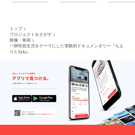
からfacebookを活用す
加えた作品を制作した
ることに決定致しまし
かったため。 ③双子
た。 したがって本プ
に対する主観的＆客観
ロジェクトが目標金額
的な意見を比べてみた
トップ
>
（100,000円)を達成し
かったため。 また、
プロジェクトをさがす
>
ようがしまいがあまり
映像・映画
>
過去に宗教をテーマに
一卵性双生児をテーマにした実験的ドキュメンタリー『ちえ
意味はありません。プ
ドキュメンタリーを制
りとねね』
ロジェクト概要(■最後
作した経験から下記
に)に示した通り、本
(A)、(B)を感じたこと
プロジェクトがサクセ
も理由の一つです。当
スしなかった場合でも
時、私自身は無宗教で
支援を表明してくだ
あり特別な宗教的な知
さった方と共同制作を
識があったわけでもな
予定しているためで
く、また初対面の人間
す。また、全てのパト
の本質を抽出させ映像
ロンの方が共同制作に
に捉える技術もありま
携わりたいと考えてい
せんでした。この時、
るわけではない点は承
(A)自身が経験したこ