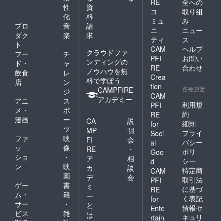
RE
全への
クエスチョン機能を活
性
資
品の制作を決めた一つ
コ
取り組
用し多数決で決定致し
化
料
ミュ
み
の理由です。 以上、
プロ
音
請
ます。
ニ
ニュー
長々と自分語りをして
ダク
楽
求
ティ
ス
ト
しまいましたが本作品
CAM
ヘルプ
クラウドファ
&lt;参照：Honda
フー
チ
は2月24日から撮影を
PFI
お問い
ンディングの
ド・
ャ
本田技研工業(株)
RE
合わせ
開始しています。下の
ノウハウを無
飲食
レ
Crea
https://www.facebook.
料で学ぼう
店
ン
動画はりえが撮影した
tion
各種規定
CAMPFIRE
com/HondaJP &gt; 基
ジ
試験的な動画(映って
CAM
アカデミー
アニ
ス
本的には質問内容を決
利用規
PFI
いるのはちえ)になり
メ・
ポ
約
RE
定する場にする予定で
漫画
ー
ますのでご参考にご覧
CA
説
細則
for
すが、将来的には作品
ツ
MP
明
いただければと思いま
プライ
Soci
ファ
映
の方向性もパトロンの
FI
会
バシー
al
す。 このように毎回
ッ
像
RE
・
ポリ
方と決定したいと考え
Goo
テーマを片方にのみ連
ショ
・
ア
相
シー
d
ています。つまり現時
ン
映
カ
談
絡し二人で撮影し合う
特定商
CAM
画
点ではちえ、りえとい
デ
会
取引法
PFI
形をとります。パトロ
ゲー
書
ミ
う双子をテーマにド
に基づ
RE
ンの方と定期的にテー
ム・
籍
ー
く表記
for
キュメンタリーを制作
サー
・
と
マに対する回答を確認
情報セ
Ente
ビス
雑
していますが、それ以
は
キュリ
rtain
し次のテーマを決定し