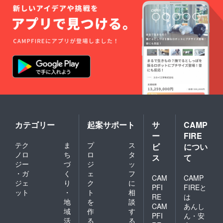
知しているため、支援
とが無いものを取材す
期限が終了次第パトロ
ること、(B)初対面の
ンの方には確認のご連
人間の本心を引き出す
絡をさせていただきま
ことの難しさを実感し
す。 次に具体的な方
ました。 そこで今回
法について述べさせて
は上記二点に当てはま
いただきます。まず、
らない作品を制作する
上記共同制作に関して
ことにしました。つま
了承していただいた方
り(A)私自身も一卵性
をfacebookの非公開グ
の双子であること、
カテゴリー
起案サポート
サ
CAMP
ループページに招待さ
(B)ちえ、りえ共に大
ー
FIRE
せていただきます（ち
学の映画サークルの同
テク
ま
プ
ス
ビ
につい
え、りえには非公
ノロ
ち
ロ
タ
ス
て
期で気心しれた友人だ
ジー
づ
ジ
ッ
開）。定期的に撮影し
ということです。二人
・ガ
く
ェ
フ
た動画、二人の心情を
CAM
CAMP
が映画サークルに所属
ジェ
り
ク
に
PFI
FIREと
吐露した日記等を元に
ット
・
ト
相
（監督兼女優）してい
RE
は
地
を
談
パトロンの方と議論
CAM
あんし
たため、撮影に一定の
域
作
す
し、最終的な方向性は
PFI
ん・安
理解があることも本作
活
る
る