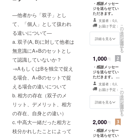
・感謝メッセー
ジを送らせてい
ただきます。
—他者から「双子」とし
支援者：0人
て、「個人」として扱われ
こ
お届け予定：
の
リ
る違いについて—
タ
ー
ン
詳細を見る
を
a. 双子(A, B)に対して他者は
選
択
す
無意識にA+Bのセットとし
る
1,000
て認識していないか？
円
・感謝メッセー
→AもしくはBを独立で捉え
ジを送らせてい
る場合、A+Bのセットで捉
ただきます。 ・
質問テーマの投
支援者：0人
える場合の違いについて
票 <facebookの
こ
お届け予定：
非公開グループ
の
リ
b. 相方の存在（双子のメ
へ招待> 撮影動
タ
ー
画、写真、日記
ン
詳細を見る
リット、デメリット、相方
を
等を都度限定公
選
択
開し、それを元
す
の存在、自身との違い）
る
にパトロンの方
2,000
に双子へ質問し
c. 中高大一緒だった相方と
円
たい内容を募
枝分かれしたことによって
・感謝メッセー
集！ ※facebook
ジを送らせてい
アカウントが無