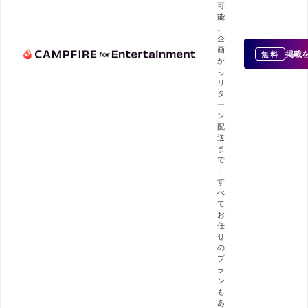
可
能
。
企
画
掲載
無料
か
ら
リ
タ
ー
ン
配
送
ま
で
、
す
べ
て
お
任
せ
の
プ
ラ
ン
も
あ