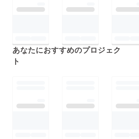
第三者と共に方向性を
『ちえりとねね』のね
議論するということ
ねは二人が飼っている
は、取材対象者の二人
猫であり、第三者の視
への誹謗中傷に繋がる
点の意味合いでタイト
ことがあり得るかもし
ルに含みました。この
れません。そこで、金
ような形態になった主
銭を支援してでも本プ
あなたにおすすめのプロジェク
な理由は次の3点に集
ロジェクトへ参加表明
約されます。 ①双子
ト
していただくことに加
の被撮影者と撮影者が
え、facebookのアカウ
交互に入れ替わること
ントを用いることで抑
が"おもしろそう"だと
制を図りたいと考え
感じたため。 ②"LIFE
CAMPFIREに投稿させ
IN A DAY 地球上のあ
ていただきました。
る一日の物語"のよう
尚、Blabo!等の他サー
な第三者と共同制作す
ビスを活用することも
る作品にリアルタイム
吟味致しましたが、意
で意見を反映する
見の乱立と機能性の面
Ustreamの付加価値を