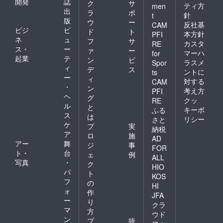
開発
誌
ク
サ
外のテーマに脱線する
ティ方
men
たいと考えています。
出
ラ
ポ
針
t
ことも可能です。例え
版
ウ
ー
次回はパトロンになっ
反社基
CAM
ば第三者と共に制作す
ビジ
ビ
ド
ト
本方針
PFI
ていただいた方とどの
ネ
ュ
フ
サ
る形に焦点を与えた
カスタ
RE
ように作品創りを進め
ス・
ー
ァ
ー
マーハ
for
り、私自身の双子の関
起業
テ
ていくかについて説明
ン
ビ
ラスメ
Spor
係性にテーマが派生す
ィ
デ
ス
ントに
させていただきます。
ts
ー
ィ
るなど、組み合わせは
対する
CAM
最後までお読みいただ
・
ン
考え方
PFI
無限にあります。多く
ヘ
き誠にありがとうござ
グ
クッ
RE
の方が興味のあるアイ
ル
と
いました。 穴山律
キーポ
ふる
ス
は
デアを議論し、具現化
リシー
さと
ケ
プ
実
納税
することができたら、
ア
ロ
施
AD
結果的に”おもしろ
アー
舞
ジ
事
FOR
ト・
台
い”ドキュメンタリー
ェ
例
ALL
写真
・
ク
になるのではないかと
HIO
パ
ト
KOS
期待しています。 質
フ
の
HI
ォ
問、疑問点等あればお
作
JFA
ー
り
気軽にご連絡くださ
クラ
マ
方
ウド
い。最後までお読みい
ン
プ
統