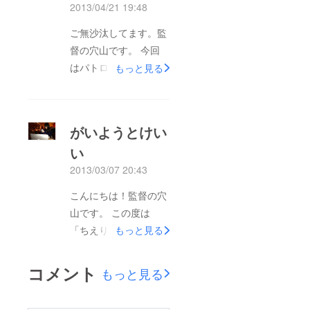
2013/04/21 19:48
ご無沙汰してます。監
督の穴山です。 今回
はパトロンになってい
もっと見る
ただいた方との共同制
作の方法について述べ
させていただきます。
がいようとけい
本プロジェクトは
い
1,000円以上支援して
2013/03/07 20:43
いただいたパトロンの
皆様とfacebookの非公
こんにちは！監督の穴
開グループページにて
山です。 この度は
共同で制作を進めてい
「ちえりとねね」の活
もっと見る
きたいと考えています
動報告をご覧頂きまし
（リターン参照）。
て誠にありがとうござ
コメント
もっと見る
一点、失礼を承知で本
います。 今回はイマ
音を申し上げさせてい
イチ伝わりにくい本作
ただきます。本プロ