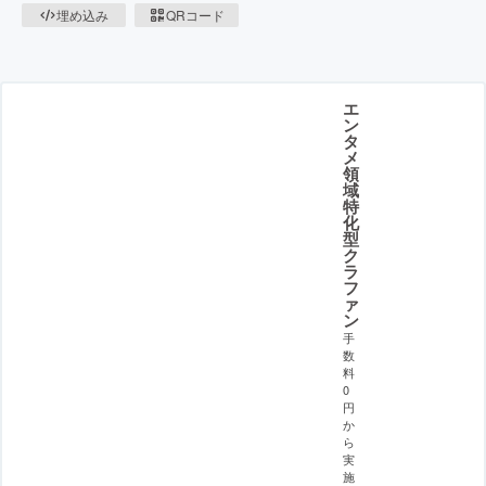
埋め込み
QRコード
エ
ン
タ
メ
領
域
特
化
型
ク
ラ
フ
ァ
ン
手
数
料
0
円
か
ら
実
施