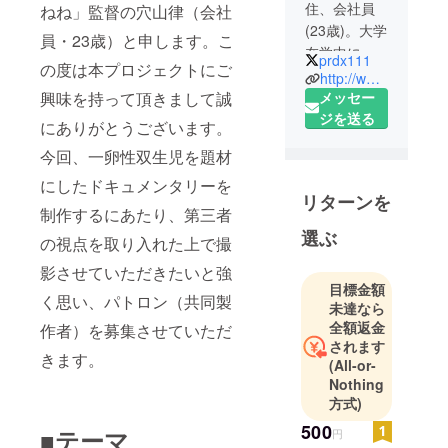
住、会社員
ねね」監督の穴山律（会社
(23歳)。大学
員・23歳）と申します。こ
在学中に映
prdx111
の度は本プロジェクトにご
画サークル
http://www.youtube.com/user/prdx111
に所属
興味を持って頂きまして誠
メッセー
し、"宗教の
ジを送る
にありがとうございます。
必然性"を
今回、一卵性双生児を題材
テーマにイ
にしたドキュメンタリーを
ンド、イン
リターンを
ドネシア、
制作するにあたり、第三者
日本でド
選ぶ
の視点を取り入れた上で撮
キュメンタ
影させていただきたいと強
リーを制
目標金額
作。現在は
く思い、パトロン（共同製
未達なら
趣味でド
全額返金
作者）を募集させていただ
キュメンタ
されます
きます。
リー製作を
(All-or-
続けていま
Nothing
方式)
す。
500
■テーマ
円