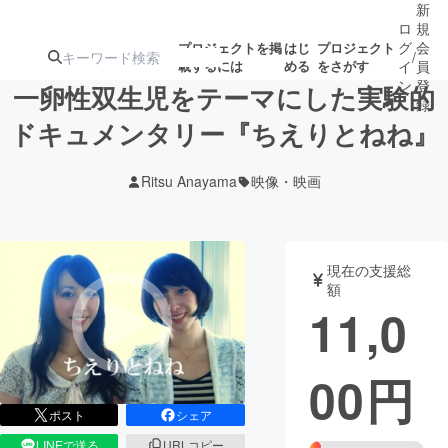
新
ロ
規
グ
会
プロジェクトを掲
はじ
プロジェクト
/
載するには
める
をさがす
イ
員
ン
登
一卵性双生児をテーマにした実験的
録
ドキュメンタリー『ちえりとねね』
人気のプロ
注目のリ
注目の新着プロ
募集終了が近いプ
もうすぐ公開
Ritsu Anayama
映像・映画
ジェクト
ターン
ジェクト
ロジェクト
されます
アート・写真
音楽
現在の支援総
額
11,0
テクノロジー・ガジェット
ゲーム・サ
00
円
映像・映画
書籍・雑誌
ポスト
シェア
ビジネス・起業
チャレンジ
LINEで送る
URLコピー