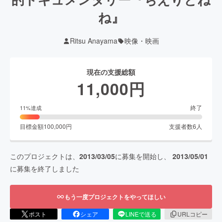
ね』
Ritsu Anayama
映像・映画
現在の支援総額
11,000
円
終了
11
%達成
目標金額
100,000
円
支援者数
6
人
このプロジェクトは、
2013/03/05
に募集を開始し、
2013/05/01
に募集を終了しました
もう一度プロジェクトをやってほしい
ポスト
シェア
LINEで送る
URLコピー