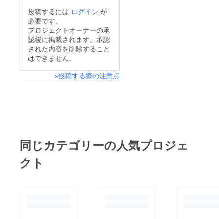
品の概要と経緯につい
投稿するには
ログイン
が
ジェクトの目的は共同
て説明させていただき
必要です。
制作者の透明化を図る
ます。本作品は一言で
プロジェクトオーナーの承
ことが第一目的であ
認後に掲載されます。承認
述べると
り、資金調達ではあり
された内容を削除すること
"双子自身に丸投げし
はできません。
ません。ドキュメンタ
た、行き当たりばった
リーは作品が公開され
※投稿する際の注意点
りなドキュメンタ
る≒取材対象者が不利
リー" です。実際の撮
益を被ることが多々あ
影は被撮影者に一任し
ります。他人に見ても
ており、監督である私
らいたくない本音、個
は編集者のような形で
人情報が世間に公開さ
定期的に内容を確認し
同じカテゴリーの人気プロジェ
れること、自身が取材
て方向性を指示するだ
を受けることで知人、
クト
けの存在です。その方
家族との関係に変化が
向性を第三者(パトロ
生じる等、デリケート
ン)と共に試行錯誤す
な問題が必然的に発生
ることが本プロジェク
します。今回のように
トの目標です。尚、