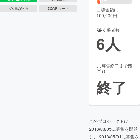
11%
埋め込み
QRコード
目標金額は
まちづくり・地域活性化
100,000円
支援者数
CAMPFIRE for Social Good
CAMPFIRE Creation
6
人
CAMPFIREふるさと納税
machi-ya
コミュニティ
募集終了まで残
り
終了
このプロジェクトは、
2013/03/05
に募集を開始
し、
2013/05/01
に募集を