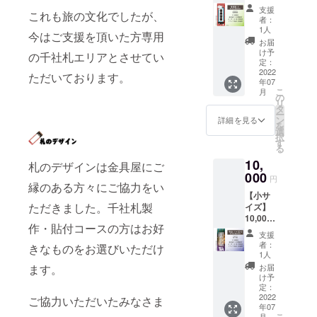
ご注意
電話番
不可と
円 千社
の為、
噛み合
廊下
【備考
たり連
支援
温泉の
事項 ・
号をご
これも旅の文化でしたが、
させて
札【看
千社札
いつつ
（場所
欄】に
者：
名にす
イベン
名入れ
入力く
いただ
板猫】
が金具
永遠に
の指定
1人
名入れ
ること
トを通
今はご支援を頂いた方専用
時にデ
ださ
きま
小サイ
屋の取
続いて
はでき
文字を
お届
も可能
じての
ザイン
い。 ・
す。 ・
ズ貼付
材、ロ
ほしい
ませ
け予
指定し
です。
の千社札エリアとさせてい
ご縁で
のやり
個人名
ギフト
貼付札
ケなど
という
定：
ん） 名
てくだ
製作前
す。何
取りを
だけで
などで
寸法：
2022
で映り
イメー
前入り
ただいております。
さい
にデー
もない
いたし
なく連
年07
ご本人
約 幅
込む場
ジ 『ご
札大・
※※※※※※
タで確
ところ
こ
ますの
月
名、会
と別の
40mm
合があ
支援御
の
中・小
※※※※※※
認して
にペン
リ
で、お
社名、
名入れ
縦
りま
礼』 オ
タ
を各4枚
※※※※※※
いただ
を入れ
ー
間違え
団体名
をする
110mm
す。勝
リジナ
ン
ご住所
詳細を見る
※※※※※
きま
ていく
を
の無い
も可能
場合
概要：
手なが
ル名入
選
に送付
名入れ
す。 ----
制作工
択
よう
です。
は、事
金具屋
らご支
れ千社
す
空欄札
は肩書
- デザイ
程は非
る
メール
ただ
由を備
で長い
援＝ご
札の製
大・
をいれ
ナー：
常に面
アドレ
し、本
10,
考欄に
間活躍
許諾と
作 金具
札のデザインは金具屋にご
中・小
たり連
HAL-hi
白く生
ス、お
人とは
ご記載
した看
000
させて
屋に1年
を各1枚
名にす
円
中嶋春
命が生
電話番
無関係
下さ
板猫。
縁のある方々にご協力をい
いただ
間貼付
をご住
ること
陽。俳
まれ増
号をご
な著名
【小サ
い。 ・
今はお
きま
貼付場
所に送
も可能
優、歌
えてい
入力く
ただきました。千社札製
人や著
イズ】
公序良
空の上
す。 ・
所：金
付
です。
手。金
く様子
ださ
作権に
10,000
俗に反
から見
千社札
具屋1階
※※※※※※
製作前
具屋と
にすら
作・貼付コースの方はお好
い。 ・
かかる
円 千社
する文
守って
は支援
廊下
※※※※※※
にデー
支援
は音楽
見えま
個人名
名前は
札【平
字につ
くれて
の御礼
（場所
※※※※※※
者：
タで確
きなものをお選びいただけ
イベン
す。 ※
だけで
不可と
成レト
いては
いる2匹
となり
の指定
1人
※※※※※
認して
トでの
ご注意
なく連
させて
ロCD】
制作で
をデザ
ますの
はでき
必ず
お届
ます。
いただ
ご縁で
事項 ・
名、会
いただ
小サイ
きませ
インし
で、出
ませ
け予
【備考
きま
す。現
名入れ
社名、
きま
ズ貼付
ん。 ・
た千社
定：
来上が
ん） 名
欄】に
す。 ----
在はさ
時にデ
団体名
す。 ・
貼付札
2022
廊下へ
札。
ご協力いただいたみなさま
りによ
前入り
名入れ
- デザイ
まざま
ザイン
も可能
年07
ギフト
寸法：
の貼付
『ご支
る返
札大・
文字を
ナー：
なCMに
こ
のやり
月