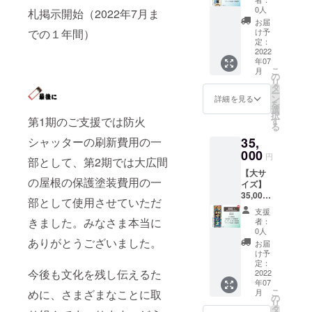
タで確
いるコ
しま
も可能
いただ
具屋三
ご本人
イン。
許諾と
廊下
0人
品・返
※※※※※
札掲示開始（2022年7月ま
認して
ミック
す。 ※
です。
きま
景】大
と別の
『ご支
させて
（場所
金など
必ず
お届
いただ
「この
ご注意
ただ
す。 ・
サイズ
名入れ
援御
いただ
の指定
け予
での１年間）
には応
【備考
きま
はな綺
事項 ・
し、本
ギフト
貼付 貼
をする
礼』 オ
定：
きま
はでき
じられ
欄】に
す。 ----
譚」の
名入れ
人とは
などで
付札寸
2022
場合
リジナ
す。 ・
ませ
ません
名入れ
- デザイ
作者さ
時にデ
無関係
年07
ご本人
法：約
は、事
ル名入
千社札
ん） 名
のでご
文字を
ナー：
んで
こ
ザイン
月
な著名
と別の
幅
由を備
れ千社
の
は支援
前入り
了承く
指定し
emi
す。繊
リ
のやり
人や著
名入れ
70mm
考欄に
札の製
タ
の御礼
札大・
ださ
てくだ
tanaji
細な描
ー
取りを
作権に
をする
縦
ご記載
作 金具
ン
となり
中・小
詳細を見る
い。
さい
絵描
写と心
を
いたし
かかる
場合
192mm
下さ
屋に1年
選
ますの
を各4枚
※※※※※※
き、壁
温まる
択
ますの
名前は
は、事
概要：
い。 ・
間貼付
第1期のご支援では防火
す
で、出
ご住所
※※※※※※
画家。
人間模
る
で、お
不可と
由を備
金具屋
公序良
貼付場
来上が
に送付
※※※※※※
金具屋
様（狐
間違え
させて
35,
シャッターの刷新費用の一
考欄に
の特徴
俗に反
所：金
りによ
空欄札
※※※※※
の斎月
模様？
の無い
いただ
ご記載
的な外
000
する文
具屋1階
る返
大・
名入れ
円
の湯の
神様模
よう
部として、第2期では大広間
きま
下さ
観、内
字につ
廊下
品・返
中・小
は肩書
アート
様？）
メール
す。 ・
【大サ
い。 ・
装を描
いては
（場所
金など
を各1枚
をいれ
ディレ
の屋根の保護塗装費用の一
は必
アドレ
ギフト
イズ】
公序良
き、オ
制作で
の指定
には応
をご住
たり連
クター
見、ア
ス、お
などで
35,000
俗に反
リジナ
きませ
はでき
じられ
所に送
名にす
部として使用させていただ
もして
ニメ版
電話番
ご本人
円 千社
する文
ルキャ
ん。 ・
ませ
ません
付
ること
支援
いただ
もぜひ
号をご
と別の
札【星
字につ
ラのか
廊下へ
ん） 名
きました。みなさま本当に
のでご
※※※※※※
者：
も可能
きまし
チェッ
入力く
名入れ
廻廻】
いては
なぐや
の貼付
前入り
0人
了承く
※※※※※※
です。
た。富
クを。
ださ
をする
大サイ
制作で
ちゃん
ありがとうございました。
の為、
札大・
ださ
※※※※※※
お届
製作前
士山の
※ご注意
い。 ・
場合
ズ貼付
きませ
が巡る
千社札
中・小
け予
い。
※※※※※
にデー
タイル
事項 ・
個人名
は、事
貼付札
ん。 ・
デザイ
定：
が金具
を各4枚
必ず
タで確
アート
名入れ
だけで
今後も文化を残し伝えるた
由を備
寸法：
2022
廊下へ
ン。
屋の取
ご住所
【備考
認して
は必
時にデ
なく連
年07
考欄に
約 幅
の貼付
『ご支
材、ロ
に送付
欄】に
いただ
見！
こ
ザイン
月
めに、さまざまなことに取
名、会
ご記載
70mm
の為、
援御
の
ケなど
空欄札
名入れ
きま
KITTE
リ
のやり
社名、
下さ
縦
千社札
礼』 オ
タ
で映り
大・
文字を
す。 ----