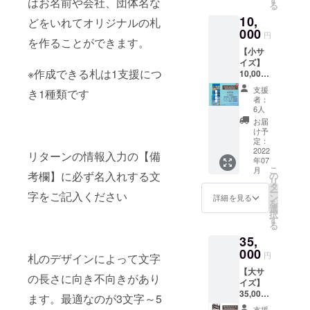
はお名前や会社、団体名な
さい
山下メ
にてご
る
い。 ・
ただ
の為、
『金具
手なが
『ご支
で、出
中・小
※※※※※※
ロ 平成
活躍
個人名
し、本
10,
千社札
屋』の
らご支
援御
どをいれてオリジナルの札
来上が
を各1枚
※※※※※※
文化研
中！ ※
だけで
人とは
が金具
オリジ
000
援＝ご
礼』 オ
りによ
をご住
※※※※※※
円
究家、
ご注意
なく連
無関係
を作ることができます。
屋の取
ナルロ
許諾と
リジナ
る返
所に送
※※※※※
平成レ
事項 ・
名、会
な著名
【小サ
材、ロ
ゴをメ
させて
ル名入
品・返
付
名入れ
トロ提
名入れ
社名、
人や著
イズ】
ケなど
イン
いただ
れ千社
金など
※※※※※※
は肩書
唱者。
時にデ
団体名
※作成できる札は1支援につ
作権に
10,000
で映り
に、祀
きま
札の製
には応
※※※※※※
をいれ
全国の
ザイン
も可能
かかる
円 千社
込む場
られて
す。 ・
作 金具
じられ
※※※※※※
たり連
支援
ファン
き1種類です
のやり
です。
名前は
札
合があ
いる九
千社札
屋に1年
ません
※※※※※
者：
名にす
シー絵
取りを
ただ
不可と
【side
りま
頭龍と
は支援
間貼付
6人
のでご
必ず
ること
土産の
いたし
し、本
させて
B : type
す。勝
おつい
の御礼
貼付場
了承く
【備考
お届
も可能
収集
ますの
人とは
いただ
Blue】
手なが
たちに
となり
所：金
け予
ださ
欄】に
です。
（保護
で、お
無関係
きま
小サイ
らご支
供える
定：
ますの
具屋1階
い。
名入れ
製作前
活動）
間違え
な著名
す。 ・
ズ貼付
2022
援＝ご
卵の紋
で、出
廊下
リターンの情報入力の【備
文字を
にデー
を行っ
の無い
人や著
年07
ギフト
貼付札
許諾と
章を背
来上が
（場所
指定し
タで確
てい
こ
よう
月
作権に
などで
寸法：
させて
景に、
考欄】に必ず名入れする文
の
りによ
の指定
てくだ
認して
る。音
リ
メール
かかる
ご本人
約 幅
いただ
館内の
タ
る返
はでき
さい
いただ
泉温楽
ー
アドレ
名前は
字をご記入ください
と別の
40mm
きま
意匠、
ン
品・返
ませ
詳細を見る
※※※※※※
きま
でのご
を
ス、お
不可と
名入れ
縦
す。 ・
旅情あ
選
金など
ん） 名
※※※※※※
す。 ----
縁で
択
電話番
させて
をする
110mm
千社札
ふれる
す
には応
前入り
※※※※※※
- デザイ
す。 ※
る
号をご
いただ
場合
概要：
は支援
ステッ
じられ
札大・
※※※※※
ナー：
ご注意
入力く
きま
35,
は、事
禁足
の御礼
カーを
ません
中・小
名入れ
よろこ
事項 ・
ださ
す。 ・
由を備
地。足
000
となり
デザイ
のでご
を各4枚
は肩書
円
び 石井
札のデザインによって文字
名入れ
い。 ・
ギフト
考欄に
を踏み
ますの
ン。
了承く
ご住所
をいれ
嘉穂。
時にデ
個人名
などで
【大サ
ご記載
入れて
で、出
『ご支
ださ
に送付
たり連
の長さに向き不向きがあり
元県内
ザイン
だけで
ご本人
イズ】
下さ
はいけ
来上が
援御
い。
空欄札
名にす
局アナ
のやり
なく連
と別の
35,000
い。 ・
ない場
りによ
礼』 オ
ます。最適なのが3文字～5
大・
ること
ウン
取りを
名、会
名入れ
円 千社
公序良
所が、
る返
リジナ
中・小
も可能
支援