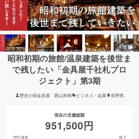
昭和初期の旅館/温泉建築を後世ま
で残したい「金具屋千社札プロ
ジェクト」第3期
歴史の宿金具屋 西山和樹
ビジネス・起業
長野県
現在の支援総額
951,500
円
終了
190
%達成