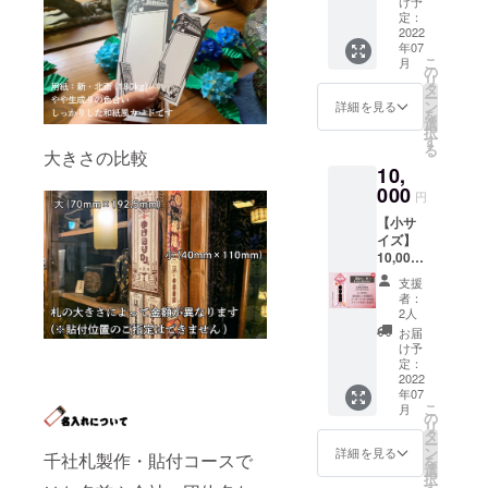
す。 ・
の指定
け予
了承く
【備考
にデー
年大型
事項 ・
不可と
場合
貼付 貼
きませ
傘？？
定：
千社札
はでき
ださ
欄】に
タで確
作品を
名入れ
させて
は、事
付札寸
2022
ん。 ・
『ご支
は支援
ませ
い。
名入れ
認して
渋温泉
時にデ
いただ
年07
由を備
法：約
廊下へ
援御
の御礼
ん） 名
文字を
いただ
に滞在
こ
ザイン
月
きま
考欄に
幅
の貼付
礼』 オ
の
となり
前入り
指定し
きま
して制
リ
のやり
す。 ・
ご記載
40mm
の為、
リジナ
タ
ますの
札大・
てくだ
す。 ----
作して
ー
取りを
ギフト
下さ
縦
千社札
ル名入
ン
で、出
中・小
詳細を見る
さい
- デザイ
いま
を
いたし
などで
い。 ・
110mm
が金具
れ千社
選
来上が
を各4枚
※※※※※※
ナー：
す。 ※
択
ますの
ご本人
公序良
概要：
屋の取
札の製
す
りによ
ご住所
※※※※※※
宮本悠
ご注意
る
で、お
と別の
大きさの比較
俗に反
金具屋
材、ロ
作 金具
る返
に送付
※※※※※※
合 画
事項 ・
間違え
名入れ
10,
する文
2009年
ケなど
屋に1年
品・返
空欄札
※※※※※
家、イ
名入れ
の無い
をする
字につ
より毎
000
で映り
間貼付
金など
大・
名入れ
円
ラスト
時にデ
よう
場合
いては
年開催
込む場
貼付場
には応
中・小
は肩書
レー
ザイン
メール
は、事
【小サ
制作で
されて
合があ
所：金
じられ
を各1枚
をいれ
ター。
のやり
アドレ
由を備
イズ】
きませ
いる音
りま
具屋1階
ません
をご住
たり連
渋響に
取りを
ス、お
考欄に
10,000
ん。 ・
楽イベ
す。勝
廊下
のでご
所に送
名にす
ご出演
いたし
電話番
ご記載
円 千社
廊下へ
ント音
手なが
（場所
了承く
付
ること
支援
以来、
ますの
号をご
下さ
札【流
の貼付
泉温楽
らご支
の指定
ださ
※※※※※※
者：
も可能
何度も
で、お
入力く
い。 ・
紋の、
の為、
の公式
援＝ご
はでき
2人
い。
※※※※※※
です。
渋温泉
間違え
ださ
公序良
朱】小
千社札
デザイ
許諾と
ませ
※※※※※※
お届
製作前
に来て
の無い
い。 ・
俗に反
サイズ
が金具
ン札。
させて
ん） 名
け予
※※※※※
にデー
いただ
よう
個人名
する文
貼付 貼
屋の取
ご支援
定：
いただ
前入り
必ず
タで確
いてい
メール
だけで
字につ
付札寸
2022
材、ロ
金の一
きま
札大・
【備考
認して
る通称
アドレ
なく連
年07
いては
法：約
ケなど
部は音
す。 ・
中・小
欄】に
いただ
「ピカ
こ
ス、お
月
名、会
制作で
幅
で映り
泉温楽
の
千社札
を各4枚
名入れ
きま
チュー
リ
電話番
社名、
きませ
40mm
込む場
の運営
タ
は支援
ご住所
文字を
す。 ----
」さん
ー
号をご
団体名
ん。 ・
縦
合があ
に使用
ン
の御礼
に送付
詳細を見る
指定し
- デザイ
千社札製作・貼付コースで
です。
を
入力く
も可能
廊下へ
110mm
りま
されま
選
となり
空欄札
てくだ
ナー：
石巻市
択
ださ
です。
の貼付
概要：
す。勝
す。
す
ますの
大・