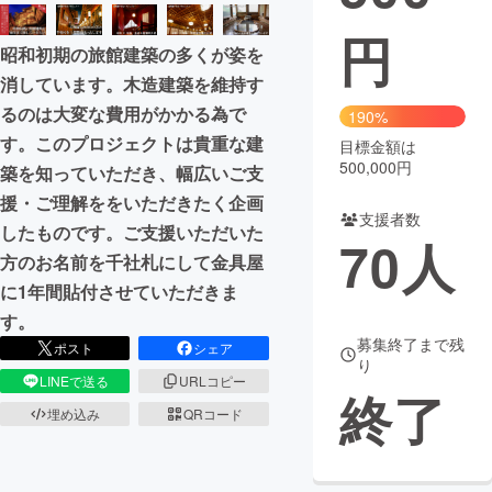
円
まちづくり・地域活性化
昭和初期の旅館建築の多くが姿を
消しています。木造建築を維持す
CAMPFIRE for Social Good
CAMPFIRE Creation
るのは大変な費用がかかる為で
190%
CAMPFIREふるさと納税
machi-ya
コミュニティ
す。このプロジェクトは貴重な建
目標金額は
500,000円
築を知っていただき、幅広いご支
援・ご理解ををいただきたく企画
支援者数
したものです。ご支援いただいた
70
人
方のお名前を千社札にして金具屋
に1年間貼付させていただきま
す。
募集終了まで残
ポスト
シェア
り
LINEで送る
URLコピー
終了
埋め込み
QRコード