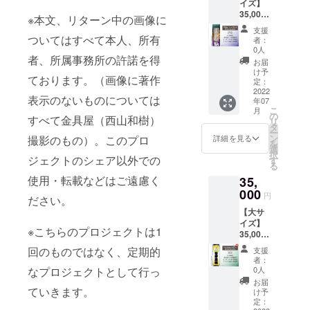
入力く
人や著
イズ】
下さ
空の上
きま
所：金
には応
付
ださ
です。
手。金
く様子
ださ
作権に
35,000
い。 ・
から見
す。 ・
具屋1階
じられ
※※※※※※
※本文、リターン中の画像に
い。
製作前
具屋と
にすら
い。 ・
かかる
円 千社
公序良
守って
千社札
廊下
ません
※※※※※※
にデー
支援
は音楽
見えま
個人名
名前は
札【平
俗に反
くれて
ついてはすべて本人、所有
は支援
（場所
のでご
※※※※※※
者：
タで確
イベン
す。 ※
だけで
不可と
成レト
する文
いる2匹
の御礼
の指定
0人
了承く
※※※※※
認して
トでの
ご注意
なく連
させて
ロCD】
者、所属事務所の許諾を得
字につ
をデザ
となり
はでき
ださ
必ず
お届
いただ
ご縁で
事項 ・
名、会
いただ
大サイ
いては
インし
ますの
ませ
け予
い。
【備考
きま
す。現
名入れ
ております。（画像に著作
社名、
きま
ズ貼付
制作で
た千社
定：
で、出
ん） 名
欄】に
す。 ----
在はさ
時にデ
団体名
す。 ・
貼付札
2022
きませ
札。
来上が
前入り
名入れ
- デザイ
まざま
表示のないものについては
ザイン
も可能
年07
ギフト
寸法：
ん。 ・
『ご支
りによ
札大・
文字を
ナー：
なCMに
こ
のやり
月
です。
などで
約 幅
廊下へ
援御
の
る返
中・小
指定し
すべて金具屋（西山和樹）
藤田聡
出演
リ
取りを
ただ
ご本人
70mm
の貼付
礼』 オ
タ
品・返
を各4枚
てくだ
平 デザ
中。今
ー
いたし
し、本
と別の
縦
の為、
リジナ
ン
金など
ご住所
撮影のもの）。このプロ
詳細を見る
さい
イ
後の活
を
ますの
人とは
名入れ
192mm
千社札
ル名入
選
には応
に送付
※※※※※※
ナー。
躍もと
択
で、お
無関係
をする
概要：
ジェクトのシェア以外での
が金具
れ千社
す
じられ
空欄札
※※※※※※
東京工
ても楽
る
間違え
な著名
場合
話題の
屋の取
札の製
ません
大・
※※※※※※
芸大学
しみで
の無い
人や著
使用・転載などはご遠慮く
35,
は、事
平成レ
材、ロ
作 金具
のでご
中・小
※※※※※
芸術学
す！ ※
よう
作権に
由を備
トロ。
000
ケなど
屋に1年
了承く
を各1枚
名入れ
円
部卒。
ご注意
ださい。
メール
かかる
考欄に
千社札
で映り
間貼付
ださ
をご住
は肩書
現在北
事項 ・
アドレ
名前は
【大サ
ご記載
をまさ
込む場
貼付場
い。
所に送
をいれ
海道で
名入れ
ス、お
不可と
イズ】
下さ
かの
合があ
所：金
付
たり連
活動
※こちらのプロジェクトは1
時にデ
電話番
させて
35,000
い。 ・
8cmシ
りま
具屋1階
※※※※※※
名にす
中。金
ザイン
号をご
いただ
円 千社
公序良
ングル
す。勝
廊下
※※※※※※
回のものではなく、定期的
ること
支援
具屋と
のやり
入力く
きま
札
俗に反
CDジャ
手なが
（場所
※※※※※※
者：
も可能
はイベ
取りを
ださ
す。 ・
【Yorok
する文
ケット
らご支
の指定
0人
なプロジェクトとして行っ
※※※※※
です。
ントを
いたし
い。 ・
ギフト
obiの
字につ
に見立
援＝ご
はでき
必ず
お届
製作前
通じて
ますの
個人名
などで
灯】大
ていきます。
いては
てたデ
許諾と
ませ
け予
【備考
にデー
のご縁
で、お
だけで
ご本人
サイズ
制作で
ザイ
定：
させて
ん） 名
欄】に
タで確
です。
間違え
なく連