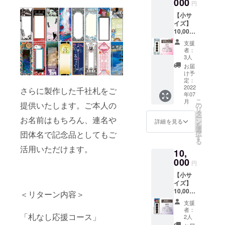
000
具屋1階
を各1枚
は肩書
円
楽等の
つかっ
廊下
をご住
をいれ
アート
【小サ
た手作
（場所
所に送
たり連
ワーク
イズ】
業での
の指定
付
名にす
でお世
10,000
精巧な
はでき
※※※※※※
ること
話に
円 千社
デザイ
ませ
※※※※※※
も可能
支援
なって
札【金
ン。札
ん） 名
※※※※※※
者：
です。
いま
具屋こ
のサイ
前入り
3人
※※※※※
製作前
す。金
けし】
ズでデ
札大・
必ず
お届
にデー
具屋の
小サイ
ザイン
中・小
け予
【備考
タで確
意匠を
ズ貼付
が違い
定：
を各4枚
欄】に
認して
デザイ
貼付札
2022
ます。
ご住所
さらに製作した千社札をご
名入れ
いただ
ンとし
年07
寸法：
『ご支
に送付
文字を
きま
て再構
こ
月
約 幅
提供いたします。ご本人の
援御
の
空欄札
指定し
す。 ----
築する
リ
40mm
礼』 オ
タ
大・
てくだ
- デザイ
様には
ー
お名前はもちろん、連名や
縦
リジナ
ン
中・小
詳細を見る
さい
ナー：
毎回驚
を
110mm
ル名入
選
を各1枚
※※※※※※
きゅう
かされ
択
団体名で記念品としてもご
概要：
れ千社
す
をご住
※※※※※※
だいめ
ます。
る
金具屋
札の製
所に送
※※※※※※
金具屋
活用いただけます。
※ご注意
10,
の家紋
作 金具
付
※※※※※
九代
事項 ・
や内装
000
屋に1年
※※※※※※
名入れ
円
目。デ
名入れ
をこけ
間貼付
※※※※※※
は肩書
ザイ
時にデ
【小サ
し
貼付場
※※※※※※
をいれ
ナーで
ザイン
イズ】
（トー
所：金
※※※※※
たり連
はない
のやり
10,000
テム
具屋1階
＜リターン内容＞
必ず
名にす
はずで
取りを
円 千社
ポー
廊下
【備考
ること
支援
すがし
いたし
札【湯
ル）風
（場所
欄】に
者：
も可能
ぶざる
ますの
治猿】
「札なし応援コース」
にあし
の指定
2人
名入れ
です。
くんの
で、お
小サイ
らった
はでき