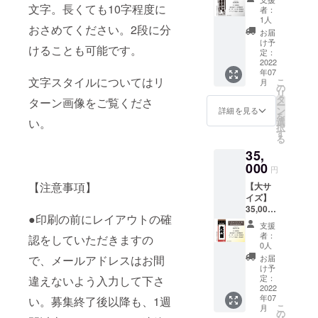
サー。
いたし
社名、
をする
札【牛
俗に反
まだこ
文字。長くても10字程度に
品・返
ル名入
を各1枚
者：
です。
テレビ
ますの
団体名
場合
にひか
する文
の地に
金など
れ千社
1人
をご住
製作前
やラジ
で、お
も可能
おさめてください。2段に分
は、事
れて】
字につ
はある
には応
札の製
所に送
お届
にデー
オなど
間違え
です。
由を備
大サイ
いては
ので
じられ
作 金具
け予
付
タで確
の人気
の無い
けることも可能です。
ただ
考欄に
ズ貼付
制作で
す。
定：
ません
屋に1年
※※※※※※
認して
番組の
よう
し、本
ご記載
貼付札
2022
きませ
『ご支
のでご
間貼付
※※※※※※
いただ
司会や
メール
人とは
年07
下さ
寸法：
ん。 ・
援御
了承く
貼付場
※※※※※※
きま
文字スタイルについてはリ
ナレー
こ
アドレ
月
無関係
い。 ・
約 幅
廊下へ
礼』 オ
の
ださ
所：金
※※※※※
す。 ----
ション
リ
ス、お
な著名
公序良
70mm
の貼付
リジナ
タ
い。
具屋1階
必ず
ターン画像をご覧くださ
- デザイ
を数多
ー
電話番
人や著
俗に反
縦
の為、
ル名入
ン
廊下
詳細を見る
【備考
ナー：
く務め
を
号をご
作権に
する文
192.5m
千社札
れ千社
選
い。
（場所
欄】に
吉山り
る。現
択
入力く
かかる
字につ
m 概
が金具
札の製
す
の指定
名入れ
さ モデ
在は声
る
ださ
名前は
いては
要：牛
屋の取
作 金具
はでき
文字を
ル、温
優を目
い。 ・
不可と
35,
制作で
にひか
材、ロ
屋に1年
ませ
指定し
泉ソム
指して
個人名
させて
きませ
れて善
000
ケなど
間貼付
ん） 名
てくだ
円
リエ。
演技や
だけで
いただ
ん。 ・
光寺参
で映り
貼付場
前入り
さい
テレビ
歌の勉
なく連
【注意事項】
きま
【大サ
廊下へ
り。金
込む場
所：金
札大・
※※※※※※
朝日
強中。
名、会
す。 ・
イズ】
の貼付
具屋の
合があ
具屋1階
中・小
※※※※※※
「秘湯
※ご注意
社名、
ギフト
35,000
の為、
玄関に
りま
廊下
を各4枚
※※※※※※
ロマ
事項 ・
●印刷の前にレイアウトの確
団体名
などで
円 千社
千社札
いる牛
す。勝
（場所
ご住所
※※※※※
支援
ン」金
名入れ
も可能
ご本人
札【金
が金具
をモ
手なが
の指定
に送付
者：
名入れ
認をしていただきますの
具屋回
時にデ
です。
と別の
具屋レ
屋の取
チーフ
らご支
はでき
0人
空欄札
は肩書
に出演
ザイン
ただ
名入れ
トロパ
材、ロ
にした
援＝ご
ませ
大・
お届
で、メールアドレスはお間
をいれ
のご縁
のやり
し、本
をする
ンフ】
ケなど
公式デ
許諾と
ん） 名
け予
中・小
たり連
です。
取りを
人とは
場合
大サイ
で映り
ザイン
定：
違えないよう入力して下さ
させて
前入り
を各1枚
名にす
今回は
いたし
無関係
は、事
ズ貼付
2022
込む場
『ご支
いただ
札大・
をご住
ること
そのイ
ますの
な著名
年07
由を備
貼付札
い。募集終了後以降も、1週
合があ
援御
きま
中・小
所に送
も可能
ラスト
こ
で、お
月
人や著
考欄に
寸法：
りま
礼』 オ
の
す。 ・
を各4枚
付
です。
の才能