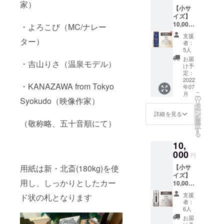
公序良
ならぶ
で映り
間貼付
品・返
をご住
家）
は肩書
の天地
間違え
個人名
人や著
【小サ
俗に反
優しい
込む場
貼付場
金など
所に送
をいれ
Fate/sc
の無い
だけで
作権に
イズ】
する文
あかり
合があ
所：金
には応
付
たり連
hool
よう
なく連
かかる
10,000
字につ
の提灯
・よろこび（MC/ナレー
りま
具屋1階
じられ
※※※※※※
名にす
life」を
メール
名、会
名前は
円 千社
いては
をデザ
す。勝
廊下
ません
※※※※※※
ること
支援
連載
アドレ
社名、
不可と
札【君
ター）
制作で
イン。
手なが
（場所
のでご
※※※※※※
者：
も可能
中。大
ス、お
団体名
させて
と愛愛
きませ
みなさ
らご支
の指定
5人
了承く
※※※※※
です。
人気
電話番
も可能
いただ
傘】小
ん。 ・
んの
援＝ご
はでき
ださ
必ず
お届
製作前
Fateの4
号をご
・吉山りさ（温泉モデル）
です。
きま
サイズ
廊下へ
日々が
許諾と
ませ
け予
い。
【備考
にデー
コマ世
入力く
ただ
す。 ・
貼付 貼
の貼付
喜びで
定：
させて
ん） 名
欄】に
タで確
界線。8
ださ
し、本
ギフト
付札寸
2022
の為、
溢れま
いただ
前入り
名入れ
認して
巻にて
・KANAZAWA from Tokyo
い。 ・
人とは
年07
などで
法：約
千社札
すよう
きま
札大・
文字を
いただ
主人公
こ
個人名
月
無関係
ご本人
幅
が金具
に。
の
す。 ・
中・小
指定し
Syokudo（映像作家）
きま
たちが
リ
だけで
な著名
と別の
40mm
屋の取
『ご支
タ
千社札
を各4枚
てくだ
す。 ----
金具屋
ー
なく連
人や著
名入れ
縦
材、ロ
援御
ン
は支援
ご住所
詳細を見る
さい
- デザイ
を訪れ
を
名、会
作権に
をする
110mm
ケなど
礼』 オ
選
の御礼
に送付
（敬称略、五十音順にて）
※※※※※※
ナー：
るエピ
択
社名、
かかる
場合
概要：
で映り
リジナ
す
となり
空欄札
※※※※※※
MAJIO
ソード
る
団体名
名前は
は、事
黒板に
込む場
ル名入
ますの
大・
※※※※※※
絵描
があり
も可能
不可と
10,
由を備
並んだ
合があ
れ千社
で、出
中・小
※※※※※
き。渋
ます。
です。
させて
考欄に
君との
000
りま
札の製
来上が
を各1枚
名入れ
円
響やシ
詳しく
ただ
いただ
ご記載
名前に
す。勝
作 金具
りによ
をご住
は肩書
ブニウ
書かれ
し、本
きま
【小サ
用紙は新・北斎(180kg)を使
下さ
りさ画
手なが
屋に1年
る返
所に送
をいれ
ミ画展
ており
人とは
す。 ・
イズ】
い。 ・
伯がい
らご支
間貼付
品・返
付
たり連
で渋温
ますの
用し、しっかりとしたカー
無関係
ギフト
10,000
公序良
たずら
援＝ご
貼付場
金など
※※※※※※
名にす
泉とは
でぜひ
な著名
などで
円 千社
俗に反
らくが
許諾と
所：金
には応
※※※※※※
ること
支援
10年来
ド状の札となります
ご覧く
人や著
ご本人
札【音
する文
き。相
させて
具屋1階
じられ
※※※※※※
者：
も可能
のおつ
ださ
作権に
と別の
泉温
字につ
合傘…
いただ
廊下
6人
ません
※※※※※
です。
きあ
い。 ※
かかる
名入れ
楽】小
いては
これ相
きま
（場所
のでご
必ず
お届
製作前
い。毎
ご注意
名前は
をする
サイズ
制作で
合