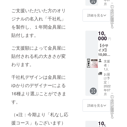
法：約
ン 『ご
中・小
てくだ
かもし
こ
月
幅
支援御
の
を各4枚
さい
れませ
リ
40mm
ご支援いただいた方のオリ
礼』 オ
タ
ご住所
※※※※※※
んこと
ー
縦
リジナ
ン
に送付
詳細を見る
※※※※※※
ご了承
を
ジナルの名入れ「千社札」
110mm
ル名入
選
空欄札
※※※※※※
くださ
択
概要：
れ千社
す
大・
※※※※※
い（備
を製作し、１年間金具屋に
る
富士山
札の製
中・小
名入れ
考欄に
10,
を足元
作 金具
を各1枚
は肩書
貼付します。
どなた
に巨大
000
屋に1年
をご住
をいれ
円
なのか
な湯け
間貼付
所に送
たり連
ヒント
【小サ
むりが
貼付場
付
ご支援額によって金具屋に
名にす
を書い
イズ】
立ち上
所：金
※※※※※※
ること
ていた
10,000
る様子
貼付される札の大きさが変
具屋1階
※※※※※※
も可能
だける
円 千社
をあら
廊下
※※※※※※
です。
支援
とあり
札【極
わります。
わした
（場所
※※※※※
者：
製作前
がたい
楽】小
アート
の指定
1人
必ず
にデー
で
サイズ
札 『ご
はでき
【備考
お届
タで確
す）。
千社札デザインは金具屋に
貼付 貼
支援御
ませ
け予
欄】に
認して
どうぞ
付札寸
礼』 オ
定：
ん） 名
名入れ
いただ
よろし
ゆかりのデザイナーによる
法：約
2022
リジナ
前入り
文字を
きま
くお願
年07
幅
ル名入
札大・
指定し
16種より選ぶことができま
す。 ----
い致し
こ
月
40mm
れ千社
の
中・小
てくだ
- デザイ
ます。
リ
縦
札の製
タ
を各4枚
す。
さい
ナー：
ー
110mm
作 金具
ン
ご住所
詳細を見る
※※※※※※
A2WOR
を
概要：
屋に1年
選
に送付
※※※※※※
K デザ
択
ORICO
（※注：今期より「札なし応
間貼付
す
空欄札
※※※※※※
イ
る
O SUN
貼付場
大・
※※※※※
ナー。
援コース」もございます）
10,
特有の
所：金
中・小
名入れ
音泉温
ペンを