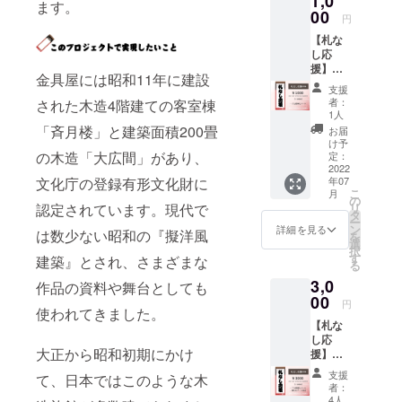
1,0
当 / アニメこ
ます。
00
円
のはな綺譚
【札な
舞台・建物
し応
設定協力 / コ
援】
金具屋には昭和11年に建設
1,000円
ミック灯の
支援
こちら
者：
降る宿協力 /
された木造4階建ての客室棟
は千社
1人
渋響会場協
札の製
「斉月楼」と建築面積200畳
お届
作、館
力 / 音泉温楽
け予
内への
の木造「大広間」があり、
定：
会場協力 /
貼付は
2022
年07
文化庁の登録有形文化財に
2016シブニ
なくた
こ
月
だただ
の
ウミ画展開
リ
認定されています。現代で
応援を
タ
催 等
ー
してい
ン
詳細を見る
は数少ない昭和の『擬洋風
を
ただけ
これまで温
選
択
る方用
す
建築』とされ、さまざまな
泉街や古い
る
のコー
宿に興味の
3,0
スで
作品の資料や舞台としても
す。金
00
あまりない
円
使われてきました。
額はす
方々に知っ
【札な
べて
し応
てもらうべ
（CF手
大正から昭和初期にかけ
援】
数料引
く活動して
3,000円
き後）
支援
て、日本ではこのような木
きました。
こちら
金具屋
者：
は千社
の旅館
おかげさま
4人