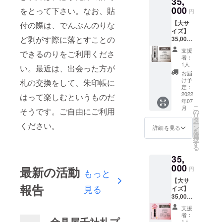
35,
合があ
れ千社
で、出
中・小
※※※※※
き。渋
ます。
です。
させて
考欄に
君との
000
りま
札の製
をとって下さい。なお、貼
来上が
を各1枚
名入れ
円
響やシ
詳しく
ただ
いただ
ご記載
名前に
す。勝
作 金具
りによ
をご住
は肩書
ブニウ
描かれ
し、本
きま
【大サ
下さ
りさ画
付の際は、でんぷんのりな
手なが
屋に1年
る返
所に送
をいれ
ミ画展
ており
人とは
す。 ・
イズ】
い。 ・
伯がい
らご支
間貼付
品・返
付
たり連
で渋温
ますの
無関係
ど剥がす際に落とすことの
ギフト
35,000
公序良
たずら
援＝ご
貼付場
金など
※※※※※※
名にす
泉とは
でぜひ
な著名
などで
円 千社
俗に反
らくが
許諾と
所：金
には応
※※※※※※
ること
支援
10年来
ご覧く
できるのりをご利用くださ
人や著
ご本人
札【音
する文
き。相
させて
具屋1階
じられ
※※※※※※
者：
も可能
のおつ
ださ
作権に
と別の
泉温
字につ
合傘…
いただ
廊下
1人
ません
※※※※※
です。
い。最近は、出会った方が
きあ
い。 ※
かかる
名入れ
楽】大
いては
これ相
きま
（場所
のでご
必ず
お届
製作前
い。毎
ご注意
名前は
をする
サイズ
制作で
合
す。 ・
の指定
け予
了承く
【備考
札の交換をして、朱印帳に
にデー
年大型
事項 ・
不可と
場合
貼付 貼
きませ
傘？？
定：
千社札
はでき
ださ
欄】に
タで確
作品を
名入れ
させて
は、事
付札寸
2022
ん。 ・
『ご支
はって楽しむというものだ
は支援
ませ
い。
名入れ
認して
渋温泉
時にデ
いただ
年07
由を備
法：約
廊下へ
援御
の御礼
ん） 名
文字を
いただ
に滞在
こ
ザイン
月
きま
考欄に
幅
そうです。ご自由にご利用
の貼付
礼』 オ
の
となり
前入り
指定し
きま
して制
リ
のやり
す。 ・
ご記載
70mm
の為、
リジナ
タ
ますの
札大・
てくだ
す。 ----
作して
ー
取りを
ください。
ギフト
下さ
縦
千社札
ル名入
ン
で、出
中・小
詳細を見る
さい
- デザイ
いま
を
いたし
などで
い。 ・
192mm
が金具
れ千社
選
来上が
を各4枚
※※※※※※
ナー：
す。 ※
択
ますの
ご本人
公序良
概要：
屋の取
札の製
す
りによ
ご住所
※※※※※※
宮本悠
ご注意
る
で、お
と別の
俗に反
金具屋
材、ロ
作 金具
る返
に送付
※※※※※※
合 画
事項 ・
間違え
名入れ
35,
する文
2009年
ケなど
屋に1年
品・返
空欄札
※※※※※
家、イ
名入れ
の無い
をする
字につ
より毎
000
で映り
間貼付
金など
大・
最新の活動
名入れ
円
ラスト
時にデ
もっと
よう
場合
いては
年開催
込む場
貼付場
には応
中・小
は肩書
レー
ザイン
メール
は、事
【大サ
制作で
されて
合があ
所：金
じられ
を各1枚
をいれ
ター。
報告
のやり
見る
アドレ
由を備
イズ】
きませ
いる音
りま
具屋1階
ません
をご住
たり連
渋響に
取りを
ス、お
考欄に
35,000
ん。 ・
楽イベ
す。勝
廊下
のでご
所に送
名にす
ご出演
いたし
電話番
ご記載
円 千社
廊下へ
ント音
手なが
（場所
了承く
付
ること
支援
以来、
ますの
号をご
下さ
札【流
の貼付
泉温楽
らご支
の指定
ださ
※※※※※※
者：
も可能
何度も
で、お
入力く
金具屋千社札プ
い。 ・
紋の、
の為、
の公式
援＝ご
はでき
1人