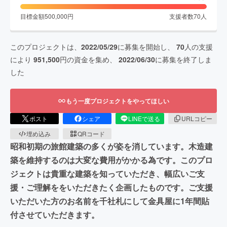
目標金額
500,000
円
支援者数
70
人
このプロジェクトは、
2022/05/29
に募集を開始し、
70
人の支援
により
951,500
円の資金を集め、
2022/06/30
に募集を終了しま
した
もう一度プロジェクトをやってほしい
ポスト
シェア
LINEで送る
URLコピー
埋め込み
QRコード
昭和初期の旅館建築の多くが姿を消しています。木造建
築を維持するのは大変な費用がかかる為です。このプロ
ジェクトは貴重な建築を知っていただき、幅広いご支
援・ご理解ををいただきたく企画したものです。ご支援
いただいた方のお名前を千社札にして金具屋に1年間貼
付させていただきます。