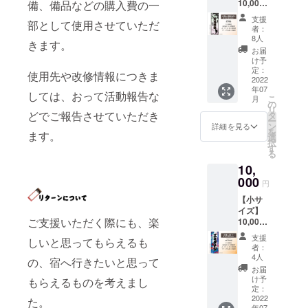
10,000
備、備品などの購入費の一
時のパ
（場所
事項
いただ
円 千社
ンフ
の指定
メール
けると
支援
部として使用させていただ
札【大
レット
はでき
アドレ
者：
ありが
沼池の
をモ
ませ
8人
スはお
たいで
きます。
黒龍と
チーフ
ん） 名
間違え
お届
す）。
姫】小
にした
前入り
け予
ないよ
どうぞ
サイズ
デザイ
定：
札大・
うご入
よろし
使用先や改修情報につきま
貼付 貼
2022
ン 『ご
中・小
力くだ
くお願
年07
付札寸
支援御
を各4枚
しては、おって活動報告な
さい。
い致し
こ
月
法：約
礼』 オ
の
ご住所
九代目
ます。
リ
幅
リジナ
どでご報告させていただき
タ
に送付
が書き
ー
40mm
ル名入
ン
空欄札
詳細を見る
ますが
を
ます。
縦
れ千社
選
大・
こちら
択
110mm
札の製
す
中・小
のご支
る
概要：
作 金具
を各1枚
援では
10,
金具屋
屋に1年
をご住
お名前
のある
000
間貼付
所に送
がわか
円
山ノ内
貼付場
付
りませ
【小サ
町に伝
所：金
※※※※※※
んの
イズ】
わる大
具屋1階
※※※※※※
で、知
ご支援いただく際にも、楽
10,000
沼池と
廊下
※※※※※※
人の方
円 千社
黒姫と
（場所
※※※※※
にはよ
支援
しいと思ってもらえるも
札【太
の悲恋
の指定
必ず
者：
そよそ
陽と
の民話
はでき
4人
【備考
しい御
の、宿へ行きたいと思って
湯】小
をモ
ませ
欄】に
お届
礼メー
サイズ
チーフ
ん） 名
け予
名入れ
もらえるものを考えまし
ルと
貼付 貼
にした
定：
前入り
文字を
なって
付札寸
2022
デザイ
た。
札大・
指定し
しまう
年07