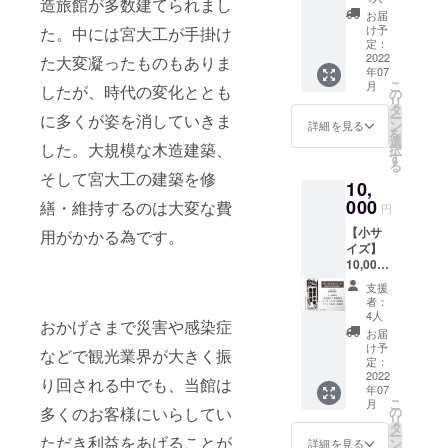
造旅館が多数建てられまし
札の製
建築、
お届
で近年は若
作、館
温泉建
け予
た。中には宮大工が手掛け
い世代の方
内への
築の維
定：
貼付は
2022
持修繕
た大変凝ったものもありま
も多くご利
年07
なくた
に使用
用いただい
こ
月
したが、時代の変化ととも
だただ
させて
の
リ
応援を
ておりま
いただ
タ
ー
に多くが姿を消していきま
してい
きま
ン
詳細を見る
す。
を
ただけ
す。
選
した。大規模な木造建築、
択
今後も、新
る方用
『ご支
す
る
のコー
援御
しいことを
そして宮大工の建築を修
10,
スで
礼』 九
とりいれな
す。御
000
代目か
繕・維持するのは大変な費
円
がら金具
礼メー
らの御
【小サ
ルの
用がかかる為です。
礼メー
屋、温泉文
イズ】
他、御
ル ※ご
化を守って
10,000
礼用千
注意事
円 千社
社札
いきたいと
項 メー
支援
札【牛
（名入
ルアド
者：
思っていま
にひか
れはで
レスは
4人
おかげさまで災害や感染症
す。
れて】
きませ
お間違
お届
小サイ
ん）の
えない
け予
などで観光業界が大きく振
ズ貼付
PDF
定：
ようご
貼付札
2022
データ
入力く
り回される中でも、当館は
年07
寸法：
をお送
ださ
こ
月
約 幅
りいた
の
多くのお客様にいらしてい
い。 九
リ
40mm
しま
タ
代目が
ー
縦
ただき利益をあげることが
す。金
ン
書きま
詳細を見る