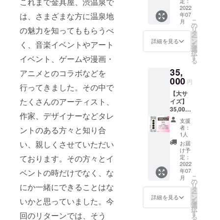
これまで金具屋、渋温泉で
の為、
礼』 オ
定：
来上が
ん） 名
名入れ
認して
ンハン×
今もこ
名、会
不可と
法：約
2022
千社札
リジナ
りによ
前入り
文字を
いただ
渋温泉
とある
社名、
年07
は、さまざまな方に温泉地
させて
幅
が金具
ル名入
る返
札大・
指定し
きま
のイラ
こ
ごとに
月
団体名
いただ
70mm
屋の取
れ千社
の
品・返
中・小
てくだ
す。 ----
ストを
リ
の魅力を知ってももらうべ
渋に来
も可能
きま
縦
材、ロ
札の製
タ
金など
を各4枚
さい
- デザイ
担当し
ー
ていた
です。
す。 ・
192mm
ケなど
作 金具
ン
には応
ご住所
詳細を見る
※※※※※※
ナー：
く、音楽イベントやアート
まし
を
だいて
ただ
ギフト
概要：
で映り
屋に1年
選
じられ
に送付
※※※※※※
A2WOR
た。今
択
います
し、本
などで
ORICO
込む場
間貼付
す
ません
空欄札
イベント、ゲームや漫画・
※※※※※※
K デザ
回の千
る
(呼びつ
人とは
ご本人
O SUN
合があ
貼付場
のでご
大・
※※※※※
イ
社札プ
けられ
無関係
35,
と別の
特有の
りま
所：金
アニメとのコラボなどを
了承く
中・小
名入れ
ナー。
ロジェ
てい
な著名
名入れ
ペンを
000
す。勝
具屋1階
ださ
を各1枚
は肩書
円
音泉温
クトも
る）。
人や著
行ってきました。その中で
をする
つかっ
手なが
廊下
い。
をご住
をいれ
楽等の
どうぞ
※ご注意
作権に
【大サ
場合
た手作
らご支
（場所
所に送
たり連
アート
よろし
事項 ・
たくさんのアーティスト、
かかる
イズ】
は、事
業での
援＝ご
の指定
付
名にす
ワーク
くお願
名入れ
名前は
35,000
由を備
精巧な
許諾と
はでき
※※※※※※
ること
でお世
作家、デザイナーなどタレ
い致し
時にデ
不可と
円 千社
考欄に
デザイ
させて
ませ
※※※※※※
も可能
支援
話に
ます。
ザイン
させて
札【金
ご記載
ン。札
いただ
ん） 名
※※※※※※
者：
です。
ントのある方々と知り合
なって
※ご注意
のやり
いただ
具屋こ
下さ
のサイ
きま
前入り
1人
※※※※※
製作前
いま
事項 ・
取りを
きま
けし】
い。 ・
ズでデ
す。 ・
札大・
い、親しくさせていただい
必ず
お届
にデー
す。金
名入れ
いたし
す。 ・
大サイ
公序良
ザイン
千社札
中・小
け予
【備考
タで確
具屋の
時にデ
ますの
ギフト
ズ貼付
俗に反
が違い
定：
ております。その方々とイ
は支援
を各4枚
欄】に
認して
意匠を
ザイン
で、お
などで
貼付札
2022
する文
ます。
の御礼
ご住所
名入れ
いただ
デザイ
のやり
間違え
年07
ベントの時だけでなく、な
ご本人
寸法：
字につ
『ご支
となり
に送付
文字を
きま
ンとし
こ
取りを
月
の無い
と別の
約 幅
いては
援御
の
ますの
空欄札
指定し
す。 ----
て再構
リ
いたし
にか一緒にできることはな
よう
名入れ
70mm
制作で
礼』 オ
タ
で、出
大・
てくだ
- デザイ
築する
ー
ますの
メール
をする
縦
きませ
リジナ
ン
来上が
中・小
詳細を見る
さい
ナー：
いかと思っていました。今
様には
を
で、お
アドレ
場合
192mm
ん。 ・
ル名入
選
りによ
を各1枚
※※※※※※
きゅう
毎回驚
択
間違え
ス、お
は、事
概要：
廊下へ
れ千社
す
る返
をご住
※※※※※※
回のリターンでは、そう
だいめ
かされ
る
の無い
電話番
由を備
金具屋
の貼付
札の製