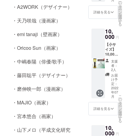
です。
などで
約 幅
の為、
援御
の
品・返
中・小
指定し
藤田聡
出演
リ
取りを
ただ
ご本人
40mm
・A2WORK（デザイナー）
千社札
礼』 オ
タ
金など
を各4枚
てくだ
平 デザ
中。今
ー
いたし
し、本
と別の
縦
が金具
リジナ
ン
には応
ご住所
詳細を見る
さい
イ
後の活
を
ますの
人とは
名入れ
110mm
屋の取
ル名入
選
じられ
に送付
※※※※※※
ナー。
躍もと
択
で、お
・天乃咲哉（漫画家）
無関係
をする
概要：
材、ロ
れ千社
す
ません
空欄札
※※※※※※
東京工
ても楽
る
間違え
な著名
場合
話題の
ケなど
札の製
のでご
大・
※※※※※※
芸大学
しみで
の無い
人や著
10,
は、事
平成レ
で映り
作 金具
了承く
中・小
※※※※※
芸術学
す！ ※
・emi tanaji（壁画家）
よう
作権に
由を備
トロ。
000
込む場
屋に1年
ださ
を各1枚
名入れ
円
部卒。
ご注意
メール
かかる
考欄に
千社札
合があ
間貼付
い。
をご住
は肩書
現在北
事項 ・
アドレ
名前は
【小サ
ご記載
をまさ
りま
貼付場
所に送
をいれ
・Oricoo Sun（画家）
海道で
名入れ
ス、お
不可と
イズ】
下さ
かの
す。勝
所：金
付
たり連
活動
時にデ
電話番
させて
10,000
い。 ・
8cmシ
手なが
具屋1階
※※※※※※
名にす
中。金
ザイン
号をご
いただ
円 千社
公序良
ングル
らご支
廊下
※※※※※※
・中嶋春陽（俳優/歌手）
ること
支援
具屋と
のやり
入力く
きま
札
俗に反
CDジャ
援＝ご
（場所
※※※※※※
者：
も可能
はイベ
取りを
ださ
す。 ・
【Yorok
する文
ケット
許諾と
の指定
2人
※※※※※
です。
ントを
いたし
い。 ・
ギフト
obiの
字につ
に見立
・藤田聡平（デザイナー）
させて
はでき
必ず
お届
製作前
通じて
ますの
個人名
などで
灯】小
いては
てたデ
いただ
ませ
け予
【備考
にデー
のご縁
で、お
だけで
ご本人
サイズ
制作で
ザイ
定：
きま
ん） 名
欄】に
タで確
です。
間違え
なく連
と別の
貼付 貼
2022
・磨伸映一郎（漫画家）
きませ
ン。
す。 ・
前入り
名入れ
認して
※ご注意
の無い
名、会
年07
名入れ
付札寸
ん。 ・
『ご支
千社札
札大・
文字を
いただ
事項 ・
こ
よう
月
社名、
をする
法：約
廊下へ
援御
の
は支援
中・小
指定し
きま
名入れ
リ
メール
・MAJIO（画家）
団体名
場合
幅
の貼付
礼』 オ
タ
の御礼
を各4枚
てくだ
す。 ----
時にデ
ー
アドレ
も可能
は、事
40mm
の為、
リジナ
ン
となり
ご住所
詳細を見る
さい
- デザイ
ザイン
を
ス、お
です。
由を備
縦
千社札
ル名入
選
ますの
に送付
※※※※※※
ナー：
のやり
・宮本悠合（画家）
択
電話番
ただ
考欄に
110mm
が金具
れ千社
す
で、出
空欄札
※※※※※※
磨伸映
取りを
る
号をご
し、本
ご記載
概要：
屋の取
札の製
来上が
大・
※※※※※※
一郎 漫
いたし
入力く
人とは
10,
下さ
金具屋
材、ロ
作 金具
りによ
中・小
※※※※※
・山下メロ（平成文化研究
画家。
ますの
ださ
無関係
い。 ・
廊下に
000
ケなど
屋に1年
る返
を各1枚
名入れ
円
「氷室
で、お
い。 ・
な著名