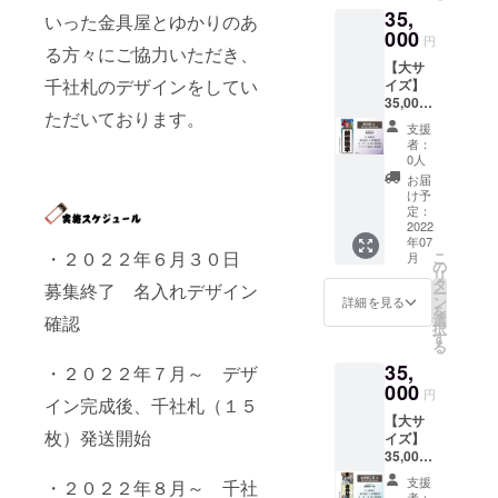
品・返
所に送
※※※※※※
金具屋
ます。
よう
号をご
35,
考欄に
の家紋
の為、
作 金具
いった金具屋とゆかりのあ
金など
付
※※※※※
九代
※ご注意
メール
入力く
ご記載
や内装
000
千社札
屋に1年
には応
※※※※※※
名入れ
円
目。デ
事項 ・
アドレ
ださ
下さ
をこけ
る方々にご協力いただき、
が金具
間貼付
じられ
※※※※※※
は肩書
ザイ
名入れ
ス、お
い。 ・
【大サ
い。 ・
し
屋の取
貼付場
ません
※※※※※※
をいれ
ナーで
時にデ
電話番
千社札のデザインをしてい
個人名
イズ】
公序良
（トー
材、ロ
所：金
のでご
※※※※※
たり連
はない
ザイン
号をご
だけで
35,000
俗に反
テム
ケなど
具屋1階
了承く
必ず
名にす
はずで
のやり
ただいております。
入力く
なく連
円 千社
する文
ポー
で映り
廊下
ださ
【備考
ること
支援
すがし
取りを
ださ
名、会
札【湯
字につ
ル）風
込む場
（場所
い。
欄】に
者：
も可能
ぶざる
いたし
い。 ・
社名、
治猿】
いては
にあし
合があ
の指定
0人
名入れ
です。
くんの
ますの
個人名
団体名
大サイ
制作で
らった
りま
はでき
文字を
お届
製作前
デザイ
で、お
だけで
も可能
ズ貼付
きませ
デザイ
す。勝
ませ
け予
指定し
にデー
ンやモ
間違え
なく連
です。
貼付札
ん。 ・
ン。今
定：
手なが
ん） 名
てくだ
タで確
ンハン×
の無い
名、会
ただ
寸法：
2022
廊下へ
回は猫
らご支
前入り
さい
認して
渋温泉
よう
社名、
年07
し、本
約 幅
の貼付
と猿が
援＝ご
札大・
※※※※※※
いただ
のイラ
・２０２２年６月３０日
こ
メール
月
団体名
人とは
70mm
の為、
追加！
の
許諾と
中・小
※※※※※※
きま
ストを
リ
アドレ
も可能
無関係
縦
千社札
『ご支
タ
させて
を各4枚
※※※※※※
募集終了 名入れデザイン
す。 ----
担当し
ー
ス、お
です。
な著名
192mm
が金具
援御
ン
いただ
ご住所
詳細を見る
※※※※※
- デザイ
まし
を
電話番
ただ
人や著
概要：
屋の取
礼』 オ
選
きま
に送付
確認
名入れ
ナー：
た。今
択
号をご
し、本
作権に
お猿の
材、ロ
リジナ
す
す。 ・
空欄札
は肩書
天乃咲
回の千
る
入力く
人とは
かかる
温泉渋
ケなど
ル名入
千社札
大・
をいれ
哉 漫画
社札プ
ださ
無関係
35,
名前は
温泉。
・２０２２年７月～ デザ
で映り
れ千社
は支援
中・小
たり連
家。金
ロジェ
い。 ・
な著名
不可と
いわず
000
込む場
札の製
の御礼
を各1枚
名にす
円
具屋が
クトも
個人名
人や著
イン完成後、千社札（１５
させて
もがな
合があ
作 金具
となり
をご住
ること
建物の
みなさ
だけで
作権に
【大サ
いただ
の温泉
りま
屋に1年
ますの
所に送
も可能
モデル
まどう
枚）発送開始
なく連
かかる
イズ】
きま
につか
す。勝
間貼付
で、出
付
です。
のひと
ぞよろ
名、会
名前は
35,000
す。 ・
るニホ
手なが
貼付場
来上が
※※※※※※
製作前
つに
しくお
社名、
不可と
円 千社
ギフト
ンザル
らご支
所：金
りによ
※※※※※※
にデー
支援
なって
・２０２２年８月～ 千社
願い致
団体名
させて
札【金
などで
のデザ
援＝ご
具屋1階
る返
※※※※※※
者：