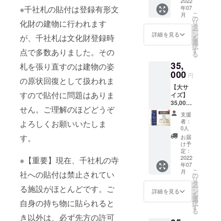
と別の
貼付 貼
2022
きませ
ン。
いただ
前入り
名入れ
認して
※ご注意
の無い
名、会
年07
※千社札の貼付は登録有形文
名入れ
付札寸
ん。 ・
『ご支
きま
札大・
文字を
いただ
事項 ・
こ
よう
月
社名、
をする
法：約
廊下へ
援御
の
す。 ・
中・小
指定し
きま
名入れ
リ
化財の建物に行われます
メール
団体名
場合
幅
の貼付
礼』 オ
タ
千社札
を各4枚
てくだ
す。 ----
時にデ
ー
アドレ
も可能
は、事
70mm
の為、
リジナ
ン
は支援
ご住所
詳細を見る
さい
- デザイ
が、千社札は文化財登録時
ザイン
を
ス、お
です。
由を備
縦
千社札
ル名入
選
の御礼
に送付
※※※※※※
ナー：
のやり
択
電話番
ただ
考欄に
192mm
が金具
れ千社
す
となり
空欄札
点で多数ありました。その
※※※※※※
磨伸映
取りを
る
号をご
し、本
ご記載
概要：
屋の取
札の製
ますの
大・
※※※※※※
一郎 漫
いたし
入力く
人とは
35,
下さ
金具屋
材、ロ
作 金具
札を張り直すのは建物の姿
で、出
中・小
※※※※※
画家。
ますの
ださ
無関係
い。 ・
廊下に
000
ケなど
屋に1年
来上が
を各1枚
名入れ
円
「氷室
で、お
い。 ・
な著名
の原状回復として扱われま
公序良
ならぶ
で映り
間貼付
りによ
をご住
は肩書
の天地
間違え
個人名
人や著
【大サ
俗に反
優しい
込む場
貼付場
る返
所に送
をいれ
Fate/sc
の無い
だけで
すので貼付に問題はありま
作権に
イズ】
する文
あかり
合があ
所：金
品・返
付
たり連
hool
よう
なく連
かかる
35,000
字につ
の提灯
りま
具屋1階
金など
※※※※※※
名にす
life」を
せん。ご理解のほどどうぞ
メール
名、会
名前は
円 千社
いては
をデザ
す。勝
廊下
には応
※※※※※※
ること
支援
連載
アドレ
社名、
不可と
札【君
制作で
イン。
手なが
（場所
じられ
※※※※※※
者：
も可能
よろしくお願いいたしま
中。大
ス、お
団体名
させて
と愛愛
きませ
みなさ
らご支
の指定
0人
ません
※※※※※
です。
人気
電話番
も可能
いただ
傘】大
ん。 ・
んの
援＝ご
はでき
す。
のでご
必ず
お届
製作前
Fateの4
号をご
です。
きま
サイズ
廊下へ
日々が
許諾と
ませ
け予
了承く
【備考
にデー
コマ世
入力く
ただ
す。 ・
貼付 貼
の貼付
喜びで
定：
させて
ん） 名
ださ
欄】に
タで確
界線。8
ださ
し、本
ギフト
付札寸
2022
の為、
溢れま
※【重要】現在、千社札の寺
いただ
前入り
い。
名入れ
認して
巻にて
い。 ・
人とは
年07
などで
法：約
千社札
すよう
きま
札大・
文字を
いただ
主人公
こ
個人名
月
無関係
社への貼付は禁止されてい
ご本人
幅
が金具
に。
の
す。 ・
中・小
指定し
きま
たちが
リ
だけで
な著名
と別の
70mm
屋の取
『ご支
タ
千社札
を各4枚
てくだ
す。 ----
金具屋
ー
なく連
る施設がほとんどです。ご
人や著
名入れ
縦
材、ロ
援御
ン
は支援
ご住所
詳細を見る
さい
- デザイ
を訪れ
を
名、会
作権に
をする
192mm
ケなど
礼』 オ
選
の御礼
に送付
※※※※※※
ナー：
自身の持ち物に貼られると
るエピ
択
社名、
かかる
場合
概要：
で映り
リジナ
す
となり
空欄札
※※※※※※
MAJIO
ソード
る
団体名
名前は
は、事
黒板に
込む場
ル名入
ますの
大・
※※※※※※
き以外は、必ず先方の許可
絵描
があり
も可能
不可と
由を備
並んだ