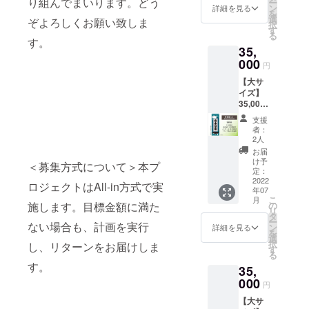
り組んでまいります。どう
や阿
ー
取りを
団体名
い。 ・
192mm
が金具
リジナ
ン
込む場
中・小
詳細を見る
指定し
- デザイ
佐ヶ谷
を
いたし
も可能
公序良
概要：
屋の取
ル名入
選
合があ
を各1枚
てくだ
ぞよろしくお願い致しま
ナー：
駅、恵
択
ますの
です。
俗に反
金具屋
材、ロ
れ千社
す
りま
をご住
さい
ORICO
比寿の
る
で、お
ただ
する文
の歯車
ケなど
札の製
す。
す。勝
所に送
※※※※※※
O SUN
銭湯な
間違え
し、本
35,
字につ
と、星
で映り
作 金具
手なが
付
※※※※※※
画家。
どの壁
の無い
人とは
いては
をモ
000
込む場
屋に1年
らご支
※※※※※※
※※※※※※
円
すべて
画も手
よう
無関係
制作で
チーフ
合があ
間貼付
援＝ご
※※※※※※
※※※※※
手作業
掛けて
メール
な著名
【大サ
きませ
にその
りま
貼付場
許諾と
※※※※※※
名入れ
で作品
いま
アドレ
人や著
イズ】
ん。 ・
時々の
す。勝
所：金
させて
※※※※※
は肩書
を制
す。 ※
ス、お
作権に
35,000
廊下へ
時世に
手なが
具屋1階
いただ
必ず
をいれ
作。渋
ご注意
電話番
かかる
円 千社
の貼付
噛み合
らご支
廊下
きま
【備考
たり連
支援
温泉の
事項 ・
号をご
名前は
札【看
の為、
いつつ
援＝ご
（場所
す。 ・
欄】に
者：
名にす
イベン
名入れ
入力く
不可と
板猫】
千社札
永遠に
許諾と
の指定
2人
千社札
名入れ
ること
トを通
時にデ
ださ
させて
大サイ
が金具
続いて
させて
はでき
は支援
文字を
お届
も可能
じての
ザイン
い。 ・
いただ
ズ貼付
屋の取
ほしい
いただ
ませ
け予
の御礼
指定し
です。
＜募集方式について＞本プ
ご縁で
のやり
個人名
きま
貼付札
材、ロ
という
定：
きま
ん） 名
となり
てくだ
製作前
す。何
取りを
だけで
す。 ・
寸法：
2022
ケなど
イメー
す。 ・
前入り
ますの
さい
ロジェクトはAll-in方式で実
にデー
もない
いたし
なく連
年07
ギフト
約 幅
で映り
ジ 『ご
千社札
札大・
で、出
※※※※※※
タで確
ところ
こ
ますの
月
名、会
などで
70mm
込む場
支援御
の
施します。目標金額に満た
は支援
中・小
来上が
※※※※※※
認して
にペン
リ
で、お
社名、
ご本人
縦
合があ
礼』 オ
タ
の御礼
を各4枚
りによ
※※※※※※
いただ
を入れ
ー
間違え
団体名
と別の
192mm
ない場合も、計画を実行
りま
リジナ
ン
となり
ご住所
詳細を見る
る返
※※※※※
きま
ていく
を
の無い
も可能
名入れ
概要：
す。勝
ル名入
選
ますの
に送付
品・返
名入れ
す。 ----
制作工
択
よう
し、リターンをお届けしま
です。
をする
金具屋
手なが
れ千社
す
で、出
空欄札
金など
は肩書
- デザイ
程は非
る
メール
ただ
場合
で長い
らご支
札の製
来上が
大・
には応
をいれ
ナー：
常に面
す。
アドレ
し、本
35,
は、事
間活躍
援＝ご
作 金具
りによ
中・小
じられ
たり連
HAL-hi
白く生
ス、お
人とは
由を備
した看
000
許諾と
屋に1年
る返
を各1枚
ません
名にす
円
中嶋春
命が生
電話番
無関係
考欄に
板猫。
させて
間貼付
品・返
をご住
のでご
ること
陽。俳
まれ増
号をご
な著名
【大サ
ご記載
今はお
いただ
貼付場
金など
所に送
了承く
も可能
優、歌
えてい