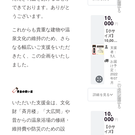
を
110mm
額はす
選
すがこ
択
できております。ありがと
概要：
べて
す
ちらの
る
牛にひ
（CF手
ご支援
うございます。
10,
かれて
数料引
ではお
善光寺
000
き後）
名前が
円
参り。
金具屋
わかり
これからも貴重な建物や温
【小サ
金具屋
の旅館
ません
イズ】
の玄関
建築、
ので、
泉文化の維持のため、さら
10,000
にいる
温泉建
知人の
円 千社
牛をモ
なる幅広いご支援をいただ
築の維
方には
支援
札【金
チーフ
持修繕
よそよ
者：
具屋レ
きたく、この企画をいたし
にした
に使用
5人
そしい
トロパ
公式デ
させて
御礼
お届
ました。
ンフ】
ザイン
いただ
け予
メール
小サイ
『ご支
定：
きま
となっ
ズ貼付
2022
援御
す。
てしま
年07
貼付札
礼』 オ
『ご支
うかも
こ
月
寸法：
リジナ
の
援御
しれま
リ
約 幅
ル名入
タ
礼』 九
せんこ
ー
40mm
れ千社
ン
代目か
詳細を見る
とご了
を
縦
札の製
選
らの御
承くだ
択
いただいた支援金は、文化
110mm
作 金具
す
礼メー
さい
る
概要：
屋に1年
ル 御礼
（備考
財「斉月楼」「大広間」や
10,
金具屋
間貼付
用千社
欄にど
で昭和
000
貼付場
札印刷
昔からの温泉浴場の修繕・
なたな
円
11年に
所：金
データ
のかヒ
【小サ
発行さ
具屋1階
維持費や防災のための設
PDF ※
ントを
イズ】
れた当
廊下
ご注意
書いて