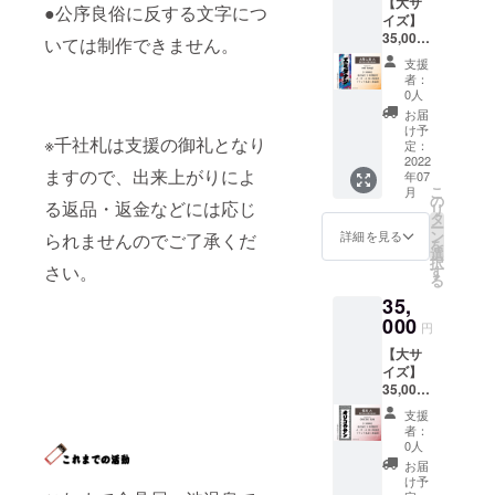
不可と
【大サ
ん。 ・
町に伝
させて
所：金
付
●公序良俗に反する文字につ
たり連
いただ
様には
間違え
させて
イズ】
廊下へ
わる大
いただ
具屋1階
※※※※※※
名にす
きま
毎回驚
の無い
いただ
35,000
の貼付
沼池と
きま
廊下
いては制作できません。
※※※※※※
ること
す。 ----
かされ
よう
きま
円 千社
の為、
黒姫と
す。 ・
（場所
※※※※※※
も可能
支援
- デザイ
ます。
メール
す。 ・
札【太
千社札
の悲恋
千社札
の指定
※※※※※
者：
です。
ナー：
※ご注意
アドレ
ギフト
陽と
が金具
の民話
は支援
はでき
0人
必ず
製作前
KANAZ
事項 ・
ス、お
などで
湯】大
屋の取
をモ
の御礼
ませ
【備考
お届
にデー
AWA
名入れ
電話番
ご本人
サイズ
材、ロ
チーフ
となり
ん） 名
け予
欄】に
タで確
from
時にデ
号をご
※千社札は支援の御礼となり
と別の
貼付 貼
ケなど
にした
定：
ますの
前入り
名入れ
認して
Tokyo
ザイン
入力く
名入れ
付札寸
2022
で映り
デザイ
で、出
札大・
文字を
いただ
Syokud
ますので、出来上がりによ
のやり
ださ
年07
をする
法：約
込む場
ン 『ご
来上が
中・小
指定し
きま
o 映像
こ
取りを
月
い。 ・
場合
幅
合があ
支援御
の
りによ
を各4枚
てくだ
す。 ----
る返品・返金などには応じ
作家、
リ
いたし
個人名
は、事
70mm
りま
礼』 オ
タ
る返
ご住所
さい
- デザイ
デザイ
ー
ますの
だけで
由を備
縦
す。勝
リジナ
ン
品・返
に送付
詳細を見る
られませんのでご了承くだ
※※※※※※
ナー：
ナー。
を
で、お
なく連
考欄に
192mm
手なが
ル名入
選
金など
空欄札
※※※※※※
きゅう
2009年
択
間違え
名、会
ご記載
概要：
らご支
れ千社
さい。
す
には応
大・
※※※※※※
だいめ
の初回
る
の無い
社名、
下さ
富士山
援＝ご
札の製
じられ
中・小
※※※※※
金具屋
渋響か
よう
団体名
35,
い。 ・
を足元
許諾と
作 金具
ません
を各1枚
名入れ
九代
ら参加
メール
も可能
公序良
に巨大
000
させて
屋に1年
のでご
をご住
は肩書
円
目。デ
してい
アドレ
です。
俗に反
な湯け
いただ
間貼付
了承く
所に送
をいれ
ザイ
るグラ
ス、お
ただ
【大サ
する文
むりが
きま
貼付場
ださ
付
たり連
ナーで
フィッ
電話番
し、本
イズ】
字につ
立ち上
す。 ・
所：金
い。
※※※※※※
名にす
はない
ク映像
号をご
人とは
35,000
いては
る様子
千社札
具屋1階
※※※※※※
ること
はずで
制作
入力く
無関係
円 千社
制作で
をあら
は支援
廊下
※※※※※※
も可能
支援
すがし
チーム
ださ
な著名
札【極
きませ
わした
の御礼
（場所
※※※※※
者：
です。
ぶざる
「東京
い。 ・
人や著
楽】大
ん。 ・
アート
となり
の指定
0人
必ず
製作前
くんの
食堂」
個人名
作権に
サイズ
廊下へ
札 『ご
ますの
はでき
【備考
お届
にデー
デザイ
のメン
だけで
かかる
貼付 貼
の貼付
支援御
で、出
ませ
け予
欄】に
タで確
ンやモ
バー。
なく連
名前は
付札寸