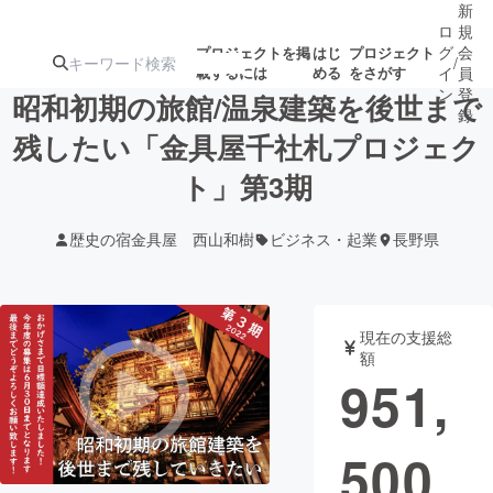
新
ロ
規
グ
会
プロジェクトを掲
はじ
プロジェクト
/
載するには
める
をさがす
イ
員
ン
登
昭和初期の旅館/温泉建築を後世まで
録
残したい「金具屋千社札プロジェク
ト」第3期
人気のプロ
注目のリ
注目の新着プロ
募集終了が近いプ
もうすぐ公開
ジェクト
ターン
ジェクト
ロジェクト
されます
歴史の宿金具屋 西山和樹
ビジネス・起業
長野県
アート・写真
音楽
現在の支援総
テクノロジー・ガジェット
ゲーム・サ
額
951,
映像・映画
書籍・雑誌
500
ビジネス・起業
チャレンジ