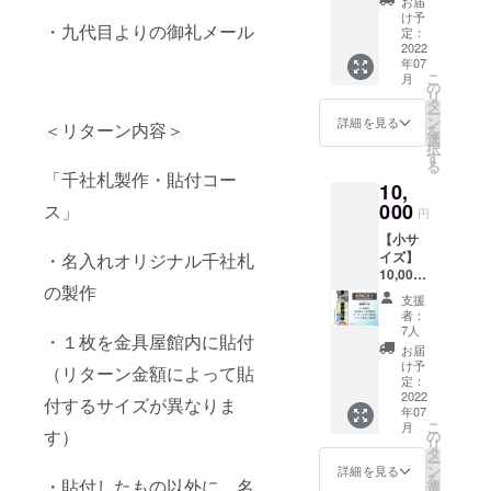
文字を
お届
製作前
デザイ
間違え
ズ貼付
デザイ
ませ
け予
指定し
にデー
ンやモ
の無い
・九代目よりの御礼メール
貼付札
ン。今
定：
ん） 名
てくだ
タで確
ンハン×
よう
寸法：
2022
回は猫
前入り
さい
認して
渋温泉
メール
年07
約 幅
と猿が
札大・
※※※※※※
いただ
のイラ
こ
アドレ
月
40mm
追加！
の
中・小
※※※※※※
きま
ストを
リ
ス、お
縦
『ご支
タ
を各4枚
※※※※※※
す。 ----
担当し
ー
電話番
110mm
援御
ン
ご住所
詳細を見る
※※※※※
- デザイ
＜リターン内容＞
まし
を
号をご
概要：
礼』 オ
選
に送付
名入れ
ナー：
た。今
択
入力く
お猿の
リジナ
す
空欄札
は肩書
天乃咲
回の千
る
ださ
温泉渋
ル名入
大・
「千社札製作・貼付コー
をいれ
哉 漫画
社札プ
い。 ・
10,
温泉。
れ千社
中・小
たり連
家。金
ロジェ
個人名
いわず
000
札の製
ス」
を各1枚
名にす
円
具屋が
クトも
だけで
もがな
作 金具
をご住
ること
建物の
どうぞ
なく連
【小サ
の温泉
屋に1年
所に送
も可能
モデル
よろし
名、会
イズ】
・名入れオリジナル千社札
につか
間貼付
付
です。
のひと
くお願
社名、
10,000
るニホ
貼付場
※※※※※※
製作前
つに
い致し
団体名
の製作
円 千社
ンザル
所：金
※※※※※※
にデー
支援
なって
ます。
も可能
札【金
のデザ
具屋1階
※※※※※※
者：
タで確
いるコ
※ご注意
です。
具屋三
イン。
廊下
7人
※※※※※
認して
ミック
・１枚を金具屋館内に貼付
事項 ・
ただ
景】小
『ご支
（場所
必ず
お届
いただ
「この
名入れ
し、本
サイズ
援御
の指定
け予
【備考
きま
（リターン金額によって貼
はな綺
時にデ
人とは
貼付 貼
礼』 オ
定：
はでき
欄】に
す。 ----
譚」の
ザイン
無関係
付札寸
2022
リジナ
ませ
付するサイズが異なりま
名入れ
- デザイ
作者さ
のやり
な著名
年07
法：約
ル名入
ん） 名
文字を
ナー：
んで
こ
取りを
月
人や著
幅
れ千社
す）
の
前入り
指定し
emi
す。繊
リ
いたし
作権に
40mm
札の製
タ
札大・
てくだ
tanaji
細な描
ー
ますの
かかる
縦
作 金具
ン
中・小
詳細を見る
さい
絵描
写と心
を
で、お
名前は
・貼付したもの以外に、名
110mm
屋に1年
選
を各4枚
※※※※※※