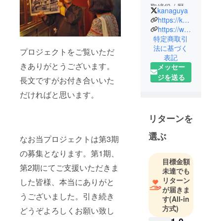
取締役 / 歴史
kanaguya
の宿金具屋
https://kanaguya.com
九代目
https://www.facebook.com/kanaguya
特定商取引
大学卒業
法に基づく
後、金具屋
プロジェクトをご覧いただ
表記
に入社。以
きありがとうございます。
メッセー
降宿の仕事
ジを送る
長文ですがお付き合いいた
とともにデ
ザインや音
だければと思います。
楽イベント
など別のコ
リターンを
ンテンツに
選ぶ
もたずさ
なお当プロジェクトは第3期
わってきま
の募集となります。第1期、
した。
目標金額
第2期にてご支援いただきま
しぶざるく
未達でも
リターン
ん作者 / モン
した皆様、本当にありがと
が届きま
ハン渋コラ
うございました。引き続き
す
(All-in
ボイベント
方式)
どうぞよろしくお願い致し
イラスト担