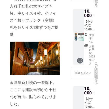
き、壁
温まる
択
間違え
不可と
概要：
間貼付
す
ご住所
※※※※※※
画家。
人間模
る
の無い
入れ千社札の大サイズ４
させて
金具屋
貼付場
に送付
※※※※※※
金具屋
様（狐
よう
いただ
10,
の特徴
所：金
空欄札
※※※※※
の斎月
枚、中サイズ４枚、小サイ
模様？
メール
きま
的な外
000
具屋1階
大・
名入れ
円
の湯の
神様模
アドレ
す。 ・
観、内
廊下
中・小
は肩書
ズ４枚とブランク（空欄）
アート
様？）
ス、お
ギフト
【小サ
装を描
（場所
を各1枚
をいれ
ディレ
は必
電話番
などで
イズ】
き、オ
の指定
札を各サイズ1枚ずつをご提
をご住
たり連
クター
見、ア
号をご
ご本人
10,000
リジナ
はでき
所に送
名にす
もして
ニメ版
入力く
と別の
円 千社
ルキャ
供
ませ
付
ること
支援
いただ
もぜひ
ださ
名入れ
札【星
ラのか
ん） 名
※※※※※※
者：
も可能
きまし
チェッ
い。 ・
をする
廻廻】
なぐや
前入り
4人
※※※※※※
です。
た。富
クを。
個人名
場合
小サイ
ちゃん
札大・
※※※※※※
お届
製作前
士山の
※ご注意
だけで
は、事
ズ貼付
が巡る
中・小
け予
※※※※※
にデー
タイル
事項 ・
なく連
由を備
貼付札
デザイ
定：
を各4枚
必ず
タで確
アート
名入れ
名、会
考欄に
寸法：
2022
ン。
ご住所
【備考
認して
は必
時にデ
社名、
年07
ご記載
約 幅
『ご支
に送付
欄】に
いただ
見！
こ
ザイン
月
団体名
下さ
40mm
援御
の
空欄札
名入れ
きま
KITTE
リ
のやり
も可能
い。 ・
縦
礼』 オ
タ
大・
文字を
す。 ----
や阿
ー
取りを
です。
公序良
110mm
リジナ
ン
中・小
詳細を見る
指定し
- デザイ
佐ヶ谷
を
いたし
ただ
俗に反
概要：
ル名入
選
を各1枚
てくだ
ナー：
駅、恵
択
ますの
し、本
する文
金具屋
れ千社
す
をご住
さい
ORICO
金具屋斉月楼の一階廊下。
比寿の
る
で、お
人とは
字につ
の歯車
札の製
所に送
※※※※※※
O SUN
銭湯な
間違え
無関係
10,
いては
と、星
作 金具
付
ここには建設当初から千社
※※※※※※
画家。
どの壁
の無い
な著名
制作で
をモ
000
屋に1年
※※※※※※
※※※※※※
円
すべて
画も手
よう
人や著
きませ
チーフ
間貼付
札が自由に貼られておりま
※※※※※※
※※※※※
手作業
掛けて
メール
作権に
【小サ
ん。 ・
にその
貼付場
※※※※※※
名入れ
で作品
いま
アドレ
かかる
イズ】
した。
廊下へ
時々の
所：金
※※※※※
は肩書
を制
す。 ※
ス、お
名前は
10,000
の貼付
時世に
具屋1階
必ず
をいれ
作。渋