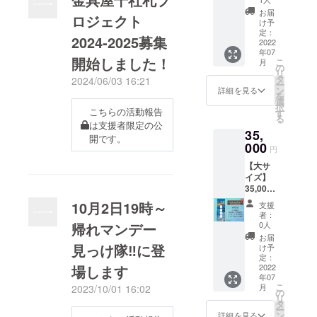
い。
※※※※※※
です。
渋温泉
間違え
ださ
公序良
朱】大
千社札
デザイ
許諾と
ませ
※※※※※※
お届
製作前
に来て
の無い
ロジェクト
い。 ・
俗に反
サイズ
が金具
ン札。
させて
ん） 名
け予
※※※※※
にデー
いただ
よう
個人名
する文
貼付 貼
屋の取
ご支援
定：
いただ
前入り
必ず
タで確
いてい
2024-2025募集
メール
だけで
字につ
付札寸
2022
材、ロ
金の一
きま
札大・
【備考
認して
る通称
アドレ
なく連
年07
いては
法：約
ケなど
部は音
す。 ・
中・小
欄】に
いただ
開始しました！
「ピカ
こ
ス、お
月
名、会
制作で
幅
で映り
泉温楽
の
千社札
を各4枚
名入れ
きま
チュー
リ
電話番
社名、
きませ
70mm
込む場
の運営
タ
は支援
ご住所
2024/06/03 16:21
文字を
す。 ----
」さん
ー
号をご
団体名
ん。 ・
縦
合があ
に使用
ン
の御礼
に送付
詳細を見る
指定し
- デザイ
です。
を
入力く
も可能
廊下へ
192mm
りま
されま
選
となり
空欄札
てくだ
ナー：
石巻市
択
ださ
です。
の貼付
概要：
こちらの活動報告
す。勝
す。
す
ますの
大・
さい
山下メ
にてご
る
い。 ・
ただ
の為、
『金具
手なが
『ご支
で、出
中・小
は支援者限定の公
※※※※※※
ロ 平成
活躍
個人名
し、本
35,
千社札
屋』の
らご支
援御
来上が
を各1枚
※※※※※※
開です。
文化研
中！ ※
だけで
人とは
が金具
オリジ
000
援＝ご
礼』 オ
りによ
をご住
※※※※※※
円
究家、
ご注意
なく連
無関係
屋の取
ナルロ
許諾と
リジナ
る返
所に送
※※※※※
平成レ
事項 ・
名、会
な著名
【大サ
材、ロ
ゴをメ
させて
ル名入
品・返
付
名入れ
トロ提
名入れ
社名、
人や著
イズ】
ケなど
イン
いただ
れ千社
金など
※※※※※※
は肩書
唱者。
時にデ
団体名
作権に
35,000
で映り
に、祀
きま
札の製
には応
※※※※※※
をいれ
全国の
ザイン
も可能
かかる
円 千社
込む場
られて
す。 ・
作 金具
じられ
※※※※※※
10月2日19時～
たり連
支援
ファン
のやり
です。
名前は
札【金
合があ
いる九
千社札
屋に1年
ません
※※※※※
者：
名にす
シー絵
取りを
ただ
不可と
具屋レ
りま
頭龍と
は支援
間貼付
0人
帰れマンデー
のでご
必ず
ること
土産の
いたし
し、本
させて
トロパ
す。勝
おつい
の御礼
貼付場
了承く
【備考
お届
も可能
収集
ますの
人とは
いただ
ンフ】
手なが
たちに
見っけ隊‼に登
となり
所：金
け予
ださ
欄】に
です。
（保護
で、お
無関係
きま
大サイ
らご支
供える
定：
ますの
具屋1階
い。
名入れ
製作前
活動）
間違え
な著名
す。 ・
ズ貼付
2022
場します
援＝ご
卵の紋
で、出
廊下
文字を
にデー
を行っ
の無い
人や著
年07
ギフト
貼付札
許諾と
章を背
来上が
（場所
指定し
タで確
てい
こ
よう
月
2023/10/01 16:02
作権に
などで
寸法：
させて
景に、
の
りによ
の指定
てくだ
認して
る。音
リ
メール
かかる
ご本人
約 幅
いただ
館内の
タ
る返
はでき
さい
いただ
泉温楽
ー
アドレ
名前は
と別の
70mm
きま
意匠、
ン
品・返
ませ
詳細を見る
※※※※※※