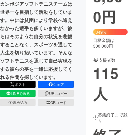
カンボジアソフトテニスチームは
0
円
まちづくり・地域活性化
世界一を目指して活動をしていま
す。中には貧困により学校へ通え
なかった選手も多くいますが、彼
CAMPFIRE for Social Good
CAMPFIRE Creation
349%
らはそのような自分の状況を悲観
CAMPFIREふるさと納税
machi-ya
コミュニティ
目標金額は
することなく、スポーツを通して
300,000円
人生を切り拓いています。そんな
支援者数
ソフトテニスを通じて自己実現を
115
する彼らの夢を一緒に応援してく
れる仲間を探しています。
ポスト
シェア
人
LINEで送る
URLコピー
埋め込み
QRコード
募集終了まで残
り