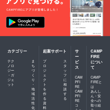
す。
ず、さらに支援を募るなん
て欲張りだ！と言われてし
まうかもしれません。 しか
し、僕はヘッドコーチの立
場として、代表メンバーを
全員日本へ連れて行きたい
というのが本音です。 引き
カテゴリー
起案サポート
サ
CAMP
続き応援のシェア・ご支援
ー
FIRE
をよろしくお願い致しま
テク
ま
プ
ス
ビ
につい
ノロ
ち
ロ
タ
ス
て
す！
ジー
づ
ジ
ッ
・ガ
く
ェ
フ
CAM
CAMP
ジェ
り
ク
に
PFI
FIREと
ット
・
ト
相
RE
は
地
を
談
CAM
あんし
域
作
す
PFI
ん・安
活
る
る
RE
全への
性
資
コ
取り組
化
料
ミュ
み