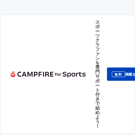
ス
ポ
ー
ツ
ク
ラ
フ
ァ
ン
を
専
門
掲載
無料
サ
ポ
ー
ト
付
き
で
始
め
よ
う
！