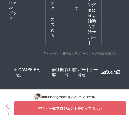
シャ
ェ
ー
ング
ル
ク
タ
mac
グッ
ト
hi-ya
ド
の
補助
広
金申
め
請サ
方
ポー
ト
「QRコード」は株式会社デンソーウェーブの登録商標です。
© CAMPFIRE,
会社概
採用情
パートナー
Inc.
要
報
募集
masatoogiwara
さんへアンコール
もう一度プロジェクトをやってほしい
1