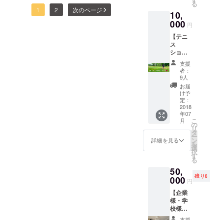
の様子については以下の動
る
ジ） 注
す。僕
社名)紹
イッター、ブログを通して
1
2
次のページ
10,
意：大
は日本
介(ブロ
画で紹介しているので、ご
変申し
000
語で書
多くの方にシェア拡散・応
グ・
円
訳あり
きま
覧いただけますと幸いで
ホーム
【テニ
援・ご支援いただいたおか
ません
す。 ＋
ページ
ス
す。 僕は部活動を終えて
が、ユ
まさと
URL記
げで達成することができま
ショッ
ニ
ぶろぐ
載)
最後に子どもたちに、こん
プ様限
フォー
（https:
支援
したこと、心より感謝申し
定】 あ
ムのデ
//ogiwar
者：
な話をしました。
なた
ザイン
amasat
9人
上げます。 ありがとうござ
（御
はお選
o.net）
______________________
お届
社）の
いました！！！ ここでは、
びいた
でのお
け予
テニス
______________________
だくこ
定：
名前(会
ご支援くださった支援者さ
ショッ
2018
とはで
社名)紹
____________ みんなは
年07
プの宣
きませ
介(ブロ
まへの今後の対応について
こ
月
伝記事
ん。前
の
グ・
夢を持っていますか？（8割
リ
をまさ
面にカ
タ
ホーム
と、今後のクラウドファン
ー
とぶろ
ンボジ
ン
ページ
詳細を見る
くらいの生徒が挙手） その
を
ぐ
ディングの流れについて書
アの国
選
URL記
択
（https:
夢を叶えられると思います
旗、後
す
載)
る
きます。 支援者さまへの今
//ogiwar
面に
か？ みんながそれぞれ持っ
50,
amasat
【CAM
後の対応について ご支援
残り8
o.net）
000
BODIA
円
ている夢は叶えられます。
で紹介
SOFT
くださっている皆さま、こ
【企業
致しま
TENNIS
・・・・・・・・・・・・
様・学
す。こ
の度はカンボジアソフトテ
TEAM
校様向
ちらは
・・・・・・ 僕はみんなと
】をデ
ニスチームのためにありが
け】僕
ただの
ザイン
支援