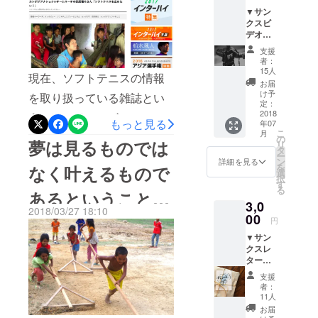
▼サン
援のシェアとご支援のほど
「CAMBODIA SOFT
の価値を高
クスビ
めるために
よろしくお願い致しま
デオレ
TENNIS TEAM」から
ターの
どんどん
支援
す！！ ▼関連記事 ・僕たち
「CAMBODIA NATIONAL
送付 カ
者：
チャレンジ
ンボジ
15人
がクラウドファンディング
POLICE TEAM」に変更致し
現在、ソフトテニスの情報
していきた
アチー
お届
ムから
いです！夢
で得たものは「お金」では
け予
ました。 そのため、今回お
を取り扱っている雑誌とい
あなた
定：
はソフトテ
なく「仲間」 ・いまは弱く
（御
2018
渡しするユニフォームは前
うのは、ベースボールマガ
もっと見る
年07
ニスをオリ
社）
こ
てもいい、勝てなくてもい
月
面にカンボジア国旗をお付
ジン社が発行している『ソ
へ、お
の
ンピック種
夢は見るものでは
リ
礼の
タ
い。そのかわりどこよりも
けすることもあり、
ー
目にするこ
フトテニスマガジン』しか
メッ
ン
詳細を見る
を
なく叶えるもので
セージ
選
応援されるチームになろ
「CAMBODIA NATIONAL
ありません。 今回、ソフト
択
ビデオ
す
る
う。
を送付
あるということ｜
POLICE TEAM」とプリント
テニス界で気になる人への
3,0
致しま
2018/03/27 18:10
をすることになりました。
インタビューということ
す。彼
00
夢を諦めずにカン
円
らは日
突然の変更で大変申し訳ご
で、取材をしていただきま
▼サン
本で生
ボジア全土へソフ
クスレ
活をす
ざいません。ご理解いただ
した！ ここでは、僕のカ
ターの
るため
トテニスを
送付 カ
に、一
けますと幸いです。
ンボジアでの仕事のこと、
支援
ンボジ
生懸命
者：
アチー
カンボジアソフトテニス
日本語
11人
ムと僕
も勉強
お届
チームのことで、本クラウ
からあ
してい