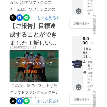
け予
カンボジアソフトテニス
なた
るの
定：
ドファンディングのことな
（御
2018
で、聞
チームは、ソフトテニスの
年07
社）
き取り
どを紹介していただいてい
こ
月
へ、手
普及・発展のために地方の
にくい
の
もっと見る
リ
書きの
ます。 ぜひご覧ください！
かもし
タ
ー
村長さんに協力をお願いし
サンク
れませ
ン
詳細を見る
【ご報告】目標達
を
ソフトテニス界の気になる
スレ
んが、
選
ながら、農村にある学校へ
択
ターを
あなた
す
人インタビュー：カンボジ
成することができ
る
送付致
（御
ソフトテニス部をつくる活
6,0
しま
社）へ
アナショナルチームコーチ
ました！新しい目
す。彼
動をカンボジア全土で行っ
00
感謝の
円
らは日
の荻原雅斗さん「ソフトテ
気持ち
2018/03/23 04:24
ています。 もともとカンボ
【個人
本語を
標に向けて頑張り
を伝え
ニスを広めたい！」
様向
書くこ
る様子
ジアには存在しなかった日
け】カ
とはで
をビデ
ます！
ンボジ
きませ
オに収
本発祥のソフトテニスとい
支援
アソフ
んが、
めてお
者：
トテニ
英語・
うスポーツを、いまカンボ
送りし
76人
スチー
クメー
ます。
お届
ジア人たちが自国で根付か
ムのユ
ル語を
＋まさ
け予
ニ
使っ
定：
とぶろ
せようと頑張っています。
フォー
2018
て、感
ぐ
この度、3/17に立ち上げた
年07
ムを1枚
謝の気
（https:
今回はそんな農村のソフト
こ
月
プレゼ
持ちを
の
クラウドファンディングを5
//ogiwar
リ
ント！
お伝え
テニス部へ指導へ行った時
タ
amasat
ー
日間で目標達成することが
（写真
させて
ン
o.net）
詳細を見る
もっと見る
を
のことを紹介します。 指導
はイ
いただ
選
でのお
択
できました！ Facebook、ツ
メー
きま
す
名前(会