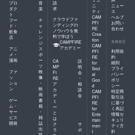
プロ
音
請
ニ
ニュー
ダク
楽
求
ティ
ス
ト
CAM
ヘルプ
クラウドファ
フー
チ
PFI
お問い
ンディングの
ド・
ャ
RE
合わせ
ノウハウを無
飲食
レ
Crea
料で学ぼう
店
ン
tion
各種規定
CAMPFIRE
ジ
CAM
アカデミー
アニ
ス
利用規
PFI
メ・
ポ
約
RE
漫画
ー
CA
説
細則
for
ツ
MP
明
プライ
Soci
ファ
映
FI
会
バシー
al
ッ
像
RE
・
ポリ
Goo
ショ
・
ア
相
シー
d
ン
映
カ
談
特定商
CAM
画
デ
会
取引法
PFI
ゲー
書
ミ
に基づ
RE
ム・
籍
ー
く表記
for
サー
・
と
情報セ
Ente
ビス
雑
は
キュリ
rtain
開発
誌
ク
サ
ティ方
men
出
ラ
ポ
針
t
版