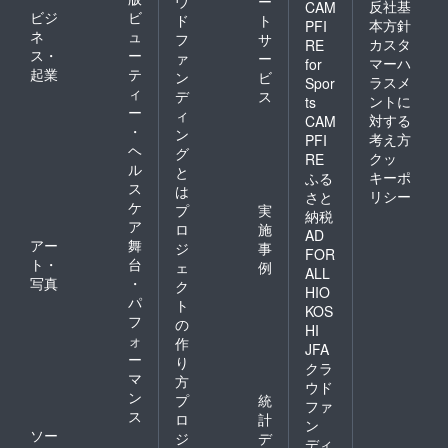
ウ
ー
反社基
CAM
ビジ
ビ
ド
ト
本方針
PFI
ネ
ュ
フ
サ
カスタ
RE
ス・
ー
ァ
ー
マーハ
for
起業
テ
ン
ビ
ラスメ
Spor
ィ
デ
ス
ントに
ts
ー
ィ
対する
CAM
・
ン
考え方
PFI
ヘ
グ
クッ
RE
ル
と
キーポ
ふる
ス
は
リシー
さと
ケ
プ
実
納税
ア
ロ
施
AD
アー
舞
ジ
事
FOR
ト・
台
ェ
例
ALL
写真
・
ク
HIO
パ
ト
KOS
フ
の
HI
ォ
作
JFA
ー
り
クラ
マ
方
ウド
ン
プ
統
ファ
ス
ロ
計
ン
ソー
ジ
デ
ディ