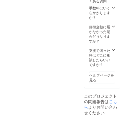
くある質問
して、その夢を叶えよう。
しま
了後、
るほど、日本へ連れていけ
す。 ＋
御社へ
手数料はいく
______________________
まさと
半年間
らかかります
る代表メンバーを増やすこ
ぶろぐ
の日本
か？
______________________
（https:
での合
とができるからです。 現段
//ogiwar
宿につ
____________ ソフトテニ
目標金額に届
階ではまだカンボジア代表
amasat
いての
かなかった場
スは、スポーツという側面
o.net）
お礼お
合どうなりま
メンバーを全員日本へ連れ
でのお
よび報
すか？
以外にも「人間形成」とい
名前(会
告と、
て行くことができないた
社名)紹
アジア
支援で困った
う部分で、人生を充実させ
介(ブロ
競技会
時はどこに相
め、代表メンバーを全員日
グ・
の結果
てくれるものだと信じてい
談したらいい
本へ連れていける目標設定
ホーム
報告に
ですか？
ます。 日本発祥のスポーツ
ページ
伺いま
に上方修正したいと思いま
URL記
す。 ＋
ヘルプページを
を、カンボジア人の彼らが
載) ＊
まさと
見る
す。 次の目標は 正直、
「講演
ぶろぐ
自国に一生懸命根付かせよ
会」を
（https:
最初は1円も入らなかったら
行う際
//ogiwar
うとする姿を見て、僕は胸
このプロジェクト
どうしよう。。という不安
の交通
amasat
が熱くなりました。 そんな
の問題報告は
こち
費はこ
o.net）
な気持ちでいっぱいでした
ちらで
でのお
ら
よりお問い合わ
彼らの努力や想い、夢を途
負担致
名前(会
せください
が、日ごろからカンボジア
しま
社名)紹
切れさせないために、現在
す。日
介(ブロ
チームを応援してくださる
程に関
グ・
引き続き新しい目標である
皆さまがシェア・応援して
しては
ホーム