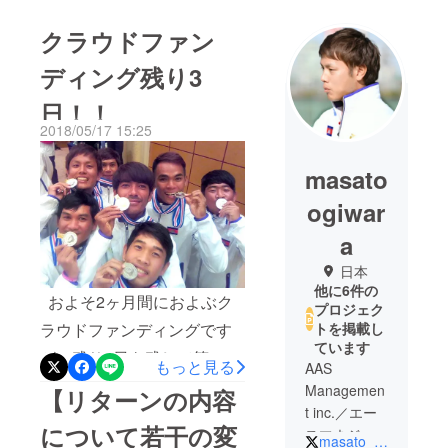
クラウドファン
ディング残り3
日！！
2018/05/17 15:25
masato
ogiwar
a
日本
他に6件の
およそ2ヶ月間におよぶク
プロジェク
トを掲載し
ラウドファンディングです
ています
が、残り3日を残して第2目
もっと見る
AAS
標達成まで約70%のところ
Managemen
【リターンの内容
t inc.／エー
まで来ることができまし
について若干の変
スマネジメ
た！！ 貧しい家庭環境で育
masato_ogiwara