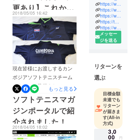
ント代表の
https://www.aasmanagement.com
更あり】これから
ち、学校に行けなかったカ
荻原雅斗で
https://www.instagram.com/masato_ogiwara/?hl=ja
2018/05/05 16:42
ンボジア人選手たちは今ソ
https://www.youtube.com/channel/UCgJfbTmDjpfI37HoIBAiirw
す！現在は
ご支援を検討して
https://twitter.com/masato_ogiwara
ソフトテニ
フトテニスで自分の未来を
https://www.facebook.com/profile.php?id=100003145643555
くださる方々へ
スに関する
切り拓こうとしています。
メッセー
事業展開を
ジを送る
出会った当初は「夢なんて
しており、
ない。貧しい僕たちが夢を
カンボジア
のまさとと
持つことなんて意味もな
して
リターンを
い」といっていた彼らはソ
現在皆様にお渡しするカン
YouTubeで
フトテニスと出会って、
選ぶ
ボジアソフトテニスチーム
発信活動を
行い、同時
「世界一になりたい！」と
のウェアの準備をしている
もっと見る
にカンボジ
目標金額
いう夢を描くようになりま
中で、内容に若干の変更が
ソフトテニスマガ
ア代表ヘッ
未達でも
した。 そんな彼らの夢を叶
あります。 カンボジアソフ
リターン
ドコーチと
ジンポータルで紹
が届きま
える大きな一歩となるカン
トテニスチームは警察庁の
しても活動
す
(All-in
中。ソフト
介されました！
ボジア代表選手全員の日本
管轄するチームということ
方式)
テニスの普
2018/04/05 18:02
での合宿を実現するため
もあり、昨年より代表ユニ
3,0
及と発展、
00
に、皆様ラストスパート応
フォームの後面プリントを
円
競技として