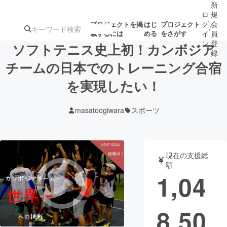
新
ロ
規
グ
会
プロジェクトを掲
はじ
プロジェクト
/
載するには
める
をさがす
イ
員
ン
登
ソフトテニス史上初！カンボジア
録
チームの日本でのトレーニング合宿
を実現したい！
人気のプロ
注目のリ
注目の新着プロ
募集終了が近いプ
もうすぐ公開
ジェクト
ターン
ジェクト
ロジェクト
されます
masatoogiwara
スポーツ
アート・写真
音楽
現在の支援総
テクノロジー・ガジェット
ゲーム・サ
額
1,04
映像・映画
書籍・雑誌
8,50
ビジネス・起業
チャレンジ