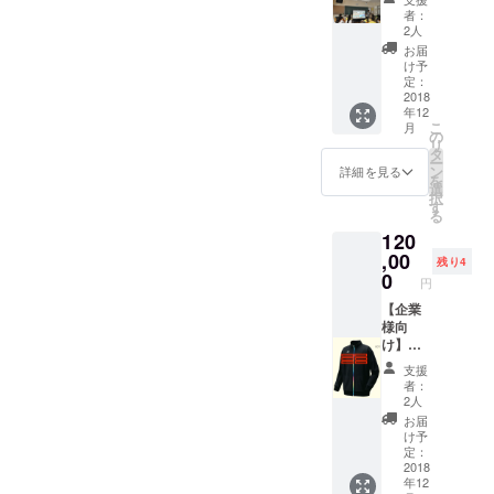
同じ10歳ごろにソフトテニ
のこれ
お店の
したも
者：
とうございました！ ご支援
までの
情報を
のをお
2人
スに出会い、日本で一番に
カンボ
記載し
送り致
お届
いただいた皆さまには、募
ジアで
た記事
しま
け予
なりたいという夢を持つよ
のソフ
ではな
定：
集が終わった段階（05/19
す。 リ
トテニ
2018
く、ど
うになりました。 そこから
ターン
年12
23:59予定）でリターンの確
スの普
のよう
選択時
こ
月
12年間、ずっとその夢に向
及活動
な内容
の
に希望
リ
認などのご連絡をさせてい
につい
の記事
タ
のサイ
かって一生懸命頑張った結
ー
て、ス
にする
ン
ズを
詳細を見る
ただく予定ですので、もう
を
ライド
のか
選
S,M,L,X
果、3回日本一になることが
択
を利用
（例：
す
少しお待ちいただけますと
Lの中か
る
して講
インタ
できました。 もちろん、こ
らご選
120
幸いです。 ★ご連絡★
演致し
ビュー
択くだ
れは僕一人の力ではなく、
ます。
,00
形式 、
さい。
残り4
6,000円のリターン（カンボ
ソフト
面白お
0
＋まさ
円
家族の支えや多くの仲間が
テニス
かしく
とぶろ
ジア代表ユニフォーム）を
部があ
【企業
etc...）
ぐ
いたおかげで夢を叶えるこ
る学校
様向
の打ち
お選びいただいた皆さまに
（https:
の場合
け】御
合わせ
とができました。 僕は、ソ
//ogiwar
は、最後にサイズ確認のご
には、
社の会
を行
amasat
支援
フトテニスと出会って、人
部活動
社ロゴ
い、
o.net）
者：
連絡をさせていただきます
参加も
をアジ
SEO対
でのお
2人
生を通して叶えたい夢を持
しくは
ア競技
策を施
名前(会
お届
ので、備考欄にサイズ等を
講習会
会まで
した記
社名)紹
け予
つことができ、それを頑張
なども
着る
事を掲
定：
書き忘れた方でもそのタイ
介(ブロ
併せて
チーム
2018
載致し
る中で、同じ夢を持つ仲間
グ・
年12
ミングで教えていただけれ
行いま
ウエア
ます。
ホーム