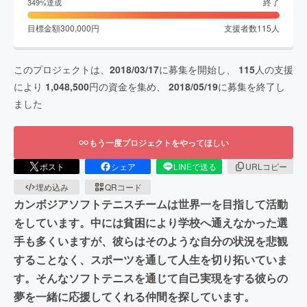
終了
349
%達成
目標金額
300,000
円
支援者数
115
人
このプロジェクトは、
2018/03/17
に募集を開始し、
115
人の支援
により
1,048,500
円の資金を集め、
2018/05/19
に募集を終了し
ました
もう一度プロジェクトをやってほしい
ポスト
シェア
LINEで送る
URLコピー
埋め込み
QRコード
カンボジアソフトテニスチームは世界一を目指して活動
をしています。中には貧困により学校へ通えなかった選
手も多くいますが、彼らはそのような自分の状況を悲観
することなく、スポーツを通して人生を切り拓いていま
す。そんなソフトテニスを通じて自己実現をする彼らの
夢を一緒に応援してくれる仲間を探しています。