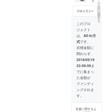
こ
月
に出会いました。 今のみん
す。 こ
に掲載
（想定
の
ページ
リ
ば大丈夫です！ 今後のク
れまで
しま
文字数
タ
URL記
なにとってはソフトテニス
ー
中学・
す。
1500-
ン
載)
詳細を見る
ラウドファンディングの流
を
高校・
（大変
3000文
選
は、ただのボールを打つ遊
択
大学す
申し訳
字）
す
れ 皆様の多大なるご支援
る
べての
ありま
びかもしれません。 しか
このプロ
のおかげで当初の目標で
カテゴ
せん
ジェクト
し、ソフトテニスはみんな
リーに
が、場
あった30万円を達成するこ
おいて
所は選
は、
All-In方
にとって「大きな夢」や
講演を
べませ
とができました。 本当にあ
式
です。
行なっ
ん。）
「素晴らしい仲間」を与え
た実績
サイズ
りがとうございます！ この
目標金額に
があり
は3cm
てくれます。 もし、みん
関わらず、
金額は決して容易なことで
ますの
×
ながソフトテニスを頑張り
で、
10cm。
2018/05/19
はなく、カンボジアソフト
テーマ
場所は
たい！もっとサポートして
23:59:59
ま
はソフ
胸の辺
テニスチームを応援してく
トテニ
り。
でに集まっ
ほしい！と願うのであれ
スに限
（写真
ださる皆さまのおかげでこ
た金額が
らず、
はイ
ば、僕たちはみんなのため
こまでくることができまし
「海外
メージ
ファンディ
に、ラケットやボールを支
就
です）
た。 しかし、まだまだクラ
ングされま
職」、
毎月の
援し、ソフトテニス部の指
「生き
活動報
す。
ウドファンディングを継続
方」な
告に加
導にも来ます。 僕たちと一
ど幅広
え、ア
していきます。 その理由
くご対
ジア競
緒に大きな夢を描こう。 そ
支援に関するよ
は、支援額が増えれば増え
応いた
技会終