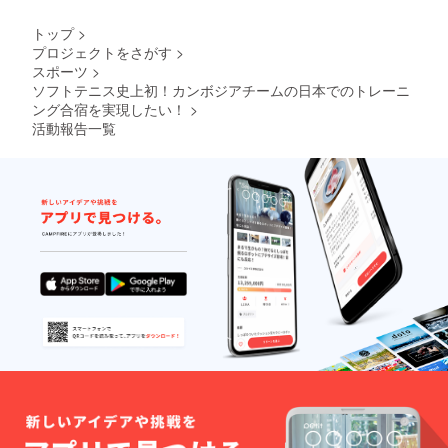
1,000,000円に向けてクラウ
2018年
ページ
くださったおかげで5日間で
12月と
URL記
トップ
>
ドファンディングに挑戦中
なって
載) ＊御
目標を達成することができ
プロジェクトをさがす
>
おりま
社へお
です。 応援よろしくお願い
スポーツ
>
すが、
伺いす
ました。 達成した瞬間は嬉
別途
る際の
ソフトテニス史上初！カンボジアチームの日本でのトレーニ
します！
しいという気持ちと同時
メール
交通費
ング合宿を実現したい！
>
でのや
はこち
活動報告一覧
に、ソフトテニスを愛する
りとり
らで負
でご調
担致し
方々の競技の普及・発展へ
整させ
ます。
ていた
日程に
の熱い気持ちと、カンボジ
だけれ
関して
アチームには応援してくだ
ば幸い
は2018
です。
年12月
さる仲間がいることを実感
となっ
ており
しました。 そこで、カンボ
ます
が、別
ジア代表チームを全員連れ
途メー
ていくために必要な金額で
ルでの
やりと
ある、【1,000,000円】を新
りでご
調整さ
たな目標として設定したい
せてい
ただけ
と思います！ 目標を達成さ
れば幸
せていただいたにも関わら
いで