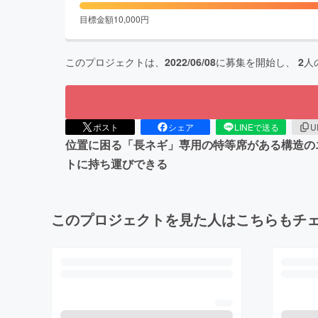
目標金額
10,000
円
このプロジェクトは、
2022/06/08
に募集を開始し、
2
人
ポスト
シェア
LINEで送る
U
位置に困る「長ネギ」専用の特等席がある構造のエ
トに持ち運びできる
このプロジェクトを見た人はこちらもチ