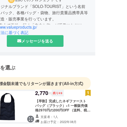
ジナルブランド「SOLO-TOURIST」という名前
クパック、各種バッグ・袋物、旅行貴重品携帯具等
製造・販売事業を行っています。
は数人で海外へ行く「自由な旅」が活発になりはじ
www.valueproducts.jp/
85年に誕生しました。
引法に基づく表記
自由な旅を志向する旅人に「行動的で安心な旅」を
メッセージを送る
商品を提供しています。
「シンプル・機能的・丈夫・手ごろな値段」を目指
れています。
も世界中を行動的に旅をするツーリストの皆様をサ
を選ぶ
たします。
標金額未達でもリターンが届きます
(All-in方式)
2,770
円
残り
49
【早割】完成したネギファースト
バッグ（ブラック）×1 一般販売価
格2970円の200円OFF （送料、税
込） 【重さ】90g 【使用時のサイ
支援者：1人
ズ】収納部分の高さ：385mm、
お届け予定：2022年08月
横：325mm、マチ（最大部分）：