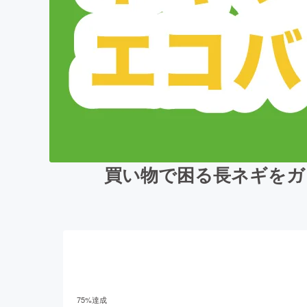
買い物で困る長ネギをガ
75
%達成