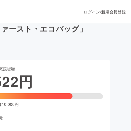
ログイン
/
新規会員登録
ファースト・エコバッグ」
うすぐ公開されます
支援総額
プロダクト
522
円
ファッション
スポーツ
0,000円
数
ア
ソーシャルグッド
人