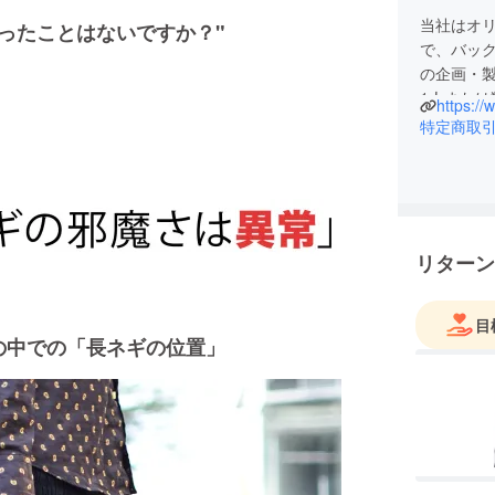
当社はオリ
ったことはないですか？"
で、バッ
の企画・
1人また
https://
めた、19
特定商取
海外への
テーマに
各製品は
して作ら
これから
リターン
ポートい
目
の中での「長ネギの位置」