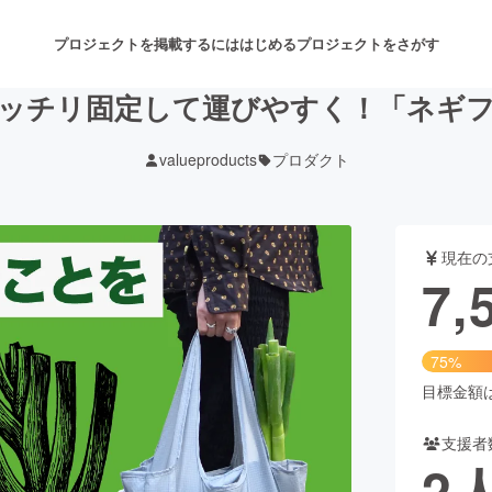
プロジェクトを掲載するには
はじめる
プロジェクトをさがす
ッチリ固定して運びやすく！「ネギ
valueproducts
プロダクト
注目のリターン
注目の新着プロジェクト
募集終了が近いプロジェクト
も
現在の
音楽
舞台・パフォーマンス
7,
ゲーム・サービス開発
フード・飲食店
75%
書籍・雑誌出版
アニメ・漫画
目標金額は1
支援者
チャレンジ
ビューティー・ヘルスケ
2