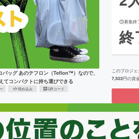
募集終
CAMPFIRE for Social Good
CAMPFIRE Creation
終
CAMPFIREふるさと納税
machi-ya
コミュニティ
このプロジェ
ッグ あのテフロン（Teflon™）なので、
7,522
円の資
まえてコンパクトに持ち運びできる
ピー
埋め込み
QRコード