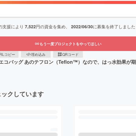
の支援により
7,522
円の資金を集め、
2022/06/30
に募集を終了しました
もう一度プロジェクトをやってほしい
RLコピー
埋め込み
QRコード
コバッグ あのテフロン（Teflon™）なので、はっ水効果が
ェックしています