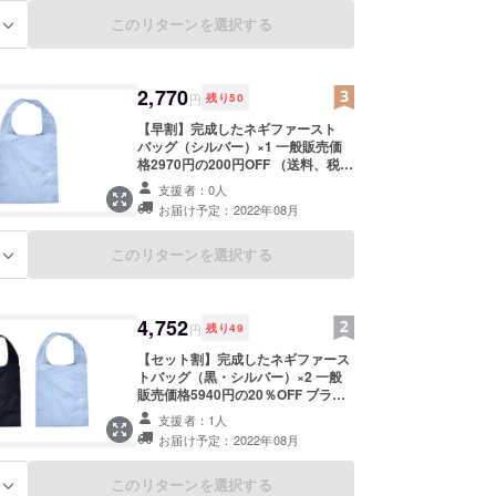
240mm、手持ち先端から底まで：
585mm 【収納時のサイズ】
このリターンを選択する
る
145mm×110mm
2,770
円
残り
50
【早割】完成したネギファースト
バッグ（シルバー）×1 一般販売価
格2970円の200円OFF （送料、税
込）
支援者：0人
お届け予定：2022年08月
このリターンを選択する
る
4,752
円
残り
49
【セット割】完成したネギファース
トバッグ（黒・シルバー）×2 一般
販売価格5940円の20％OFF ブラッ
ク&グレーの2色セット （送料、税
支援者：1人
込） 【重さ】90g 【使用時のサイ
お届け予定：2022年08月
ズ】収納部分の高さ：385mm、
横：325mm、マチ（最大部分）：
240mm、手持ち先端から底まで：
このリターンを選択する
る