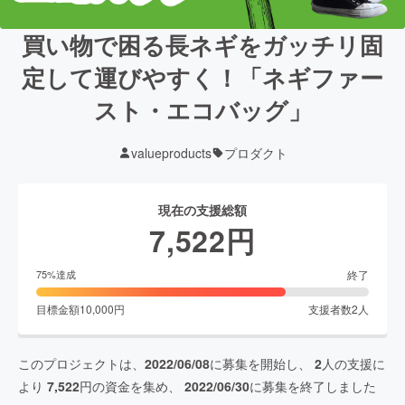
買い物で困る長ネギをガッチリ固
定して運びやすく！「ネギファー
スト・エコバッグ」
valueproducts
プロダクト
現在の支援総額
7,522
円
終了
75
%達成
目標金額
10,000
円
支援者数
2
人
このプロジェクトは、
2022/06/08
に募集を開始し、
2
人の支援に
より
7,522
円の資金を集め、
2022/06/30
に募集を終了しました