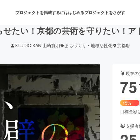
プロジェクトを掲載するには
はじめる
プロジェクトをさがす
らせたい！京都の芸術を守りたい！ア
STUDIO KAN 山崎寛明
まちづくり・地域活性化
京都府
注目のリターン
注目の新着プロジェクト
募集終了が近いプロジェクト
も
現在の
音楽
舞台・パフォーマンス
75
ゲーム・サービス開発
フード・飲食店
15%
書籍・雑誌出版
アニメ・漫画
目標金額は5
支援者
チャレンジ
ビューティー・ヘルスケ
25