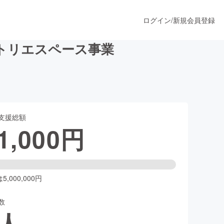
ログイン
/
新規会員登録
トリエスペース事業
うすぐ公開されます
支援総額
プロダクト
1,000
円
ファッション
スポーツ
,000,000円
数
ア
ソーシャルグッド
人