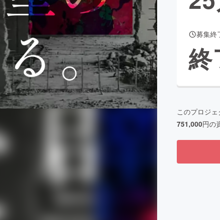
募集終
CAMPFIRE for Social Good
CAMPFIRE Creation
終
CAMPFIREふるさと納税
machi-ya
コミュニティ
このプロジェ
751,000
円の