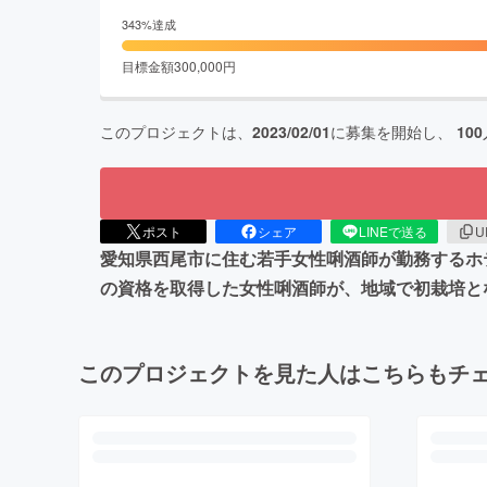
343
%達成
目標金額
300,000
円
このプロジェクトは、
2023/02/01
に募集を開始し、
100
ポスト
シェア
LINEで送る
U
愛知県西尾市に住む若手女性唎酒師が勤務するホ
の資格を取得した女性唎酒師が、地域で初栽培と
このプロジェクトを見た人はこちらもチ