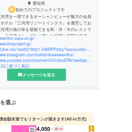
愛知県
初めてのプロジェクトです
三河湾を一望できるオーシャンビューが魅力の会員
トホテル『三河湾リゾートリンクス』を運営してお
三河湾の海の幸を堪能できる和・洋・中のレストラ
め、三河湾クルーズなど豊かな時間と空間を提供し
www.linx-xspa.co.jp/
SDGsの取り組みとして地元企業様、団体、学生
ww.linxproject.jp/
のもと、日本酒造りを通して地域の活性化を行って
https://liff.line.me/1645278921-kWRPP32q/?accountId=038kxgab
/www.instagram.com/hotelmikawawanlinx/
。
https://www.youtube.com/channel/UCm3ezERk7awSdpCwgoeTJXQ
引法に基づく表記
メッセージを送る
を選ぶ
標金額未達でもリターンが届きます
(All-in方式)
4,050
円
残り
9