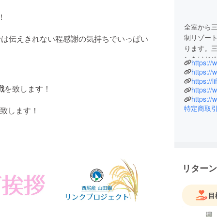
！
全室から
制リゾー
では伝えきれない程感謝の気持ちでいっぱい
ります。
ンをはじ
https://
ています。
https://w
との協力
戦
を致します！
https:/
おります
特定商取
致します！
リターン
目