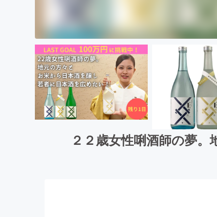
２２歳女性唎酒師の夢。