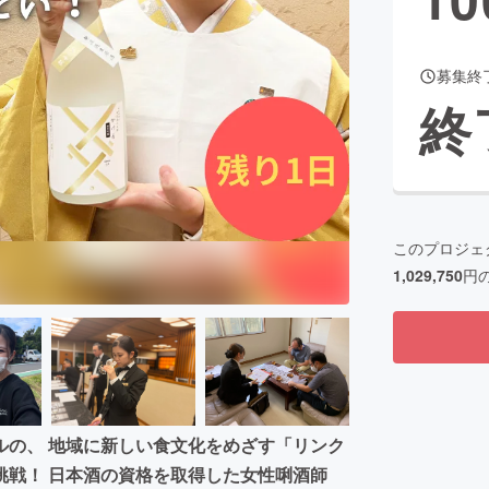
募集終
CAMPFIRE for Social Good
CAMPFIRE Creation
終
CAMPFIREふるさと納税
machi-ya
コミュニティ
このプロジェ
1,029,750
円
ルの、 地域に新しい食文化をめざす「リンク
挑戦！ 日本酒の資格を取得した女性唎酒師