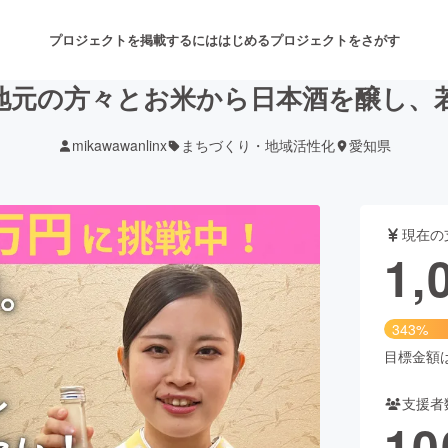
プロジェクトを掲載するには
はじめる
プロジェクトをさがす
地元の方々とお米から日本酒を醸し、
mikawawanlinx
まちづくり・地域活性化
愛知県
注目のリターン
注目の新着プロジェクト
募集終了が近いプロジェクト
も
現在の
音楽
舞台・パフォーマンス
1,
ゲーム・サービス開発
フード・飲食店
343%
書籍・雑誌出版
アニメ・漫画
目標金額は3
支援者
チャレンジ
ビューティー・ヘルスケ
10