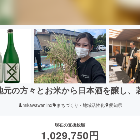
地元の方々とお米から日本酒を醸し、
mikawawanlinx
まちづくり・地域活性化
愛知県
現在の支援総額
1,029,750
円