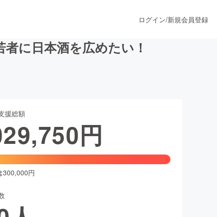
ログイン
/
新規会員登録
若者に日本酒を広めたい！
うすぐ公開されます
支援総額
プロダクト
029,750
円
ファッション
スポーツ
00,000円
数
ア
ソーシャルグッド
0
人