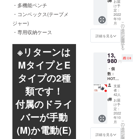
況、製
予定価
お届
・多機能ペンチ
20% ・
造工程
格より
け予
一般販
上の都
定：
下がる
・コンベックス(テープメ
売予定
2022
合等に
可能性
年10
価格：
より出
もござ
ジャー)
こ
月
11,980
荷時期
の
いま
リ
円 ※リ
が遅れ
タ
す。 ※
・専用収納ケース
ー
ターン
る場合
ン
類似商
詳細を見る
を
はすべ
があり
選
品が発
択
て税・
ます。
す
生する
※リターンは
る
送料込
※皆様の
可能性
13,
みの金
ご支援
があり
残り8
額にな
980
により
ます。
MタイプとE
円
りま
量産効
ご了承
・個
す。 ※
率が向
頂いた
数：
タイプの2種
ご注文
上した
上でご
HOTO
状況、
場合、
支援頂
SET E
使用部
正規販
けます
支援
類です！
タイプ
材の供
売価格
様お願
者：
×1 ・割
給状
が販売
42人
い致し
引率：
況、製
予定価
付属のドライ
ます。
お届
13% ・
造工程
格より
け予
2022年
一般販
上の都
定：
下がる
11月頃
バーが手動
売予定
2022
合等に
可能性
からオ
年10
価格：
より出
もござ
ンライ
こ
月
15,980
荷時期
の
いま
ン
(M)か電動(E)
リ
円 ※リ
が遅れ
タ
す。 ※
ショッ
ー
ターン
る場合
ン
類似商
詳細を見る
プなど
を
はすべ
があり