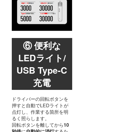
⑥ 便利な
LEDライト/
USB Type-C
充電
ドライバーの回転ボタンを
押すと自動でLEDライトが
点灯し、作業する箇所を明
るく照らします。
回転ボタンを離してから
10
秒後
に
自動的に消灯
するた