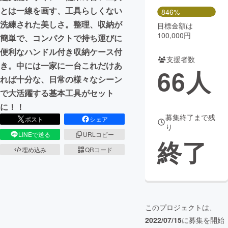
とは一線を画す、工具らしくない
846%
洗練された美しさ。整理、収納が
目標金額は
100,000円
簡単で、コンパクトで持ち運びに
便利なハンドル付き収納ケース付
支援者数
き。中には一家に一台これだけあ
66
人
れば十分な、日常の様々なシーン
で大活躍する基本工具がセット
に！！
募集終了まで残
ポスト
シェア
り
LINEで送る
URLコピー
終了
埋め込み
QRコード
このプロジェクトは、
2022/07/15
に募集を開始