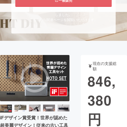
一般販売
このプロジェクトは2022/08/31に募集を終了
まちづくり・地域活性化
しました。
こちらから関連ページを閲覧いただけます。
CAMPFIRE for Social Good
CAMPFIRE Creation
CAMPFIREふるさと納税
machi-ya
コミュニティ
現在の支援総
額
846,
380
円
iFデザイン賞受賞！世界が認めた
超美麗デザイン！従来の古い工具