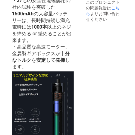
・
37
もの安全性能確認用の
このプロジェクト
ご了承
社内試験を突破した
の問題報告は
こち
頂いた
上でご
1500mAh
の大容量バッテ
ら
よりお問い合わ
支援頂
せください
リーは、長時間持続し満充
けます
電時には
1000本
以上のネジ
様お願
い致し
を締める or 緩めることが出
ます。
来ます。
2022年
・高品質な高速モーター、
11月頃
からオ
金属製ギアボックスが
十分
ンライ
なトルク
を
安定して発揮
し
ン
ショッ
ます。
プなど
にて一
般販売
開始予
定で
す。