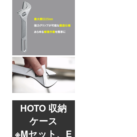
HOTO 収納
ケース
※Mセット、E