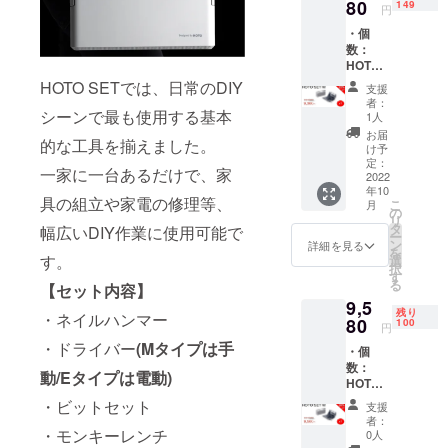
額にな
80
149
円
りま
・個
す。 ※
数：
ご注文
HOTO
状況、
SET M
使用部
HOTO SETでは、日常のDIY
支援
タイプ
材の供
者：
×1 ・割
シーンで最も使用する基本
給状
1人
引率：
況、製
お届
的な工具を揃えました。
22% ・
造工程
け予
一般販
上の都
定：
一家に一台あるだけで、家
売予定
2022
合等に
年10
価格：
より出
具の組立や家電の修理等、
こ
月
11,980
荷時期
の
リ
円 ※リ
が遅れ
タ
幅広いDIY作業に使用可能で
ー
ターン
る場合
ン
詳細を見る
を
はすべ
す。
があり
選
択
て税・
ます。
す
る
【セット内容】
送料込
※皆様の
9,5
みの金
ご支援
残り
・ネイルハンマー
額にな
80
により
100
円
りま
量産効
・ドライバー
(Mタイプは手
・個
す。 ※
率が向
数：
ご注文
上した
動/Eタイプは電動)
HOTO
状況、
場合、
SET M
使用部
正規販
・ビットセット
支援
タイプ
材の供
売価格
者：
×1 ・割
・モンキーレンチ
給状
が販売
0人
引率：