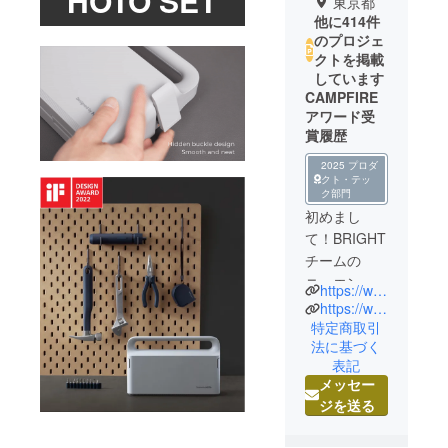
HOTO SET
東京都
他に414件
のプロジェ
クトを掲載
しています
CAMPFIRE
アワード受
賞履歴
2025 プロダ
クト・テッ
ク部門
初めまし
て！BRIGHT
チームの
ニュエンで
https://www.brightdiy.jp/
す。
https://www.instagram.com/brightdiyjp/
中国の総合
特定商取引
法に基づく
家電メー
表記
カー向けに
メッセー
人気製品を
ジを送る
多数製造し
た実績のあ