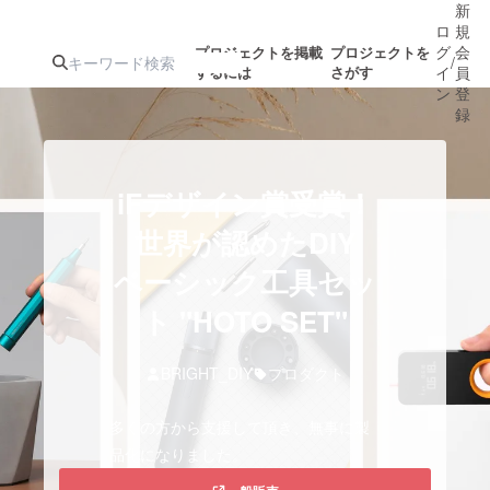
新
ロ
規
グ
会
プロジェクトを掲載
プロジェクトを
/
するには
さがす
イ
員
ン
登
録
人気のプロ
注目のリ
注目の新着プロ
募集終了が近いプ
もうすぐ公開
iFデザイン賞受賞！
ジェクト
ターン
ジェクト
ロジェクト
されます
世界が認めたDIY
ベーシック工具セッ
アート・写真
音楽
ト "HOTO SET"
テクノロジー・ガジェット
ゲーム・サ
BRIGHT_DIY
プロダクト
映像・映画
書籍・雑誌
多くの方から支援して頂き、無事に製
品化になりました。
ビジネス・起業
チャレンジ