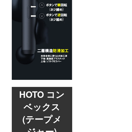
HOTO コン
ベックス
(テープメ
ジャー)