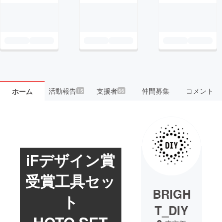
活動報告
支援者
仲間募集
コメント
ホーム
15
66
iFデザイン賞
受賞工具セッ
BRIGH
ト
T_DIY