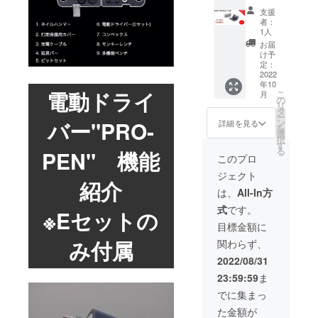
SET M
使用部
正規販
けます
支援
タイプ
材の供
売価格
様お願
者：
×2 ・割
給状
が販売
1人
い致し
引率：
況、製
予定価
ます。
お届
35% ・
造工程
格より
け予
2022年
一般販
上の都
定：
下がる
11月頃
売予定
2022
合等に
可能性
からオ
年10
価格：
より出
もござ
ンライ
電動ドライ
こ
月
23,960
荷時期
の
いま
ン
リ
円 ※リ
が遅れ
タ
す。 ※
ショッ
ー
ターン
る場合
バー"PRO-
ン
類似商
詳細を見る
プなど
を
はすべ
があり
選
品が発
にて一
択
て税・
ます。
す
生する
般販売
る
PEN" 機能
送料込
※皆様の
可能性
このプロ
開始予
みの金
ご支援
があり
定で
ジェクト
額にな
により
ます。
す。
紹介
りま
量産効
ご了承
は、
All-In方
す。 ※
率が向
頂いた
式
です。
ご注文
※Eセットの
上した
上でご
状況、
場合、
支援頂
目標金額に
使用部
正規販
けます
み付属
関わらず、
材の供
売価格
様お願
給状
が販売
い致し
2022/08/31
況、製
予定価
ます。
23:59:59
ま
造工程
格より
2022年
上の都
下がる
11月頃
でに集まっ
合等に
可能性
からオ
た金額が
より出
もござ
ンライ