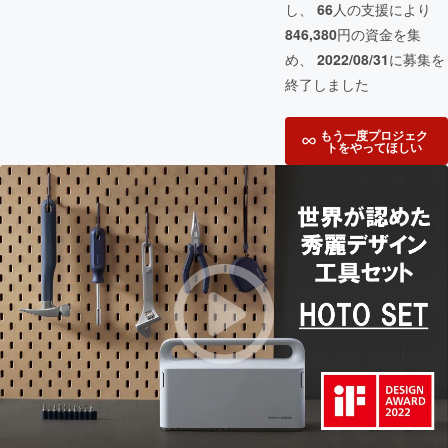
し、
66
人の支援により
846,380
円の資金を集
め、
2022/08/31
に募集を
終了しました
もう一度プロジェク
トをやってほしい