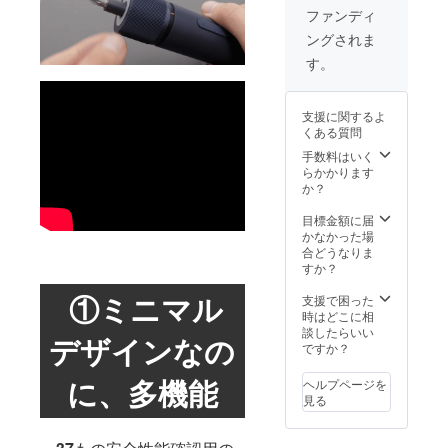
荷時期
いま
ン
ファンディ
が遅れ
す。 ※
ショッ
ングされま
る場合
類似商
プなど
があり
品が発
にて一
す。
ます。
生する
般販売
※皆様の
可能性
開始予
ご支援
があり
定で
支援に関するよ
により
ます。
す。
くある質問
量産効
ご了承
率が向
頂いた
手数料はいく
上した
上でご
らかかります
場合、
支援頂
か？
正規販
けます
売価格
様お願
目標金額に届
が販売
い致し
かなかった場
予定価
ます。
合どうなりま
格より
2022年
すか？
下がる
11月頃
①ミニマル
可能性
からオ
支援で困った
もござ
ンライ
時はどこに相
いま
ン
談したらいい
デザインなの
す。 ※
ショッ
ですか？
類似商
プなど
品が発
にて一
に、多機能
ヘルプページを
生する
般販売
見る
可能性
開始予
があり
定で
ます。
す。