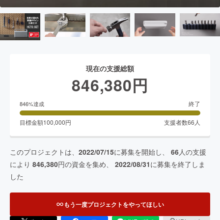
現在の支援総額
846,380
円
終了
846
%達成
目標金額
100,000
円
支援者数
66
人
このプロジェクトは、
2022/07/15
に募集を開始し、
66
人の支援
により
846,380
円の資金を集め、
2022/08/31
に募集を終了しま
した
もう一度プロジェクトをやってほしい