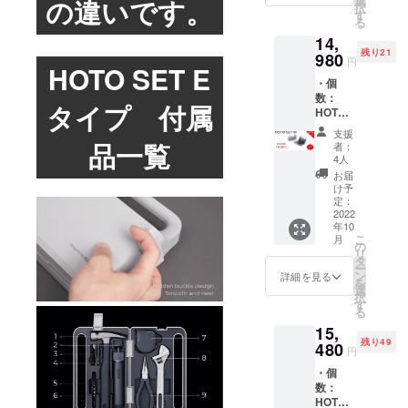
の違いです。
選
品が発
にて一
択
て税・
ます。
す
生する
般販売
る
送料込
※皆様の
可能性
開始予
14,
みの金
ご支援
があり
定で
残り21
額にな
980
により
ます。
す。
円
HOTO SET E
りま
量産効
ご了承
・個
す。 ※
率が向
頂いた
数：
ご注文
上した
上でご
タイプ 付属
HOTO
状況、
場合、
支援頂
SET M
使用部
正規販
けます
支援
タイプ
材の供
品一覧
売価格
様お願
者：
×2 ・割
給状
が販売
4人
い致し
引率：
況、製
予定価
ます。
お届
37% ・
造工程
格より
け予
2022年
一般販
上の都
定：
下がる
11月頃
売予定
2022
合等に
可能性
からオ
年10
価格：
より出
もござ
ンライ
こ
月
23,960
荷時期
の
いま
ン
リ
円 ※リ
が遅れ
タ
す。 ※
ショッ
ー
ターン
る場合
ン
類似商
詳細を見る
プなど
を
はすべ
があり
選
品が発
にて一
択
て税・
ます。
す
生する
般販売
る
送料込
※皆様の
可能性
開始予
15,
みの金
ご支援
があり
定で
残り49
額にな
480
により
ます。
す。
円
りま
量産効
ご了承
・個
す。 ※
率が向
頂いた
数：
ご注文
上した
上でご
HOTO
状況、
場合、
支援頂