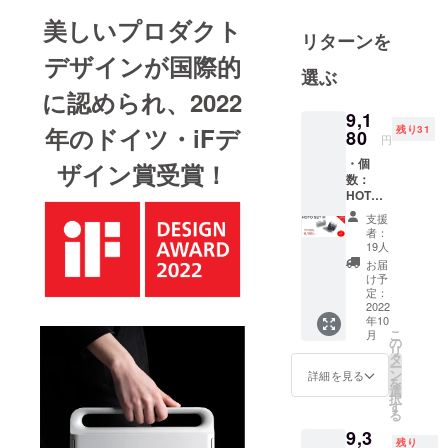
る製品を、
美しいプロダクト
日本の皆様
リターンを
にも是非体
デザインが国際的
選ぶ
験していた
に認められ、2022
だきたくプ
9,1
ロジェクト
年のドイツ・iFデ
残り31
80
円
を立ち上げ
ました。
・個
ザイン賞受賞！
数：
最新のテク
HOTO
ノロジー
SET M
支援
タイプ
で、皆さん
者：
×1 ・割
19人
の生活をよ
引率：
お届
り豊かに、
23% ・
け予
一般販
定：
快適にする
売予定
2022
ことが弊社
年10
価格：
こ
月
の理念で
11,980
の
リ
円 ※リ
タ
す。
ー
ターン
ン
詳細を見る
を
どうぞよろ
はすべ
選
択
て税・
しくお願い
す
る
送料込
致します！
9,3
みの金
残り