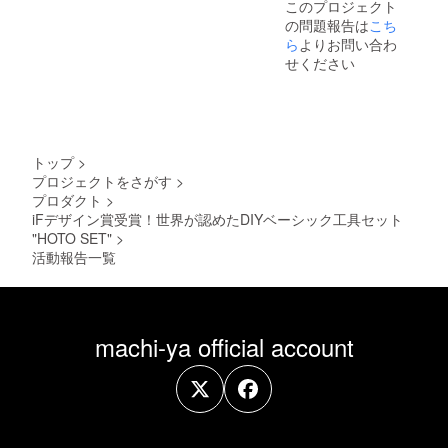
このプロジェクト
ご了承
の問題報告は
こち
頂いた
上でご
ら
よりお問い合わ
支援頂
せください
けます
様お願
い致し
ます。
2022年
11月頃
トップ
>
からオ
プロジェクトをさがす
>
ンライ
プロダクト
>
ン
ショッ
iFデザイン賞受賞！世界が認めたDIYベーシック工具セット
プなど
"HOTO SET"
>
にて一
活動報告一覧
般販売
開始予
定で
す。
machi-ya official account