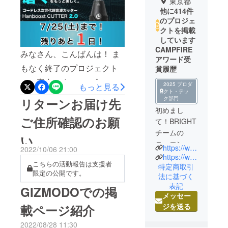
東京都
他に414件
のプロジェ
クトを掲載
しています
CAMPFIRE
みなさん、こんばんは！ ま
アワード受
もなく終了のプロジェクト
賞履歴
のご案内です。 ▼ ブレード
2025 プロダ
もっと見る
クト・テッ
も豊富！コンパクトな多機
ク部門
リターンお届け先
能コードレスカッター＆ポ
初めまし
ご住所確認のお願
て！BRIGHT
リッシャー！▼https://camp-
チームの
い
fire.jp/projects/945549/view1
ニュエンで
https://www.brightdiy.jp/
2022/10/06 21:00
. 超音波振動で簡単に切断・
す。
https://www.instagram.com/brightdiyjp/
こちらの活動報告は支援者
中国の総合
特定商取引
研磨 2. 5種類のブレードと
限定の公開です。
法に基づく
家電メー
ポリッシャー機能で多機能
表記
GIZMODOでの掲
カー向けに
対応 3. 安定性と操作性が向
メッセー
人気製品を
ジを送る
載ページ紹介
上し、長時間の作業も快適
多数製造し
た実績のあ
本日は、【GIZMODO】に
2022/08/28 11:30