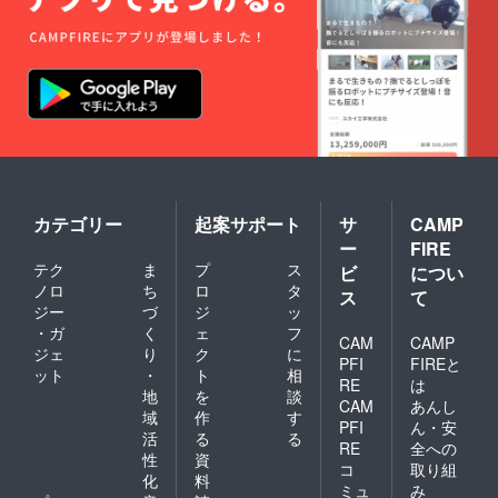
カテゴリー
起案サポート
サ
CAMP
ー
FIRE
テク
ま
プ
ス
ビ
につい
ノロ
ち
ロ
タ
ス
て
ジー
づ
ジ
ッ
・ガ
く
ェ
フ
CAM
CAMP
ジェ
り
ク
に
PFI
FIREと
ット
・
ト
相
RE
は
地
を
談
CAM
あんし
域
作
す
PFI
ん・安
活
る
る
RE
全への
性
資
コ
取り組
化
料
ミュ
み