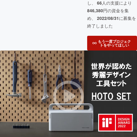
し、
66
人の支援により
846,380
円の資金を集
め、
2022/08/31
に募集を
終了しました
もう一度プロジェク
トをやってほしい