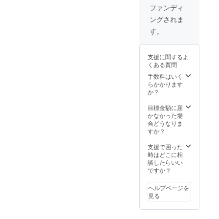
荷時期
いま
ン
ファンディ
が遅れ
す。 ※
ショッ
ングされま
る場合
類似商
プなど
があり
品が発
にて一
す。
ます。
生する
般販売
※皆様の
可能性
開始予
ご支援
があり
定で
支援に関するよ
により
ます。
す。
くある質問
量産効
ご了承
率が向
頂いた
手数料はいく
上した
上でご
らかかります
場合、
支援頂
か？
正規販
けます
売価格
様お願
目標金額に届
が販売
い致し
かなかった場
予定価
ます。
合どうなりま
格より
2022年
すか？
下がる
11月頃
可能性
からオ
支援で困った
もござ
ンライ
時はどこに相
いま
ン
談したらいい
す。 ※
ショッ
ですか？
類似商
プなど
品が発
にて一
ヘルプページを
生する
般販売
見る
可能性
開始予
があり
定で
ます。
す。