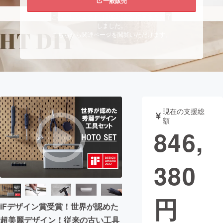
一般販売
このプロジェクトは2022/08/31に募集を終了
まちづくり・地域活性化
しました。
こちらから関連ページを閲覧いただけます。
CAMPFIRE for Social Good
CAMPFIRE Creation
CAMPFIREふるさと納税
machi-ya
コミュニティ
現在の支援総
額
846,
380
円
iFデザイン賞受賞！世界が認めた
超美麗デザイン！従来の古い工具