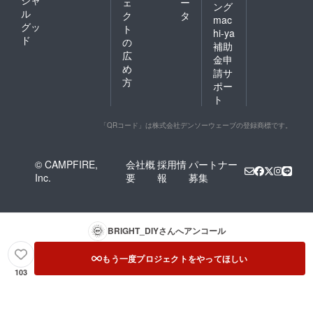
ェ
ー
ング
ル
ク
タ
mac
グッ
ト
hi-ya
ド
の
補助
広
金申
め
請サ
方
ポー
ト
「QRコード」は株式会社デンソーウェーブの登録商標です。
© CAMPFIRE,
会社概
採用情
パートナー
Inc.
要
報
募集
BRIGHT_DIY
さんへアンコール
もう一度プロジェクトをやってほしい
103