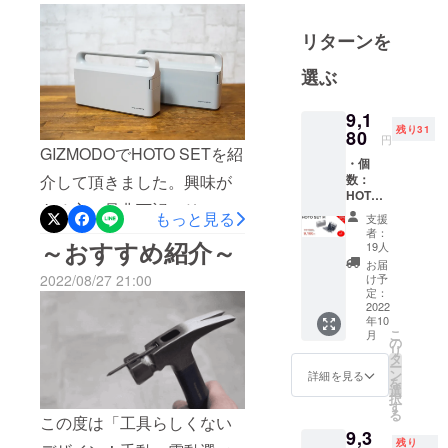
る製品を、
Hanboost Cutter 2.0 のレ
日本の皆様
リターンを
ビュー記事が掲載されまし
にも是非体
選ぶ
たのでご紹介いたします。
験していた
だきたくプ
とても分かりやすい記事に
9,1
ロジェクト
なっていますので、お悩み
残り31
80
円
を立ち上げ
GIZMODOでHOTO SETを紹
の方はぜひ参考にしてみて
ました。
・個
数：
介して頂きました。興味が
最新のテク
ください！▼レビュー記事
HOTO
ノロジー
ある方、是非下記のリンク
SET M
はこちら
もっと見る
支援
タイプ
で、皆さん
者：
からアクセスしてみてくだ
▼https://www.gizmodo.jp/art
×1 ・割
～おすすめ紹介～
19人
の生活をよ
引率：
さい。
お届
icle/machi-ya-
り豊かに、
23% ・
2022/08/27 21:00
け予
一般販
https://www.gizmodo.jp/amp/
定：
快適にする
hanboostcutter2-review-
売予定
2022
ことが弊社
2022/08/machi-ya-
年10
価格：
945549-pju/machi-ya価格で
こ
月
の理念で
11,980
の
hoto_diy_set-review.htmlよ
リ
の販売のチャンスは今だ
円 ※リ
タ
す。
ー
ターン
ン
ろしくお願い申し上げま
詳細を見る
を
け！プロジェクト終了後の
どうぞよろ
はすべ
選
択
て税・
す。BRIGHT DIYサポート
しくお願い
す
お問い合わせが増えていま
る
送料込
この度は「工具らしくない
致します！
チーム
9,3
みの金
すので、ご興味のある方は
残り