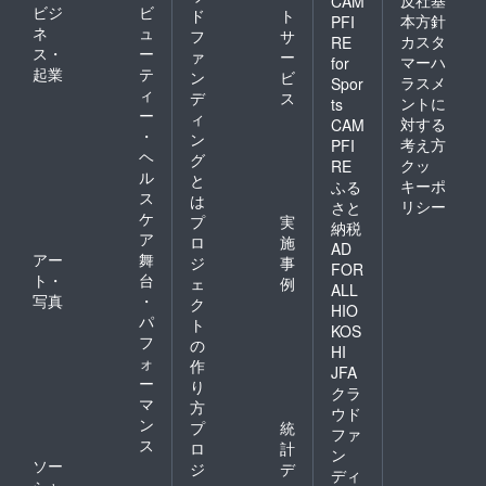
CAM
ビジ
ビ
ド
ト
本方針
PFI
ネ
ュ
フ
サ
カスタ
RE
ス・
ー
ァ
ー
マーハ
for
起業
テ
ン
ビ
ラスメ
Spor
ィ
デ
ス
ントに
ts
ー
ィ
対する
CAM
・
ン
考え方
PFI
ヘ
グ
クッ
RE
ル
と
キーポ
ふる
ス
は
リシー
さと
ケ
プ
実
納税
ア
ロ
施
AD
アー
舞
ジ
事
FOR
ト・
台
ェ
例
ALL
写真
・
ク
HIO
パ
ト
KOS
フ
の
HI
ォ
作
JFA
ー
り
クラ
マ
方
ウド
ン
プ
統
ファ
ス
ロ
計
ン
ソー
ジ
デ
ディ
シャ