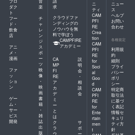
プロ
音
請
ニ
ニュー
ダク
楽
求
ティ
ス
ト
CAM
ヘルプ
クラウドファ
フー
チ
PFI
お問い
ンディングの
ド・
ャ
RE
合わせ
ノウハウを無
飲食
レ
Crea
料で学ぼう
店
ン
tion
各種規定
CAMPFIRE
ジ
CAM
アカデミー
アニ
ス
利用規
PFI
メ・
ポ
約
RE
漫画
ー
CA
説
細則
for
ツ
MP
明
プライ
Soci
ファ
映
FI
会
バシー
al
ッ
像
RE
・
ポリ
Goo
ショ
・
ア
相
シー
d
ン
映
カ
談
特定商
CAM
画
デ
会
取引法
PFI
ゲー
書
ミ
に基づ
RE
ム・
籍
ー
く表記
for
サー
・
と
情報セ
Ente
ビス
雑
は
キュリ
rtain
開発
誌
ク
サ
ティ方
men
出
ラ
ポ
針
t
版
ウ
ー
反社基