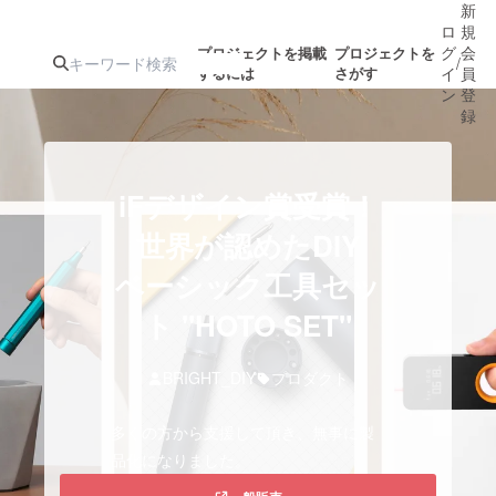
新
ロ
規
グ
会
プロジェクトを掲載
プロジェクトを
/
するには
さがす
イ
員
ン
登
録
人気のプロ
注目のリ
注目の新着プロ
募集終了が近いプ
もうすぐ公開
iFデザイン賞受賞！
ジェクト
ターン
ジェクト
ロジェクト
されます
世界が認めたDIY
ベーシック工具セッ
アート・写真
音楽
ト "HOTO SET"
テクノロジー・ガジェット
ゲーム・サ
BRIGHT_DIY
プロダクト
映像・映画
書籍・雑誌
多くの方から支援して頂き、無事に製
品化になりました。
ビジネス・起業
チャレンジ