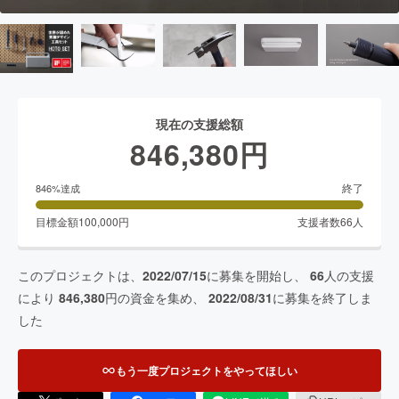
現在の支援総額
846,380
円
終了
846
%達成
目標金額
100,000
円
支援者数
66
人
このプロジェクトは、
2022/07/15
に募集を開始し、
66
人の支援
により
846,380
円の資金を集め、
2022/08/31
に募集を終了しま
した
もう一度プロジェクトをやってほしい