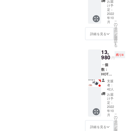
使用に慣れていない方で
況、製
予定価
お届
20% ・
造工程
格より
け予
しました。超早割のリター
も、「釘を抑えてた指を
一般販
上の都
定：
下がる
売予定
2022
合等に
ンがわずかしかないので、
可能性
誤ってハンマーで打ってし
年10
価格：
より出
もござ
こ
月
早めにご支援ください。
11,980
荷時期
の
いま
まった！（泣）」なんて心
リ
円 ※リ
が遅れ
タ
す。 ※
ー
Brightチームは当プロジェク
ターン
配もなくなります！また、
る場合
ン
類似商
詳細を見る
を
はすべ
があり
選
品が発
トをより多くの方へ知って
択
打面保護用のゴム製カバー
て税・
ます。
す
生する
る
送料込
※皆様の
頂きたいと考えておりま
可能性
も付属しています。Bright
13,
みの金
ご支援
があり
残り8
す。よかったら、Facebook
額にな
980
により
ます。
チームは当プロジェクトを
円
りま
量産効
ご了承
やTwitter等のSNSでのシェ
・個
す。 ※
より多くの方へ知って頂き
率が向
頂いた
数：
ご注文
上した
上でご
ア・拡散をお願い致しま
たいと考えております。よ
HOTO
状況、
場合、
支援頂
SET E
使用部
正規販
す。https://camp-
けます
支援
かったら、Facebookや
タイプ
材の供
売価格
様お願
者：
×1 ・割
fire.jp/projects/599786どう
給状
が販売
42人
い致し
Twitter等のSNSでのシェ
引率：
況、製
予定価
ます。
お届
ぞよろしくお願い致しま
13% ・
造工程
ア・拡散をお願い致しま
格より
け予
2022年
一般販
上の都
定：
下がる
11月頃
す。Brightチーム
す。https://camp-
売予定
2022
合等に
可能性
からオ
年10
価格：
より出
もござ
ンライ
fire.jp/projects/view/599786?
こ
月
15,980
荷時期
の
いま
ン
リ
円 ※リ
が遅れ
タ
す。 ※
ショッ
list=search_result_projects_
ー
ターン
る場合
ン
類似商
詳細を見る
プなど
を
はすべ
があり