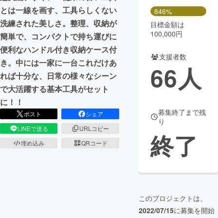
とは一線を画す、工具らしくない
846%
洗練された美しさ。整理、収納が
目標金額は
100,000円
簡単で、コンパクトで持ち運びに
便利なハンドル付き収納ケース付
支援者数
き。中には一家に一台これだけあ
66
人
れば十分な、日常の様々なシーン
で大活躍する基本工具がセット
に！！
募集終了まで残
ポスト
シェア
り
LINEで送る
URLコピー
終了
埋め込み
QRコード
このプロジェクトは、
2022/07/15
に募集を開始