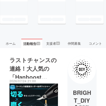
ホーム
支援者
仲間募集
コメント
活動報告
66
15
ラストチャンスの
連絡！大人気の
「Hanboost
2026/07/24 21:00
Cutter 2.0」終了
BRIGH
まで残りあと１
T_DIY
日・・・