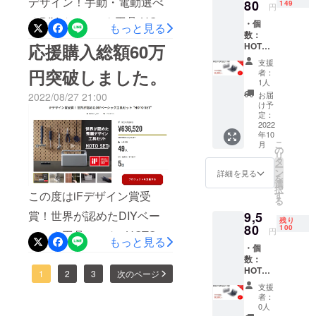
デザイン！手動・電動選べ
額にな
80
149
円
ぜひ期間中のお買い逃しが
りま
るDIYベーシック工具 HOTO
・個
す。 ※
もっと見る
ないようにお願い致します
数：
ご注文
SET」をご支援頂き誠にあ
応援購入総額60万
HOTO
状況、
♪BRIGHTチーム
SET M
使用部
りがとうございます！本日
支援
タイプ
材の供
円突破しました。
者：
は、HOTO DIY SETの
×1 ・割
給状
1人
引率：
況、製
お届
2022/08/27 21:00
「HOTO ネイルハンマー」
22% ・
造工程
け予
一般販
上の都
定：
について少しご紹介してい
売予定
2022
合等に
年10
価格：
より出
きたいと思います。ネイル
こ
月
11,980
荷時期
の
リ
ハンマーには、ヘッド先端
円 ※リ
が遅れ
タ
ー
ターン
る場合
ン
詳細を見る
に釘を収められるスペース
を
はすべ
があり
選
択
て税・
この度はiFデザイン賞受
ます。
す
があり、内蔵の磁石で釘を
る
送料込
※皆様の
賞！世界が認めたDIYベー
9,5
みの金
ご支援
固定できるため、片手で簡
残り
額にな
80
により
100
円
シック工具セット "HOTO
単に釘打ちが可能です。両
りま
量産効
もっと見る
・個
す。 ※
率が向
SET"にご支援頂き誠にあり
手で作業できない狭い隙間
数：
ご注文
上した
HOTO
状況、
がとうございます！皆様の
場合、
1
2
3
次のページ
や、高所へ釘を打ちたいと
SET M
使用部
正規販
支援
ご支援のおかげさまで、現
タイプ
材の供
売価格
きに便利な機能です。工具
者：
×1 ・割
給状
が販売
0人
在応援購入総額60万円突破
引率：