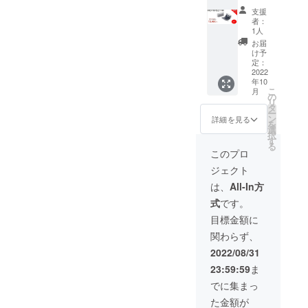
SET M
使用部
正規販
けます
支援
タイプ
材の供
売価格
様お願
者：
×2 ・割
給状
が販売
1人
い致し
引率：
況、製
予定価
ます。
お届
35% ・
造工程
格より
け予
2022年
一般販
上の都
定：
下がる
11月頃
売予定
2022
合等に
可能性
からオ
年10
価格：
より出
もござ
ンライ
こ
月
23,960
荷時期
の
いま
ン
リ
円 ※リ
が遅れ
タ
す。 ※
ショッ
ー
ターン
る場合
ン
類似商
詳細を見る
プなど
を
はすべ
があり
選
品が発
にて一
択
て税・
ます。
す
生する
般販売
る
送料込
※皆様の
可能性
このプロ
開始予
みの金
ご支援
があり
定で
ジェクト
額にな
により
ます。
す。
りま
量産効
ご了承
は、
All-In方
す。 ※
率が向
頂いた
式
です。
ご注文
上した
上でご
状況、
場合、
支援頂
目標金額に
使用部
正規販
けます
関わらず、
材の供
売価格
様お願
給状
が販売
い致し
2022/08/31
況、製
予定価
ます。
23:59:59
ま
造工程
格より
2022年
上の都
下がる
11月頃
でに集まっ
合等に
可能性
からオ
た金額が
より出
もござ
ンライ