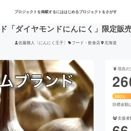
プロジェクトを掲載するには
はじめる
プロジェクトをさがす
ド「ダイヤモンドにんにく」限定販
佐藤雅人〔にんにく王子〕
フード・飲食店
北海道
注目のリターン
注目の新着プロジェクト
募集終了が近いプロジェクト
も
現在の
音楽
舞台・パフォーマンス
26
ゲーム・サービス開発
フード・飲食店
260%
書籍・雑誌出版
アニメ・漫画
目標金額は1
支援者
チャレンジ
ビューティー・ヘルスケ
66