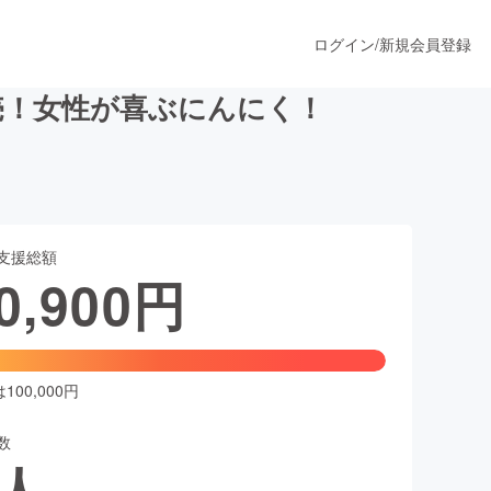
ログイン
/
新規会員登録
売！女性が喜ぶにんにく！
うすぐ公開されます
支援総額
プロダクト
0,900
円
ファッション
スポーツ
00,000円
数
ア
ソーシャルグッド
人