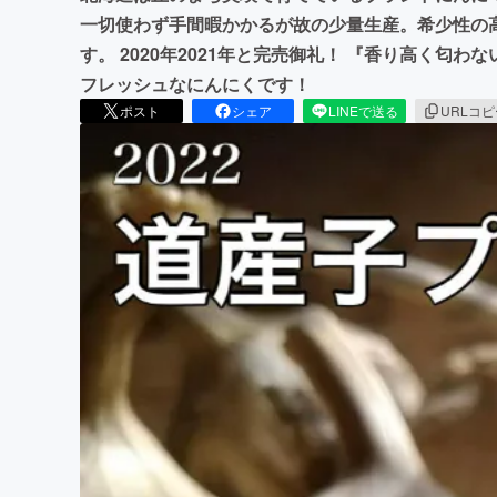
一切使わず手間暇かかるが故の少量生産。希少性の
す。 2020年2021年と完売御礼！ 『香り高く匂
フレッシュなにんにくです！
ポスト
シェア
LINEで送る
URLコ