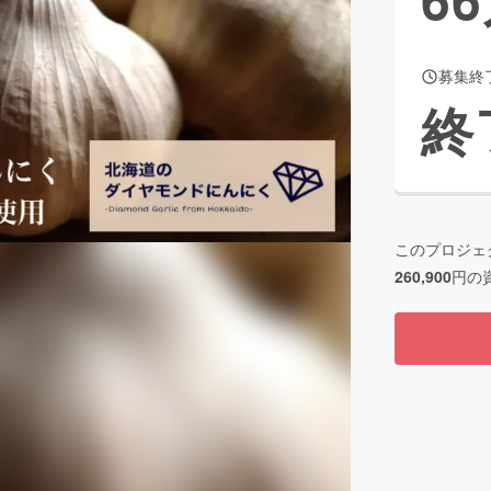
募集終
CAMPFIRE for Social Good
CAMPFIRE Creation
終
CAMPFIREふるさと納税
machi-ya
コミュニティ
このプロジェ
260,900
円の