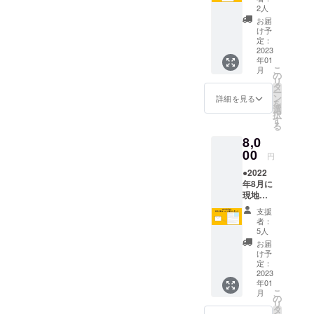
用紙5枚
報も合
2人
程度、
わせて
お届
写真含
配信。
け予
む）を
定：
作成
2023
年01
し、郵
こ
月
送。ど
の
リ
んな方
タ
ー
にとっ
ン
詳細を見る
を
ても分
選
択
かりや
す
る
すいレ
8,0
ポート
になる
00
円
ように
●2022
努めま
年8月に
す。
現地速
報メー
支援
ルを配
者：
信
5人
●2023
お届
年1月に
け予
報告レ
定：
ポート
2023
年01
（A4用
こ
月
紙5枚程
の
リ
度、写
タ