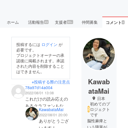
ホーム
活動報告
支援者
仲間募集
コメント
49
99+
4
投稿するには
ログイン
が
必要です。
プロジェクトオーナーの承
認後に掲載されます。承認
された内容を削除すること
はできません。
Kawab
※投稿する際の注意点
78a97d14a004
ataMai
2022/08/01 13:08
日本
これだけの読み応えの
初めてのプ
あるクラファンもなか
ロジェクト
KawabataMai
なかないよね。
です
2022/08/01 20:00
脳性麻痺と
ありがとうござ
いう障害が
います！