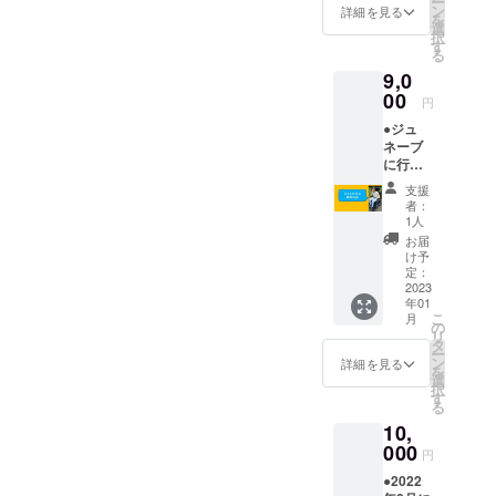
ー
真含
ン
詳細を見る
を
む）を
選
択
郵送
す
る
9,0
00
円
●ジュ
ネーブ
に行っ
た報告
支援
動画
者：
（長さ
1人
は30分
お届
程度）
け予
をネッ
定：
ト上で
2023
年01
限定公
こ
月
開し、
の
リ
URLを
タ
ー
メール
ン
詳細を見る
を
で共有
選
択
します
す
る
（視聴
10,
可能期
間：
000
円
2023年
●2022
1月～3