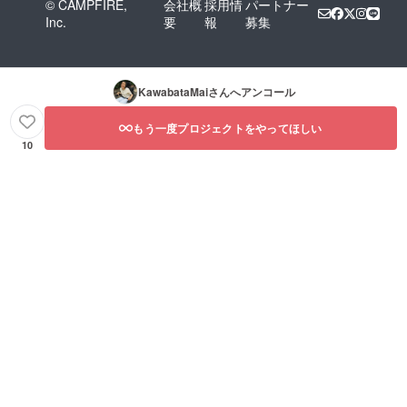
© CAMPFIRE,
会社概
採用情
パートナー
Inc.
要
報
募集
KawabataMai
さんへアンコール
もう一度プロジェクトをやってほしい
10