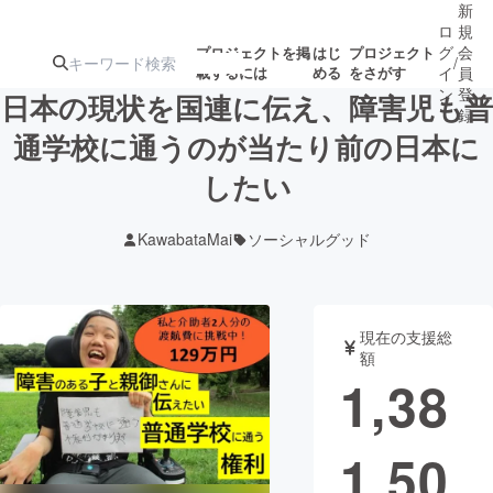
新
ロ
規
グ
会
プロジェクトを掲
はじ
プロジェクト
/
載するには
める
をさがす
イ
員
ン
登
日本の現状を国連に伝え、障害児も普
録
通学校に通うのが当たり前の日本に
したい
人気のプロ
注目のリ
注目の新着プロ
募集終了が近いプ
もうすぐ公開
ジェクト
ターン
ジェクト
ロジェクト
されます
KawabataMai
ソーシャルグッド
アート・写真
音楽
現在の支援総
テクノロジー・ガジェット
ゲーム・サ
額
1,38
映像・映画
書籍・雑誌
1,50
ビジネス・起業
チャレンジ