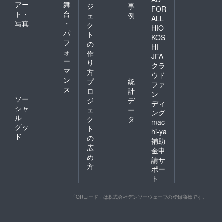
アー
舞
ジ
事
FOR
ト・
台
ェ
例
ALL
写真
・
ク
HIO
パ
ト
KOS
フ
の
HI
ォ
作
JFA
ー
り
クラ
マ
方
ウド
ン
プ
統
ファ
ス
ロ
計
ン
ソー
ジ
デ
ディ
シャ
ェ
ー
ング
ル
ク
タ
mac
グッ
ト
hi-ya
ド
の
補助
広
金申
め
請サ
方
ポー
ト
「QRコード」は株式会社デンソーウェーブの登録商標です。