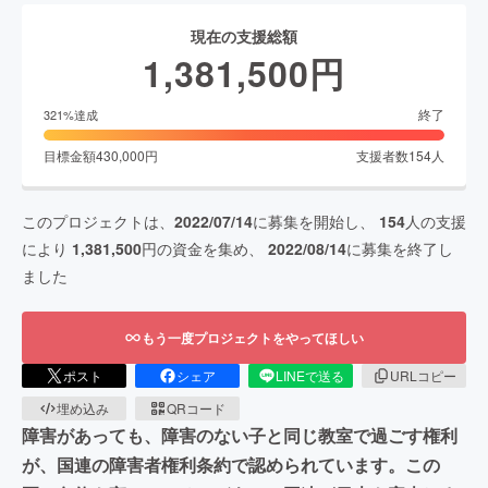
現在の支援総額
1,381,500
円
終了
321
%達成
目標金額
430,000
円
支援者数
154
人
このプロジェクトは、
2022/07/14
に募集を開始し、
154
人の支援
により
1,381,500
円の資金を集め、
2022/08/14
に募集を終了し
ました
もう一度プロジェクトをやってほしい
ポスト
シェア
LINEで送る
URLコピー
埋め込み
QRコード
障害があっても、障害のない子と同じ教室で過ごす権利
が、国連の障害者権利条約で認められています。この