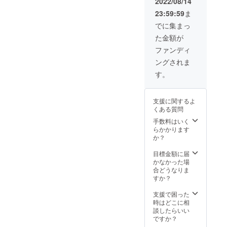
ルを配
2022/08/14
す。交
上が発
信。
23:59:59
ま
通費・
令され
●2023
食事代
た場合
年1月に
でに集まっ
は各自
は、延
ジュ
た金額が
自己負
期の可
ネーブ
担。所
能性あ
の報告
ファンディ
要時間
り。
レポー
ングされま
は2時間
●2022
ト（A4
程度。
年8月に
用紙5枚
す。
詳細・
現地速
程度、
日程調
報メー
写真を
整は
ルを配
含む）
支援に関するよ
2023年
信。
を郵
くある質問
1月に
●2023
送。●30
メール
年1月に
手数料はいく
分程度
でご連
ジュ
らかかります
の報告
絡しま
ネーブ
か？
動画を
す。※茨
の報告
ネット
城県か
レポー
目標金額に届
上で限
東京都
ト（A4
かなかった場
定公開
に、新
用紙5枚
合どうなりま
し、
型コロ
程度、
すか？
URLを
ナの蔓
写真を
メール
延防止
含む）
支援で困った
で共有
等重点
を郵
時はどこに相
（視聴
措置以
送。●30
談したらいい
可能期
上が発
分程度
ですか？
間：
令され
の報告