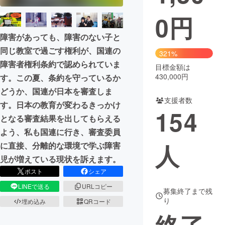
0
円
まちづくり・地域活性化
障害があっても、障害のない子と
CAMPFIRE for Social Good
CAMPFIRE Creation
同じ教室で過ごす権利が、国連の
321%
障害者権利条約で認められていま
CAMPFIREふるさと納税
machi-ya
コミュニティ
目標金額は
430,000円
す。この夏、条約を守っているか
どうか、国連が日本を審査しま
支援者数
す。日本の教育が変わるきっかけ
154
となる審査結果を出してもらえる
よう、私も国連に行き、審査委員
人
に直接、分離的な環境で学ぶ障害
児が増えている現状を訴えます。
ポスト
シェア
LINEで送る
URLコピー
募集終了まで残
り
埋め込み
QRコード