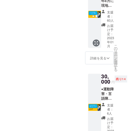
年8月に
月）。
現地速
どんな
報メー
方にも
支援
ルを配
分かり
者：
信。
やすい
60人
●2023
動画に
お届
年1月に
なるよ
け予
報告レ
う努め
定：
ポート
2023
ます。
年01
（A4用
こ
月
紙5枚程
の
リ
度、写
タ
ー
真含
ン
詳細を見る
を
む）を
選
択
郵送。●
す
る
報告動
30,
画（長
残り14
さは30
000
円
分程
●運動障
度）を
害・言
ネット
語障害
上で限
のある
定公開
支援
川端舞
し、
者：
と最大1
URLを
6人
時間、
メール
お届
ビデオ
で共有
け予
通話で
（視聴
定：
2023