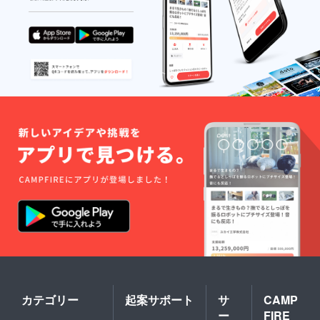
上で限
定公開
し、
URLを
メール
で共有
（視聴
可能期
間：
2023年
1月～3
月）。
カテゴリー
起案サポート
サ
CAMP
ー
FIRE