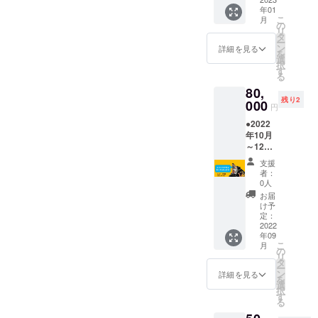
おしゃ
可能期
年01
べりす
間：
こ
月
る権
2023年
の
リ
利。介
1月～3
タ
ー
助者の
月）。※
ン
詳細を見る
を
通訳付
どんな
選
択
きなの
方にも
す
る
で、本
分かり
80,
人の言
やすい
残り2
葉が聞
000
レポー
円
き取れ
ト・動
●2022
なくて
画にな
年10月
も大丈
るよう
～12月
夫。
努めま
の間の
2023年
す。
支援
平日1
1月から
者：
日、川
12月の
0人
端と一
間に1回
お届
緒に筑
のみ可
け予
波山散
能。
定：
策がで
2022
「Googl
年09
きる権
e
こ
月
利。つ
Meet」
の
リ
くば駅
または
タ
ー
集合・
「Face
ン
詳細を見る
を
解散。
book
選
択
川端の
Messen
す
る
介助者
ger」で
１名が