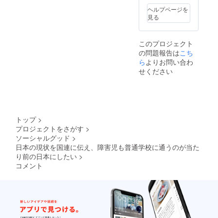
2023年
た場合
動画を
1月～3
ヘルプページを
は、延
ネット
月）。
見る
期の可
上で限
能性あ
定公開
り。
し、
このプロジェクト
●2022
URLを
の問題報告は
こち
年8月に
メール
現地速
ら
よりお問い合わ
で共有
報メー
（視聴
せください
ルを配
可能期
信。
間：
●2023
2023年
年1月に
1月～3
ジュ
月）。
ネーブ
トップ
>
の報告
プロジェクトをさがす
>
レポー
ソーシャルグッド
>
ト（A4
用紙5枚
日本の現状を国連に伝え、障害児も普通学校に通うのが当た
程度、
り前の日本にしたい
>
写真を
コメント
含む）
を郵
送。●30
分程度
の報告
動画を
ネット