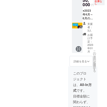
50,
のビデ
在庫な
同行し
000
オ通話
し
円
ます。
を利
●2023
交通
用。
年4月～
費・昼
2023年
6月の間
食代は
1月に日
で1回、
各自自
程調整
支援
川端と
己負
のため
者：
一緒に
担。所
のメー
3人
ランチ
要時間
ルをお
お届
ができ
は10時
送りし
け予
る権
間程
定：
ます。
利。つ
2023
度。詳
（極端
年01
くばエ
細・日
な個人
こ
月
クスプ
程調整
の
情報
リ
レス線
は2022
タ
や、誹
ー
の各駅
年9月に
ン
謗中傷
詳細を見る
を
から徒
メール
選
を含む
択
歩10分
でご連
す
内容の
る
以内の
絡しま
場合、
このプロ
レスト
す。※茨
中断す
ジェクト
ランで
城県か
る可能
現地集
東京都
性あ
は、
All-In方
合・解
に、新
り）
式
です。
散。川
型コロ
●2022
端の介
ナの蔓
年8月に
目標金額に
助者１
延防止
現地速
関わらず、
名が同
等重点
報メー
行しま
措置以