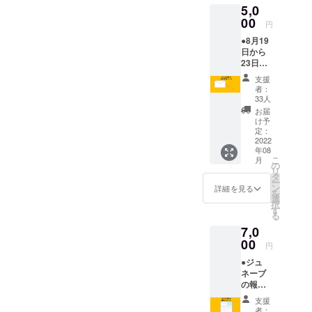
5,0
00
円
●8月19
日から
23日ま
で、ブ
支援
リー
者：
フィン
33人
グ参加
お届
や国連
け予
審査傍
定：
聴を通
2022
年08
して感
こ
月
じたこ
の
リ
とを毎
タ
ー
日メー
ン
詳細を見る
を
ルで配
選
択
信。電
す
る
動車い
7,0
すユー
ザーか
00
円
ら見た
●ジュ
ジュ
ネーブ
ネーブ
の報告
のバリ
レポー
アフ
支援
ト（A4
リー情
者：