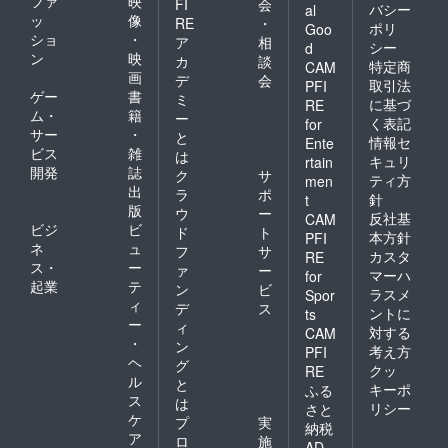
ファ
映
FI
会
バシー
al
ッ
像
RE
・
ポリ
Goo
ショ
・
ア
相
シー
d
ン
映
カ
談
特定商
CAM
画
デ
会
取引法
PFI
ゲー
書
ミ
に基づ
RE
ム・
籍
ー
く表記
for
サー
・
と
情報セ
Ente
ビス
雑
は
キュリ
rtain
開発
誌
ク
サ
ティ方
men
出
ラ
ポ
針
t
版
ウ
ー
反社基
CAM
ビジ
ビ
ド
ト
本方針
PFI
ネ
ュ
フ
サ
カスタ
RE
ス・
ー
ァ
ー
マーハ
for
起業
テ
ン
ビ
ラスメ
Spor
ィ
デ
ス
ントに
ts
ー
ィ
対する
CAM
・
ン
考え方
PFI
ヘ
グ
クッ
RE
ル
と
キーポ
ふる
ス
は
リシー
さと
ケ
プ
実
納税
ア
ロ
施
AD