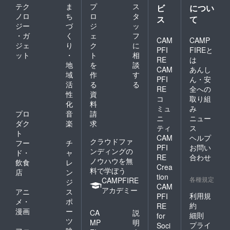
テク
ま
プ
ス
ビ
につい
ノロ
ち
ロ
タ
ス
て
ジー
づ
ジ
ッ
・ガ
く
ェ
フ
CAM
CAMP
ジェ
り
ク
に
PFI
FIREと
ット
・
ト
相
RE
は
地
を
談
CAM
あんし
域
作
す
PFI
ん・安
活
る
る
RE
全への
性
資
コ
取り組
化
料
ミュ
み
プロ
音
請
ニ
ニュー
ダク
楽
求
ティ
ス
ト
CAM
ヘルプ
クラウドファ
フー
チ
PFI
お問い
ンディングの
ド・
ャ
RE
合わせ
ノウハウを無
飲食
レ
Crea
料で学ぼう
店
ン
tion
各種規定
CAMPFIRE
ジ
CAM
アカデミー
アニ
ス
利用規
PFI
メ・
ポ
約
RE
漫画
ー
CA
説
細則
for
ツ
MP
明
プライ
Soci