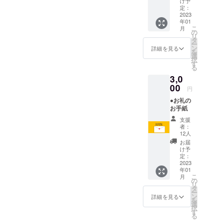
け予
から「NPO
せたいという人々もま
定：
の障害児の問題
2023
法人NEWSつ
た大きな未来なのだ
でもあり、障害
年01
くば」のラ
こ
月
と、そう思いたい。
はなくても、生
の
リ
イターとし
タ
きづらさを抱え
ー
て、障害者
ン
詳細を見る
を
ながら学校に通
選
の現状など
択
す
う全ての子ども
る
を中心に記
3,0
の問題だったん
事を執筆し
00
円
ています。
だと、大人に
●お礼の
なった今、感じ
お手紙
ています。
支援
者：
12人
お届
け予
定：
2023
年01
こ
月
の
リ
タ
ー
ン
詳細を見る
を
選
択
す
る