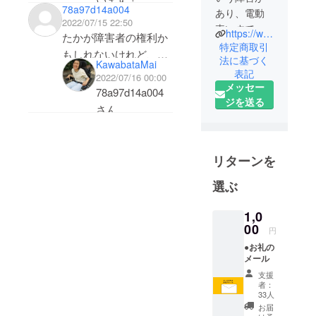
78a97d14a004
あり、電動
2022/07/15 22:50
車いすで生
https://www.facebook.com/mai.kawabata.1671
たかが障害者の権利か
活していま
特定商取引
もしれないけれど、権
す。介助者
法に基づく
KawabataMai
利ってパッチワークの
表記
のサポート
2022/07/16 00:00
メッセー
ようなもので、地道に
を受けなが
78a97d14a004
ジを送る
小さな権利を縫い合わ
ら、アパー
さん
トで一人暮
せて作品になる。そう
力強いコメン
らしを満喫
やって一人の権利、一
ト、ありがとう
中。つくば
つの権利をそれぞれが
リターンを
ございます。
自立生活セ
守って作って、尊厳あ
子どもの頃の私
ンターほ
選ぶ
る社会が作られている
は、自分が普通
にゃらで、
としたら、彼女をはじ
学校に居づらい
障害児者の
1,0
めとするジュネーブに
のは自分だけの
00
支援や、障
円
いって自分たちのこと
問題だと思って
害者の権利
●お礼の
を伝えようとする人た
メール
に関する活
いました。で
ちは一つの未来なので
支援
動をしてい
も、それは将
者：
はないだろうか。それ
ます。ま
来、普通学校に
33人
た、2020年
ばかりか、彼らをいか
お届
通うであろう他