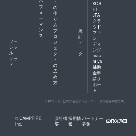
パ
ト
KOS
フ
の
HI
ォ
作
JFA
ー
り
クラ
マ
方
ウド
ン
プ
統
ファ
ス
ロ
計
ン
ソー
ジ
デ
ディ
シャ
ェ
ー
ング
ル
ク
タ
mac
グッ
ト
hi-ya
ド
の
補助
広
金申
め
請サ
方
ポー
ト
「QRコード」は株式会社デンソーウェーブの登録商標です。
© CAMPFIRE,
会社概
採用情
パートナー
Inc.
要
報
募集