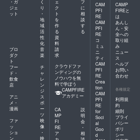
・ガ
く
ェ
フ
CAM
CAMP
ジェ
り
ク
に
PFI
FIREと
ット
・
ト
相
RE
は
地
を
談
CAM
あんし
域
作
す
PFI
ん・安
活
る
る
RE
全への
性
資
コ
取り組
化
料
ミュ
み
プロ
音
請
ニ
ニュー
ダク
楽
求
ティ
ス
ト
CAM
ヘルプ
クラウドファ
フー
チ
PFI
お問い
ンディングの
ド・
ャ
RE
合わせ
ノウハウを無
飲食
レ
Crea
料で学ぼう
店
ン
tion
各種規定
CAMPFIRE
ジ
CAM
アカデミー
アニ
ス
利用規
PFI
メ・
ポ
約
RE
漫画
ー
CA
説
細則
for
ツ
MP
明
プライ
Soci
ファ
映
FI
会
バシー
al
ッ
像
RE
・
ポリ
Goo
ショ
・
ア
相
シー
d
ン
映
カ
談