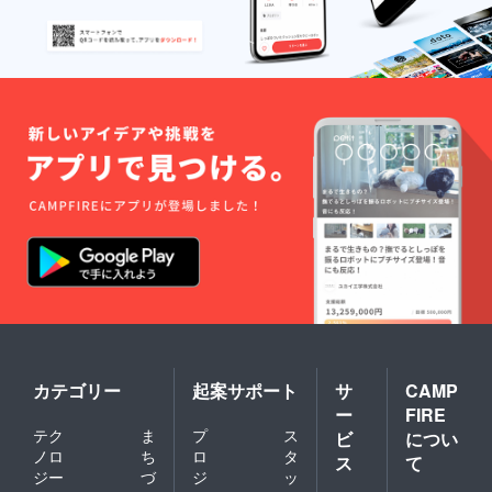
カテゴリー
起案サポート
サ
CAMP
ー
FIRE
テク
ま
プ
ス
ビ
につい
ノロ
ち
ロ
タ
ス
て
ジー
づ
ジ
ッ