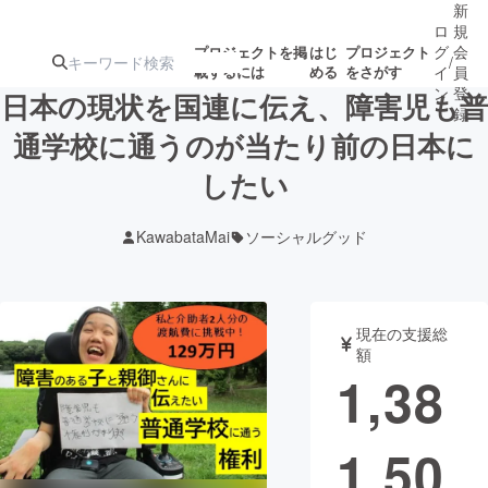
新
ロ
規
グ
会
プロジェクトを掲
はじ
プロジェクト
/
載するには
める
をさがす
イ
員
ン
登
日本の現状を国連に伝え、障害児も普
録
通学校に通うのが当たり前の日本に
したい
人気のプロ
注目のリ
注目の新着プロ
募集終了が近いプ
もうすぐ公開
ジェクト
ターン
ジェクト
ロジェクト
されます
KawabataMai
ソーシャルグッド
アート・写真
音楽
現在の支援総
テクノロジー・ガジェット
ゲーム・サ
額
1,38
映像・映画
書籍・雑誌
1,50
ビジネス・起業
チャレンジ