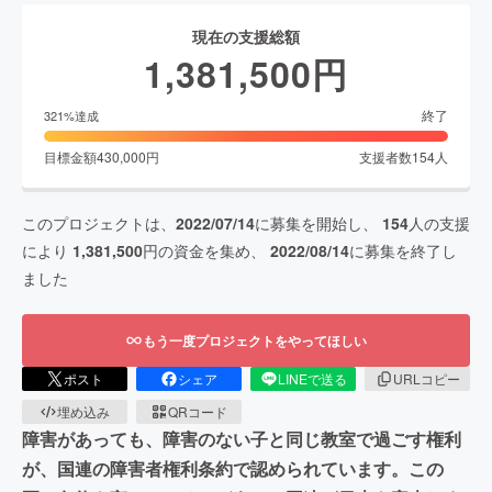
現在の支援総額
1,381,500
円
終了
321
%達成
目標金額
430,000
円
支援者数
154
人
このプロジェクトは、
2022/07/14
に募集を開始し、
154
人の支援
により
1,381,500
円の資金を集め、
2022/08/14
に募集を終了し
ました
もう一度プロジェクトをやってほしい
ポスト
シェア
LINEで送る
URLコピー
埋め込み
QRコード
障害があっても、障害のない子と同じ教室で過ごす権利
が、国連の障害者権利条約で認められています。この