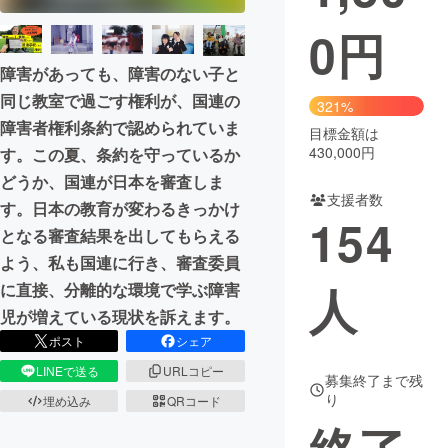
0
円
まちづくり・地域活性化
障害があっても、障害のない子と
CAMPFIRE for Social Good
CAMPFIRE Creation
同じ教室で過ごす権利が、国連の
321%
障害者権利条約で認められていま
CAMPFIREふるさと納税
machi-ya
コミュニティ
目標金額は
430,000円
す。この夏、条約を守っているか
どうか、国連が日本を審査しま
支援者数
す。日本の教育が変わるきっかけ
154
となる審査結果を出してもらえる
よう、私も国連に行き、審査委員
人
に直接、分離的な環境で学ぶ障害
児が増えている現状を訴えます。
ポスト
シェア
LINEで送る
URLコピー
募集終了まで残
り
埋め込み
QRコード