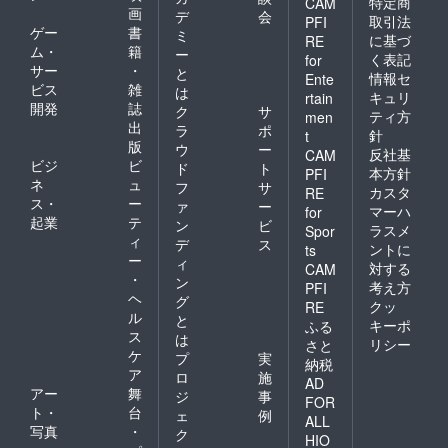
特定商
CAM
画
デ
会
取引法
PFI
ゲー
書
ミ
に基づ
RE
ム・
籍
ー
く表記
for
サー
・
と
情報セ
Ente
ビス
雑
は
キュリ
rtain
開発
誌
ク
サ
ティ方
men
出
ラ
ポ
針
t
版
ウ
ー
反社基
CAM
ビジ
ビ
ド
ト
本方針
PFI
ネ
ュ
フ
サ
カスタ
RE
ス・
ー
ァ
ー
マーハ
for
起業
テ
ン
ビ
ラスメ
Spor
ィ
デ
ス
ントに
ts
ー
ィ
対する
CAM
・
ン
考え方
PFI
ヘ
グ
クッ
RE
ル
と
キーポ
ふる
ス
は
リシー
さと
ケ
プ
実
納税
ア
ロ
施
AD
アー
舞
ジ
事
FOR
ト・
台
ェ
例
ALL
写真
・
ク
HIO