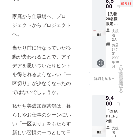
8,5
舗オン
残り18
ター]×1
00
ライン
定番号19-
円
個 ・美
ストア
4318）。以
【先着
濃加茂
で何度
家庭から仕事場へ、プロ
20名様
降、お茶の
茶舗の
でもご
限定 早
煎茶
ジェクトからプロジェクト
利用頂
淹れ方講座
割】
ティー
ける
支援
や和菓子と
へ。
「CHA
バッグ
10%OF
者：
PTER」
（3g×8
のペアリン
Fのクー
2人
2個 ＋
個入
ポン
お届
グイベント
当たり前に行なっていた移
お試し
り）／
コード
け予
などを企
用煎茶
ほうじ
定：
※有効期
動が失われることで、アイ
／ほう
2022
茶
限は発
画。2019年
年10
じ茶
ティー
行日か
デアを思いついたりヒント
こ
「美濃加茂
月
ティー
バッグ
の
ら180日
リ
バッグ
茶舗」店長
（3g×8
タ
を得られるようないい「一
間で
ー
各1個 ■
個入
ン
す。 ※
詳細を見る
に就任。
を
リター
区切り」が少なくなったの
り）※
選
クーポ
択
2020年に
ン内容
ティー
す
ンコー
る
ではないでしょうか。
・
バッグ1
「株式会社
ドは、
9,4
CHAPT
個で2杯
メッ
茶淹（ちゃ
ER[チャ
00
分お楽
セージ
円
私たち美濃加茂茶舗は、暮
えん）」を
プ
しみい
機能に
「CHA
ター]×2
ただけ
てお知
設立。2026
らしやお仕事のシーンにい
PTER」
個 ・美
ます ・
らせ致
年秋に新ブ
2個 ＋
濃加茂
お礼の
しま
い「一区切り」をもたらす
お試し
茶舗の
ランド「茶
メッ
す。 ■
支援
用煎茶
煎茶／
新しい習慣の一つとして日
セージ
仕様 高
者：
淹-chaen」
／ほう
ほうじ
カード
1人