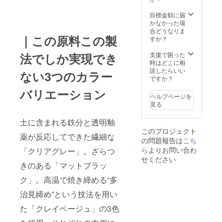
ジュの
事項を
る場合
ただけ
機能に
紅茶
中から2
ご確認
があり
ます ・
てお知
目標金額に届
ティー
つお選
くださ
ます。
お礼の
らせ致
かなかった場
バッ
びいた
い。 ※
メッ
しま
合どうなりま
グ
だけま
ご注文
｜この原料この製
セージ
す。 ■
すか？
18ヶ
す。 ※
状況、
カード
仕様 高
月 ※未
本製品
使用部
・美濃
さ：
法でしか実現でき
支援で困った
開封 ※
は磁器
材の供
加茂茶
112mm
時はどこに相
色はク
製品
給状
舗オン
幅：
談したらいい
リアグ
（焼き
ない3つのカラー
況、製
ライン
76mm
ですか？
レー・
物）の
造工程
ストア
■賞味期
マット
ため、
上の都
バリエーション
で何度
限 煎茶
ブラッ
焼きム
ヘルプページを
合等に
でもご
ティー
ク・ク
ラやロ
見る
より出
利用頂
バッ
レイ
ゴの欠
荷時期
ける
グ １
ベー
けなど
が遅れ
土に含まれる鉄分と透明釉
10%OF
０ヶ
ジュの
の個体
る場合
このプロジェクト
Fのクー
月 ※未
中から3
薬が反応してできた繊細な
差があ
があり
の問題報告は
こち
ポン
開封
つお選
りま
ます。
コード
ら
よりお問い合わ
※TOP画
「クリアグレー」。ざらつ
びいた
す。プ
※有効期
像の色
だけま
せください
ロジェ
きのある「マットブラッ
限は発
はクレ
す。
クト
行日か
イベー
※本製品
ページ
ク」。高温で焼き締める“多
ら180日
ジュで
は磁器
の注意
間で
す。 ※
製品
事項を
治見締め”という技法を用い
す。 ※
色はク
（焼き
ご確認
クーポ
リアグ
物）の
くださ
た「クレイベージュ」の3色
ンコー
レー・
ため、
い。 ※
ドは、
マット
焼きム