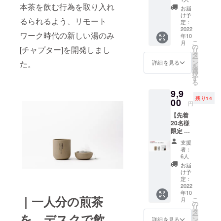
さ：
及び実店舗
じ茶
本茶を飲む行為を取り入れ
茶
・美濃
112mm
お届
ティー
ティー
加茂茶
け予
を千種区・
幅：
るられるよう、リモート
バッグ
バッ
定：
舗オン
76mm
本山にオー
各1個 ■
2022
グ ※
ライン
■賞味期
ワーク時代の新しい湯のみ
年10
リター
プン予定。
ティー
ストア
限 煎茶
こ
月
ン内容
バッグ1
の
で何度
ティー
[チャプター]を開発しまし
リ
・
個で2杯
タ
でもご
バッ
ー
==========
CHAPT
分お楽
ン
利用頂
詳細を見る
た。
グ １
を
ER[チャ
しみい
選
==========
ける
０ヶ
択
プ
ただけ
す
10%OF
月 ※未
==========
る
ター]×2
ます ・
Fのクー
開封
9,9
=========
個 ・美
お礼の
ポン
※TOP画
残り14
濃加茂
00
メッ
コード
像の色
円
茶舗の
セージ
※有効期
はクレ
【先着
煎茶／
カード
限は発
イベー
20名様
ほうじ
・美濃
行日か
ジュで
限定 早
茶
加茂茶
ら180日
す。 ※
割】
ティー
舗オン
間で
色はク
支援
CHAPT
バッ
ライン
す。 ※
者：
リアグ
ER2個
グ ※
ストア
6人
クーポ
レー・
＋煎茶
ティー
で何度
ンコー
お届
マット
／ほう
バッグ1
でもご
け予
ドは、
ブラッ
じ茶
個で2杯
定：
利用頂
メッ
ク・ク
ティー
2022
分お楽
ける
セージ
レイ
年10
バッグ2
しみい
10%OF
機能に
｜一人分の煎茶
ベー
こ
月
種 ■リ
ただけ
の
Fのクー
てお知
ジュの3
リ
ターン
ます ・
タ
ポン
らせ致
色から
ー
を、デスクで飲
内容 ・
お礼の
ン
コード
詳細を見る
しま