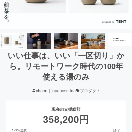
いい仕事は、いい「一区切り」か
ら。リモートワーク時代の100年
使える湯のみ
chaen｜japanese tea
プロダクト
現在の支援総額
358,200
円
終了
179
%達成