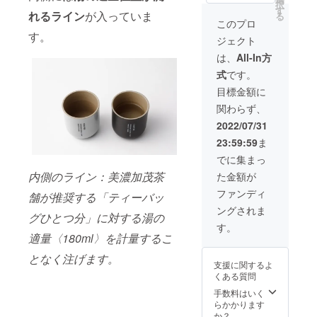
112mm
ブラッ
焼きム
択
使用部
完成し
お礼の
す
ら180日
幅：
ク・ク
れるライン
が入っていま
ラやロ
る
材の供
たプロ
メッ
間で
このプロ
76mm
レイ
ゴの欠
給状
ダクト
セージ
す。 ※
■賞味
す。
ベー
けなど
況、製
ジェクト
CHAPT
カード
クーポ
期限 煎
ジュの
の個体
造工程
ER[チャ
・美濃
ンコー
は、
All-In方
茶/ほう
中から3
差があ
上の都
プ
加茂茶
ドは、
じ茶
つお選
りま
合等に
式
です。
ター]×1
舗オン
メッ
ティー
びいた
す。プ
より出
個 ・美
ライン
セージ
目標金額に
バッ
だけま
ロジェ
荷時期
濃加茂
ストア
機能に
グ
す。 ※
クト
が遅れ
関わらず、
茶舗の
で何度
てお知
10ヶ
本製品
ページ
る場合
煎茶
でもご
らせ致
2022/07/31
月 ※未
は磁器
の注意
があり
ティー
利用頂
しま
開封 和
製品
事項を
ます。
23:59:59
ま
バッグ
ける
す。 ■
紅茶
（焼き
ご確認
（3g×8
10%OF
仕様 高
でに集まっ
ティー
物）の
くださ
個入
Fのクー
さ：
バッ
ため、
い。 ※
内側のライン：美濃加茂茶
た金額が
り）／
ポン
112mm
グ
焼きム
ご注文
ほうじ
コード
幅：
ファンディ
18ヶ
ラやロ
舗が推奨する「ティーバッ
状況、
茶
※有効
76mm
月 ※未
ゴの欠
使用部
ングされま
ティー
期限は
■賞味
グひとつ分」に対する湯の
開封 ※
けなど
材の供
バッグ
発行日
期限 煎
す。
色はク
の個体
給状
（3g×8
から180
適量〈180ml〉を計量するこ
茶/ほう
リアグ
差があ
況、製
個入
日間で
じ茶
レー・
りま
造工程
となく注げます。
り）※
す。
ティー
マット
す。プ
上の都
支援に関するよ
ティー
※クーポ
バッ
ブラッ
ロジェ
合等に
くある質問
バッグ1
ンコー
グ
ク・ク
クト
より出
個で2杯
ドは、
手数料はいく
10ヶ
レイ
ページ
荷時期
分お楽
メッ
らかかります
月 ※未
ベー
の注意
が遅れ
しみい
セージ
か？
開封 和