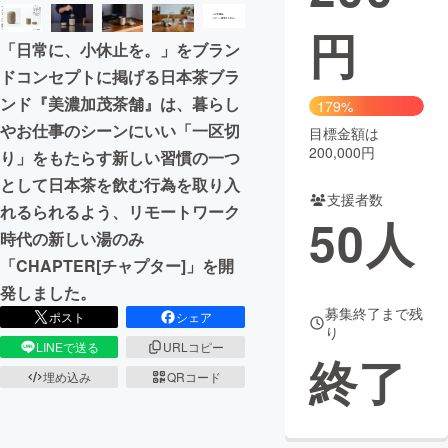
円
まちづくり・地域活性化
「日常に、小休止を。」をブラン
ドコンセプトに掲げる日本茶ブラ
CAMPFIRE for Social Good
CAMPFIRE Creation
ンド『美濃加茂茶舗』は、暮らし
179%
CAMPFIREふるさと納税
machi-ya
コミュニティ
やお仕事のシーンにいい「一区切
目標金額は
200,000円
り」をもたらす新しい習慣の一つ
として日本茶を飲む行為を取り入
支援者数
れるられるよう、リモートワーク
50
人
時代の新しい湯のみ
「CHAPTER[チャプター]」を開
発しました。
募集終了まで残
ポスト
シェア
り
LINEで送る
URLコピー
終了
埋め込み
QRコード