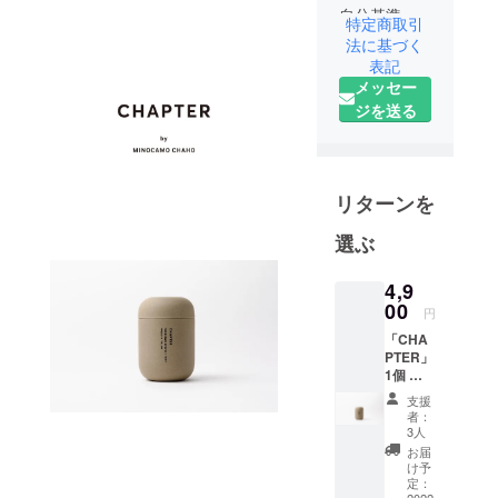
自分基準で
特定商取引
楽しめる文
法に基づく
化をつく
表記
メッセー
る。
ジを送る
一杯のお茶
をきっかけ
に、人と人
がつなが
リターンを
り、暮らし
が少し豊か
選ぶ
になる。そ
んな未来
4,9
00
を、茶淹-
円
chaenは目指
「CHA
していま
PTER」
1個 ＋
す。
お試し
支援
用煎茶
者：
ティー
==========
3人
バッグ1
お届
==========
個 ■リ
け予
==========
ターン
定：
2022