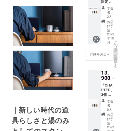
使用部
限定 早
バッグ
メッ
てお知
10ヶ
ジュの3
材の供
割】
（3g×8
セージ
らせ致
月 ※未
支援
色から
給状
「CHA
個入
カード
しま
者：
開封
お選び
況、製
PTER」
り）／
・美濃
2人
す。 ■
※TOP画
いただ
造工程
3個 ＋
ほうじ
加茂茶
仕様 高
お届
像の色
けま
上の都
お試し
茶
舗オン
け予
さ：
はクリ
す。 ※
合等に
用煎茶
ティー
定：
ライン
112mm
アグ
本製品
より出
／ほう
2022
バッグ
ストア
幅：
レーと
は磁器
荷時期
年10
じ茶／
（3g×8
で何度
76mm
マット
製品
こ
が遅れ
月
和紅茶
個入
の
でもご
■賞味
ブラッ
（焼き
リ
る場合
ティー
り）※
タ
利用頂
期限 煎
クで
物）の
ー
があり
バッグ
ティー
ン
ける
詳細を見る
茶/ほう
す。 ※
ため、
を
ます。
各1個 ■
バッグ1
選
10%OF
じ茶
色はク
焼きム
択
リター
個で2杯
す
Fのクー
ティー
リアグ
ラやロ
る
ン内容
分お楽
ポン
バッ
レー・
ゴの欠
13,
・
しみい
コード
グ
マット
けなど
CHAPT
900
ただけ
※有効期
10ヶ
円
ブラッ
の個体
ER[チャ
ます ・
限は発
月 ※未
ク・ク
差があ
「CHA
プ
お礼の
行日か
開封
レイ
りま
PTER」
ター]×3
メッ
ら180日
※TOP画
ベー
す。プ
3個 ＋
個 ・美
セージ
間で
像の色
ジュの
ロジェ
お試し
濃加茂
カード
す。 ※
はクリ
支援
中から2
クト
用煎茶
茶舗の
・美濃
クーポ
者：
アグ
つお選
ページ
｜新しい時代の道
／ほう
煎茶／
加茂茶
0人
ンコー
レーと
びいた
の注意
じ茶／
ほうじ
舗オン
ドは、
お届
マット
だけま
事項を
和紅茶
具らしさと湯のみ
／和紅
ライン
け予
メッ
ブラッ
す。 ※
ご確認
ティー
茶
定：
ストア
セージ
クで
本製品
くださ
バッグ
2022
ティー
で何度
としてのスタン
機能に
す。 ※
は磁器
い。 ※
年10