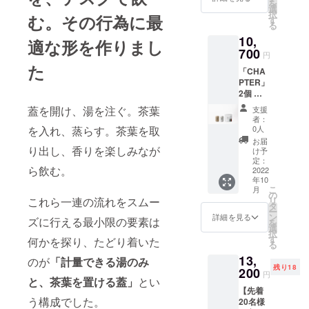
お選び
を
CHAPT
メッ
選
※有効期
す。 ■
いただ
択
む。その行為に最
ER[チャ
セージ
す
限は発
仕様 高
けま
る
プ
カード
行日か
さ：
す。 ※
10,
ター]×2
・美濃
適な形を作りまし
ら180日
112mm
本製品
個 ・美
700
加茂茶
間で
幅：
円
は磁器
濃加茂
舗オン
す。 ※
76mm
た
製品
「CHA
茶舗の
ライン
クーポ
■賞味期
（焼き
PTER」
煎茶
ストア
ンコー
限 煎茶
物）の
2個 ＋
ティー
で何度
ドは、
ティー
ため、
お試し
バッグ
でもご
メッ
蓋を開け、湯を注ぐ。茶葉
バッ
支援
焼きム
用煎茶
（3g×8
利用頂
セージ
者：
グ １
ラやロ
／ほう
個入
ける
0人
を入れ、蒸らす。茶葉を取
機能に
０ヶ
ゴの欠
じ茶
り）／
10%OF
てお知
お届
月 ※未
けなど
ティー
り出し、香りを楽しみなが
ほうじ
Fのクー
け予
らせ致
開封
の個体
バッグ
茶
定：
ポン
しま
※TOP画
差があ
ら飲む。
各1個 ■
2022
ティー
コード
す。 ■
像の色
りま
年10
リター
バッグ
※有効期
仕様 高
はクレ
す。プ
こ
月
ン内容
（3g×8
の
限は発
さ：
イベー
ロジェ
リ
これら一連の流れをスムー
・
個入
タ
行日か
112mm
ジュで
クト
ー
CHAPT
り）※
ン
ら180日
詳細を見る
幅：
す。 ※
ズに行える最小限の要素は
ページ
を
ER[チャ
ティー
選
間で
76mm
色はク
の注意
択
プ
バッグ1
す
す。 ※
何かを探り、たどり着いた
■賞味
リアグ
事項を
る
ター]×2
個で2杯
クーポ
期限 煎
レー・
ご確認
13,
個 ・美
分お楽
のが
「計量できる湯のみ
ンコー
茶/ほう
マット
くださ
残り18
濃加茂
200
しみい
ドは、
じ茶
円
ブラッ
い。 ※
と、茶葉を置ける蓋」
とい
茶舗の
ただけ
メッ
ティー
ク・ク
ご注文
【先着
煎茶
ます ・
セージ
バッ
レイ
状況、
う構成でした。
20名様
ティー
お礼の
機能に
グ
ベー