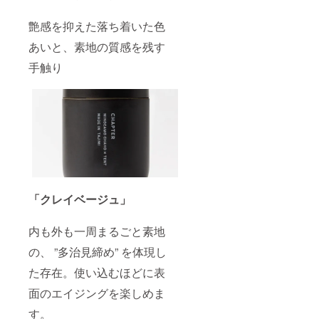
ページ
の注意
艶感を抑えた落ち着いた色
事項を
ご確認
あいと、素地の質感を残す
くださ
い。 ※
手触り
ご注文
状況、
使用部
材の供
給状
況、製
造工程
上の都
合等に
より出
荷時期
「クレイベージュ」
が遅れ
る場合
があり
内も外も一周まるごと素地
ます。
の、 ”多治見締め” を体現し
た存在。使い込むほどに表
面のエイジングを楽しめま
す。