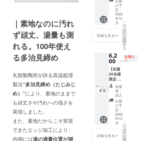
ライン
しま
お届
開封 和
つお選
クト
お試し
グ ※
ストア
け予
す。 ■
紅茶
びいた
ページ
用煎茶
ティー
定：
で何度
仕様 高
ティー
だけま
の注意
ティー
2022
バッグ1
でもご
さ：
バッ
す。 ※
事項を
年10
バッグ1
個で2杯
利用頂
｜素地なのに汚れ
112mm
グ
本製品
こ
ご確認
月
個 ■リ
分お楽
の
ける
幅：
18ヶ
は磁器
リ
くださ
ターン
しみい
タ
10%OF
76mm
月 ※未
ず頑丈、湯量も測
製品
ー
い。 ※
内容 ・
ただけ
ン
Fのクー
詳細を見る
■賞味
開封 ※
（焼き
を
ご注文
完成し
ます ・
選
ポン
期限 煎
色はク
物）の
択
状況、
れる。100年使え
たプロ
お礼の
す
コード
茶/ほう
リアグ
ため、
る
使用部
ダクト
メッ
※有効
じ茶
レー・
焼きム
材の供
6,2
CHAPT
る多治見締め
セージ
期限は
ティー
マット
在庫な
ラやロ
給状
ER[チャ
00
カード
し
発行日
バッ
円
ブラッ
ゴの欠
況、製
プ
・美濃
から180
グ
ク・ク
けなど
造工程
【先着
ター]×1
加茂茶
日間で
10ヶ
レイ
の個体
上の都
20名様
丸朝製陶所が誇る高温処理
個 ・美
舗オン
す。
月 ※未
ベー
差があ
合等に
限定 早
濃加茂
ライン
※クーポ
開封 和
ジュの
りま
より出
製法
“多治見締め（たじみじ
割】
茶舗の
ストア
ンコー
紅茶
支援
中から3
す。プ
荷時期
「CHA
煎茶
で何度
ドは、
者：
ティー
つお選
め）”
により、素地のままで
ロジェ
が遅れ
PTER」
（3g×1
でもご
20人
メッ
バッ
びいた
クト
る場合
1個＋煎
個入
利用頂
セージ
お届
グ
も頑丈さや汚れへの強さを
だけま
ページ
があり
茶／ほ
り）※
ける
け予
機能に
18ヶ
す。 ※
の注意
ます。
うじ茶
ティー
定：
10%OF
実現しました。
てお知
月 ※未
本製品
事項を
ティー
2022
バッグ1
Fのクー
らせ致
開封 ※
は磁器
ご確認
年10
バッグ2
個で2杯
また、素地だからこそ実現
ポン
しま
色はク
製品
こ
くださ
月
種セッ
分お楽
の
コード
す。 ■
リアグ
（焼き
リ
い。 ※
できたエッジ加工により、
ト ■リ
しみい
タ
※有効期
仕様 高
レー・
物）の
ー
ご注文
ターン
ただけ
ン
限は発
詳細を見る
さ：
マット
ため、
を
状況、
内側には
湯の適量位置が測
内容 ・
ます ・
選
行日か