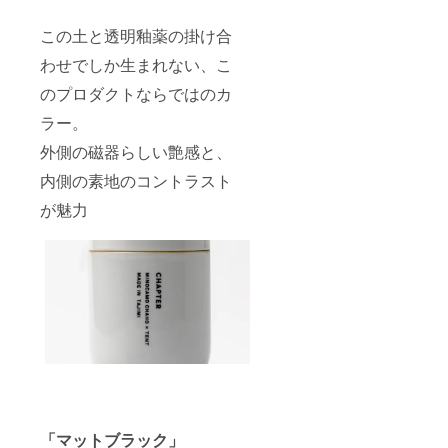
レー・
事項を
があり
マット
ご確認
ます。
この土と透明釉薬の掛け合
ブラッ
くださ
ク・ク
い。 ※
わせでしか生まれない、こ
レイ
ご注文
ベー
のプロダクトならではのカ
状況、
ジュの3
使用部
ラー。
色から
材の供
お選び
給状
外側の磁器らしい艶感と、
いただ
況、製
けま
造工程
内側の素地のコントラスト
す。 ※
上の都
本製品
合等に
が魅力
は磁器
より出
製品
荷時期
（焼き
が遅れ
物）の
る場合
ため、
があり
焼きム
ます。
ラやロ
ゴの欠
けなど
の個体
差があ
りま
す。プ
ロジェ
「マットブラック」
クト