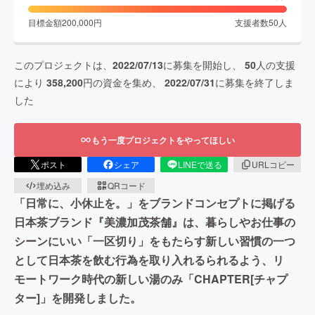
目標金額
200,000
円
支援者数
50
人
このプロジェクトは、
2022/07/13
に募集を開始し、
50
人の支援
により
358,200
円の資金を集め、
2022/07/31
に募集を終了しま
した
もう一度プロジェクトをやってほしい
ポスト
シェア
LINEで送る
URLコピー
埋め込み
QRコード
「日常に、小休止を。」をブランドコンセプトに掲げる
日本茶ブランド『美濃加茂茶舗』は、暮らしやお仕事の
シーンにいい「一区切り」をもたらす新しい習慣の一つ
として日本茶を飲む行為を取り入れるられるよう、リ
モートワーク時代の新しい湯のみ「CHAPTER[チャプ
ター]」を開発しました。