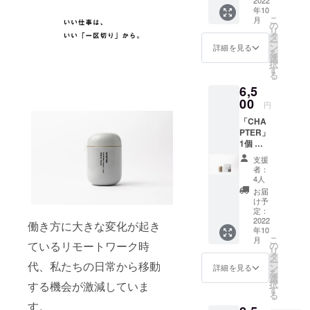
内容 ・
=========
年10
完成し
こ
月
たプロ
の
リ
伊藤 尚哉 |
ダクト
タ
ー
CHAPT
ン
詳細を見る
株式会社 茶
を
ER[チャ
選
択
淹 代表取締
プ
す
る
ター]×1
役
6,5
個 ・美
濃加茂
00
円
1991年生ま
茶舗の
「CHA
煎茶
れ。24歳の
PTER」
（3g×1
ときに名古
1個 ＋
個入
煎茶／
屋の日本茶
り）※
支援
ほうじ
ティー
者：
専門店に就
茶
バッグ1
4人
職したのを
ティー
個で2杯
お届
バッグ
分お楽
機に日本茶
け予
各1個 ■
しみい
定：
の奥深さに
リター
2022
ただけ
働き方に大きな変化が起き
年10
魅了され
ン内容
ます ・
こ
月
・完成
お礼の
ているリモートワーク時
の
る。2018年
リ
したプ
メッ
タ
ー
に日本茶イ
代、私たちの日常から移動
ロダク
セージ
ン
詳細を見る
を
ト
ンストラク
カード
選
択
する機会が激減していま
CHAPT
・美濃
す
ターの資格
る
ER[チャ
加茂茶
す。
を取得（認
プ