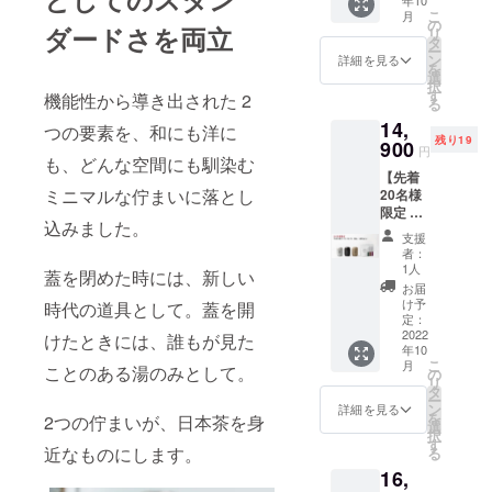
各1個 ■
バッ
でもご
てお知
色はク
製品
こ
ご注文
月
リター
グ ※
の
利用頂
らせ致
リアグ
ダードさを両立
（焼き
リ
状況、
ン内容
ティー
タ
ける
しま
レー・
物）の
ー
使用部
・
バッグ1
ン
10%OF
詳細を見る
す。 ■
マット
ため、
を
材の供
CHAPT
個で2杯
選
Fのクー
仕様 高
ブラッ
焼きム
択
給状
ER[チャ
分お楽
す
ポン
さ：
機能性から導き出された 2
ク・ク
ラやロ
る
況、製
プ
しみい
コード
112mm
レイ
ゴの欠
造工程
14,
ター]×3
ただけ
つの要素を、和にも洋に
※有効期
幅：
ベー
けなど
上の都
残り19
個 ・美
900
ます ・
限は発
76mm
円
ジュの
の個体
合等に
濃加茂
も、どんな空間にも馴染む
お礼の
行日か
■賞味
中から2
差があ
より出
【先着
茶舗の
メッ
ら180日
期限 煎
つお選
りま
荷時期
ミニマルな佇まいに落とし
20名様
煎茶／
セージ
間で
茶/ほう
びいた
す。プ
が遅れ
限定 早
ほうじ
カード
す。 ※
じ茶
だけま
ロジェ
込みました。
る場合
割】
／和紅
・美濃
クーポ
ティー
支援
す。 ※
クト
があり
「CHA
茶
加茂茶
ンコー
者：
バッ
本製品
ページ
ます。
PTER」
ティー
舗オン
1人
ドは、
グ
蓋を閉めた時には、新しい
は磁器
の注意
3個 ＋
バッ
ライン
メッ
お届
10ヶ
製品
事項を
お試し
グ ※
ストア
け予
セージ
時代の道具として。蓋を開
月 ※未
（焼き
ご確認
用煎茶
ティー
定：
で何度
機能に
開封
物）の
くださ
／ほう
2022
バッグ1
けたときには、誰もが見た
でもご
てお知
※TOP画
ため、
い。 ※
年10
じ茶／
個で2杯
利用頂
らせ致
像の色
焼きム
こ
ご注文
月
和紅茶
ことのある湯のみとして。
分お楽
の
ける
しま
はクレ
ラやロ
リ
状況、
ティー
しみい
タ
10%OF
す。 ■
イベー
ゴの欠
ー
使用部
バッグ
ただけ
ン
Fのクー
詳細を見る
仕様 高
ジュと
けなど
を
材の供
2つの佇まいが、日本茶を身
各1個 ■
ます ・
選
ポン
さ：
クリア
の個体
択
給状
リター
お礼の
す
コード
112mm
グレー
差があ
近なものにします。
る
況、製
ン内容
メッ
※有効期
幅：
です。
りま
造工程
16,
・
セージ
限は発
76mm
※色はク
す。プ
上の都