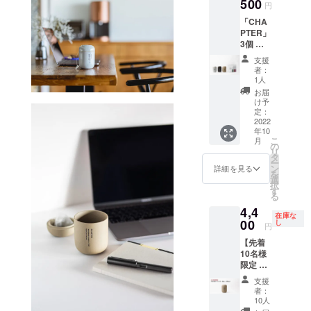
CHAPT
500
カード
行日か
■賞味
円
リアグ
ロジェ
合等に
ER[チャ
・美濃
ら180日
期限 煎
レー・
クト
より出
「CHA
プ
加茂茶
間で
茶/ほう
マット
ページ
荷時期
PTER」
ター]×3
舗オン
す。 ※
じ茶
ブラッ
の注意
が遅れ
3個 ＋
個 ・美
ライン
クーポ
ティー
ク・ク
事項を
る場合
お試し
濃加茂
ストア
ンコー
バッ
支援
レイ
ご確認
があり
用煎茶
茶舗の
で何度
ドは、
者：
グ
ベー
くださ
ます。
／ほう
煎茶／
でもご
1人
メッ
10ヶ
ジュの
い。 ※
じ茶／
ほうじ
利用頂
セージ
お届
月 ※未
中から2
ご注文
和紅茶
茶／和
ける
け予
機能に
開封
つお選
状況、
ティー
紅茶
定：
10%OF
てお知
※TOP画
びいた
使用部
バッグ
2022
ティー
Fのクー
らせ致
像の色
だけま
材の供
年10
各1個 ■
バッ
ポン
しま
はクリ
す。 ※
こ
給状
月
リター
グ ※
の
コード
す。 ■
アグ
本製品
リ
況、製
ン内容
ティー
タ
※有効
仕様 高
レーと
は磁器
ー
造工程
・
バッグ1
ン
期限は
詳細を見る
さ：
クリア
製品
を
上の都
CHAPT
個で2杯
選
発行日
112mm
グレー
（焼き
択
合等に
ER[チャ
分お楽
す
から180
幅：
です。
物）の
る
より出
プ
しみい
日間で
76mm
※色はク
ため、
荷時期
4,4
ター]×3
ただけ
す。
■賞味
リアグ
在庫な
焼きム
が遅れ
個 ・美
00
ます ・
し
※クーポ
期限 煎
円
レー・
ラやロ
る場合
濃加茂
お礼の
ンコー
茶/ほう
マット
ゴの欠
があり
【先着
茶舗の
メッ
ドは、
じ茶
ブラッ
けなど
ます。
10名様
煎茶／
セージ
メッ
ティー
ク・ク
の個体
限定 早
ほうじ
カード
セージ
バッ
レイ
差があ
割】
茶／和
・美濃
機能に
グ
支援
ベー
りま
「CHA
紅茶
加茂茶
てお知
者：
10ヶ
ジュの
す。プ
PTER」
ティー
舗オン
10人
らせ致
月 ※未
中から2
ロジェ
1個 ＋
バッ