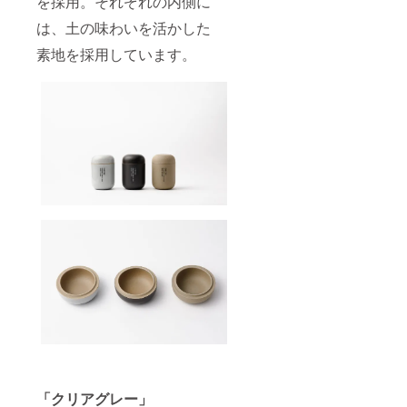
を採用。それぞれの内側に
ご注文
メッ
ブラッ
ラやロ
状況、
セージ
は、土の味わいを活かした
ク・ク
ゴの欠
使用部
機能に
レイ
けなど
材の供
素地を採用しています。
てお知
ベー
の個体
給状
らせ致
ジュの3
差があ
況、製
しま
色から
りま
造工程
す。 ■
お選び
す。プ
上の都
仕様 高
いただ
ロジェ
合等に
さ：
けま
クト
より出
112mm
す。 ※
ページ
荷時期
幅：
本製品
の注意
が遅れ
76mm
は磁器
事項を
る場合
■賞味期
製品
ご確認
があり
限 煎茶
（焼き
くださ
ます。
ティー
物）の
い。 ※
バッ
ため、
ご注文
グ １
焼きム
状況、
０ヶ
ラやロ
使用部
月 ※未
ゴの欠
材の供
開封
けなど
給状
※TOP画
の個体
況、製
像の色
差があ
造工程
はクレ
りま
上の都
イベー
す。プ
合等に
ジュで
ロジェ
より出
す。 ※
クト
荷時期
色はク
ページ
が遅れ
「クリアグレー」
リアグ
の注意
る場合