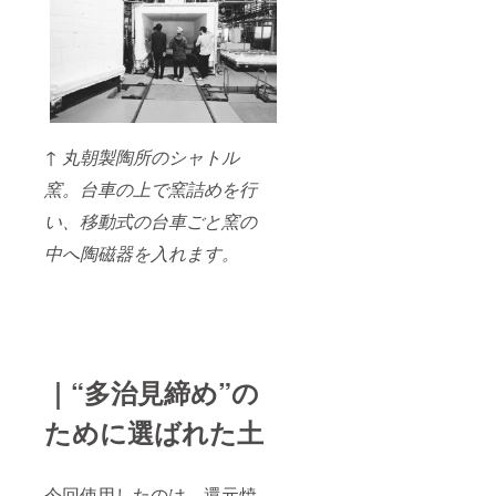
↑ 丸朝製陶所のシャトル
窯。台車の上で窯詰めを行
い、移動式の台車ごと窯の
中へ陶磁器を入れます。
｜“多治見締め”の
ために選ばれた土
今回使用したのは、還元焼