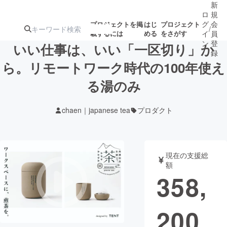
新
ロ
規
グ
会
プロジェクトを掲
はじ
プロジェクト
/
載するには
める
をさがす
イ
員
ン
登
いい仕事は、いい「一区切り」か
録
ら。リモートワーク時代の100年使え
る湯のみ
人気のプロ
注目のリ
注目の新着プロ
募集終了が近いプ
もうすぐ公開
ジェクト
ターン
ジェクト
ロジェクト
されます
chaen｜japanese tea
プロダクト
アート・写真
音楽
現在の支援総
テクノロジー・ガジェット
ゲーム・サ
額
358,
映像・映画
書籍・雑誌
200
ビジネス・起業
チャレンジ