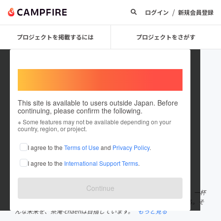
/
ログイン
新規会員登録
プロジェクトを掲載するには
プロジェクトをさがす
Welcome,
International users
This site is available to users outside Japan. Before
continuing, please confirm the following.
chaen｜japanese tea
※ Some features may not be available depending on your
country, region, or project.
プロジェクトオーナー
I agree to the
Terms of Use
and
Privacy Policy
.
これまでに13回支援して3件のプロジェクトを投稿しています
I agree to the
International Support Terms
.
在住国：日本
現在地：愛知県
出身国：日本
出身地：愛知県
Continue
日本茶の価値を翻訳し、誰もが自分基準で楽しめる文化をつくる。 一杯
のお茶をきっかけに、人と人がつながり、暮らしが少し豊かになる。そ
んな未来を、茶淹-chaenは目指しています。
もっと見る