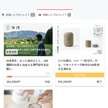
支援した
プロジェクト
投稿した
プロジェクト
13
3
愛知県
日本茶を、もっと自分らしく。100
いい仕事は、いい「一区切り」か
種類のお茶と出会える専門店を名古
ら。リモートワーク時代の100年使
屋に。
える湯のみ
13%
SUCCESS
264,500JPY
53日
358,200JPY
終了