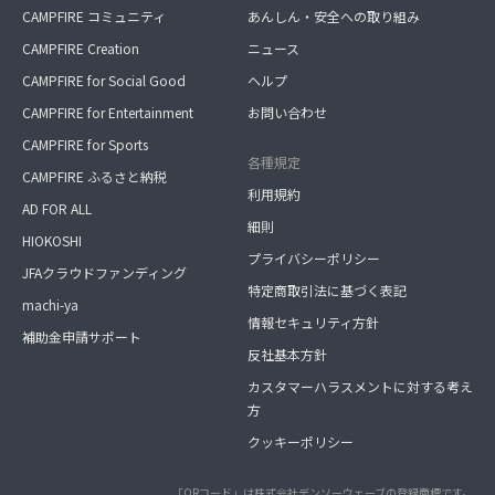
CAMPFIRE コミュニティ
あんしん・安全への取り組み
CAMPFIRE Creation
ニュース
CAMPFIRE for Social Good
ヘルプ
CAMPFIRE for Entertainment
お問い合わせ
CAMPFIRE for Sports
各種規定
CAMPFIRE ふるさと納税
利用規約
AD FOR ALL
細則
HIOKOSHI
プライバシーポリシー
JFAクラウドファンディング
特定商取引法に基づく表記
machi-ya
情報セキュリティ方針
補助金申請サポート
反社基本方針
カスタマーハラスメントに対する考え
方
クッキーポリシー
「QRコード」は株式会社デンソーウェーブの登録商標です。