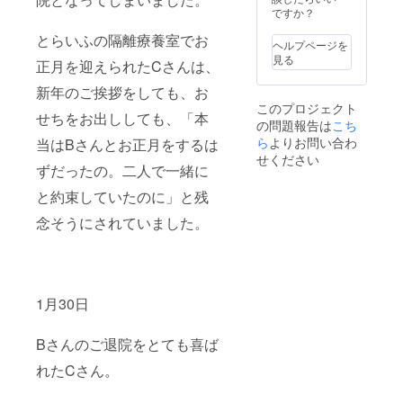
採用に
ですか？
「とらいふ
至りま
武蔵野」を
とらいふの隔離療養室でお
した。
ヘルプページを
製品の
開設しまし
見る
正月を迎えられたCさんは、
詳細に
た。この
つきま
新年のご挨拶をしても、お
「とらいふ
しては
このプロジェクト
https://
武蔵野」
せちをお出ししても、「本
の問題報告は
こち
paplus.j
は、高齢者
p/about/
ら
よりお問い合わ
当はBさんとお正月をするは
向けの介
をご参
せください
ずだったの。二人で一緒に
照くだ
護・看護だ
さい。
けではな
と約束していたのに」と残
※記念ロ
ゴはイ
く、職員及
念そうにされていました。
メージ
び地域の皆
です。
様が利用で
実際に
お送り
きる保育園
するリ
並びに災害
ターン
1月30日
時の福祉避
品のロ
ゴとは
難所となる
異なる
Bさんのご退院をとても喜ば
地域交流ス
場合が
れたCさん。
ありま
ペースを併
す。ご
設して、柔
了承く