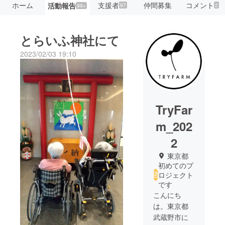
ホーム
支援者
仲間募集
コメント
活動報告
97
2
99+
とらいふ神社にて
2023/02/03 19:10
TryFar
m_202
2
東京都
初めてのプ
ロジェクト
です
こんにち
は。東京都
武蔵野市に