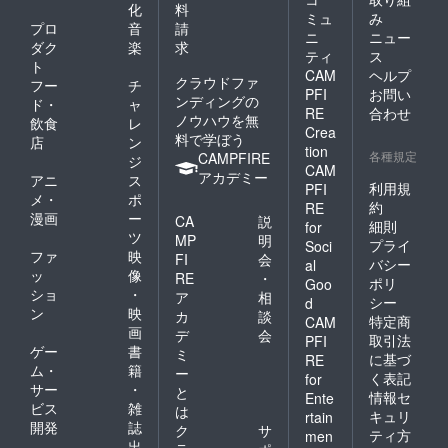
化
料
ミュ
み
プロ
音
請
ニ
ニュー
ダク
楽
求
ティ
ス
ト
CAM
ヘルプ
クラウドファ
フー
チ
PFI
お問い
ンディングの
ド・
ャ
RE
合わせ
ノウハウを無
飲食
レ
Crea
料で学ぼう
店
ン
tion
各種規定
CAMPFIRE
ジ
CAM
アカデミー
アニ
ス
利用規
PFI
メ・
ポ
約
RE
漫画
ー
CA
説
細則
for
ツ
MP
明
プライ
Soci
ファ
映
FI
会
バシー
al
ッ
像
RE
・
ポリ
Goo
ショ
・
ア
相
シー
d
ン
映
カ
談
特定商
CAM
画
デ
会
取引法
PFI
ゲー
書
ミ
に基づ
RE
ム・
籍
ー
く表記
for
サー
・
と
情報セ
Ente
ビス
雑
は
キュリ
rtain
開発
誌
ク
サ
ティ方
men
出