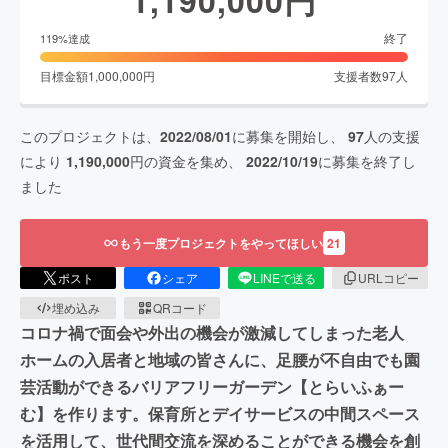
1,190,000
円
終了
119
%達成
目標金額
1,000,000
円
支援者数
97
人
このプロジェクトは、
2022/08/01
に募集を開始し、
97
人の支援
により
1,190,000
円の資金を集め、
2022/10/19
に募集を終了し
ました
もう一度プロジェクトをやってほしい
21
ポスト
シェア
LINEで送る
URLコピー
埋め込み
QRコード
コロナ禍で面会や外出の機会が激減してしまった老人
ホームの入居者と地域の皆さんに、足腰が不自由でも園
芸活動ができるバリアフリーガーデン【とらいふぁー
む】を作ります。保育所とデイサービスの中間スペース
を活用して、世代間交流を深めることができる機会を創