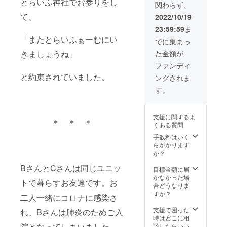
とらいふ神社でお参りをし
ム「光風
関わらず、
しま
荘」を開設
す。
て、
2022/10/19
PAPLU
して、地域
23:59:59
ま
S︎は、紙
の福祉ニー
「またとらいふぁーむにい
とトウ
でに集まっ
ズに応えら
モロコ
きましょうね」
た金額が
シ由来
れる福祉
の生分
ファンディ
サービスの
解樹脂
と約束されていました。
ングされま
を主原
提供をして
料と
す。
まいりまし
し、不
た。
用と
なって
支援に関するよ
も回収
＊ ＊ ＊
そして、
くある質問
し再製
2017年5月に
品化で
手数料はいく
きるサ
らかかります
当法人三番
ステナ
か？
目の施設と
ブルな
BさんとCさんは同じユニッ
製品で
して、特別
目標金額に届
あり、
かなかった場
養護老人
トで暮らすお友達です。お
本企画
合どうなりま
ホームを中
の理念
すか？
二人一緒にコロナに感染さ
に合致
心とした多
してい
支援で困った
れ、Bさんは肺炎のためご入
目的福祉施
ると判
時はどこに相
設である
断して
院となってしまいました。
談したらいい