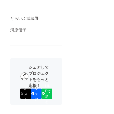
とらいふ武蔵野
河原優子
シェアして
プロジェク
トをもっと
応援！
LIN
ポ
シ
Eで
ス
ェ
送
ト
ア
る