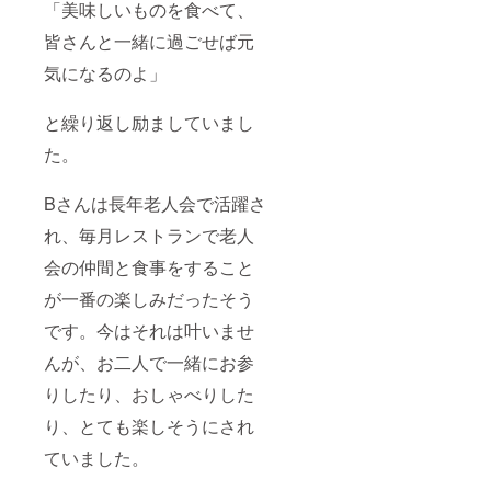
「美味しいものを食べて、
軟に且つ幅
ださ
い。 ・
広く地域の
皆さんと一緒に過ごせば元
商品
福祉ニーズ
ジャン
気になるのよ」
に対応でき
ル：タ
ンブ
る施設と
ラー ・
と繰り返し励ましていまし
なっており
数量：
た。
１個 ・
ます。
商品サ
イズ：
Bさんは長年老人会で活躍さ
近年、地域
直径
77mm×
社会の変貌
れ、毎月レストランで老人
高さ
と同時に総
120mm
会の仲間と食事をすること
人口に占め
・容
量：
が一番の楽しみだったそう
る高齢化が
380ml
「28％」と
です。今はそれは叶いませ
（※一般
的なカ
進む中、一
んが、お二人で一緒にお参
フェの
法人・一施
トール
りしたり、おしゃべりした
設だけでは
サイズ
相当）
多様化する
り、とても楽しそうにされ
・重
福祉ニーズ
量：
ていました。
に対応する
173g ・
素材：