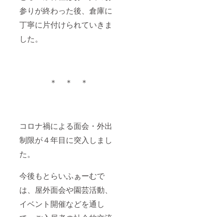
能で
社会文化を
参りが終わった後、倉庫に
す。下
創造すべ
記の
丁寧に片付けられていきま
く、当法人
【上乗
せ支援
した。
は地域の皆
で応援
様と共に活
しよ
う】よ
動を継続す
り金額
る所存でご
をご設
＊ ＊ ＊
ざいます。
定くだ
さい。
当法人の活
動理念をご
理解頂くと
コロナ禍による面会・外出
同時に、活
制限が４年目に突入しまし
動に対する
た。
各種ご支
援・ご協力
今後もとらいふぁーむで
を今後とも
賜れば幸甚
は、屋外面会や園芸活動、
の限りでご
イベント開催などを通し
ざいます。