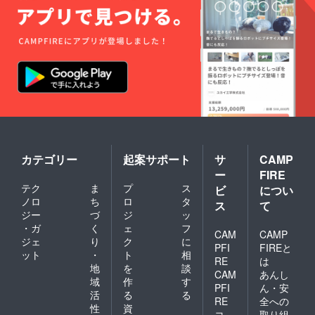
カテゴリー
起案サポート
サ
CAMP
ー
FIRE
テク
ま
プ
ス
ビ
につい
ノロ
ち
ロ
タ
ス
て
ジー
づ
ジ
ッ
・ガ
く
ェ
フ
CAM
CAMP
ジェ
り
ク
に
PFI
FIREと
ット
・
ト
相
RE
は
地
を
談
CAM
あんし
域
作
す
PFI
ん・安
活
る
る
RE
全への
性
資
コ
取り組