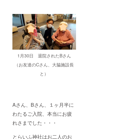
ことが困難
PLA（
になってき
ポリ乳
酸）・
ておりま
紙・粘
す。そうし
土 ・耐
た中、当法
熱温
度：約
人が掲げる
120℃
「法人」
・生産
「地域」
国：日
本 ■寄
「行政」が
1月30日 退院されたBさん
付金控
協力し合い
除用の
（お友達のCさん、大脇施設長
領収書
ながら活動
を発行
と）
するという
しま
基本姿勢の
す。 ■
支援金
もと、誰も
額は支
が安心して
援者さ
暮らせる豊
まが支
Aさん、Bさん、１ヶ月半に
援を申
かな地域社
し込む
わたるご入院、本当にお疲
会を築くと
際に、
れさまでした・・・
任意で
同時に、福
引き上
祉活動を通
げるこ
とらいふ神社はお二人のお
して明るい
とが可