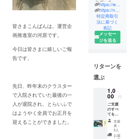
ございま
https://www.toraifu.com
す、社会福
https://note.com/toraifumusashino/
祉法人とら
特定商取引
法に基づく
いふです。
皆さまこんばんは。運営企
表記
法人名の
メッセー
画推進室の河原です。
「とらい
ジを送る
ふ」とは
今日は皆さまに嬉しいご報
「トライ」
と「ライ
告です。
フ」を組み
リターンを
合わせた造
選ぶ
語です。
「ライフ」
先日、昨年末のクラスター
1,0
は「生活」
で入院されていた最後の一
00
円
や「人生」
人が退院され、とらいふで
という意味
ご支援
のすべ
ですが、
はようやく全員でお正月を
てをと
「トライ」
らい
迎えることができました。
支援
ふぁー
には「３」
者：
む事業
3人
という意味
のため
お届
があります
に使わ