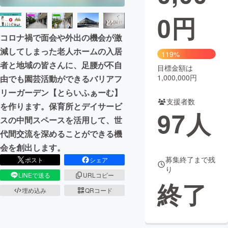
0
円
まちづくり・地域活性化
コロナ禍で面会や外出の機会が激
CAMPFIRE for Social Good
CAMPFIRE Creation
減してしまった老人ホームの入居
119%
者と地域の皆さんに、足腰が不自
CAMPFIREふるさと納税
machi-ya
コミュニティ
目標金額は
1,000,000円
由でも園芸活動ができるバリアフ
リーガーデン【とらいふぁーむ】
支援者数
を作ります。保育所とデイサービ
97
人
スの中間スペースを活用して、世
代間交流を深めることができる機
会を創出します。
募集終了まで残
ポスト
シェア
り
LINEで送る
URLコピー
終了
埋め込み
QRコード