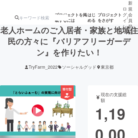
新
ロ
規
グ
会
プロジェクトを掲
はじ
プロジェクト
/
載するには
める
をさがす
イ
員
ン
登
老人ホームのご入居者・家族と地域住
録
民の方々に『バリアフリーガーデ
ン』を作りたい！
人気のプロ
注目のリ
注目の新着プロ
募集終了が近いプ
もうすぐ公開
ジェクト
ターン
ジェクト
ロジェクト
されます
TryFarm_2022
ソーシャルグッド
東京都
アート・写真
音楽
現在の支援総
テクノロジー・ガジェット
ゲーム・サ
額
1,19
映像・映画
書籍・雑誌
0,00
ビジネス・起業
チャレンジ