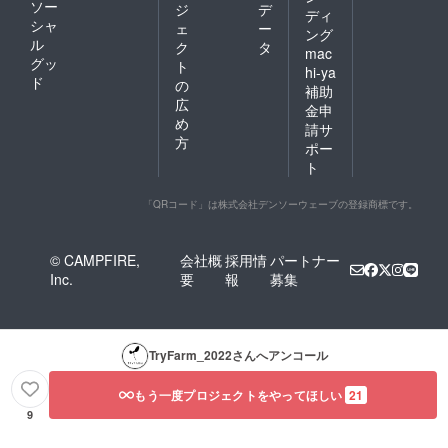
ソー
ジ
デ
ディ
シャ
ェ
ー
ング
ル
ク
タ
mac
グッ
ト
hi-ya
ド
の
補助
広
金申
め
請サ
方
ポー
ト
「QRコード」は株式会社デンソーウェーブの登録商標です。
© CAMPFIRE,
会社概
採用情
パートナー
Inc.
要
報
募集
TryFarm_2022
さんへアンコール
もう一度プロジェクトをやってほしい
21
9