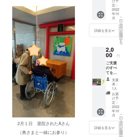
け予
せてい
定：
（楽器の
ただき
2022
「トライア
年10
ます。
こ
月
ングル」の
● お礼
の
リ
のメッ
タ
トライで
ー
セー
ン
詳細を見る
を
す）。この
ジ、活
選
択
動報告
「３」は、
す
る
メール
「法人」
2,0
をお送
「地域」
りしま
00
円
す。 ※
「行政」を
ご支援
プロ
指してお
のすべ
ジェク
てをと
り、法人名
トペー
らい
ジ「活
称にはこの
支援
ふぁー
動報
者：
三者が協力
む事業
告」欄
1人
のため
にてご
し合いなが
お届
に使わ
報告さ
け予
ら市民の
せてい
せてい
定：
「生活」
ただき
2022
ただき
年10
ます。
ます。
「人生」を
こ
月
● お礼
の
リ
支えつつ、
のメッ
タ
2月１日 退院されたAさん
ー
セー
より良い福
ン
詳細を見る
を
ジ、活
（奥さまと一緒にお参り）
選
祉社会の創
択
動報告