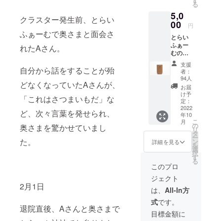
す
る
造を図りた
メール
5,0
をお送
いとの法人
クラスター発生前、とらい
りしま
00
円
の願いが込
す。 ※
ふぁーむで奥さまと面会さ
とらい
められてお
プロ
ふぁー
ジェク
れたAさん。
ります。
むの中
トペー
に将来
ジ「活
支援
設置す
自分から話をすることが殆
動報
こうした理
者：
る予定
告」欄
94人
念のもと、
どなくなっていたAさんが、
のカ
にてご
お届
当法人は
フェで
報告さ
け予
「これはさつまいもだ」な
使用す
せてい
定：
1999年にデ
ること
2022
ただき
ど、次々言葉を発せられ、
イサービス
年10
を検討
ます。
こ
月
してい
センター
閉じる
の
奥さまを驚かせていまし
リ
る
タ
「ぐっどう
ー
PAPLU
た。
ン
詳細を見る
を
いる境南」
S︎（パプ
選
択
ラス）
す
を立ち上
る
タンブ
このプロ
げ、2004年
ラーに
ジェクト
に武蔵野市
記念ロ
2月1日
ゴを施
は、
All-In方
で初となる
したも
高齢者グ
式
です。
のをリ
退院直後、Aさんと奥さまで
ターン
ループホー
目標金額に
品と致