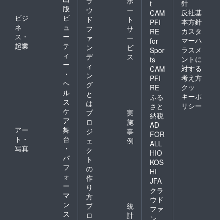
ラ
ポ
針
t
版
ウ
ー
反社基
CAM
ビジ
ビ
ド
ト
本方針
PFI
ネ
ュ
フ
サ
カスタ
RE
ス・
ー
ァ
ー
マーハ
for
起業
テ
ン
ビ
ラスメ
Spor
ィ
デ
ス
ントに
ts
ー
ィ
対する
CAM
・
ン
考え方
PFI
ヘ
グ
クッ
RE
ル
と
キーポ
ふる
ス
は
リシー
さと
ケ
プ
実
納税
ア
ロ
施
AD
アー
舞
ジ
事
FOR
ト・
台
ェ
例
ALL
写真
・
ク
HIO
パ
ト
KOS
フ
の
HI
ォ
作
JFA
ー
り
クラ
マ
方
ウド
ン
プ
統
ファ
ス
ロ
計
ン