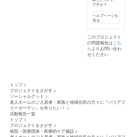
採用に
ですか？
ませんでした。私たちは現
「とらいふ
活の場」というより、「処
た学びの機会に関連して、9
至りま
武蔵野」を
した。
時点で、心理尺度や行動指
遇される空間」として経験
月26日（土）、10月27日
ヘルプページを
製品の
開設しまし
見る
標を用いて介入前後の差分
されやすくなる、という問
（火）、11月24日（火）の
詳細に
た。この
つきま
を測定し、その数値を比較
題が生じえます。庭に出て
全3回、とらいふ武蔵野1
「とらいふ
しては
このプロジェクト
https://
武蔵野」
して効果を判定する設計を
日光浴をするだけで、いく
階・地域交流スペースを会
の問題報告は
こち
paplus.j
は、高齢者
p/about/
採用していません。これは
ら
よりお問い合わ
らか明るい気分になります
場に、高口光子さんによる
向けの介
をご参
せください
効果検証を軽視しているか
ね 嗅覚は、視覚や言語以
対面セミナー「介護のちか
照くだ
護・看護だ
さい。
らではなく、とらいふぁー
上に情動記憶と結びつきや
けではな
らシリーズ」が開催されま
※記念ロ
ゴはイ
く、職員及
むには、利用者の表情、発
すいといわれます。実際
す（詳しくは［こちら］を
メージ
び地域の皆
です。
話のトーン、沈黙、他者と
に、匂いによって喚起され
ご覧ください）。本研修で
トップ
>
様が利用で
実際に
プロジェクトをさがす
>
の居合わせ方、職員の関わ
る自伝的記憶は、視覚や聴
は、「自分の言葉で、介護
お送り
きる保育園
ソーシャルグッド
>
するリ
り方、場の雰囲気など、単
並びに災害
覚による記憶よりも情動的
を語ろう」をテーマに、認
ターン
老人ホームのご入居者・家族と地域住民の方々に『バリアフ
時の福祉避
品のロ
リーガーデン』を作りたい！
>
一の尺度には収まりにくい
な喚起力が強いことを示す
知症ケア、ターミナルケ
ゴとは
難所となる
活動報告一覧
異なる
生活のかけらが、多様かつ
研究もあります。こうした
ア、チームケアについて学
トップ
>
地域交流ス
場合が
複雑に含まれているからで
プロジェクトをさがす
>
知見からすれば、「我が家
びます。対象は介護現場で
ありま
ペースを併
病院・医療団体・医療的ケア施設
>
す。ご
設して、柔
す。とらいふぁーむで生じ
らしさ」は、家具や所有物
はたらく方で、時間はいず
了承く
老人ホームのご入居者・家族と地域住民の方々に『バリアフ