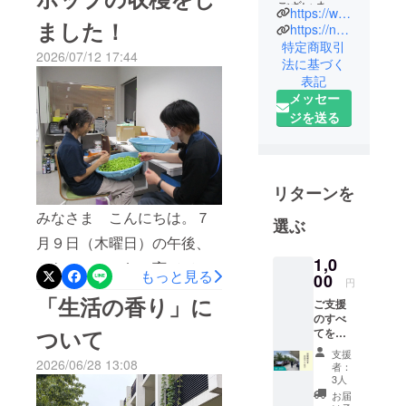
ございま
ら、種を収穫する予定で
https://www.toraifu.com
ました！
す、社会福
https://note.com/toraifumusashino/
す。F1種（採った種を翌年
祉法人とら
特定商取引
2026/07/12 17:44
にまいても同じものが育た
法に基づく
いふです。
表記
ず、毎年買い直すことにな
法人名の
メッセー
「とらい
りやすい種）ではない植物
ジを送る
ふ」とは
から種を採り、翌年へつな
「トライ」
いでいく予定です。そこに
と「ライ
フ」を組み
は、使い捨て社会への小さ
リターンを
合わせた造
なアンチテーゼという意味
みなさま こんにちは。７
選ぶ
語です。
もあります。かみつぐ財団
月９日（木曜日）の午後、
「ライフ」
1,0
に助成いただいた今年の養
は「生活」
とらいふぁーむで育ててき
もっと見る
00
円
や「人生」
蜂プロジェクトは、残念な
たホップの収穫を行いまし
「生活の香り」に
という意味
ご支援
がらまったくうまくいきま
た。そして本日、真空パッ
のすべ
ですが、
ついて
てをと
せんでした。来年の春に
クして冷凍保存していた
「トライ」
らい
支援
ふぁー
は、自家採種したひまわり
2026/06/28 13:08
には「３」
ホップを、無事に醸造所へ
者：
む事業
3人
という意味
の種をとらいふぁーむに蒔
のため
お届けしました。この光景
お届
があります
に使わ