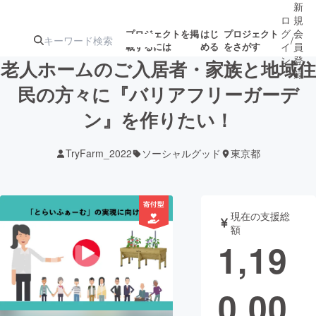
新
ロ
規
グ
会
プロジェクトを掲
はじ
プロジェクト
/
載するには
める
をさがす
イ
員
ン
登
老人ホームのご入居者・家族と地域住
録
民の方々に『バリアフリーガーデ
ン』を作りたい！
人気のプロ
注目のリ
注目の新着プロ
募集終了が近いプ
もうすぐ公開
ジェクト
ターン
ジェクト
ロジェクト
されます
TryFarm_2022
ソーシャルグッド
東京都
アート・写真
音楽
現在の支援総
テクノロジー・ガジェット
ゲーム・サ
額
1,19
映像・映画
書籍・雑誌
0,00
ビジネス・起業
チャレンジ