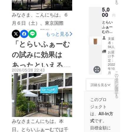
す
る
造を図りた
毱花はさらに丁寧に整えら
メール
かもしれません。特養は、
5,0
をお送
いとの法人
れて...天ぷらにして味見しま
りしま
制度上「生活の場」とされ
00
みなさま、こんにちは。６
円
の願いが込
す。 ※
した！ (^o^)収穫物は小分け
ていますが、実際には、ど
月６日（土）、東京国際
とらい
められてお
プロ
ふぁー
ジェク
にして、真空パックして冷
ります。
こか親近感や帰属意識を感
フォーラムで開催された
むの中
トペー
もっと見る
に将来
凍保存したあと、本日、武
ジ「活
じにくい面もあります。そ
「第27回日本認知症ケア学
支援
設置す
「とらいふぁーむ
動報
こうした理
者：
蔵境の醸造所（26Kブルワ
る予定
告」欄
の原因をひとつ考えてみる
会大会」において、とらい
94人
念のもと、
のカ
にてご
の試みに効果は
お届
リー）へお届けしました。
と、「生活の香り」の乏し
当法人は
ふぁーむの取り組みをポス
フェで
報告さ
け予
使用す
せてい
定：
1999年にデ
これからビールとして形に
あったといえる
さが挙げられるかもしれま
ター発表してきました！当
ること
2022
ただき
イサービス
年10
を検討
2026/05/28 22:43
なっていく過程を、私たち
ます。
せん。 特養を含む高齢者
日の発表会場の様子です。
こ
月
か」
してい
センター
閉じる
の
リ
も楽しみにしています！
る
施設の多くは、安全性や効
タ
本写真は、学会運営事務局
「ぐっどう
ー
PAPLU
ン
詳細を見る
を
いる境南」
率性を重視するなかで、管
に確認のうえ、会場内の掲
S︎（パプ
選
択
ラス）
す
を立ち上
理され、脱臭され、均質化
る
示物および来場者の写り込
タンブ
このプロ
げ、2004年
ラーに
されやすい構造をもってい
みに配慮し、発表ポスター
ジェクト
に武蔵野市
記念ロ
ゴを施
ます。コンクリートの壁は
以外の部分を加工して掲載
は、
All-In方
で初となる
したも
高齢者グ
みなさまこんにちは。本
式
です。
頑丈であり、ビニールの床
しています。▼ 発表時に使
のをリ
ターン
ループホー
目標金額に
日、とらいふぁーむでは千
は清掃しやすく、細長い廊
用したポスターは、有志の
品と致