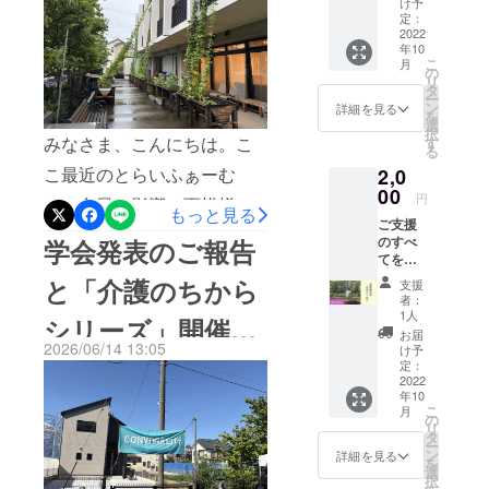
け予
きつつ、ご近所の方々にも
も、初夏のとらいふぁーむ
せてい
定：
（楽器の
ただき
2022
お裾分けして、ニホンミツ
「トライア
の風物詩となりました。
年10
ます。
こ
月
ングル」の
● お礼
バチを呼べたら素敵だなと
の
ホップの「毬花（まりば
リ
のメッ
タ
トライで
ー
思っています！
セー
な・きゅうか）」は、ビー
ン
詳細を見る
を
す）。この
ジ、活
選
択
ルの原料となる松ぼっくり
動報告
「３」は、
みなさま、こんにちは。こ
す
る
メール
「法人」
のような形をした雌株の果
こ最近のとらいふぁーむ
2,0
をお送
「地域」
りしま
00
穂（花）です。毱花の内部
円
は、台風の影響で雨模様が
す。 ※
もっと見る
「行政」を
ご支援
プロ
にある「ルプリン」という
続いています。ホップが順
指してお
のすべ
学会発表のご報告
ジェク
黄色い粒がビールの苦味や
てをと
り、法人名
トペー
調に育っています！＊
らい
ジ「活
と「介護のちから
称にはこの
支援
香りのもとになります。
ふぁー
＊ ＊ 人がある場所を
動報
者：
三者が協力
む事業
告」欄
1人
「クリーンむさしのを推進
シリーズ」開催の
「自分の居場所」と感じる
のため
にてご
し合いなが
お届
に使わ
2026/06/14 13:05
報告さ
する会」の方々に収穫のご
け予
とき、そこには、目に見え
ら市民の
お知らせ
せてい
せてい
定：
「生活」
協力をいただきました。こ
ただき
2022
ただき
る設備だけでなく、音や匂
年10
ます。
ます。
「人生」を
こ
ちらも恒例となった、ご入
月
● お礼
い、手触り、時間の流れと
の
リ
支えつつ、
のメッ
タ
居者による「毱花摘み」の
ー
いった、ささやかな感覚の
セー
より良い福
ン
詳細を見る
を
ジ、活
選
ようすです。摘み取られた
祉社会の創
積み重ねも関わっているの
択
動報告