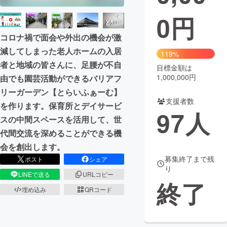
0
円
まちづくり・地域活性化
コロナ禍で面会や外出の機会が激
CAMPFIRE for Social Good
CAMPFIRE Creation
減してしまった老人ホームの入居
119%
者と地域の皆さんに、足腰が不自
CAMPFIREふるさと納税
machi-ya
コミュニティ
目標金額は
1,000,000円
由でも園芸活動ができるバリアフ
リーガーデン【とらいふぁーむ】
支援者数
を作ります。保育所とデイサービ
97
人
スの中間スペースを活用して、世
代間交流を深めることができる機
会を創出します。
募集終了まで残
ポスト
シェア
り
LINEで送る
URLコピー
終了
埋め込み
QRコード