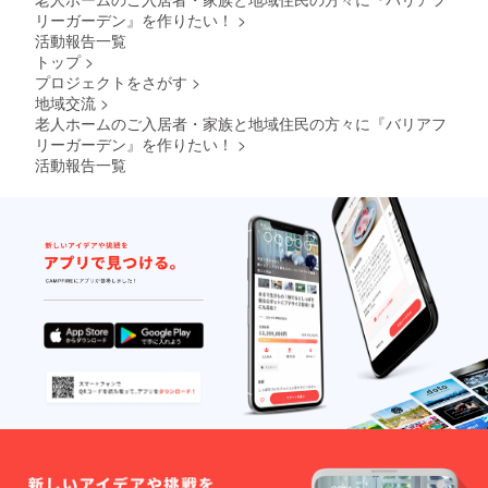
軟に且つ幅
ださ
るこのような「生の手ざわ
リーガーデン』を作りたい！
>
だけでなく、反復される匂
れも13時から16時30分まで
い。 ・
広く地域の
活動報告一覧
商品
り」を理解するには、「ど
いの束によって身体化され
です。関心のある方はぜひ
福祉ニーズ
トップ
>
ジャン
の項目が何ポイント改善し
るものだとも考えられま
プロジェクトをさがす
>
に対応でき
ご参加ください。お申し込
ル：タ
ンブ
地域交流
>
る施設と
たか」という見方だけでな
す。 ユニットケアの施設
みは、七七舎ホームページ
ラー ・
老人ホームのご入居者・家族と地域住民の方々に『バリアフ
なっており
数量：
く、どのような場面で、誰
では、共同生活室に簡易な
またはチラシ記載のQRコー
リーガーデン』を作りたい！
>
１個 ・
ます。
活動報告一覧
商品サ
が、どのように関わり、そ
流しや調理設備を設けるこ
ドからお願いいたします。
イズ：
こにどのような応答や関係
近年、地域
とが望ましいとされていま
直径
77mm×
社会の変貌
の変化が生じているのか
す。けれども実際には、業
高さ
と同時に総
120mm
を、記録や観察にもとづい
務の流れのなかで、煮炊き
人口に占め
・容
量：
て丁寧に見ていく必要があ
の匂い、湯気、手仕事、待
る高齢化が
380ml
「28％」と
ります。そのため、記者の
つ時間、そこで交わされる
（※一般
的なカ
進む中、一
方々には、「効果があった
会話といった「台所感」を
フェの
法人・一施
トール
／なかった」と性急に判定
立ち上げる余白は限られて
設だけでは
サイズ
相当）
することはできません、と
います。つまり、「キッチ
多様化する
・重
福祉ニーズ
お答えしました。旗が新し
ン」という設備はあって
量：
に対応する
173g ・
くなりました！生地を買い
も、それが生活の記憶を呼
素材：