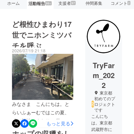
ホーム
支援者
仲間募集
コメント
活動報告
97
2
99+
ど根性ひまわり17
世でニホンミツバ
チを呼ぶ
2026/07/19 21:18
TryFar
m_202
2
東京都
初めてのプ
みなさま こんにちは。と
ロジェクト
です
らいふぁーむではこの夏、
こんにち
「ど根性ひまわり16世」を
は。東京都
もっと見る
育てています。花が咲いた
武蔵野市に
ホップの収穫をし