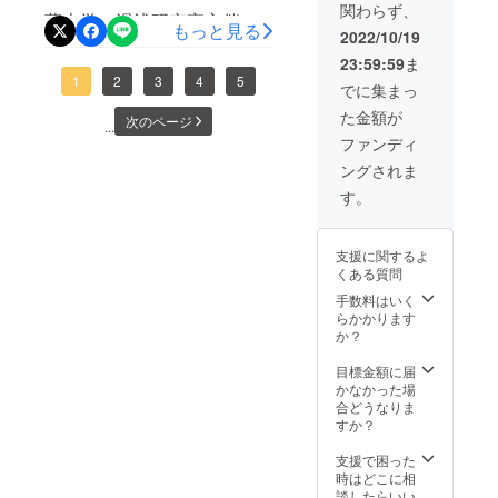
ム「光風
関わらず、
しま
葉大学・湯浅研究室主催の
下は移動に適しています。
職員が手書きで作成してく
もっと見る
荘」を開設
す。
2022/10/19
PAPLU
「コーヒー振る舞いDay」
消毒や換気の徹底は衛生管
して、地域
ださったものです！ ▼当日
23:59:59
ま
S︎は、紙
の福祉ニー
（第4回！）が開催されまし
1
2
3
4
5
理上重要であり、食事・排
はおよそ50名の方にポス
とトウ
でに集まっ
ズに応えら
モロコ
た（今回も大盛況でした！
泄・入浴が一定の時間割に
ターの前で足を止めていた
た金額が
シ由来
次のページ
れる福祉
...
の生分
が、写真を撮り忘れまし
ファンディ
沿って行われることも、法
だきました。全国各地から
サービスの
解樹脂
ングされま
を主原
た......）。あわせて、ある雑
提供をして
令遵守や業務運営のうえで
参加された医師、病棟看護
料と
す。
まいりまし
誌社の方々より、これまで
は必要です。 けれども、
師、学術研究者、助成事業
し、不
た。
用と
のとらいふぁーむの実践に
こうした仕組みが積み重な
担当者、NPO運営者など、
なって
支援に関するよ
も回収
ついて取材をしていただき
ると、そこは「安全で管理
普段なかなかお話しする機
そして、
くある質問
し再製
2017年5月に
品化で
ました。そのなかで投げか
しやすい場所」になる一方
手数料はいく
会のない方々とも交流する
きるサ
らかかります
当法人三番
けられた質問のひとつが、
で、「その人がそこで暮ら
ことができました。日々の
ステナ
か？
目の施設と
ブルな
「とらいふぁーむの試みに
してきた」という痕跡や偏
介護のなかで行っている実
製品で
して、特別
目標金額に届
あり、
かなかった場
は、どのような効果があっ
りを残しにくくなります。
養護老人
践を、あらためて言葉に
本企画
合どうなりま
ホームを中
の理念
たと考えているか」という
その結果、場所を身体記憶
すか？
し、外部の方々に伝えるこ
に合致
心とした多
ものでした。これは、簡単
に結びつける「生活の香
との大切さを感じる機会と
してい
支援で困った
目的福祉施
ると判
時はどこに相
に答えられるものではあり
り」は薄まり、施設は「生
なりました。また、こうし
設である
断して
談したらいい