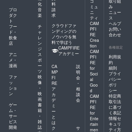
コ
取り組
能で
化
料
社会文化を
人などにとって、安心では
ミュ
み
す。下
プロ
音
請
創造すべ
ニ
ニュー
記の
なく侵襲になることもあり
ダク
楽
求
く、当法人
【上乗
ティ
ス
ト
ます。また、「家庭的な雰
せ支援
CAM
ヘルプ
は地域の皆
クラウドファ
フー
チ
で応援
PFI
お問い
囲気づくり」が職員の追加
様と共に活
ンディングの
しよ
ド・
ャ
RE
合わせ
う】よ
ノウハウを無
動を継続す
飲食
レ
労働になれば、帰属意識で
Crea
り金額
料で学ぼう
店
ン
る所存でご
tion
をご設
はなく疲弊を生むことにも
各種規定
CAMPFIRE
ジ
ざいます。
定くだ
CAM
アカデミー
アニ
ス
なります。 無理のないか
さい。
利用規
PFI
メ・
ポ
約
RE
当法人の活
たちで、生活の気配や季節
漫画
ー
CA
説
細則
for
動理念をご
ツ
の感覚に触れる機会をつく
MP
明
プライ
Soci
理解頂くと
ファ
映
FI
会
バシー
al
るという点で、とらい
ッ
像
同時に、活
RE
・
ポリ
Goo
ショ
・
ふぁーむへ散歩に行くこと
ア
相
動に対する
シー
d
ン
映
カ
談
各種ご支
特定商
CAM
には意味があります。そこ
画
デ
会
取引法
PFI
援・ご協力
には、土、草、花、風、
ゲー
書
ミ
に基づ
RE
を今後とも
ム・
籍
ー
く表記
雨、野菜、季節の変化と
for
賜れば幸甚
サー
・
と
情報セ
Ente
いった、施設の屋内空間で
の限りでご
ビス
雑
は
キュリ
rtain
開発
誌
ざいます。
ク
サ
は失われやすい匂いと感覚
ティ方
men