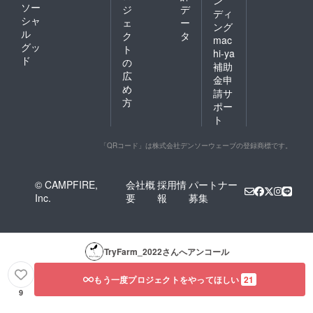
ン
ソー
ジ
デ
ふぁーむ事業が始まって、
ディ
シャ
ェ
ー
ング
もうすぐ4年になります。ま
ル
ク
タ
mac
グッ
ト
だ構想段階であった頃か
hi-ya
ド
の
補助
ら、早くに関心を寄せ、ご
広
金申
め
支援くださった皆様のおか
請サ
方
ポー
げで、ここまで取り組みを
ト
続けてくることができまし
「QRコード」は株式会社デンソーウェーブの登録商標です。
た。本当にありがとうござ
います！
© CAMPFIRE,
会社概
採用情
パートナー
Inc.
要
報
募集
TryFarm_2022
さんへアンコール
もう一度プロジェクトをやってほしい
21
9