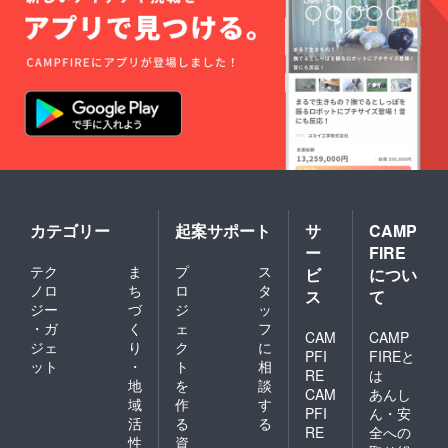
ことが困難
PLA（
間違えたため、天気が良い
び起こす「台所」として経
になってき
ポリ乳
酸）・
と裏地が透けて文字が読め
ておりま
験される機会は、必ずしも
紙・粘
す。そうし
ません。。
十分ではありません。無臭
土 ・耐
た中、当法
熱温
「CONVIVIALITY」（自律
化された空間では、入所者
度：約
人が掲げる
120℃
共生）と書いてあります。
も職員も、その場所に記憶
「法人」
・生産
「地域」
国：日
や感情を預けにくくなるの
本 ■寄
「行政」が
かもしれません。緑の香り
付金控
協力し合い
除用の
（フィトンチッド）を嗅ぐ
領収書
ながら活動
カテゴリー
起案サポート
サ
CAMP
を発行
ことは、リラックス効果が
するという
ー
FIRE
しま
基本姿勢の
す。 ■
あるともいわれていま
テク
ま
プ
ス
ビ
につい
支援金
もと、誰も
ノロ
ち
ロ
タ
ス
て
す。 もちろん、匂いはつ
額は支
ジー
づ
ジ
ッ
が安心して
援者さ
ねに肯定的に働くわけでは
・ガ
く
ェ
フ
暮らせる豊
まが支
CAM
CAMP
ジェ
り
ク
に
援を申
かな地域社
ありません。強い匂いは、
PFI
FIREと
し込む
ット
・
ト
相
RE
は
会を築くと
際に、
認知症の人、喘息や化学物
地
を
談
CAM
あんし
任意で
同時に、福
域
作
す
質過敏、偏頭痛、食欲不
引き上
PFI
ん・安
祉活動を通
活
る
る
げるこ
RE
全への
振、過去の不快記憶をもつ
して明るい
性
資
とが可