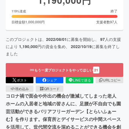
1,190,000
円
終了
119
%達成
目標金額
1,000,000
円
支援者数
97
人
このプロジェクトは、
2022/08/01
に募集を開始し、
97
人の支援
により
1,190,000
円の資金を集め、
2022/10/19
に募集を終了し
ました
もう一度プロジェクトをやってほしい
21
ポスト
シェア
LINEで送る
URLコピー
埋め込み
QRコード
コロナ禍で面会や外出の機会が激減してしまった老人
ホームの入居者と地域の皆さんに、足腰が不自由でも園
芸活動ができるバリアフリーガーデン【とらいふぁー
む】を作ります。保育所とデイサービスの中間スペース
を活用して、世代間交流を深めることができる機会を創