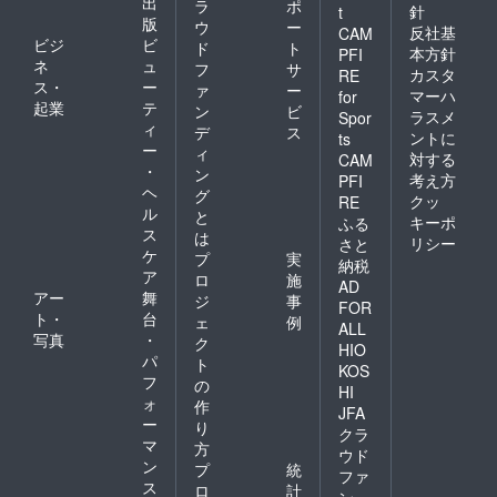
出
ラ
ポ
針
t
があるからです。それらは
版
ウ
ー
反社基
どうぞよろ
CAM
ビジ
ビ
ド
ト
入所者にとって、かつての
本方針
PFI
しくお願い
ネ
ュ
フ
サ
カスタ
RE
申し上げま
暮らしや身体記憶に触れる
ス・
ー
ァ
ー
マーハ
for
す。
起業
テ
ン
ビ
契機となります。同時に私
ラスメ
Spor
ィ
デ
ス
ントに
ts
たち職員にとっても、施設
ー
ィ
対する
CAM
・
ン
を単なる就労場所ではな
考え方
PFI
ヘ
グ
クッ
RE
く、入所者とともに暮らし
ル
と
キーポ
ふる
ス
は
を育てる場所として感じ直
リシー
さと
ケ
プ
実
納税
す機会となります。 とら
ア
ロ
施
AD
アー
舞
いふぁーむへの散歩は、単
ジ
事
FOR
ト・
台
ェ
例
ALL
なる気分転換にとどまら
写真
・
ク
HIO
パ
ず、無臭化・管理化・効率
ト
KOS
フ
の
HI
化された世の中に、生活の
ォ
作
JFA
ー
匂いと季節の記憶を取り戻
り
クラ
マ
方
ウド
す実践であるといえるかも
ン
プ
統
ファ
しれません。 とらい
ス
ロ
計