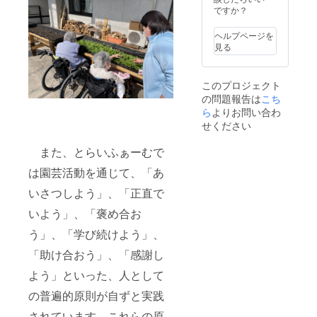
採用に
ですか？
「とらいふ
至りま
武蔵野」を
した。
ヘルプページを
製品の
開設しまし
見る
詳細に
た。この
つきま
「とらいふ
しては
このプロジェクト
https://
武蔵野」
の問題報告は
こち
paplus.j
は、高齢者
p/about/
ら
よりお問い合わ
向けの介
をご参
せください
照くだ
護・看護だ
さい。
また、とらいふぁーむで
けではな
※記念ロ
ゴはイ
く、職員及
は園芸活動を通じて、「あ
メージ
び地域の皆
です。
いさつしよう」、「正直で
様が利用で
実際に
いよう」、「褒め合お
お送り
きる保育園
するリ
並びに災害
う」、「学び続けよう」、
ターン
時の福祉避
品のロ
「助け合おう」、「感謝し
ゴとは
難所となる
異なる
よう」といった、人として
地域交流ス
場合が
ありま
ペースを併
の普遍的原則が自ずと実践
す。ご
設して、柔
了承く
されています。これらの原