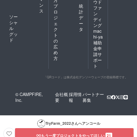
ウド
ン
プ
統
ファ
ス
ロ
計
ン
ソー
ジ
デ
ディ
シャ
ェ
ー
ング
ル
ク
タ
mac
グッ
ト
hi-ya
ド
の
補助
広
金申
め
請サ
方
ポー
ト
「QRコード」は株式会社デンソーウェーブの登録商標です。
© CAMPFIRE,
会社概
採用情
パートナー
Inc.
要
報
募集
TryFarm_2022
さんへアンコール
もう一度プロジェクトをやってほしい
21