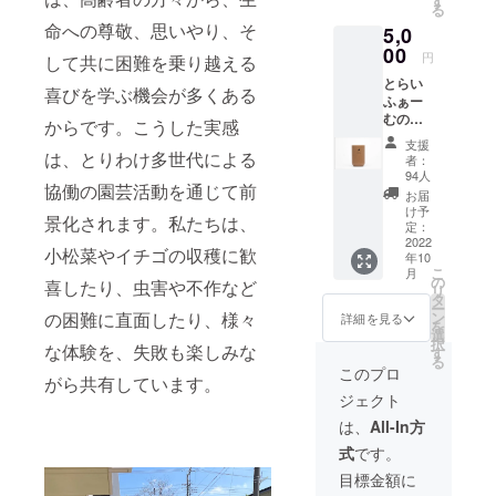
す
る
造を図りた
メール
命への尊敬、思いやり、そ
5,0
をお送
いとの法人
りしま
00
円
して共に困難を乗り越える
の願いが込
す。 ※
とらい
められてお
プロ
喜びを学ぶ機会が多くある
ふぁー
ジェク
ります。
むの中
トペー
からです。こうした実感
に将来
ジ「活
支援
設置す
動報
は、とりわけ多世代による
こうした理
者：
る予定
告」欄
94人
念のもと、
協働の園芸活動を通じて前
のカ
にてご
お届
当法人は
フェで
報告さ
け予
景化されます。私たちは、
使用す
せてい
定：
1999年にデ
ること
2022
ただき
小松菜やイチゴの収穫に歓
イサービス
年10
を検討
ます。
こ
月
してい
センター
閉じる
の
喜したり、虫害や不作など
リ
る
タ
「ぐっどう
ー
PAPLU
ン
の困難に直面したり、様々
詳細を見る
を
いる境南」
S︎（パプ
選
択
ラス）
な体験を、失敗も楽しみな
す
を立ち上
る
タンブ
このプロ
げ、2004年
がら共有しています。
ラーに
ジェクト
に武蔵野市
記念ロ
ゴを施
は、
All-In方
で初となる
したも
高齢者グ
式
です。
のをリ
ターン
ループホー
目標金額に
品と致