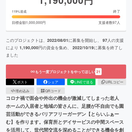
1,190,000
円
終了
119
%達成
目標金額
1,000,000
円
支援者数
97
人
このプロジェクトは、
2022/08/01
に募集を開始し、
97
人の支援
により
1,190,000
円の資金を集め、
2022/10/19
に募集を終了し
ました
もう一度プロジェクトをやってほしい
21
ポスト
シェア
LINEで送る
URLコピー
埋め込み
QRコード
コロナ禍で面会や外出の機会が激減してしまった老人
ホームの入居者と地域の皆さんに、足腰が不自由でも園
芸活動ができるバリアフリーガーデン【とらいふぁー
む】を作ります。保育所とデイサービスの中間スペース
を活用して、世代間交流を深めることができる機会を創