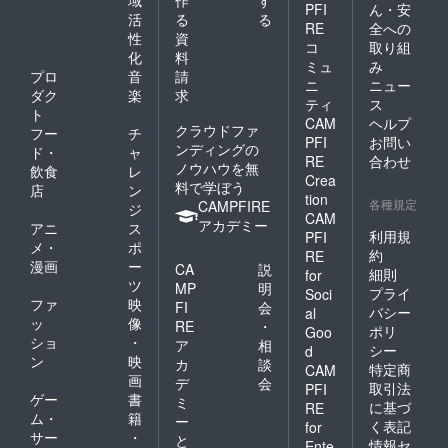
PFI
ん・安
活
る
る
RE
全への
性
資
コ
取り組
化
料
ミュ
み
プロ
音
請
ニ
ニュー
ダク
楽
求
ティ
ス
ト
CAM
ヘルプ
クラウドファ
フー
チ
PFI
お問い
ンディングの
ド・
ャ
RE
合わせ
ノウハウを無
飲食
レ
Crea
料で学ぼう
店
ン
tion
各種規定
CAMPFIRE
ジ
CAM
アカデミー
アニ
ス
利用規
PFI
メ・
ポ
約
RE
漫画
ー
CA
説
細則
for
ツ
MP
明
プライ
Soci
ファ
映
FI
会
バシー
al
ッ
像
RE
・
ポリ
Goo
ショ
・
ア
相
シー
d
ン
映
カ
談
特定商
CAM
画
デ
会
取引法
PFI
ゲー
書
ミ
に基づ
RE
ム・
籍
ー
く表記
for
サー
・
と
情報セ
Ente