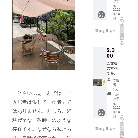
け予
せてい
定：
（楽器の
ただき
2022
「トライア
年10
ます。
こ
月
ングル」の
● お礼
の
リ
のメッ
タ
トライで
ー
セー
ン
詳細を見る
を
す）。この
ジ、活
選
択
動報告
「３」は、
す
る
メール
「法人」
2,0
をお送
「地域」
りしま
00
円
す。 ※
「行政」を
ご支援
プロ
指してお
のすべ
ジェク
てをと
り、法人名
トペー
らい
ジ「活
称にはこの
支援
ふぁー
動報
者：
三者が協力
む事業
告」欄
1人
とらいふぁーむでは、ご
のため
にてご
し合いなが
お届
に使わ
報告さ
け予
ら市民の
入居者は決して「弱者」で
せてい
せてい
定：
「生活」
ただき
2022
ただき
はありません。むしろ、経
年10
ます。
ます。
「人生」を
こ
月
● お礼
の
験豊富な「教師」のような
リ
支えつつ、
のメッ
タ
ー
セー
より良い福
存在です。なぜなら私たち
ン
詳細を見る
を
ジ、活
選
祉社会の創
択
は、高齢者の方々から、生
動報告