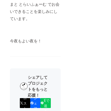
まと とらいふぁーむ でお会
どうぞよろ
いできることを楽しみにし
しくお願い
ています。
申し上げま
す。
今夜もよい夜を！
シェアして
プロジェク
トをもっと
応援！
LIN
ポ
シ
Eで
ス
ェ
送
ト
ア
る