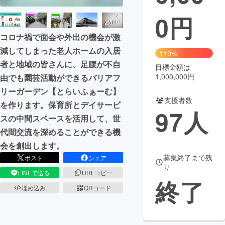
0
円
まちづくり・地域活性化
コロナ禍で面会や外出の機会が激
CAMPFIRE for Social Good
CAMPFIRE Creation
減してしまった老人ホームの入居
119%
者と地域の皆さんに、足腰が不自
CAMPFIREふるさと納税
machi-ya
コミュニティ
目標金額は
1,000,000円
由でも園芸活動ができるバリアフ
リーガーデン【とらいふぁーむ】
支援者数
を作ります。保育所とデイサービ
97
人
スの中間スペースを活用して、世
代間交流を深めることができる機
会を創出します。
募集終了まで残
ポスト
シェア
り
LINEで送る
URLコピー
終了
埋め込み
QRコード