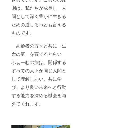
軟に且つ幅
ださ
則は、私たちが成長し、人
い。 ・
広く地域の
商品
福祉ニーズ
間として深く豊かに生きる
ジャン
に対応でき
ル：タ
ための道しるべとも言える
ンブ
る施設と
ラー ・
ものです。
なっており
数量：
１個 ・
ます。
商品サ
高齢者の方々と共に「生
イズ：
近年、地域
命の庭」を育てるとらい
直径
77mm×
社会の変貌
ふぁーむの旅は、関係する
高さ
と同時に総
120mm
すべての人々が同じ人間と
人口に占め
・容
量：
して理解しあい、共に学
る高齢化が
380ml
「28％」と
（※一般
び、より良い未来へと行動
的なカ
進む中、一
する能力を深める機会を与
フェの
法人・一施
トール
えてくれます。
設だけでは
サイズ
相当）
多様化する
・重
福祉ニーズ
量：
に対応する
173g ・
素材：