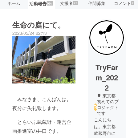
ホーム
支援者
仲間募集
コメント
活動報告
97
2
99+
生命の庭にて。
2023/05/24 22:13
TryFar
m_202
2
東京都
みなさま、こんばんは。
初めてのプ
ロジェクト
夜分に失礼致します。
です
こんにち
とらいふ武蔵野・運営企
は。東京都
画推進室の井口です。
武蔵野市に