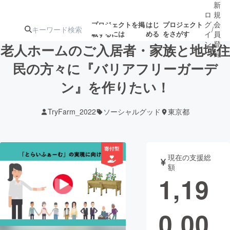
新
ロ
規
グ
会
プロジェクトを掲
はじ
プロジェクト
/
載するには
める
をさがす
イ
員
ン
登
老人ホームのご入居者・家族と地域住
録
民の方々に『バリアフリーガーデ
ン』を作りたい！
人気のプロ
注目のリ
注目の新着プロ
募集終了が近いプ
もうすぐ公開
ジェクト
ターン
ジェクト
ロジェクト
されます
TryFarm_2022
ソーシャルグッド
東京都
アート・写真
音楽
現在の支援総
テクノロジー・ガジェット
ゲーム・サ
額
1,19
映像・映画
書籍・雑誌
0,00
ビジネス・起業
チャレンジ