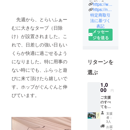
ございま
https://www.toraifu.com
す、社会福
https://note.com/toraifumusashino/
祉法人とら
特定商取引
先週から、とらいふぁー
法に基づく
いふです。
表記
法人名の
むに大きなタープ（日除
メッセー
「とらい
け）が設置されました。こ
ジを送る
ふ」とは
れで、日差しの強い日もい
「トライ」
くらか快適に過ごせるよう
と「ライ
フ」を組み
になりました。特に用事の
リターンを
合わせた造
ない時にでも、ふらっと遊
選ぶ
語です。
びに来て頂けたら嬉しいで
「ライフ」
1,0
は「生活」
す。ホップがぐんぐんと伸
00
円
や「人生」
びています。
という意味
ご支援
のすべ
ですが、
てをと
「トライ」
らい
支援
ふぁー
には「３」
者：
む事業
3人
という意味
のため
お届
があります
に使わ