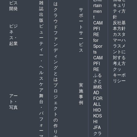
ビス
雑
は
キュリ
rtain
開発
誌
ク
サ
ティ方
men
出
ラ
ポ
針
t
版
ウ
ー
反社基
CAM
ビジ
ビ
ド
ト
本方針
PFI
ネ
ュ
フ
サ
カスタ
RE
ス・
ー
ァ
ー
マーハ
for
起業
テ
ン
ビ
ラスメ
Spor
ィ
デ
ス
ントに
ts
ー
ィ
対する
CAM
・
ン
考え方
PFI
ヘ
グ
クッ
RE
ル
と
キーポ
ふる
ス
は
リシー
さと
ケ
プ
実
納税
ア
ロ
施
AD
アー
舞
ジ
事
FOR
ト・
台
ェ
例
ALL
写真
・
ク
HIO
パ
ト
KOS
フ
の
HI
ォ
作
JFA
ー
り
クラ
マ
方