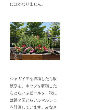
能で
にほかなりません。
社会文化を
す。下
創造すべ
記の
く、当法人
【上乗
せ支援
は地域の皆
で応援
様と共に活
しよ
う】よ
動を継続す
り金額
る所存でご
をご設
ざいます。
定くだ
さい。
当法人の活
動理念をご
理解頂くと
同時に、活
動に対する
ジャガイモを収穫したら収
各種ご支
援・ご協力
穫祭を、ホップを収穫した
を今後とも
らとらいふビールを、秋に
賜れば幸甚
は第２回とらいふマルシェ
の限りでご
ざいます。
を計画しています。みなさ