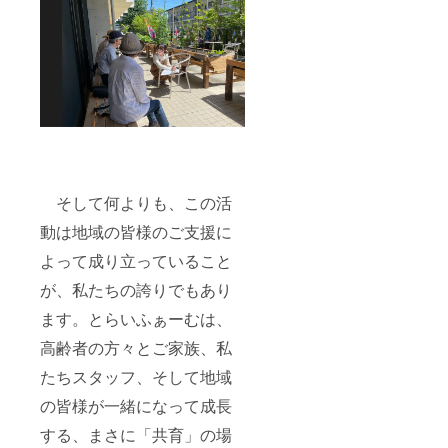
ことが困難
PLA（
になってき
ポリ乳
酸）・
ておりま
紙・粘
す。そうし
土 ・耐
た中、当法
熱温
度：約
人が掲げる
120℃
「法人」
・生産
「地域」
国：日
本 ■寄
「行政」が
付金控
協力し合い
そして何よりも、この活
除用の
領収書
ながら活動
動は地域の皆様のご支援に
を発行
するという
しま
よって成り立っていること
基本姿勢の
す。 ■
支援金
が、私たちの誇りでもあり
もと、誰も
額は支
が安心して
援者さ
ます。とらいふぁーむは、
暮らせる豊
まが支
高齢者の方々とご家族、私
援を申
かな地域社
し込む
たちスタッフ、そして地域
会を築くと
際に、
任意で
同時に、福
の皆様が一緒になって成長
引き上
祉活動を通
げるこ
する、まさに「共育」の場
して明るい
とが可