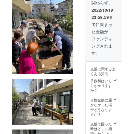
ム「光風
関わらず、
しま
荘」を開設
す。
2022/10/19
PAPLU
して、地域
23:59:59
ま
S︎は、紙
の福祉ニー
とトウ
でに集まっ
ズに応えら
モロコ
た金額が
シ由来
れる福祉
の生分
ファンディ
サービスの
解樹脂
ングされま
を主原
提供をして
料と
す。
まいりまし
し、不
た。
用と
なって
支援に関するよ
も回収
そして、
くある質問
し再製
2017年5月に
品化で
手数料はいく
きるサ
らかかります
当法人三番
ステナ
か？
目の施設と
ブルな
製品で
して、特別
目標金額に届
あり、
かなかった場
養護老人
本企画
合どうなりま
ホームを中
の理念
すか？
に合致
心とした多
してい
支援で困った
目的福祉施
ると判
時はどこに相
設である
断して
談したらいい