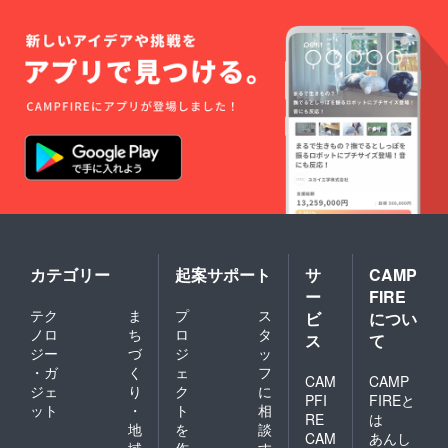
カテゴリー
起案サポート
サ
CAMP
ー
FIRE
テク
ま
プ
ス
ビ
につい
ノロ
ち
ロ
タ
ス
て
ジー
づ
ジ
ッ
・ガ
く
ェ
フ
CAM
CAMP
ジェ
り
ク
に
PFI
FIREと
ット
・
ト
相
RE
は
地
を
談
CAM
あんし
域
作
す