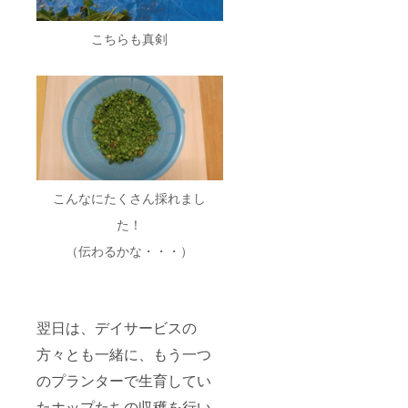
能で
社会文化を
す。下
創造すべ
こちらも真剣
記の
く、当法人
【上乗
せ支援
は地域の皆
で応援
様と共に活
しよ
う】よ
動を継続す
り金額
る所存でご
をご設
ざいます。
定くだ
さい。
当法人の活
こんなにたくさん採れまし
動理念をご
た！
理解頂くと
（伝わるかな・・・）
同時に、活
動に対する
各種ご支
援・ご協力
翌日は、デイサービスの
を今後とも
方々とも一緒に、もう一つ
賜れば幸甚
の限りでご
のプランターで生育してい
ざいます。
たホップたちの収穫を行い