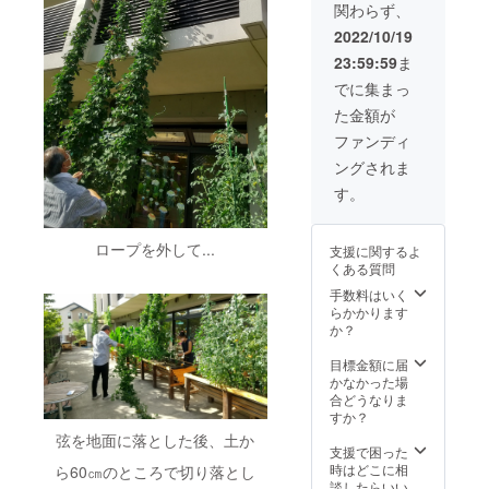
ム「光風
関わらず、
しま
荘」を開設
す。
2022/10/19
PAPLU
して、地域
23:59:59
ま
S︎は、紙
の福祉ニー
とトウ
でに集まっ
ズに応えら
モロコ
た金額が
シ由来
れる福祉
の生分
ファンディ
サービスの
解樹脂
ングされま
を主原
提供をして
料と
す。
まいりまし
し、不
た。
用と
なって
ロープを外して...
支援に関するよ
も回収
そして、
くある質問
し再製
2017年5月に
品化で
手数料はいく
きるサ
らかかります
当法人三番
ステナ
か？
目の施設と
ブルな
製品で
して、特別
目標金額に届
あり、
かなかった場
養護老人
本企画
合どうなりま
ホームを中
の理念
すか？
に合致
心とした多
弦を地面に落とした後、土か
してい
支援で困った
目的福祉施
ると判
時はどこに相
ら60㎝のところで切り落とし
設である
断して
談したらいい