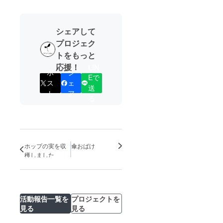
シェアして
プロジェク
トをもっと
応援！
LIN
ポ
シ
Eで
ス
ェ
送
ト
ア
る
ホップの実を収
傘おばけ
穫しました
活動報告一覧を
プロジェクトを
見る
見る