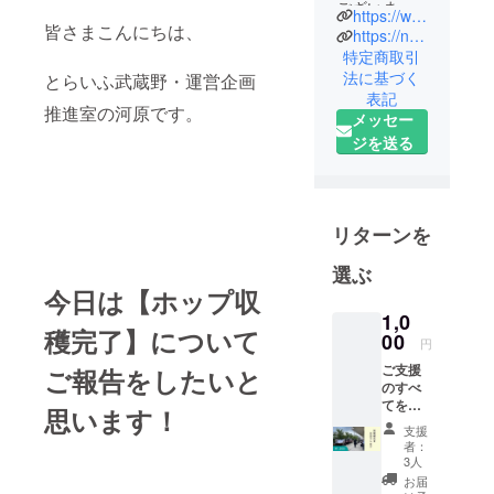
ございま
https://www.toraifu.com
皆さまこんにちは、
す、社会福
https://note.com/toraifumusashino/
祉法人とら
特定商取引
法に基づく
いふです。
とらいふ武蔵野・運営企画
表記
法人名の
推進室の河原です。
メッセー
「とらい
ジを送る
ふ」とは
「トライ」
と「ライ
フ」を組み
リターンを
合わせた造
選ぶ
語です。
今日は【ホップ収
「ライフ」
1,0
は「生活」
穫完了】について
00
円
や「人生」
という意味
ご支援
ご報告をしたいと
のすべ
ですが、
てをと
思います！
「トライ」
らい
支援
ふぁー
には「３」
者：
む事業
3人
という意味
のため
お届
があります
に使わ