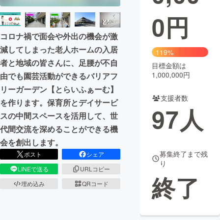
0
円
まちづくり・地域活性化
コロナ禍で面会や外出の機会が激
CAMPFIRE for Social Good
CAMPFIRE Creation
減してしまった老人ホームの入居
119%
者と地域の皆さんに、足腰が不自
CAMPFIREふるさと納税
machi-ya
コミュニティ
目標金額は
1,000,000円
由でも園芸活動ができるバリアフ
リーガーデン【とらいふぁーむ】
支援者数
を作ります。保育所とデイサービ
97
人
スの中間スペースを活用して、世
代間交流を深めることができる機
会を創出します。
募集終了まで残
ポスト
シェア
り
LINEで送る
URLコピー
終了
埋め込み
QRコード