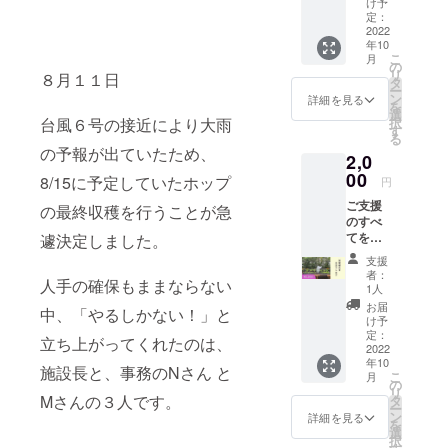
け予
せてい
定：
（楽器の
ただき
2022
「トライア
年10
ます。
こ
月
ングル」の
● お礼
の
リ
８月１１日
のメッ
タ
トライで
ー
セー
ン
詳細を見る
を
す）。この
ジ、活
選
台風６号の接近により大雨
択
動報告
「３」は、
す
る
メール
「法人」
の予報が出ていたため、
2,0
をお送
「地域」
りしま
00
8/15に予定していたホップ
円
す。 ※
「行政」を
ご支援
プロ
の最終収穫を行うことが急
指してお
のすべ
ジェク
てをと
遽決定しました。
り、法人名
トペー
らい
ジ「活
称にはこの
支援
ふぁー
動報
者：
三者が協力
人手の確保もままならない
む事業
告」欄
1人
のため
にてご
し合いなが
お届
中、「やるしかない！」と
に使わ
報告さ
け予
ら市民の
せてい
せてい
定：
立ち上がってくれたのは、
「生活」
ただき
2022
ただき
年10
ます。
ます。
施設長と、事務のNさん と
「人生」を
こ
月
● お礼
の
リ
支えつつ、
のメッ
Mさんの３人です。
タ
ー
セー
より良い福
ン
詳細を見る
を
ジ、活
選
祉社会の創
択
動報告