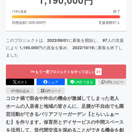
1,190,000
円
終了
119
%達成
目標金額
1,000,000
円
支援者数
97
人
このプロジェクトは、
2022/08/01
に募集を開始し、
97
人の支援
により
1,190,000
円の資金を集め、
2022/10/19
に募集を終了し
ました
もう一度プロジェクトをやってほしい
21
ポスト
シェア
LINEで送る
URLコピー
埋め込み
QRコード
コロナ禍で面会や外出の機会が激減してしまった老人
ホームの入居者と地域の皆さんに、足腰が不自由でも園
芸活動ができるバリアフリーガーデン【とらいふぁー
む】を作ります。保育所とデイサービスの中間スペース
を活用して、世代間交流を深めることができる機会を創