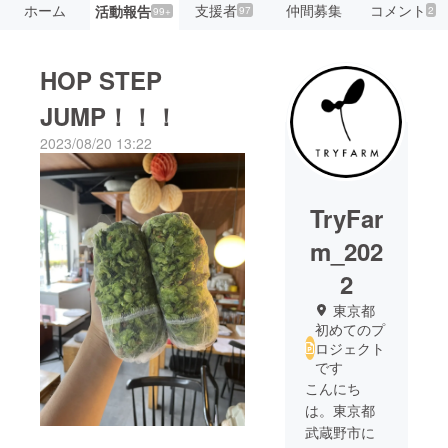
ホーム
支援者
仲間募集
コメント
活動報告
97
2
99+
HOP STEP
JUMP！！！
2023/08/20 13:22
TryFar
m_202
2
東京都
初めてのプ
ロジェクト
です
こんにち
は。東京都
武蔵野市に