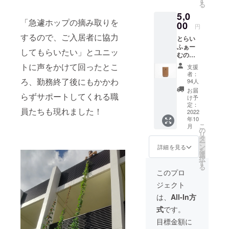
す
る
造を図りた
メール
5,0
をお送
いとの法人
「急遽ホップの摘み取りを
りしま
00
円
の願いが込
す。 ※
するので、ご入居者に協力
とらい
められてお
プロ
ふぁー
ジェク
ります。
してもらいたい」とユニッ
むの中
トペー
に将来
ジ「活
トに声をかけて回ったとこ
支援
設置す
動報
こうした理
者：
る予定
ろ、勤務終了後にもかかわ
告」欄
94人
念のもと、
のカ
にてご
お届
らずサポートしてくれる職
当法人は
フェで
報告さ
け予
使用す
せてい
定：
1999年にデ
員たちも現れました！
ること
2022
ただき
イサービス
年10
を検討
ます。
こ
月
してい
センター
閉じる
の
リ
る
タ
「ぐっどう
ー
PAPLU
ン
詳細を見る
を
いる境南」
S︎（パプ
選
択
ラス）
す
を立ち上
る
タンブ
このプロ
げ、2004年
ラーに
ジェクト
に武蔵野市
記念ロ
ゴを施
は、
All-In方
で初となる
したも
高齢者グ
式
です。
のをリ
ターン
ループホー
目標金額に
品と致