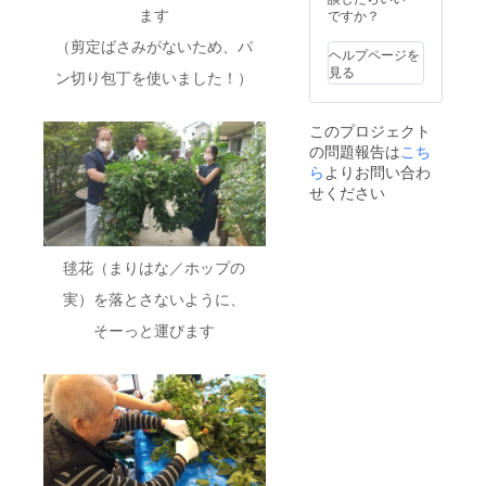
採用に
ます
ですか？
「とらいふ
至りま
武蔵野」を
（剪定ばさみがないため、パ
した。
ヘルプページを
製品の
開設しまし
見る
ン切り包丁を使いました！）
詳細に
た。この
つきま
「とらいふ
しては
このプロジェクト
https://
武蔵野」
の問題報告は
こち
paplus.j
は、高齢者
p/about/
ら
よりお問い合わ
向けの介
をご参
せください
照くだ
護・看護だ
さい。
けではな
※記念ロ
ゴはイ
く、職員及
毬花（まりはな／ホップの
メージ
び地域の皆
です。
実）を落とさないように、
様が利用で
実際に
お送り
きる保育園
そーっと運びます
するリ
並びに災害
ターン
時の福祉避
品のロ
ゴとは
難所となる
異なる
地域交流ス
場合が
ありま
ペースを併
す。ご
設して、柔
了承く