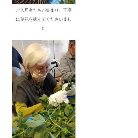
軟に且つ幅
ださ
い。 ・
ご入居者たちが集まり、丁寧
広く地域の
商品
福祉ニーズ
ジャン
に毬花を摘んでくださいまし
に対応でき
ル：タ
た
ンブ
る施設と
ラー ・
なっており
数量：
１個 ・
ます。
商品サ
イズ：
近年、地域
直径
77mm×
社会の変貌
高さ
と同時に総
120mm
人口に占め
・容
量：
る高齢化が
380ml
「28％」と
（※一般
的なカ
進む中、一
フェの
法人・一施
トール
設だけでは
サイズ
相当）
多様化する
・重
福祉ニーズ
量：
に対応する
173g ・
素材：