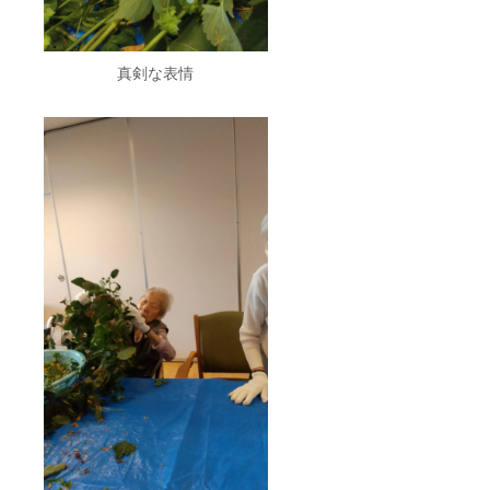
ことが困難
PLA（
になってき
ポリ乳
酸）・
ておりま
紙・粘
真剣な表情
す。そうし
土 ・耐
た中、当法
熱温
度：約
人が掲げる
120℃
「法人」
・生産
「地域」
国：日
本 ■寄
「行政」が
付金控
協力し合い
除用の
領収書
ながら活動
を発行
するという
しま
基本姿勢の
す。 ■
支援金
もと、誰も
額は支
が安心して
援者さ
暮らせる豊
まが支
援を申
かな地域社
し込む
会を築くと
際に、
任意で
同時に、福
引き上
祉活動を通
げるこ
して明るい
とが可