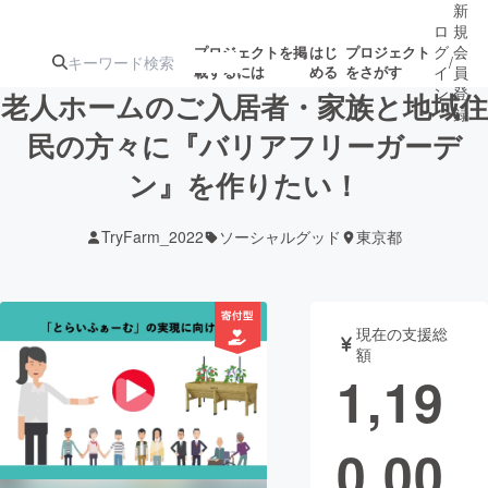
新
ロ
規
グ
会
プロジェクトを掲
はじ
プロジェクト
/
載するには
める
をさがす
イ
員
ン
登
老人ホームのご入居者・家族と地域住
録
民の方々に『バリアフリーガーデ
ン』を作りたい！
人気のプロ
注目のリ
注目の新着プロ
募集終了が近いプ
もうすぐ公開
ジェクト
ターン
ジェクト
ロジェクト
されます
TryFarm_2022
ソーシャルグッド
東京都
アート・写真
音楽
現在の支援総
テクノロジー・ガジェット
ゲーム・サ
額
1,19
映像・映画
書籍・雑誌
0,00
ビジネス・起業
チャレンジ