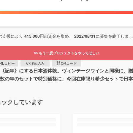
の支援により
415,000
円の資金を集め、
2022/08/31
に募集を終了しまし
もう一度プロジェクトをやってほしい
RLコピー
埋め込み
QRコード
を《記年》にする日本酒体験。ヴィンテージワインと同様に、贈る
複数の年のセットで特別価格に、今回在庫限り希少セットで日
ェックしています