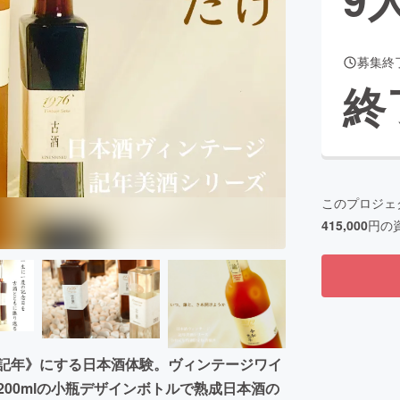
募集終
CAMPFIRE for Social Good
CAMPFIRE Creation
終
CAMPFIREふるさと納税
machi-ya
コミュニティ
このプロジェ
415,000
円の
《記年》にする日本酒体験。ヴィンテージワイ
00mlの小瓶デザインボトルで熟成日本酒の