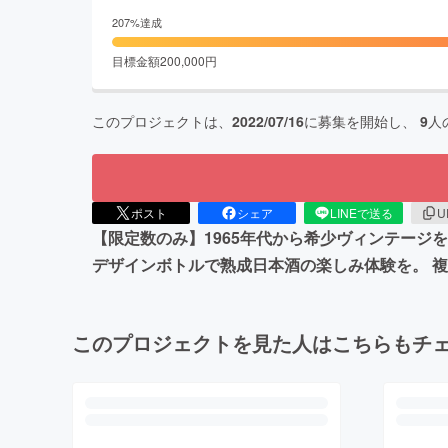
207
%達成
目標金額
200,000
円
このプロジェクトは、
2022/07/16
に募集を開始し、
9
人
ポスト
シェア
LINEで送る
U
【限定数のみ】1965年代から希少ヴィンテージ
デザインボトルで熟成日本酒の楽しみ体験を。 
このプロジェクトを見た人はこちらもチ