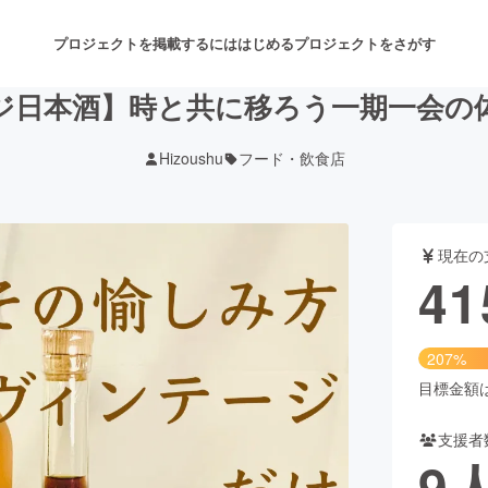
プロジェクトを掲載するには
はじめる
プロジェクトをさがす
日本酒】時と共に移ろう一期一会の体
Hizoushu
フード・飲食店
注目のリターン
注目の新着プロジェクト
募集終了が近いプロジェクト
も
現在の
音楽
舞台・パフォーマンス
41
ゲーム・サービス開発
フード・飲食店
207%
書籍・雑誌出版
アニメ・漫画
目標金額は2
支援者
チャレンジ
ビューティー・ヘルスケ
9