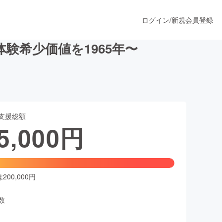
ログイン
/
新規会員登録
験希少価値を1965年〜
うすぐ公開されます
支援総額
プロダクト
5,000
円
ファッション
スポーツ
00,000円
数
ア
ソーシャルグッド
人