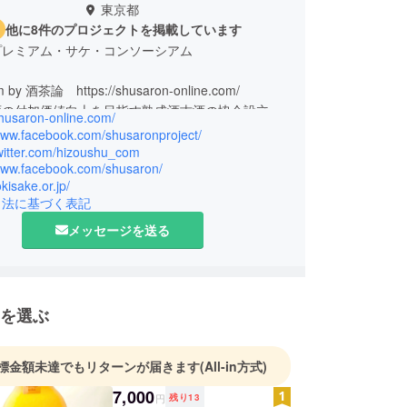
東京都
他に8件のプロジェクトを掲載しています
プレミアム・サケ・コンソーシアム
by 酒茶論 https://shusaron-online.com/
酒の付加価値向上を目指す熟成酒古酒の協会設立、
shusaron-online.com/
関係者と共に活動の推進を図る。
/www.facebook.com/shusaronproject/
twitter.com/hizoushu_com
/www.facebook.com/shusaron/
okisake.or.jp/
引法に基づく表記
メッセージを送る
を選ぶ
標金額未達でもリターンが届きます
(All-in方式)
7,000
円
残り
13