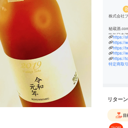
株式会社
秘蔵酒.com 
昨年日本
https://
各蔵元や
https:/
https://
https:/
https://t
特定商取
リターン
目