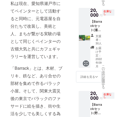
す
に掲載を希望す
術展2022 招待状
私は現在、愛知県瀬戸市に
ターン
・
る
キュメントブッ
す。(ご
るお名前を記載
(2名様) 団体、企
です。
Barrac
クは会期終了
利用期
20,
てペインターとして活動す
してください。
業様向けの二口
2022年
在庫な
kコー
後、完成次第お
限：展
000
し
※具体的な記載方
に相当するリ
円
のド
ヒーチ
届けさせていた
覧会期
ると同時に、元電器屋を自
法などは別途ご
ターンです。 私
キュメ
ケット
だきます。
中) ※
【Barra
相談させていた
たちは、この取
ント
（1杯無
(2023年春頃完
コー
分たちで改装し、美術と
ckセッ
だきます。 瀬戸
り組みに賛同
ブック
料券）
成予定) ※備考欄
ヒーチ
ト(瀬戸
現代美術展2022
し、継続し一緒
は会期
・クラ
人、まちが繋がる実験の場
に掲載を希望す
ケット
の野菜
ドキュメント
に育ててくださ
支援
終了
ウド
るお名前を記載
は、店
と近藤
ブック ※商品サ
る企業様や団体
者：
として同じくペインターの
後、完
ファン
してください。
舗もし
佳那子
30人
イズ：約縦
様を募集してい
成次第
ディン
※具体的な記載方
くは会
の作
245mm横
ます！ 会場看板
お届
古畑大気と共にカフェギャ
お届け
グ限定
法などは別途ご
期中期
品)】
け予
185mm / ページ
へのお名前の掲
させて
オリジ
相談させていた
間限定
●Barra
定：
ラリーを運営しています。
数：100P前後 ※
載と、瀬戸現代
いただ
ナルス
だきます。 瀬戸
で営業
ckセッ
2022
自費出版で制
美術展2022プレ
きま
テッ
現代美術展2022
してい
年09
ト １
作。 ※招待状は
エキシビジョン
す。
こ
カー１
月
ドキュメント
る会場
個 瀬戸
「Barrack」とは、木材、ブ
の
会期までにメー
<Elements>と
(2023年
リ
枚 ※
ブック ※商品サ
ポップ
の農家
タ
ルでお送りいた
瀬戸現代美術展
春頃完
ー
招待状
リキ、鉄など、あり合せの
イズ：約縦
アップ
「土環
ン
詳細を見る
します。(ご利用
2022をまとめた
成予定)
を
は会期
245mm横
Barrac
自然農
選
期限：展覧会期
ドキュメント
※商品サ
部材を集めて作るバラック
択
までに
185mm / ページ
kでご利
園」の
す
中)
ブックにお名前
イズ：
る
メール
数：100P前後 ※
用でき
季節の
を掲載させてい
小屋。そして、関東大震災
共に約
でお送
自費出版で制
ます。
20,
野菜と
ただきます。ド
在庫な
縦
りいた
作。 ※招待状は
2023年
Barrac
000
し
後の東京でバラックのファ
キュメントブッ
円
245mm
しま
会期までにメー
3月31日
k・近藤
クは会期終了
横
す。(ご
ルでお送りいた
まで有
【Barra
佳那子
サードに絵を描き、街や生
後、完成次第お
185mm
利用期
します。(ご利用
効。 ※
ckセッ
の油絵
届けさせていた
/ ページ
限：展
期限：展覧会期
複数口
ト(野菜
活を少しでも美しくする為
のセッ
だきます。
数：
覧会期
中)
でのご
と古畑