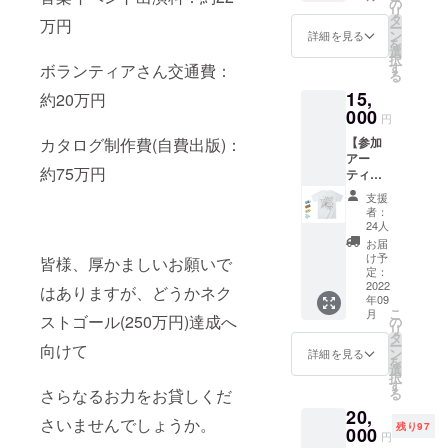
ンは只
の
す。
ファン
2023年
リ
ツ(クラ
今、鋭
タ
(2023年
ディン
万円
3月31日
ー
ウド
意制作
ン
春頃完
詳細を見る
グ限定
まで有
を
ファン
中！ク
選
成予定)
オリジ
効。 ※
択
ディン
ラウド
す
※商品サ
ボランティアさん交通費：
ナルス
複数口
る
グオリ
ファン
イズ：
テッ
でのご
15,
ジナル
約20万円
ディン
約縦
カー１
支援も
カラー)
000
グ限定
245mm
枚 ※
円
可能で
こいけ
オリジ
横
招待状
す。
【参加
カタログ制作費(自費出版)：
ぐらん
ナルカ
185mm
は会期
アー
じver.
ラーで
/ ページ
までに
約75万円
ティス
１枚 展
す。 ※
数：
メール
トTシャ
覧会の
商品サ
100P前
でお送
支援
ツ：文
参加
イズ：
後 ※自
者：
りいた
谷有佳
アー
M/L ※画
24人
費出版
しま
里ver.
ティス
像は
で制
お届
す。(ご
】 ●参
トであ
2019年
け予
作。 ●
皆様、厚かましいお願いで
利用期
加アー
り、イ
定：
のデザ
応援
限：展
ティス
2022
ラスト
インで
はありますが、どうかネク
コー
覧会期
年09
トTシャ
レー
す。 ●
ス
中) ※
こ
月
ツ(クラ
ストゴール(250万円)達成へ
ターと
の
応援
・瀬戸
コー
リ
ウド
しても
タ
コー
現代美
ヒーチ
ー
向けて
ファン
活躍す
ン
ス
詳細を見る
術展
ケット
を
ディン
るこい
選
・瀬戸
2022 招
は、店
択
グオリ
けぐら
す
現代美
待状(１
舗もし
る
さらなるお力をお貸しくだ
ジナル
んじデ
術展
名
くは会
20,
カラー)
ザイン
2022 招
様)
期中期
さいませんでしょうか。
残り97
文谷有
000
のアー
待状(１
・
円
間限定
佳里ver.
ティス