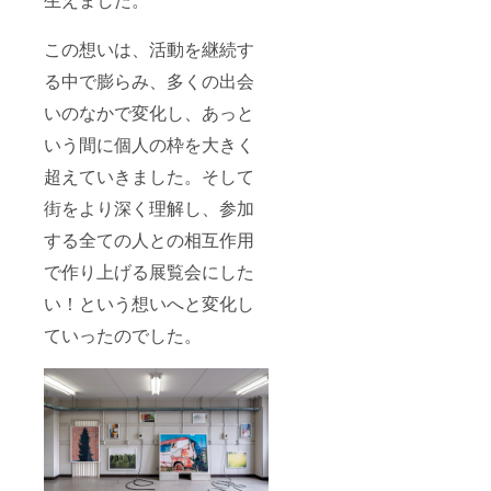
までに
kコー
メール
ヒーチ
でお送
この想いは、活動を継続す
ケット
りいた
（1杯無
しま
る中で膨らみ、多くの出会
料券）
す。(ご
・クラ
利用期
いのなかで変化し、あっと
ウド
限：展
ファン
いう間に個人の枠を大きく
覧会期
ディン
中) ※
超えていきました。そして
グ限定
コー
オリジ
ヒーチ
街をより深く理解し、参加
ナルス
ケット
テッ
は、店
する全ての人との相互作用
カー１
舗もし
枚 ※
くは会
で作り上げる展覧会にした
招待状
期中期
は会期
間限定
い！という想いへと変化し
までに
で営業
ていったのでした。
メール
してい
でお送
る会場
りいた
ポップ
しま
アップ
す。(ご
Barrac
利用期
kでご利
限：展
用でき
覧会期
ます。
中) ※
2023年
コー