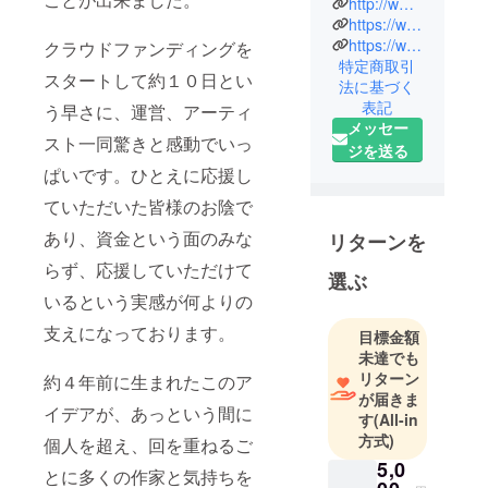
http://www.cafebarrack.com
アンドカ
https://www.facebook.com/Cafebarrack
フェバラッ
https://www.facebook.com/seto.cae2022
クラウドファンディングを
特定商取引
ク)
スタートして約１０日とい
法に基づく
アーティス
表記
う早さに、運営、アーティ
トである近
メッセー
藤佳那子と
スト一同驚きと感動でいっ
ジを送る
古畑大気が
ぱいです。ひとえに応援し
運営する
ていただいた皆様のお陰で
ギャラリー&
カフェス
あり、資金という面のみな
リターンを
ペース及び
らず、応援していただけて
選ぶ
ユニット。
いるという実感が何よりの
2017年より
瀬戸市にて
支えになっております。
目標金額
同スペース
未達でも
リターン
を運営しな
約４年前に生まれたこのア
が届きま
がら様々な
イデアが、あっという間に
す
(All-in
アートイベ
方式)
個人を超え、回を重ねるご
ントやプロ
5,0
ジェクトに
とに多くの作家と気持ちを