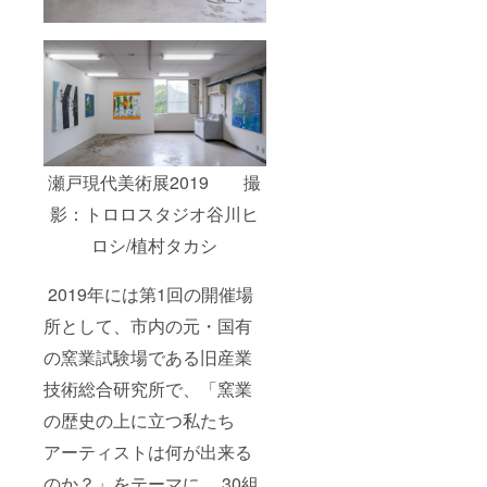
3月31日
ヒーチ
まで有
ケット
効。 ※
は、店
複数口
舗もし
でのご
くは会
支援も
期中期
可能で
間限定
す。
で営業
してい
る会場
瀬戸現代美術展2019 撮
ポップ
アップ
影：トロロスタジオ谷川ヒ
Barrac
ロシ/植村タカシ
kでご利
用でき
ます。
2019年には第1回の開催場
2023年
3月31日
所として、市内の元・国有
まで有
効。 ※
の窯業試験場である旧産業
複数口
でのご
技術総合研究所で、「窯業
支援も
可能で
の歴史の上に立つ私たち
す。
アーティストは何が出来る
のか？」をテーマに、 30組