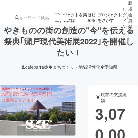
新
ロ
規
グ
会
プロジェクトを掲
はじ
プロジェクト
/
載するには
める
をさがす
イ
員
ン
登
やきものの街の創造の"今"を伝える
録
祭典｢瀬戸現代美術展2022｣を開催し
たい！
人気のプロ
注目のリ
注目の新着プロ
募集終了が近いプ
もうすぐ公開
ジェクト
ターン
ジェクト
ロジェクト
されます
cafebarrack
まちづくり・地域活性化
愛知県
アート・写真
音楽
現在の支援総
テクノロジー・ガジェット
ゲーム・サ
額
3,07
映像・映画
書籍・雑誌
0,00
ビジネス・起業
チャレンジ