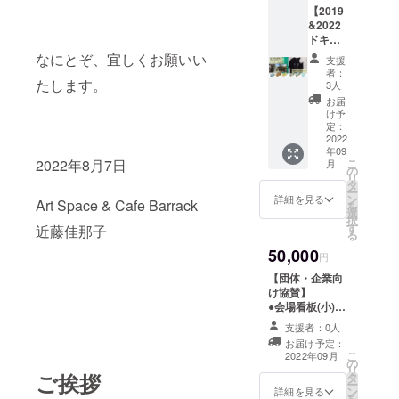
名様)
Barrac
で営業
【2019
１枚 展
トTシャ
・
kコー
してい
&2022
覧会の
ツが付
Barrac
ヒーチ
る会場
ドキュ
参加
いてく
kコー
ケット
ポップ
メント
アー
るリ
なにとぞ、宜しくお願いい
ヒーチ
（1杯無
支援
アップ
ブック
ティス
ターン
ケット
者：
料券）
Barrac
と2022
たします。
トであ
です。
3人
（1杯無
・クラ
kで利用
グッズT
り、近
一点ず
料券）
お届
ウド
できま
シャ
年では
つ、
け予
・クラ
ファン
す。
ツ】 ●
あいち
定：
アー
ウド
ディン
2023年
瀬戸現
2022
トリエ
ティス
ファン
グ限定
3月31日
年09
代美術
ンナー
トの手
ディン
オリジ
まで有
こ
2022年8月7日
月
展2019
レ2019
の
刷りで
グ限定
ナルス
効。 ※
リ
ドキュ
や東京
タ
仕上げ
オリジ
テッ
複数口
ー
メント
都現代
ン
ます！
詳細を見る
ナルス
カー１
Art Space & Cafe Barrack
でのご
を
ブッ
美術館
選
※商品サ
テッ
枚 ※
支援も
択
ク １
などで
す
イズ：
近藤佳那子
カー１
招待状
可能で
る
冊 ●瀬
も発表
M/L ※デ
枚 ※
は会期
す。
50,000
戸現代
してい
ザイ
円
招待状
までに
美術展
る文谷
ン・カ
は会期
メール
【団体・企業向
2022ド
有佳里
ラーは
までに
でお送
け協賛】
キュメ
デザイ
イメー
メール
りいた
●会場看板(小)へ
ント
ンの
ジで
でお送
しま
お名前掲載 ●瀬
ブッ
アー
支援者：0人
す。 ●
りいた
す。(ご
戸現代美術展
ク １
ティス
応援
お届け予定：
しま
利用期
2022ドキュメン
冊 ●瀬
トTシャ
こ
2022年09月
コー
す。(ご
限：展
の
トブック１冊 ●
戸現代
ツが付
リ
ス
利用期
覧会期
ご挨拶
タ
瀬戸現代美術展
美術展
いてく
ー
・瀬戸
限：展
中) ※
ン
2022 招待状(2名
詳細を見る
2022
るリ
を
現代美