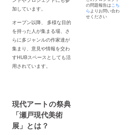
りやす
アップ
の問題報告は
こち
環自然
いサイ
加しています。
Barrac
農園さ
ら
よりお問い合わ
ズ、頼
kでご利
んの野
んでい
せください
用でき
菜は、
ただい
オープン以降、 多様な目的
ます。
土地と
た方一
2023年
野菜そ
人ひと
を持った人が集まる場、さ
3月31日
のもの
りへ全
まで有
の力が
らに多ジャンルの作家達が
て一点
効。 ※
ギュッ
もので
複数口
集まり、意見や情報を交わ
と詰
お届け
でのご
まって
いたし
すHUBスペースとしても活
支援も
本当に
ます。
可能で
美味し
※商品名
用されています。
す。
いで
称：野
す。作
菜セッ
品は部
ト 原
屋に飾
産国：
りやす
日本
いサイ
産地：
ズ、頼
愛知県
んでい
現代アートの祭典
瀬戸市
ただい
※商品サ
た方一
イズ：
「瀬戸現代美術
人ひと
宅配８
りへ全
０サイ
展」とは？
て一点
ズを予
もので
定 重
お届け