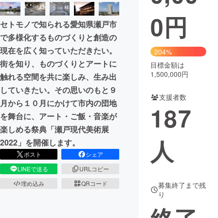
0
円
まちづくり・地域活性化
セトモノで知られる愛知県瀬戸市
で多様化するものづくりと創造の
CAMPFIRE for Social Good
CAMPFIRE Creation
現在を広く知っていただきたい。
204%
CAMPFIREふるさと納税
machi-ya
コミュニティ
街を知り、ものづくりとアートに
目標金額は
1,500,000円
触れる空間を共に楽しみ、生み出
していきたい。その思いのもと９
支援者数
月から１０月にかけて市内の団地
187
を舞台に、アート・ご飯・音楽が
楽しめる祭典「瀬戸現代美術展
人
2022」を開催します。
ポスト
シェア
LINEで送る
URLコピー
埋め込み
QRコード
募集終了まで残
り