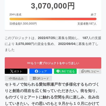
3,070,000
円
終了
204
%達成
目標金額
1,500,000
円
支援者数
187
人
このプロジェクトは、
2022/07/25
に募集を開始し、
187
人の支援
により
3,070,000
円の資金を集め、
2022/09/04
に募集を終了し
ました
もう一度プロジェクトをやってほしい
ポスト
シェア
LINEで送る
URLコピー
埋め込み
QRコード
セトモノで知られる愛知県瀬戸市で多様化するものづく
りと創造の現在を広く知っていただきたい。街を知り、
ものづくりとアートに触れる空間を共に楽しみ、生み出
していきたい。その思いのもと９月から１０月にかけて