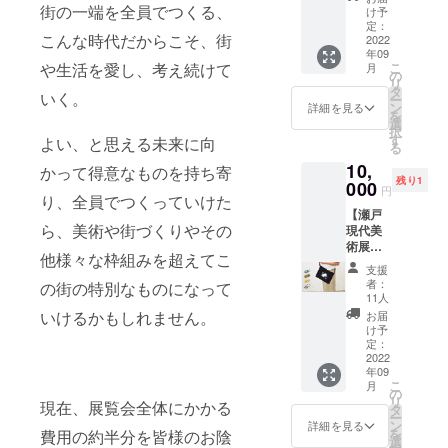
ケータリン
ク】 ●
街の一端を全員でつくる、
100mm
け予
グなど。
瀬戸現
※招待状
定：
こんな時代だからこそ、街
代美術
2022
は会期
年09
展2019
までに
こ
や生活を愛し、考え続けて
月
ドキュ
メール
の
リ
メント
でお送
タ
いく。
ー
ブック
りいた
ン
詳細を見る
を
１冊 第
しま
選
択
一回の
す。(ご
す
よい、と思える未来に向
る
瀬戸現
利用期
10,
代美術
限：展
かって得意なものを持ち寄
残り1
展の様
000
覧会期
円
り、全員でつくっていけた
子を記
中) ※
【瀬戸
録した
コー
ら、美術や街づくりやその
現代美
ドキュ
ヒーチ
術展
メント
ケット
他様々な枠組みを超えてこ
2019
ブック
は、店
支援
グッズ
です。
舗もし
者：
の街の特別なものになって
「サ
※商品サ
くは会
11人
コッ
イズ：
期中期
いけるかもしれません。
お届
シュ」
縦
間限定
け予
】 ●瀬
245mm
定：
で営業
戸現代
2022
横
してい
年09
美術展
185mm
る会場
こ
月
2019
/ ページ
の
ポップ
リ
現在、展覧会全体にかかる
グッズ
数：
タ
アップ
ー
「サ
106P ※
ン
Barrac
詳細を見る
を
費用の約半分を皆様のお陰
コッ
自費出
選
kでご利