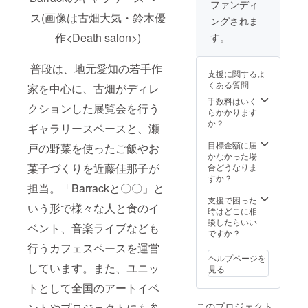
の作品
ファンディ
ナルス
自然農
が付い
ス(画像は古畑大気・鈴木優
テッ
ングされま
園(とわ
てく
カー１
しぜん
る"Barr
作<Death salon>)
す。
枚 ※
のうえ
ackを丸
招待状
ん)」さ
ごと詰
は会期
んの季
普段は、地元愛知の若手作
め込ん
支援に関するよ
までに
節の野
だよう
くある質問
メール
家を中心に、古畑がディレ
菜セッ
な"リ
でお送
トと、
ター
手数料はいく
クションした展覧会を行う
りいた
ペイン
ン。土
らかかります
しま
ターと
環自然
か？
ギャラリースペースと、瀬
す。(ご
しても
農園さ
利用期
活動す
んの野
目標金額に届
戸の野菜を使ったご飯やお
限：展
る
菜は、
かなかった場
覧会期
Barrac
土地と
菓子づくりを近藤佳那子が
合どうなりま
中) ※
kの古畑
野菜そ
すか？
コー
担当。「Barrackと〇〇」と
大気の
のもの
ヒーチ
作品が
の力が
支援で困った
ケット
いう形で様々な人と食のイ
付いて
ギュッ
時はどこに相
は、店
く
と詰
談したらいい
ベント、音楽ライブなども
舗もし
る"Barr
まって
ですか？
くは会
ackを丸
本当に
行うカフェスペースを運営
期中期
ごと詰
美味し
ヘルプページを
間限定
め込ん
いで
しています。また、ユニッ
見る
で営業
だよう
す。作
してい
な"リ
トとして全国のアートイベ
品は部
る会場
ター
屋に飾
このプロジェクト
ポップ
ントやプロジェクトにも参
ン。土