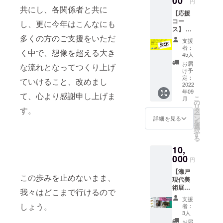
00
円
参加してい
共にし、各関係者と共に
【応援
る。主な展
コー
し、更に今年はこんなにも
覧会…瀬戸
ス】 ・
瀬戸現
多くの方のご支援をいただ
現代美術展
支援
代美術
者：
2019/2022プ
く中で、想像を超える大き
展2022
45人
レエキシビ
招待状
お届
な流れとなってつくり上げ
(１名
ション主
け予
様) ・
定：
ていけること、改めまし
催、スト
Barrac
2022
年09
リーミン
kコー
て、心より感謝申し上げま
こ
月
ヒー１
の
グ・ヘリ
リ
杯無料
す。
タ
テージ(なご
ー
券 ・ク
ン
詳細を見る
を
ラウド
や日本博事
選
択
ファン
す
業2021) 、折
る
ディン
元立身-26人
10,
グ限定
オリジ
000
の港まちの
円
ナルス
おばあさん
【瀬戸
テッ
この歩みを止めないまま、
現代美
のランチ
カー１
術展
枚 ※商
(アッセンブ
我々はどこまで行けるので
2019ド
品サイ
支援
リッジ・ナ
キュメ
ズ：縦
しょう。
者：
ント
50mm
ゴヤ2019)
3人
ブッ
横
お届