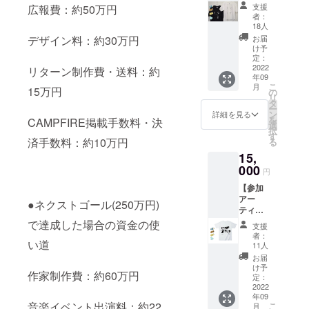
2022
シビ
900mm
は会期
支援
広報費：約50万円
グッズT
ジョン
※カ
までに
者：
シャ
<Eleme
ラー
18人
メール
ツ】 ●
nts>と
黒or グ
でお送
お届
デザイン料：約30万円
瀬戸現
今回開
レー
け予
りいた
代美術
催され
定：
(カラー
しま
展2022
2022
る瀬戸
リターン制作費・送料：約
はお選
す。(ご
年09
グッズT
現代美
びいた
利用期
こ
月
シャツ
15万円
術展
の
だけま
限：展
リ
(クラウ
2022の
タ
せん) ●
覧会期
ー
ドファ
記録を
ン
応援
詳細を見る
中) ※
を
CAMPFIRE掲載手数料・決
ンディ
まとめ
選
コー
コー
択
ングオ
たド
す
ス
ヒーチ
済手数料：約10万円
る
リジナ
キュメ
・瀬戸
ケット
15,
ルカ
ント
現代美
は、店
ラー)１
000
ブック
術展
舗もし
円
枚 瀬戸
です。
2022 招
くは会
【参加
現代美
ドキュ
待状(１
期中期
アー
術展
メント
名様)
●ネクストゴール(250万円)
間限定
ティス
2022の
ブック
・
で営業
トTシャ
グッズ
で達成した場合の資金の使
は会期
Barrac
してい
支援
ツ：こ
「Tシャ
終了
kコー
者：
る会場
いけぐ
い道
ツ」が
後、完
11人
ヒーチ
ポップ
らんじ
付いて
成次第
ケット
お届
アップ
ver. 】
くるリ
お届け
け予
（1杯無
Barrac
作家制作費：約60万円
●参加
ターン
定：
させて
料券）
kでご利
アー
2022
です。
いただ
・クラ
用でき
年09
ティス
デザイ
きま
ウド
ます。
音楽イベント出演料：約22
こ
月
トTシャ