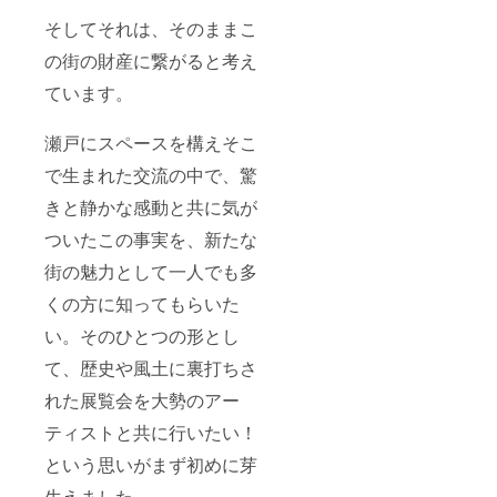
コー
※Barra
ス
そしてそれは、そのままこ
ckセッ
・瀬戸
トのお
現代美
の街の財産に繋がると考え
届けは
術展
秋ごろ
ています。
2022 招
を予定
待状(１
してお
名
瀬戸にスペースを構えそこ
りま
様)
す。 ※
・
で生まれた交流の中で、驚
野菜の
Barrac
収穫時
kコー
きと静かな感動と共に気が
期によ
ヒーチ
り内容
ケット
ついたこの事実を、新たな
は変動
（1杯無
いたし
料券）
街の魅力として一人でも多
ます。
・クラ
くの方に知ってもらいた
●応援
ウド
コー
ファン
い。そのひとつの形とし
ス
ディン
・瀬戸
グ限定
て、歴史や風土に裏打ちさ
現代美
オリジ
術展
ナルス
れた展覧会を大勢のアー
2022 招
テッ
待状(１
カー１
ティストと共に行いたい！
名
枚 ※
様)
という思いがまず初めに芽
招待状
・
は会期
生えました。
Barrac