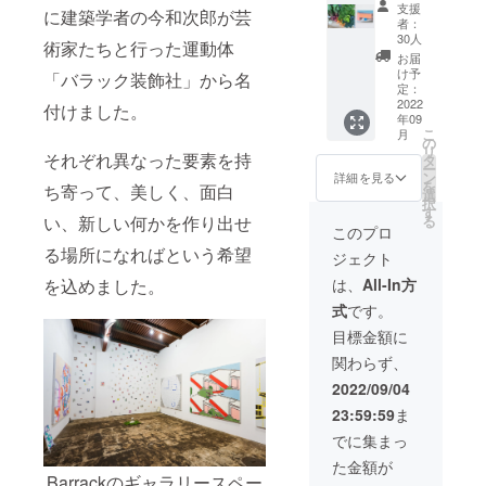
トで
(2023年春頃完
支援
100P前
に建築学者の今和次郎が芸
中) ※
支援も
大気の
す。
者：
成予定) ※備考欄
後 ※自
コー
可能で
作品)】
いつも
30人
に掲載を希望す
術家たちと行った運動体
費出版
ヒーチ
す。
●Barra
Barrac
お届
るお名前を記載
で制
ケット
ckセッ
kに新鮮
け予
「バラック装飾社」から名
してください。
作。 ●
は、店
ト １
な野菜
定：
※具体的な記載方
応援
舗もし
個 瀬戸
2022
を届け
付けました。
法などは別途ご
コー
くは会
年09
の農家
てくれ
相談させていた
こ
ス
月
期中期
「土環
る瀬戸
の
だきます。 瀬戸
リ
・瀬戸
間限定
自然農
それぞれ異なった要素を持
の農家
タ
現代美術展2022
ー
現代美
で営業
園」の
「土環
ン
詳細を見る
ドキュメント
を
術展
してい
ち寄って、美しく、面白
季節の
自然農
選
ブック ※商品サ
択
2022 招
る会場
野菜と
園(とわ
す
イズ：約縦
る
い、新しい何かを作り出せ
待状(１
ポップ
Barrac
しぜん
このプロ
245mm横
名
アップ
k・古畑
のうえ
185mm / ページ
る場所になればという希望
様)
ジェクト
Barrac
大気の
ん)」さ
数：100P前後 ※
・
kでご利
油絵の
んの季
は、
All-In方
を込めました。
自費出版で制
Barrac
用でき
セット
節の野
作。 ※招待状は
kコー
式
です。
ます。
で
菜セッ
会期までにメー
ヒーチ
2023年
す。
トと、
目標金額に
ルでお送りいた
ケット
3月31日
いつも
ペイン
します。(ご利用
（1杯無
関わらず、
まで有
Barrac
ターと
期限：展覧会期
料券）
効。 ※
kに新鮮
しても
2022/09/04
中)
・クラ
複数口
な野菜
活動す
ウド
23:59:59
ま
でのご
を届け
る
ファン
支援も
てくれ
Barrac
でに集まっ
ディン
可能で
る瀬戸
kの近藤
グ限定
た金額が
す。
の農家
佳那子
Barrackのギャラリースペー
オリジ
「土環