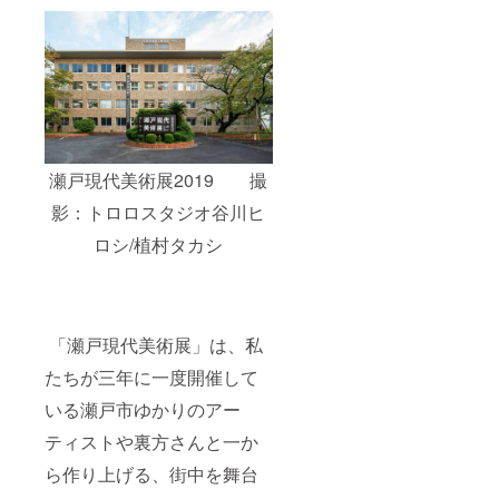
さ：２
いたし
kg程度
ます。
※保存方
※商品名
法：冷
称：野
蔵庫で
菜セッ
保存
ト 原
消費期
産国：
限：５
日本
日程度
産地：
土環自
瀬戸現代美術展2019 撮
愛知県
然農園
瀬戸市
HP→htt
影：トロロスタジオ谷川ヒ
※商品サ
ps://ww
イズ：
w.towa
ロシ/植村タカシ
宅配８
shizenn
０サイ
ouen.co
ズを予
m ※作品
定 重
サイ
さ：２
ズ：縦
kg程度
約
「瀬戸現代美術展」は、私
※保存方
220mm
法：冷
たちが三年に一度開催して
横約
蔵庫で
150mm
いる瀬戸市ゆかりのアー
保存
/ 素材：
消費期
キャン
ティストや裏方さんと一か
限：５
バス、
日程度
油絵の
ら作り上げる、街中を舞台
土環自
具 ※画
然農園