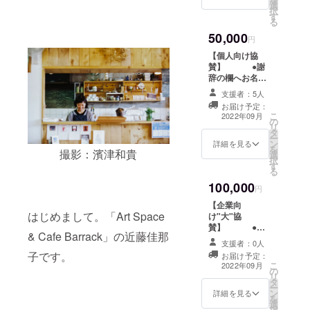
覧会期
コー
選
様) 団体、企業様
グッズT
ターン
択
術展
中) ※
ヒーチ
す
向けのリターン
シャツ
です。
る
2022 招
コー
ケット
です。 私たち
(クラウ
一点ず
待状(１
ヒーチ
50,000
は、店
は、この取り組
円
ドファ
つ、
名様)
ケット
舗もし
みに賛同し、継
ンディ
アー
【個人向け協
・
は、店
くは会
続し一緒に育て
ングオ
ティス
賛】 ●謝
Barrac
舗もし
期中期
てくださる企業
リジナ
トの手
辞の欄へお名前
kコー
くは会
間限定
様や団体様を募
ルカ
刷りで
掲載 ●瀬戸現代
ヒーチ
期中期
で営業
集しています！
支援者：5人
ラー)
仕上げ
美術展2022ド
ケット
間限定
してい
会場看板へのお
お届け予定：
１枚 瀬
ます！
キュメントブッ
（1杯無
で営業
る会場
こ
名前の掲載と、
2022年09月
戸現代
※商品サ
の
ク１冊 ●瀬戸現
料券）
してい
ポップ
リ
瀬戸現代美術展
美術展
イズ：
タ
代美術展2022 招
・クラ
る会場
アップ
ー
2022プレエキシ
2019&2
M/L ※デ
ン
待状(2名様) 個人
ウド
詳細を見る
ポップ
Barrac
を
ビジョン
022のド
撮影：濱津和貴
ザイ
選
様でご協賛いた
ファン
アップ
kでご利
択
<Elements>と
キュメ
ン・カ
す
だける方向けの
ディン
Barrac
用でき
る
瀬戸現代美術展
ント
ラーは
リターンです。
グ限定
kでご利
ます。
2022をまとめた
100,000
ブッ
イメー
会場看板の謝辞
オリジ
円
用でき
2023年
ドキュメント
ク、瀬
ジで
にてお名前の掲
ナルス
ます。
3月31日
ブックにお名前
【企業向
戸現代
す。 ●
載と、瀬戸現代
テッ
2023年
まで有
はじめまして。「Art Space
を掲載させてい
け"大"協
美術展
応援
美術展2022プレ
カー１
3月31日
効。 ※
ただきます。ド
賛】 ●会
2022の
コー
エキシビジョン
枚 ※
まで有
& Cafe Barrack」の近藤佳那
複数口
キュメントブッ
場メイン看板へ
グッズT
ス
<Elements>と
支援者：0人
招待状
効。 ※
でのご
クは会期終了
のお名前掲載
シャツ
・瀬戸
瀬戸現代美術展
は会期
子です。
お届け予定：
複数口
支援も
後、完成次第お
●SNSでのご紹
が付い
現代美
こ
2022をまとめた
2022年09月
までに
でのご
可能で
の
届けさせていた
介 ●瀬戸現代美
てくる
術展
リ
ドキュメント
メール
支援も
す。
タ
だきます。
術展2022ドキュ
盛りだ
2022 招
ー
ブックにお名前
でお送
可能で
ン
(2023年春頃完
メントブック１
詳細を見る
くさん
待状(１
を
を掲載させてい
りいた
す。
選
成予定) ※備考欄
冊 ●瀬戸現代美
なリ
名様)
択
ただきます。ド
しま