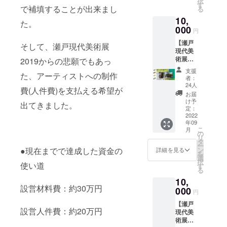
択
シュ」
版で制
す
用でき
で補填することが出来まし
る
１個
作 ●応
ます。
10,
2019年
援コー
2023年
た。
のグッ
000
ス
3月31日
円
ズ「サ
・瀬戸
まで有
【瀬戸
コッ
現代美
そして、瀬戸現代美術展
効。 ※
現代美
シュ」
術展
複数口
術展
が付い
2019からの悲願でもあっ
2022 招
でのご
2022ド
てくる
待状(１
支援も
支援
た、アーティストへの制作
キュメ
リター
名様)
可能で
者：
ント
ンで
・
24人
す。
費(人件費)を支払える希望が
ブッ
す。色
Barrac
お届
ク】 ●
は黒と
kコー
け予
出てきました。
瀬戸現
グレー
定：
ヒーチ
代美術
2022
の２種
ケット
年09
展2022
で、カ
（1杯無
こ
月
ドキュ
ラーは
の
料券）
リ
メント
届いて
タ
・クラ
ー
ブック
からの
ン
●現在までで達成した資金の
ウド
詳細を見る
を
１冊
お楽し
選
ファン
択
2022年
使い道
み！ ※
す
ディン
る
春に開
商品サ
グ限定
10,
催され
イズ：
オリジ
設営材料費：約30万円
た瀬戸
000
本体縦
ナルス
円
現代美
230mm
テッ
【瀬戸
術展
横
カー１
設営人件費：約20万円
現代美
2022プ
280mm
枚 ※
術展
レエキ
/紐部分
招待状