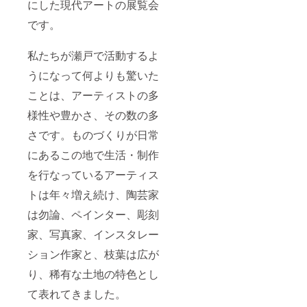
像はイ
にした現代アートの展覧会
HP→htt
メージ
ps://ww
です。
です。
w.towa
実際に
shizenn
お届け
私たちが瀬戸で活動するよ
ouen.co
する野
m ※作品
菜の種
うになって何よりも驚いた
サイ
類、絵
ズ：縦
柄とは
ことは、アーティストの多
約
異なり
220mm
ます。
様性や豊かさ、その数の多
横約
※Barra
150mm
ckセッ
さです。ものづくりが日常
/ 素材：
トのお
にあるこの地で生活・制作
キャン
届けは
バス、
秋ごろ
を行なっているアーティス
油絵の
を予定
具 ※画
してお
トは年々増え続け、陶芸家
像はイ
りま
メージ
す。 ※
は勿論、ペインター、彫刻
です。
野菜の
実際に
収穫時
家、写真家、インスタレー
お届け
期によ
する野
ション作家と、枝葉は広が
り内容
菜の種
は変動
り、稀有な土地の特色とし
類、絵
いたし
柄とは
ます。
て表れてきました。
異なり
●応援
ます。