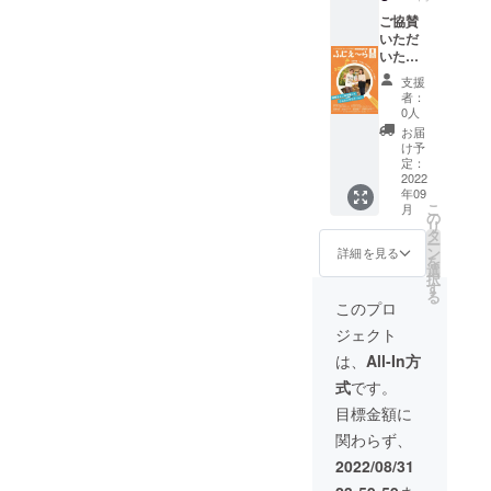
す。 掲
載を希
載枠
ご協賛
望され
85mm×
いただ
るお名
10mm
いた皆
前をご
程度
さまの
記入下
支援
（文字
お名前
さい。
者：
のみ）
を藤枝
0人
またプ
地域情
お届
ロジェ
報誌
け予
クト終
「ふじ
定：
了後、
え～
2022
年09
お礼文
ら」
こ
月
を発送
（10月
の
リ
させて
号 9月
タ
ー
いただ
20日発
ン
詳細を見る
を
きま
行予
選
択
す。 ※
定） に
す
る
支援
て掲載
このプロ
時、必
させて
ジェクト
ず備考
いただ
欄に掲
きま
は、
All-In方
載を希
す。 掲
式
です。
望され
載枠
るお名
95mm×
目標金額に
前をご
45ｍ
関わらず、
記入下
ｍ 程
さい。
度（ロ
2022/08/31
ゴ掲