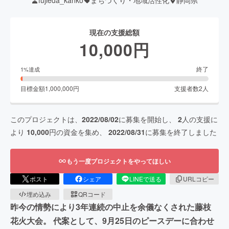
fujieda_kanko
まちづくり・地域活性化
静岡県
現在の支援総額
10,000
円
終了
1
%達成
目標金額
1,000,000
円
支援者数
2
人
このプロジェクトは、
2022/08/02
に募集を開始し、
2
人の支援に
より
10,000
円の資金を集め、
2022/08/31
に募集を終了しました
もう一度プロジェクトをやってほしい
ポスト
シェア
LINEで送る
URLコピー
埋め込み
QRコード
昨今の情勢により3年連続の中止を余儀なくされた藤枝
花火大会。 代案として、9月25日のピースデーに合わせ