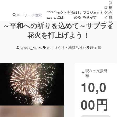
新
ロ
規
グ
会
プロジェクトを掲
はじ
プロジェクト
/
載するには
める
をさがす
イ
員
ン
登
～平和への祈りを込めて～サプライ
録
花火を打上げよう！
人気のプロ
注目のリ
注目の新着プロ
募集終了が近いプ
もうすぐ公開
fujieda_kanko
まちづくり・地域活性化
静岡県
ジェクト
ターン
ジェクト
ロジェクト
されます
アート・写真
音楽
現在の支援総
額
10,0
テクノロジー・ガジェット
ゲーム・サ
00
円
映像・映画
書籍・雑誌
ビジネス・起業
チャレンジ