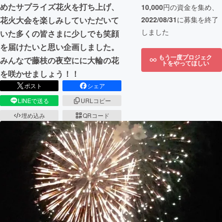
めたサプライズ花火を打ち上げ、
10,000
円の資金を集め、
2022/08/31
に募集を終了
花火大会を楽しみしていただいて
しました
いた多くの皆さまに少しでも笑顔
を届けたいと思い企画しました。
もう一度プロジェク
みんなで藤枝の夜空にに大輪の花
トをやってほしい
を咲かせましょう！！
ポスト
シェア
LINEで送る
URLコピー
埋め込み
QRコード