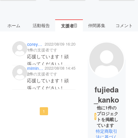
ホーム
活動報告
仲間募集
コメント
支援者
2
corey7671
2022/08/09 16:20
1件
の支援者です
応援しています！頑
張ってください！
miminene
2022/08/08 14:45
2件
の支援者です
応援しています！頑
fujieda
張ってください！
_kanko
他に1件の
1
プロジェク
トを掲載し
ています
特定商取引
法に基づく