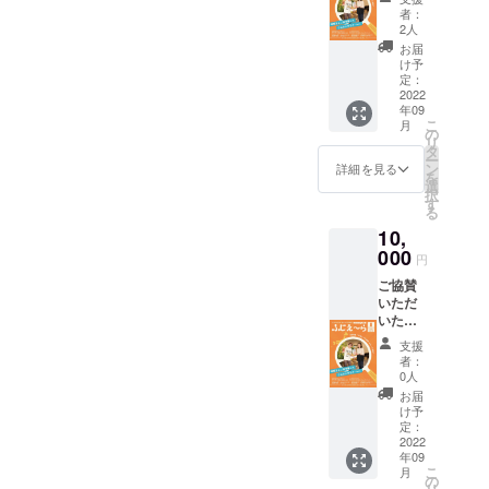
お名前
者：
を藤枝
2人
地域情
お届
報誌
け予
「ふじ
定：
え～
2022
年09
ら」
こ
月
（10月
の
リ
号 9月
タ
ー
20日発
ン
詳細を見る
を
行予
選
択
定） に
す
る
て掲載
10,
させて
いただ
000
円
きま
ご協賛
す。 掲
いただ
載枠
いた皆
39mm×
さまの
4ｍｍ
支援
お名前
程度
者：
を藤枝
（文字
0人
地域情
のみ）
お届
報誌
またプ
け予
「ふじ
ロジェ
定：
え～
2022
クト終
年09
ら」
了後、
こ
月
（10月
お礼文
の