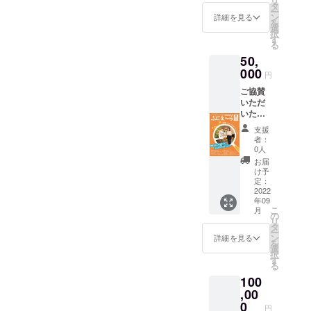
リ
号 9月
を発送
タ
ー
20日発
させて
ン
詳細を見る
を
行予
いただ
選
択
定） に
きま
す
る
て掲載
す。 ※
50,
させて
支援
いただ
000
時、必
円
きま
ず備考
ご協賛
す。 掲
欄に掲
いただ
載枠
載を希
いた皆
54mm×
望され
さまの
5mm 程
るお名
支援
お名前
度（文
前をご
者：
を藤枝
字の
記入下
0人
地域情
み） ま
さい。
お届
報誌
たプロ
け予
「ふじ
ジェク
定：
え～
2022
ト終了
年09
ら」
後、お
こ
月
（10月
礼文を
の
リ
号 9月
発送さ
タ
ー
20日発
せてい
ン
詳細を見る
を
行予
ただき
選
択
定） に
ます。
す
る
て掲載
※支援
100
させて
時、必
いただ
,00
ず備考
きま
欄に掲
0
円