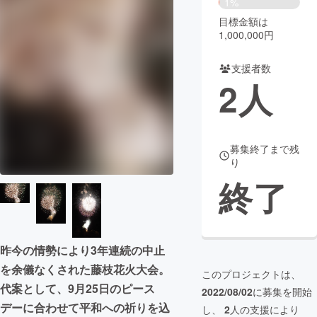
1%
目標金額は
まちづくり・地域活性化
1,000,000円
支援者数
CAMPFIRE for Social Good
CAMPFIRE Creation
2
人
CAMPFIREふるさと納税
machi-ya
コミュニティ
募集終了まで残
り
終了
昨今の情勢により3年連続の中止
を余儀なくされた藤枝花火大会。
このプロジェクトは、
代案として、9月25日のピース
2022/08/02
に募集を開始
デーに合わせて平和への祈りを込
し、
2
人の支援により