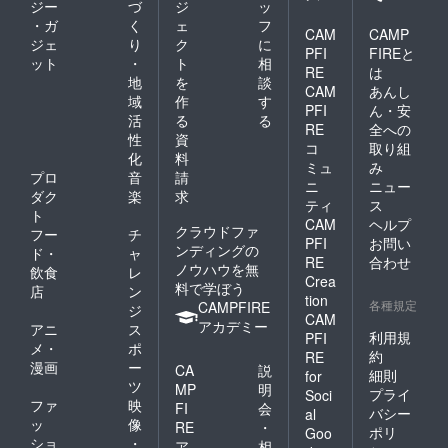
ジー
づ
ジ
ッ
・ガ
く
ェ
フ
CAM
CAMP
ジェ
り
ク
に
PFI
FIREと
ット
・
ト
相
RE
は
地
を
談
CAM
あんし
域
作
す
PFI
ん・安
活
る
る
RE
全への
性
資
コ
取り組
化
料
ミュ
み
プロ
音
請
ニ
ニュー
ダク
楽
求
ティ
ス
ト
CAM
ヘルプ
クラウドファ
フー
チ
PFI
お問い
ンディングの
ド・
ャ
RE
合わせ
ノウハウを無
飲食
レ
Crea
料で学ぼう
店
ン
tion
各種規定
CAMPFIRE
ジ
CAM
アカデミー
アニ
ス
利用規
PFI
メ・
ポ
約
RE
漫画
ー
CA
説
細則
for
ツ
MP
明
プライ
Soci
ファ
映
FI
会
バシー
al
ッ
像
RE
・
ポリ
Goo
ショ
・
ア
相