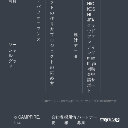
写真
・
ク
HIO
パ
ト
KOS
フ
の
HI
ォ
作
JFA
ー
り
クラ
マ
方
ウド
ン
プ
統
ファ
ス
ロ
計
ン
ソー
ジ
デ
ディ
シャ
ェ
ー
ング
ル
ク
タ
mac
グッ
ト
hi-ya
ド
の
補助
広
金申
め
請サ
方
ポー
ト
「QRコード」は株式会社デンソーウェーブの登録商標です。
© CAMPFIRE,
会社概
採用情
パートナー
Inc.
要
報
募集