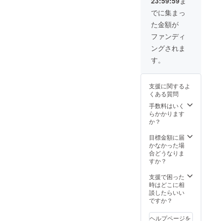
23:59:59
ま
載） ま
たプロ
でに集まっ
ジェク
た金額が
ト終了
後、お
ファンディ
礼文を
ングされま
発送さ
せてい
す。
ただき
ます。
※支援
支援に関するよ
時、必
くある質問
ず備考
欄に掲
手数料はいく
載を希
らかかります
望され
か？
るお名
前をご
目標金額に届
記入下
かなかった場
さい。
合どうなりま
※ロゴの
すか？
画像受
け渡し
支援で困った
は後日
時はどこに相
メール
談したらいい
にて対
ですか？
応させ
ていた
ヘルプページを