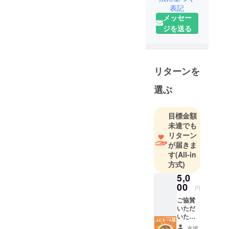
表記
メッセー
ジを送る
リターンを
選ぶ
目標金額
未達でも
リターン
が届きま
す
(All-in
方式)
5,0
00
円
ご協賛
いただ
いた皆
さまの
支援