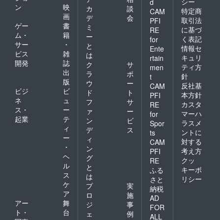
シー
d
ン
映
カ
談
特定商
CAM
画
デ
会
取引法
PFI
ゲー
書
ミ
に基づ
RE
ム・
籍
ー
く表記
for
サー
・
と
情報セ
Ente
ビス
雑
は
キュリ
rtain
開発
誌
ク
サ
ティ方
men
出
ラ
ポ
針
t
版
ウ
ー
反社基
CAM
ビジ
ビ
ド
ト
本方針
PFI
ネ
ュ
フ
サ
カスタ
RE
ス・
ー
ァ
ー
マーハ
for
起業
テ
ン
ビ
ラスメ
Spor
ィ
デ
ス
ントに
ts
ー
ィ
対する
CAM
・
ン
考え方
PFI
ヘ
グ
クッ
RE
ル
と
キーポ
ふる
ス
は
リシー
さと
ケ
プ
実
納税
ア
ロ
施
AD
アー
舞
ジ
事
FOR
ト・
台
ェ
例
ALL