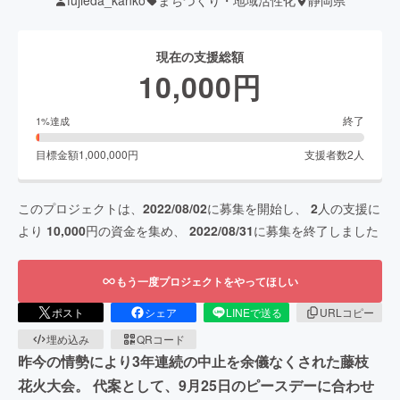
fujieda_kanko
まちづくり・地域活性化
静岡県
現在の支援総額
10,000
円
終了
1
%達成
目標金額
1,000,000
円
支援者数
2
人
このプロジェクトは、
2022/08/02
に募集を開始し、
2
人の支援に
より
10,000
円の資金を集め、
2022/08/31
に募集を終了しました
もう一度プロジェクトをやってほしい
ポスト
シェア
LINEで送る
URLコピー
埋め込み
QRコード
昨今の情勢により3年連続の中止を余儀なくされた藤枝
花火大会。 代案として、9月25日のピースデーに合わせ