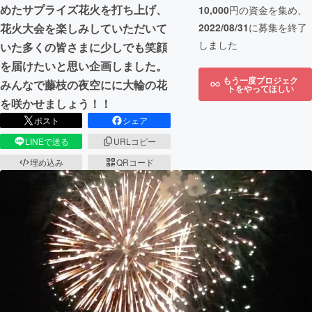
めたサプライズ花火を打ち上げ、
10,000
円の資金を集め、
2022/08/31
に募集を終了
花火大会を楽しみしていただいて
しました
いた多くの皆さまに少しでも笑顔
を届けたいと思い企画しました。
もう一度プロジェク
みんなで藤枝の夜空にに大輪の花
トをやってほしい
を咲かせましょう！！
ポスト
シェア
LINEで送る
URLコピー
埋め込み
QRコード