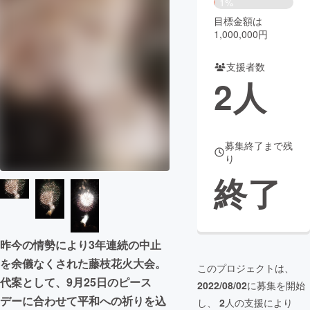
1%
目標金額は
まちづくり・地域活性化
1,000,000円
支援者数
CAMPFIRE for Social Good
CAMPFIRE Creation
2
人
CAMPFIREふるさと納税
machi-ya
コミュニティ
募集終了まで残
り
終了
昨今の情勢により3年連続の中止
を余儀なくされた藤枝花火大会。
このプロジェクトは、
代案として、9月25日のピース
2022/08/02
に募集を開始
デーに合わせて平和への祈りを込
し、
2
人の支援により