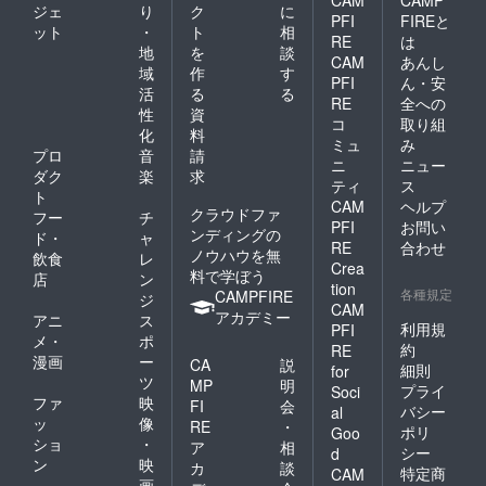
CAM
CAMP
ジェ
り
ク
に
PFI
FIREと
ット
・
ト
相
RE
は
地
を
談
CAM
あんし
域
作
す
PFI
ん・安
活
る
る
RE
全への
性
資
コ
取り組
化
料
ミュ
み
プロ
音
請
ニ
ニュー
ダク
楽
求
ティ
ス
ト
CAM
ヘルプ
クラウドファ
フー
チ
PFI
お問い
ンディングの
ド・
ャ
RE
合わせ
ノウハウを無
飲食
レ
Crea
料で学ぼう
店
ン
tion
各種規定
CAMPFIRE
ジ
CAM
アカデミー
アニ
ス
利用規
PFI
メ・
ポ
約
RE
漫画
ー
CA
説
細則
for
ツ
MP
明
プライ
Soci
ファ
映
FI
会
バシー
al
ッ
像
RE
・
ポリ
Goo
ショ
・
ア
相
シー
d
ン
映
カ
談
特定商
CAM
画