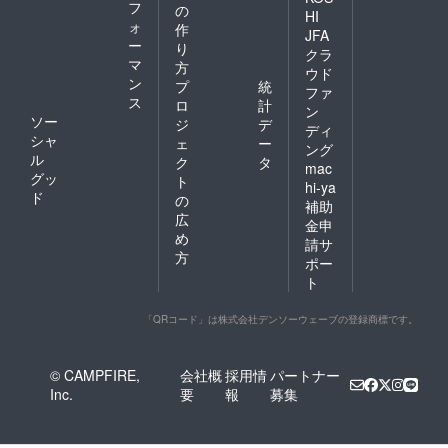
フ
の
HI
ォ
作
JFA
ー
り
クラ
マ
方
ウド
ン
プ
統
ファ
ス
ロ
計
ン
ソー
ジ
デ
ディ
シャ
ェ
ー
ング
ル
ク
タ
mac
グッ
ト
hi-ya
ド
の
補助
広
金申
め
請サ
方
ポー
ト
「QRコード」は株式会社デンソーウェーブの登録商標です。
© CAMPFIRE,
会社概
採用情
パートナー
Inc.
要
報
募集