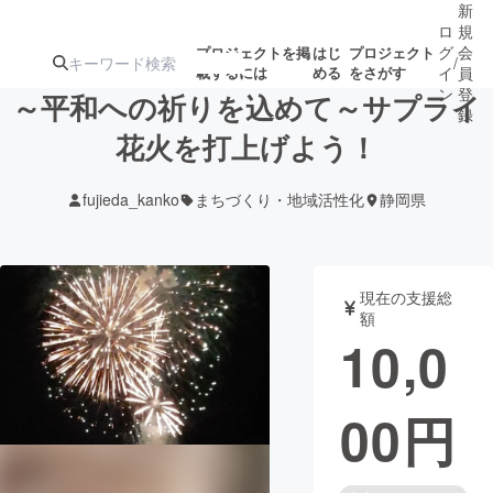
新
ロ
規
グ
会
プロジェクトを掲
はじ
プロジェクト
/
載するには
める
をさがす
イ
員
ン
登
～平和への祈りを込めて～サプライ
録
花火を打上げよう！
人気のプロ
注目のリ
注目の新着プロ
募集終了が近いプ
もうすぐ公開
fujieda_kanko
まちづくり・地域活性化
静岡県
ジェクト
ターン
ジェクト
ロジェクト
されます
アート・写真
音楽
現在の支援総
額
10,0
テクノロジー・ガジェット
ゲーム・サ
00
円
映像・映画
書籍・雑誌
ビジネス・起業
チャレンジ