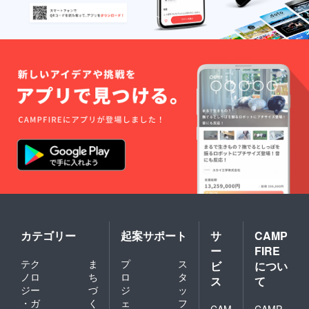
カテゴリー
起案サポート
サ
CAMP
ー
FIRE
テク
ま
プ
ス
ビ
につい
ノロ
ち
ロ
タ
ス
て
ジー
づ
ジ
ッ
・ガ
く
ェ
フ