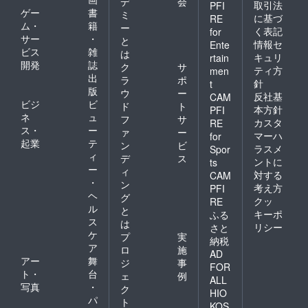
デ
会
取引法
PFI
ゲー
書
ミ
に基づ
RE
ム・
籍
ー
く表記
for
サー
・
と
情報セ
Ente
ビス
雑
は
キュリ
rtain
開発
誌
ク
サ
ティ方
men
出
ラ
ポ
針
t
版
ウ
ー
反社基
CAM
ビジ
ビ
ド
ト
本方針
PFI
ネ
ュ
フ
サ
カスタ
RE
ス・
ー
ァ
ー
マーハ
for
起業
テ
ン
ビ
ラスメ
Spor
ィ
デ
ス
ントに
ts
ー
ィ
対する
CAM
・
ン
考え方
PFI
ヘ
グ
クッ
RE
ル
と
キーポ
ふる
ス
は
リシー
さと
ケ
プ
実
納税
ア
ロ
施
AD
アー
舞
ジ
事
FOR
ト・
台
ェ
例
ALL
写真
・
ク
HIO
パ
ト
KOS