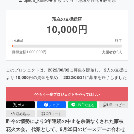
fujieda_kanko
まちづくり・地域活性化
静岡県
現在の支援総額
10,000
円
終了
1
%達成
目標金額
1,000,000
円
支援者数
2
人
このプロジェクトは、
2022/08/02
に募集を開始し、
2
人の支援に
より
10,000
円の資金を集め、
2022/08/31
に募集を終了しました
もう一度プロジェクトをやってほしい
ポスト
シェア
LINEで送る
URLコピー
埋め込み
QRコード
昨今の情勢により3年連続の中止を余儀なくされた藤枝
花火大会。 代案として、9月25日のピースデーに合わせ