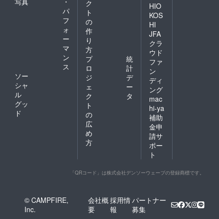
写真
・
ク
HIO
パ
ト
KOS
フ
の
HI
ォ
作
JFA
ー
り
クラ
マ
方
ウド
ン
プ
統
ファ
ス
ロ
計
ン
ソー
ジ
デ
ディ
シャ
ェ
ー
ング
ル
ク
タ
mac
グッ
ト
hi-ya
ド
の
補助
広
金申
め
請サ
方
ポー
ト
「QRコード」は株式会社デンソーウェーブの登録商標です。
© CAMPFIRE,
会社概
採用情
パートナー
Inc.
要
報
募集