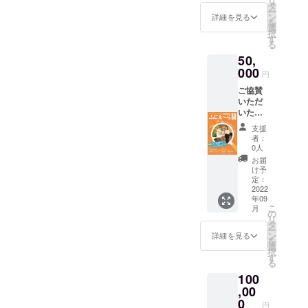
リ
号 9月
を発送
タ
ー
20日発
させて
ン
詳細を見る
を
行予
いただ
選
択
定） に
きま
す
る
て掲載
す。 ※
50,
させて
支援
いただ
000
時、必
円
きま
ず備考
ご協賛
す。 掲
欄に掲
いただ
載枠
載を希
いた皆
54mm×
望され
さまの
5mm 程
るお名
支援
お名前
度（文
前をご
者：
を藤枝
字の
記入下
0人
地域情
み） ま
さい。
お届
報誌
たプロ
け予
「ふじ
ジェク
定：
え～
2022
ト終了
年09
ら」
後、お
こ
月
（10月
礼文を
の
リ
号 9月
発送さ
タ
ー
20日発
せてい
ン
詳細を見る
を
行予
ただき
選
択
定） に
ます。
す
る
て掲載
※支援
100
させて
時、必
いただ
,00
ず備考
きま
欄に掲
0
円