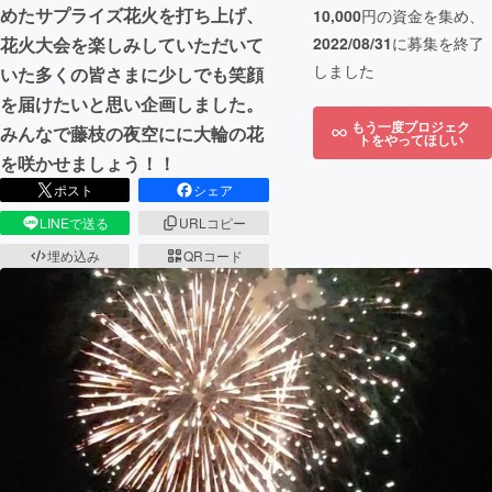
めたサプライズ花火を打ち上げ、
10,000
円の資金を集め、
2022/08/31
に募集を終了
花火大会を楽しみしていただいて
しました
いた多くの皆さまに少しでも笑顔
を届けたいと思い企画しました。
もう一度プロジェク
みんなで藤枝の夜空にに大輪の花
トをやってほしい
を咲かせましょう！！
ポスト
シェア
LINEで送る
URLコピー
埋め込み
QRコード