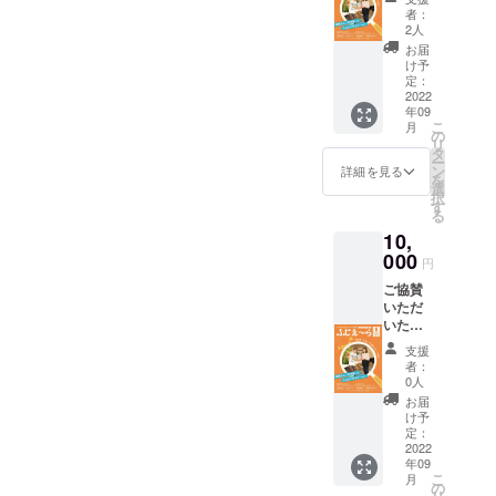
お名前
者：
を藤枝
2人
地域情
お届
報誌
け予
「ふじ
定：
え～
2022
年09
ら」
こ
月
（10月
の
リ
号 9月
タ
ー
20日発
ン
詳細を見る
を
行予
選
択
定） に
す
る
て掲載
10,
させて
いただ
000
円
きま
ご協賛
す。 掲
いただ
載枠
いた皆
39mm×
さまの
4ｍｍ
支援
お名前
程度
者：
を藤枝
（文字
0人
地域情
のみ）
お届
報誌
またプ
け予
「ふじ
ロジェ
定：
え～
2022
クト終
年09
ら」
了後、
こ
月
（10月
お礼文
の