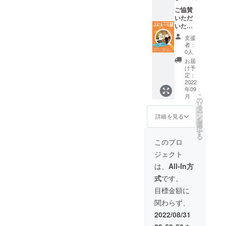
す。 掲
載を希
載枠
ご協賛
望され
85mm×
いただ
るお名
10mm
いた皆
前をご
程度
さまの
記入下
支援
（文字
お名前
さい。
者：
のみ）
を藤枝
0人
またプ
地域情
お届
ロジェ
報誌
け予
クト終
「ふじ
定：
了後、
え～
2022
年09
お礼文
ら」
こ
月
を発送
（10月
の
リ
させて
号 9月
タ
ー
いただ
20日発
ン
詳細を見る
を
きま
行予
選
択
す。 ※
定） に
す
る
支援
て掲載
このプロ
時、必
させて
ジェクト
ず備考
いただ
欄に掲
きま
は、
All-In方
載を希
す。 掲
式
です。
望され
載枠
るお名
95mm×
目標金額に
前をご
45ｍ
関わらず、
記入下
ｍ 程
さい。
度（ロ
2022/08/31
ゴ掲