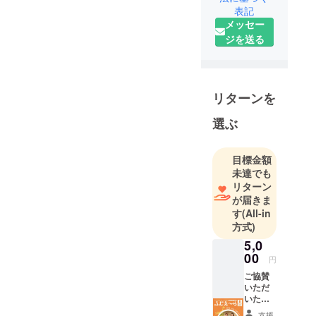
表記
メッセー
ジを送る
リターンを
選ぶ
目標金額
未達でも
リターン
が届きま
す
(All-in
方式)
5,0
00
円
ご協賛
いただ
いた皆
さまの
支援