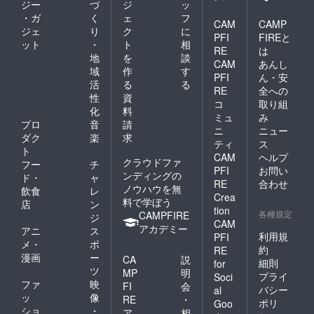
ジー
づ
ジ
ッ
・ガ
く
ェ
フ
CAM
CAMP
ジェ
り
ク
に
PFI
FIREと
ット
・
ト
相
RE
は
地
を
談
CAM
あんし
域
作
す
PFI
ん・安
活
る
る
RE
全への
性
資
コ
取り組
化
料
ミュ
み
プロ
音
請
ニ
ニュー
ダク
楽
求
ティ
ス
ト
CAM
ヘルプ
クラウドファ
フー
チ
PFI
お問い
ンディングの
ド・
ャ
RE
合わせ
ノウハウを無
飲食
レ
Crea
料で学ぼう
店
ン
tion
各種規定
CAMPFIRE
ジ
CAM
アカデミー
アニ
ス
利用規
PFI
メ・
ポ
約
RE
漫画
ー
CA
説
細則
for
ツ
MP
明
プライ
Soci
ファ
映
FI
会
バシー
al
ッ
像
RE
・
ポリ
Goo
ショ
・
ア
相