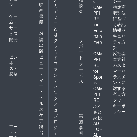
シー
d
ン
映
カ
談
特定商
CAM
画
デ
会
取引法
PFI
ゲー
書
ミ
に基づ
RE
ム・
籍
ー
く表記
for
サー
・
と
情報セ
Ente
ビス
雑
は
キュリ
rtain
開発
誌
ク
サ
ティ方
men
出
ラ
ポ
針
t
版
ウ
ー
反社基
CAM
ビジ
ビ
ド
ト
本方針
PFI
ネ
ュ
フ
サ
カスタ
RE
ス・
ー
ァ
ー
マーハ
for
起業
テ
ン
ビ
ラスメ
Spor
ィ
デ
ス
ントに
ts
ー
ィ
対する
CAM
・
ン
考え方
PFI
ヘ
グ
クッ
RE
ル
と
キーポ
ふる
ス
は
リシー
さと
ケ
プ
実
納税
ア
ロ
施
AD
アー
舞
ジ
事
FOR
ト・
台
ェ
例
ALL