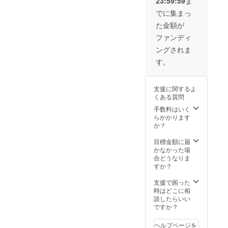
23:59:59
ま
載） ま
たプロ
でに集まっ
ジェク
た金額が
ト終了
後、お
ファンディ
礼文を
ングされま
発送さ
せてい
す。
ただき
ます。
※支援
支援に関するよ
時、必
くある質問
ず備考
欄に掲
手数料はいく
載を希
らかかります
望され
か？
るお名
前をご
目標金額に届
記入下
かなかった場
さい。
合どうなりま
※ロゴの
すか？
画像受
け渡し
支援で困った
は後日
時はどこに相
メール
談したらいい
にて対
ですか？
応させ
ていた
ヘルプページを