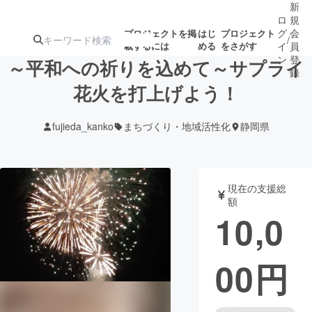
新
ロ
規
グ
会
プロジェクトを掲
はじ
プロジェクト
/
載するには
める
をさがす
イ
員
ン
登
～平和への祈りを込めて～サプライ
録
花火を打上げよう！
人気のプロ
注目のリ
注目の新着プロ
募集終了が近いプ
もうすぐ公開
fujieda_kanko
まちづくり・地域活性化
静岡県
ジェクト
ターン
ジェクト
ロジェクト
されます
アート・写真
音楽
現在の支援総
額
10,0
テクノロジー・ガジェット
ゲーム・サ
00
円
映像・映画
書籍・雑誌
ビジネス・起業
チャレンジ