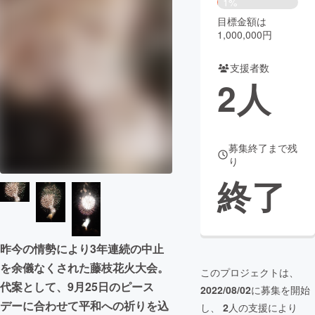
1%
目標金額は
まちづくり・地域活性化
1,000,000円
支援者数
CAMPFIRE for Social Good
CAMPFIRE Creation
2
人
CAMPFIREふるさと納税
machi-ya
コミュニティ
募集終了まで残
り
終了
昨今の情勢により3年連続の中止
を余儀なくされた藤枝花火大会。
このプロジェクトは、
代案として、9月25日のピース
2022/08/02
に募集を開始
デーに合わせて平和への祈りを込
し、
2
人の支援により