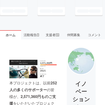
活動報告
支援者
仲間募集
コメント
ホーム
6
27
イノ
本プロジェクトは、以前
252
人の多くのサポーター
の皆
ベー
様が、
2,571,360円ものご支
ション
援
をいただいたプロジェク