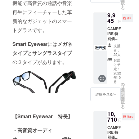
選
機能で高音質の通話や音楽
択
円 【限
す
る
定数に
再生にフィーチャーした革
9,9
達した
残り5
時点
45
新的なガジェットのスマー
円
で、プ
CAMPF
ロジェ
トグラスです。
IRE 特
クト期
別価格
間中で
Smart Eyewea
rには
メガネ
35%OF
あって
支援
F
もリ
者：
タイプ
と
サングラスタイプ
Smart
ターン
25人
Eyewea
を発送
お届
の２タイプがあります。
r メガ
いたし
け予
ネ 1
ます】
定：
セット
2022
Smart
年10
一般販
Eyewea
こ
月
売価格
r 本体
の
リ
15,300
専用
タ
ー
円
ケース
ン
詳細を見る
を
→9,945
USB
選
択
円 【限
ケーブ
す
る
定数に
ル クロ
10,
達した
ス 日本
【Smart Eyewear 特長】
残り50
時点
710
語説明
円
で、プ
書
CAMPF
ロジェ
・高音質オーディ
IRE 特
クト期
別価格
間中で