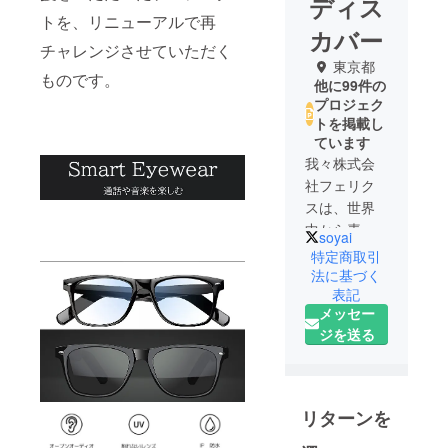
ディス
トを、リニューアルで再
カバー
チャレンジさせていただく
東京都
ものです。
他に99件の
プロジェク
トを掲載し
ています
我々株式会
社フェリク
スは、世界
中から素晴
soyai
らしい製品
特定商取引
を探した
法に基づく
表記
り、人々の
メッセー
生活に役に
ジを送る
立つ製品の
開発をして
います。
リターンを
我々が日本