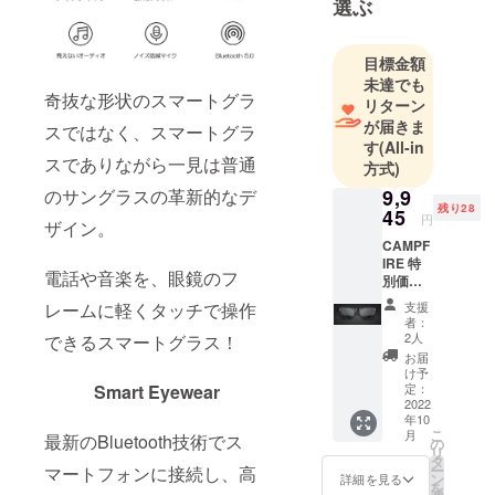
に出す製品
選ぶ
が役に立っ
た、とみな
目標金額
さまに喜ん
未達でも
でいただれ
奇抜な形状のスマートグラ
リターン
ば本望で
が届きま
スではなく、スマートグラ
す
(All-in
す。
スでありながら一見は普通
方式)
9,9
のサングラスの革新的なデ
残り28
45
円
ザイン。
CAMPF
IRE 特
電話や音楽を、眼鏡のフ
別価格
35%OF
支援
レームに軽くタッチで操作
F
者：
Smart
2人
できるスマートグラス！
Eyewea
お届
r サング
け予
ラス 1
定：
Smart Eyewear
セット
2022
年10
一般販
こ
月
最新のBluetooth技術でス
売価格
の
リ
15,300
タ
ー
マートフォンに接続し、高
円
ン
詳細を見る
を
→9,945