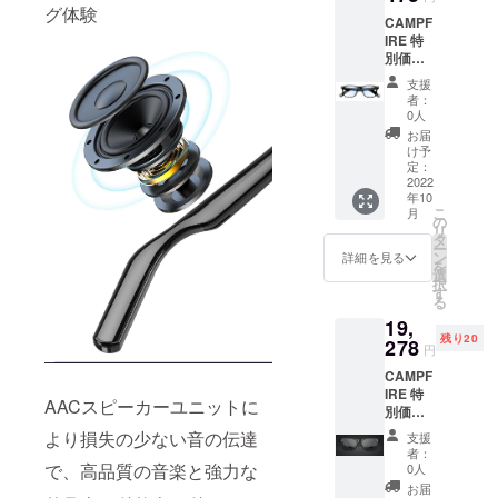
専用
語説明
グ体験
CAMPF
ケース
書
IRE 特
USB
別価格
ケーブ
25%OF
ル クロ
支援
F
ス 日本
者：
Smart
語説明
0人
Eyewea
書
お届
r メガ
け予
ネ 1
定：
セット
2022
年10
一般販
こ
月
売価格
の
リ
15,300
タ
ー
円
ン
詳細を見る
を
→11,47
選
択
5円
す
る
Smart
19,
Eyewea
残り20
r 本体
278
円
専用
CAMPF
ケース
IRE 特
USB
AACスピーカーユニットに
別価格
ケーブ
37%OF
ル クロ
より損失の少ない音の伝達
支援
F
ス 日本
者：
Smart
語説明
で、高品質の音楽と強力な
0人
Eyewea
書
お届