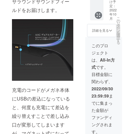
サラウンドサウンドフィー
r サング
け予
ラス
定：
ルドをお届けします。
２セッ
2022
年10
ト 一般
こ
月
販売価
の
リ
格
タ
ー
30,600
ン
詳細を見る
を
円
選
択
→19,27
す
る
8円
このプロ
【限定
ジェクト
数に達
した時
は、
All-In方
点で、
式
です。
プロ
ジェク
目標金額に
ト期間
関わらず、
中で
あって
2022/09/30
充電のコードがメガネ本体
もリ
23:59:59
ま
ターン
にUSBの差込になっている
を発送
でに集まっ
いたし
と、何度も充電にて差込を
た金額が
ます】
繰り替えすことで差し込み
Smart
ファンディ
Eyewea
口が変形してしまいます
ングされま
r 本体
専用
す。
が、マグネット式になって