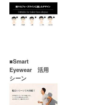
■Smart
Eyewear 活用
シーン