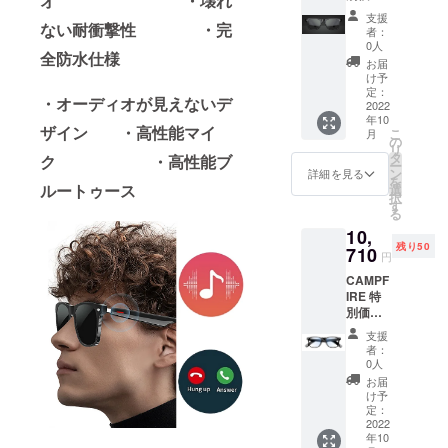
オ ・壊れ
30%OF
あって
支援
F
ない耐衝撃性 ・完
もリ
者：
Smart
ターン
0人
全防水仕様
Eyewea
を発送
お届
r サング
いたし
け予
ラス 1
ます】
定：
・オーディオが見えないデ
セット
2022
Smart
年10
一般販
Eyewea
ザイン ・高性能マイ
こ
月
売価格
r 本体
の
リ
15,300
専用
タ
ク ・高性能ブ
ー
円
ケース
ン
詳細を見る
を
→10,71
USB
ルートゥース
選
択
0円
ケーブ
す
る
【限定
ル クロ
10,
数に達
ス 日本
残り50
した時
710
語説明
円
点で、
書
CAMPF
プロ
IRE 特
ジェク
別価格
ト期間
30%OF
中で
支援
F
あって
者：
Smart
もリ
0人
Eyewea
ターン
お届
r メガ
を発送
け予
ネ 1
いたし
定：
セット
2022
ます】
年10
一般販
Smart