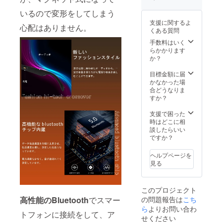
ケース
USB
いるので変形をしてしまう
ケーブ
支援に関するよ
ル クロ
心配はありません。
くある質問
ス 日本
語説明
手数料はいく
書
らかかります
か？
目標金額に届
かなかった場
合どうなりま
すか？
支援で困った
時はどこに相
談したらいい
ですか？
ヘルプページを
見る
このプロジェクト
の問題報告は
こち
高性能のBluetooth
でスマー
ら
よりお問い合わ
トフォンに接続をして、ア
せください