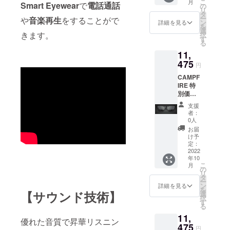
こ
月
売価格
Smart Eyewear
で
電話通話
Eyewea
の
リ
15,300
r 本体
タ
ー
や
音楽再生
をすることがで
円
専用
ン
詳細を見る
を
→10,71
ケース
選
きます。
択
0円
USB
す
る
【限定
ケーブ
11,
数に達
ル クロ
した時
475
ス 日本
円
点で、
語説明
CAMPF
プロ
書
IRE 特
ジェク
別価格
ト期間
25%OF
中で
支援
F
あって
者：
Smart
もリ
0人
Eyewea
ターン
お届
r サング
を発送
け予
ラス 1
いたし
定：
セット
2022
ます】
年10
一般販
Smart
こ
月
売価格
Eyewea
の
リ
15,300
r 本体
タ
ー
円
専用
ン
詳細を見る
を
→11,47
【サウンド技術】
ケース
選
択
5円
USB
す
る
Smart
ケーブ
11,
Eyewea
ル クロ
優れた音質で昇華リスニン
r 本体
475
ス 日本
円