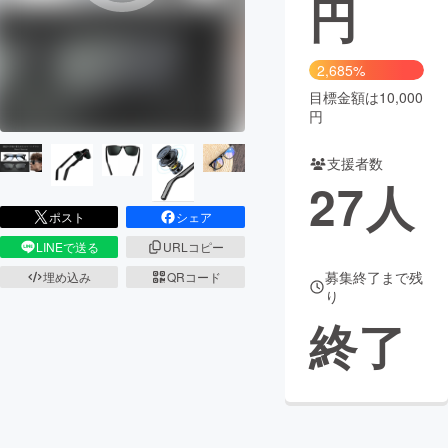
円
まちづくり・地域活性化
2,685%
目標金額は10,000
CAMPFIRE for Social Good
CAMPFIRE Creation
円
CAMPFIREふるさと納税
machi-ya
コミュニティ
支援者数
27
人
ポスト
シェア
LINEで送る
URLコピー
募集終了まで残
埋め込み
QRコード
り
終了