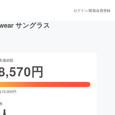
ログイン
/
新規会員登録
wear サングラス
うすぐ公開されます
支援総額
プロダクト
8,570
円
ファッション
スポーツ
0,000円
数
ア
ソーシャルグッド
人