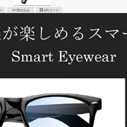
ピー
埋め込み
QRコード