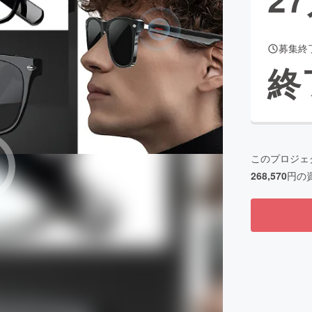
募集終
CAMPFIRE for Social Good
CAMPFIRE Creation
終
CAMPFIREふるさと納税
machi-ya
コミュニティ
このプロジェ
268,570
円の