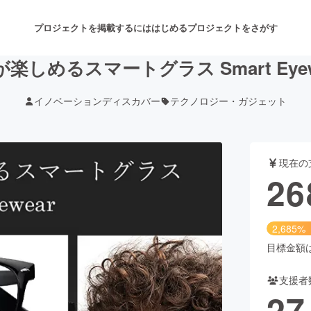
プロジェクトを掲載するには
はじめる
プロジェクトをさがす
しめるスマートグラス Smart Eye
イノベーションディスカバー
テクノロジー・ガジェット
注目のリターン
注目の新着プロジェクト
募集終了が近いプロジェクト
も
現在の
音楽
舞台・パフォーマンス
26
ゲーム・サービス開発
フード・飲食店
2,685%
書籍・雑誌出版
アニメ・漫画
目標金額は1
支援者
チャレンジ
ビューティー・ヘルスケ
27