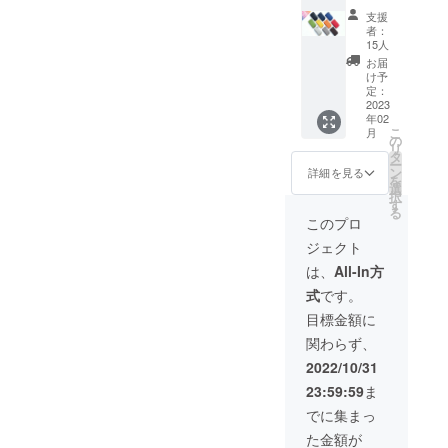
定】お
段左よ
支援
好きな
りブ
者：
色の
ラッ
15人
Kururi
ク、ネ
お届
2.0を1
イ
け予
点 一般
ビー、
定：
販売予
2023
ブルー
年02
定価格
中段左
こ
月
9,800円
よりラ
の
リ
(送料、
イトグ
タ
ー
消費税
リー
ン
詳細を見る
を
込み)の
ン、イ
選
択
30%off
エ
す
る
全10色
ロー、
このプロ
の中か
オレン
ジェクト
らお好
ジ、
みの色
レッド
は、
All-In方
をお選
下段左
式
です。
び下さ
よりラ
い。 上
イトグ
目標金額に
段左よ
レー、
関わらず、
りブ
チャ
ラッ
コー
2022/10/31
ク、ネ
ル、
23:59:59
ま
イ
チョコ
ビー、
寸法:
でに集まっ
ブルー
W10.8×
た金額が
中段左
H6.1×D