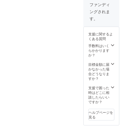
よりラ
2.4cm
ファンディ
イトグ
革 :ア
ングされま
リー
ドリア
ン、イ
(イタリ
す。
エ
ア産牛
ロー、
革) 生
オレン
産:日本
支援に関するよ
ジ、
くある質問
レッド
下段左
手数料はいく
よりラ
らかかります
イトグ
か？
レー、
チャ
目標金額に届
コー
かなかった場
ル、
合どうなりま
チョコ
すか？
寸法:
W10.8×
支援で困った
H6.1×D
時はどこに相
2.4cm
談したらいい
革 :ア
ですか？
ドリア
(イタリ
ヘルプページを
ア産牛
見る
革) 生
産:日本