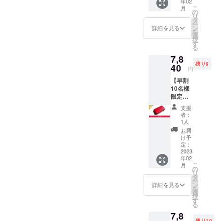
年02
円(送
こ
月
料、消
の
リ
費税込
タ
ー
み)の
ン
詳細を見る
を
20%off
選
択
寸法:
す
る
W10.8×
7,8
H6.1×D
残り9
2.4cm
40
円
革 :ア
【早割
ドリア
10名様
(イタリ
限定】
ア産牛
Kururi
革) 生
支援
2.0(レッ
産:日本
者：
ド)を1
1人
点 一般
お届
販売予
け予
定価格
定：
9,800円
2023
年02
(送料、
こ
月
消費税
の
リ
込み)の
タ
ー
20%off
ン
詳細を見る
を
寸法:
選
択
W10.8×
す
る
H6.1×D
7,8
2.4cm
残り10