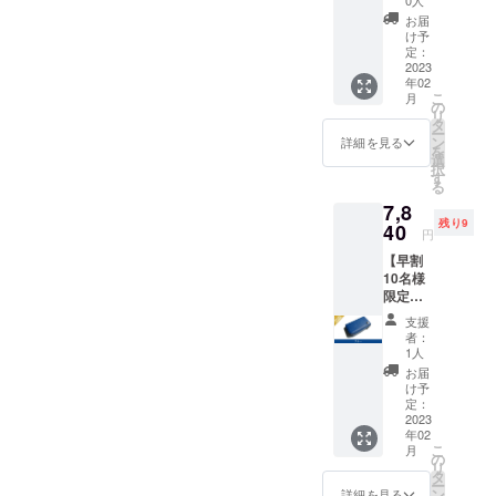
は新商品開発に充てられる
1点 一
させていた
お届
般販売
ため、まだまだご支援をお
け予
だきまし
予定価
定：
待ちしております！引き続
格9,800
2023
た。
年02
円(送
きご検討よろしくお願いし
こ
月
料、消
の
リ
販売はもち
費税込
タ
ます。
ー
み)の
ン
ろん、材料
詳細を見る
を
20%off
選
の選定、商
択
寸法:
す
る
品開発、
W10.8×
7,8
H6.1×D
Instagramで
残り9
2.4cm
40
円
の情報発信
革 :ア
【早割
ドリア
など全てが
10名様
(イタリ
初めてのこ
限定】
ア産牛
とで目が回
Kururi
革) 生
支援
2.0(ブ
産:日本
るような忙
者：
ルー)を
1人
しさの中、
1点 一
お届
般販売
皆様の暖か
け予
予定価
定：
いお言葉を
格9,800
2023
励みに楽し
年02
円(送
こ
月
料、消
の
く準備を進
リ
費税込
タ
めることが
ー
み)の
ン
詳細を見る