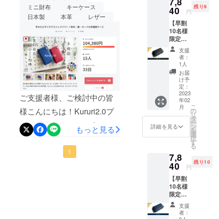
7,8
ともあり、予定より早くリ
工、革製品
ミニ財布
キーケース
残り9
40
円
販売など幅
ターンのお届けができます
日本製
本革
レザー
【早割
広く営業し
ので、3ヶ月も待てない！！
10名様
て参りまし
限定】
と言う方も是非ご検討下さ
た。
Kururi
支援
2.0(ブ
いませ。プロジェクト終了
者：
ラック)
1人
OEM（他社
を1点
までどうぞよろしくお願い
お届
製品の製
一般販
け予
します。
売予定
定：
造）に携わ
価格
2023
ご支援者様、ご検討中の皆
るにつれ、
年02
9,800円
こ
月
(送料、
いつかは自
様こんにちは！Kururi2.0プ
の
リ
消費税
タ
社のブラン
ー
ロジェクトチームです。プ
込み)の
ン
詳細を見る
もっと見る
を
ドを持ちた
20%off
選
ロジェクト開始直後より多
択
寸法:
す
い！！とい
る
W10.8×
くのご支援をいただき、
1
う気持ちが
7,8
H6.1×D
残り10
高まり、
2.4cm
40
早々に目標金額を達成する
円
革 :ア
2021年4月に
【早割
事ができました。皆様のご
ドリア
念願の自社
10名様
(イタリ
支援、心より感謝申し上げ
限定】
ア産牛
ブランドで
Kururi
革) 生
支援
ます。プロジェクトの収益
ある『T3.』
2.0(ネイ
産:日本
者：
を立ち上げ
ビー)を
0人