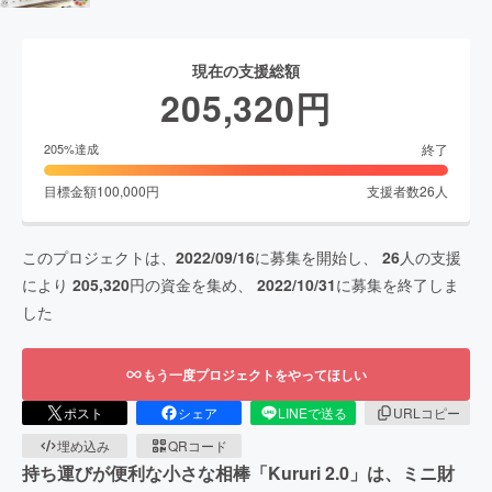
現在の支援総額
205,320
円
終了
205
%達成
目標金額
100,000
円
支援者数
26
人
このプロジェクトは、
2022/09/16
に募集を開始し、
26
人の支援
により
205,320
円の資金を集め、
2022/10/31
に募集を終了しま
した
もう一度プロジェクトをやってほしい
ポスト
シェア
LINEで送る
URLコピー
埋め込み
QRコード
持ち運びが便利な小さな相棒「Kururi 2.0」は、ミニ財