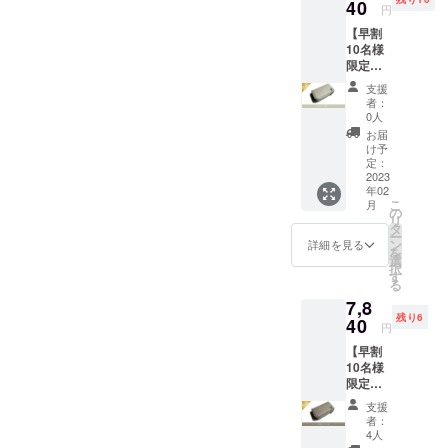
革 :ア
40
円
ドリア
【早割
(イタリ
10名様
ア産牛
限定】
革) 生
Kururi
産:日本
支援
2.0(ライ
者：
トグ
0人
レー)を
お届
1点 一
け予
般販売
定：
予定価
2023
年02
格9,800
こ
月
円(送
の
リ
料、消
タ
ー
費税込
ン
詳細を見る
を
み)の
選
択
20%off
す
る
寸法:
7,8
W10.8×
残り6
H6.1×D
40
円
2.4cm
【早割
革 :ア
10名様
ドリア
限定】
(イタリ
Kururi
ア産牛
支援
2.0(チャ
革) 生
者：
コール)
産:日本
4人
を1点