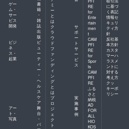
取引法
PFI
ゲー
書
ミ
に基づ
RE
ム・
籍
ー
く表記
for
サー
・
と
情報セ
Ente
ビス
雑
は
キュリ
rtain
開発
誌
ク
サ
ティ方
men
出
ラ
ポ
針
t
版
ウ
ー
反社基
CAM
ビジ
ビ
ド
ト
本方針
PFI
ネ
ュ
フ
サ
カスタ
RE
ス・
ー
ァ
ー
マーハ
for
起業
テ
ン
ビ
ラスメ
Spor
ィ
デ
ス
ントに
ts
ー
ィ
対する
CAM
・
ン
考え方
PFI
ヘ
グ
クッ
RE
ル
と
キーポ
ふる
ス
は
リシー
さと
ケ
プ
実
納税
ア
ロ
施
AD
アー
舞
ジ
事
FOR
ト・
台
ェ
例
ALL
写真
・
ク
HIO
パ
ト
KOS