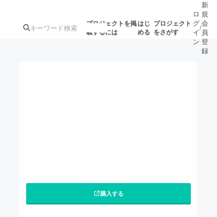
新
ロ
規
グ
会
プロジェクトを掲
はじ
プロジェクト
/
載するには
める
をさがす
イ
員
ン
登
録
人気のプロ
注目のリ
注目の新着プロ
募集終了が近いプ
もうすぐ公開
手のひらサイズでス
ジェクト
ターン
ジェクト
ロジェクト
されます
トレスフリー！財
布・鍵・カードの多
アート・写真
音楽
機能ケース
テクノロジー・ガジェット
ゲーム・サ
t3Leather
ファッション
東京都
映像・映画
書籍・雑誌
購入する
ビジネス・起業
チャレンジ
このプロジェクトは2022/10/31に募集を終了