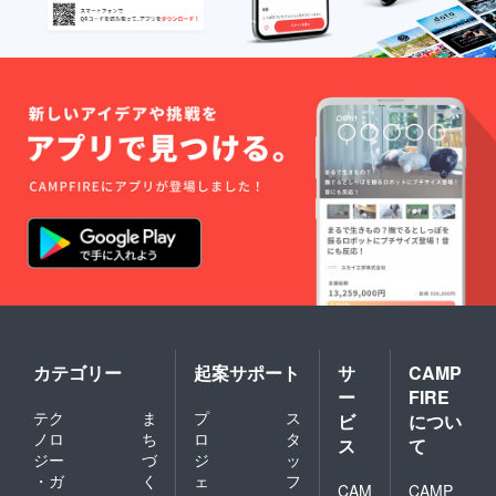
カテゴリー
起案サポート
サ
CAMP
ー
FIRE
テク
ま
プ
ス
ビ
につい
ノロ
ち
ロ
タ
ス
て
ジー
づ
ジ
ッ
・ガ
く
ェ
フ
CAM
CAMP