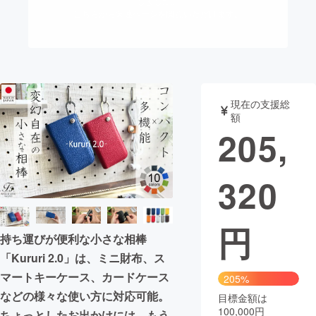
しました。
こちらから関連ページを閲覧いただけます。
まちづくり・地域活性化
CAMPFIRE for Social Good
CAMPFIRE Creation
CAMPFIREふるさと納税
machi-ya
コミュニティ
現在の支援総
額
205,
320
円
持ち運びが便利な小さな相棒
「Kururi 2.0」は、ミニ財布、ス
マートキーケース、カードケース
205%
などの様々な使い方に対応可能。
目標金額は
100,000円
ちょっとしたお出かけには、もう