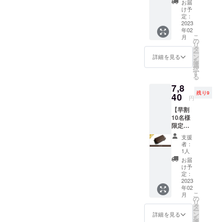
お届
一般販
け予
売予定
定：
価格
2023
年02
9,800円
こ
月
(送料、
の
リ
消費税
タ
ー
込み)の
ン
詳細を見る
を
20%off
選
択
寸法:
す
る
W10.8×
7,8
H6.1×D
残り9
2.4cm
40
円
革 :ア
【早割
ドリア
10名様
(イタリ
限定】
ア産牛
Kururi
革) 生
支援
2.0(チョ
産:日本
者：
コ)を1
1人
点 一般
お届
販売予
け予
定価格
定：
9,800円
2023
年02
(送料、
こ
月
消費税
の
リ
込み)の
タ
ー
20%off
ン
詳細を見る
を
寸法: