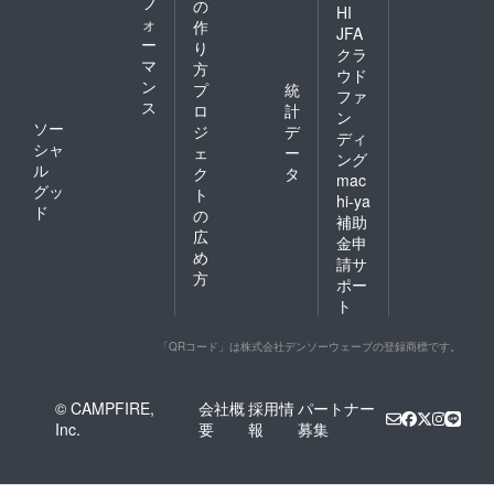
フ
の
HI
ォ
作
JFA
ー
り
クラ
マ
方
ウド
ン
プ
統
ファ
ス
ロ
計
ン
ソー
ジ
デ
ディ
シャ
ェ
ー
ング
ル
ク
タ
mac
グッ
ト
hi-ya
ド
の
補助
広
金申
め
請サ
方
ポー
ト
「QRコード」は株式会社デンソーウェーブの登録商標です。
© CAMPFIRE,
会社概
採用情
パートナー
Inc.
要
報
募集