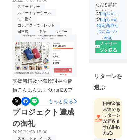
ただき誠に
スマートキー
ありがとう
スマートキーケース
https://t3leather.base.shop/
ございま
ミニ財布
https://www.instagram.com/t3._leather/
す。ハギワ
特定商取引
コンパクトウォレット
法に基づく
日本製
本革
レザー
ラ袋物資材
表記
株式会社と
メッセー
申します。
ジを送る
『T3.』ブラ
ンド立ち上
げに至った
リターンを
経緯
支援者様及び御検討中の皆
選ぶ
様こんばんは！Kururi2.0プ
弊社は1978
ロジェクトチームです。い
年に材料問
もっと見る
目標金額
よいよ本日の23:59を持ちま
屋として創
未達でも
プロジェクト達成
業して以
リターン
してプロジェクト終了とな
の御礼
が届きま
来、材料販
ります。商品製作のスケ
す
(All-in
売、裁断加
2022/09/28 15:00
方式)
ジュールがかなり順調なこ
工、革加
スマートキーケース