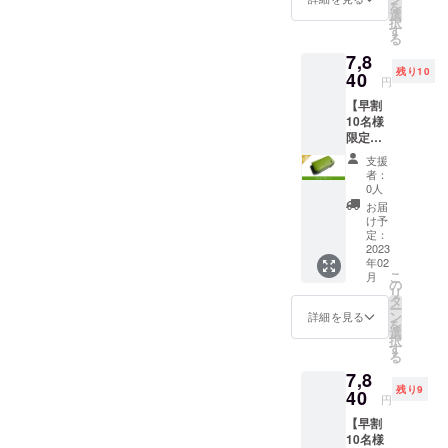
を
できまし
20%off
選
択
寸法:
す
た。
る
W10.8×
7,8
H6.1×D
残り10
2.4cm
40
立ち上げた
円
革 :ア
ばかりのブ
【早割
ドリア
ランドでは
10名様
(イタリ
限定】
ア産牛
ございます
Kururi
革) 生
支援
が、弊社の
2.0(ライ
産:日本
者：
トグ
今までの経
0人
リーン)
お届
験を生かし
を1点
け予
『自分達が
一般販
定：
売予定
2023
使いたいと
年02
価格
思える革』
こ
月
9,800円
の
リ
『自分達が
(送料、
タ
ー
消費税
ン
詳細を見る
使いたいと
を
込み)の
選
択
思える形』
20%off
す
る
寸法:
『自分達が
7,8
W10.8×
使いたいと
残り9
H6.1×D
40
円
思える機
2.4cm
【早割
革 :ア
能』
10名様
ドリア