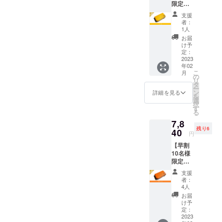
を備えた商
限定】
(イタリ
Kururi
品を創造す
ア産牛
支援
2.0(イエ
革) 生
者：
るというコ
ロー)を
産:日本
1人
ンセプトの
1点 一
お届
般販売
元、日々商
け予
予定価
定：
品開発に取
格9,800
2023
年02
り組んでい
円(送
こ
月
料、消
の
ます。
リ
費税込
タ
ー
み)の
ン
詳細を見る
を
20%off
今後共何
選
択
寸法:
す
卒、応援の
る
W10.8×
程よろしく
7,8
H6.1×D
残り6
2.4cm
40
お願い申し
円
革 :ア
上げます。
【早割
ドリア
10名様
(イタリ
限定】
ア産牛
Kururi
革) 生
支援
2.0(オレ
産:日本
者：
ンジ)を
4人
1点 一
お届
般販売
け予
予定価
定：
格9,800
2023