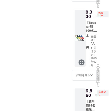
選
択
W10.8×
す
る
H6.1×D
8,3
2.4cm
残り
革 :ア
30
100
円
ドリア
【Boos
(イタリ
ter割
ア産牛
100名様
革) 生
限定】
産:日本
支援
お好き
者：
な色の
0人
Kururi
お届
2.0を1
け予
点 一般
定：
販売予
2023
年02
定価格
こ
月
9,800円
の
リ
(送料、
タ
ー
消費税
ン
詳細を見る
を
込み)の
選
択
15%off
す
る
全10色
6,8
の中か
在庫な
らお好
60
し
円
みの色
【超早
をお選
割15名
び下さ
様限
い。 上