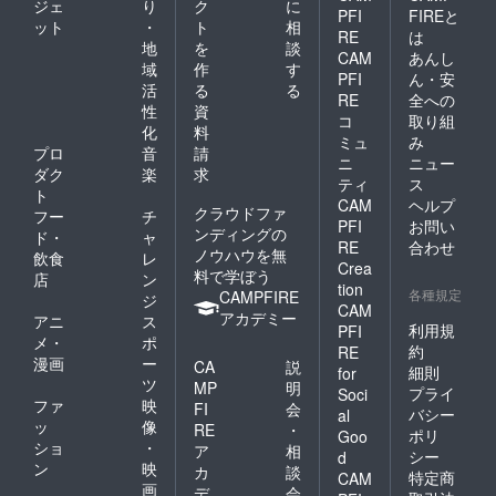
ジェ
り
ク
に
PFI
FIREと
ット
・
ト
相
RE
は
地
を
談
CAM
あんし
域
作
す
PFI
ん・安
活
る
る
RE
全への
性
資
コ
取り組
化
料
ミュ
み
プロ
音
請
ニ
ニュー
ダク
楽
求
ティ
ス
ト
CAM
ヘルプ
クラウドファ
フー
チ
PFI
お問い
ンディングの
ド・
ャ
RE
合わせ
ノウハウを無
飲食
レ
Crea
料で学ぼう
店
ン
tion
各種規定
CAMPFIRE
ジ
CAM
アカデミー
アニ
ス
利用規
PFI
メ・
ポ
約
RE
漫画
ー
CA
説
細則
for
ツ
MP
明
プライ
Soci
ファ
映
FI
会
バシー
al
ッ
像
RE
・
ポリ
Goo
ショ
・
ア
相
シー
d
ン
映
カ
談
特定商
CAM
画
デ
会