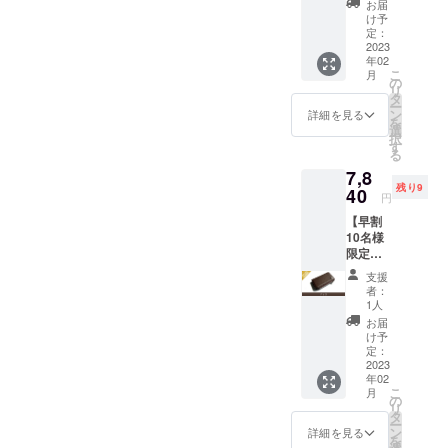
お届
一般販
け予
売予定
定：
価格
2023
年02
9,800円
こ
月
(送料、
の
リ
消費税
タ
ー
込み)の
ン
詳細を見る
を
20%off
選
択
寸法:
す
る
W10.8×
7,8
H6.1×D
残り9
2.4cm
40
円
革 :ア
【早割
ドリア
10名様
(イタリ
限定】
ア産牛
Kururi
革) 生
支援
2.0(チョ
産:日本
者：
コ)を1
1人
点 一般
お届
販売予
け予
定価格
定：
9,800円
2023
年02
(送料、
こ
月
消費税
の
リ
込み)の
タ
ー
20%off
ン
詳細を見る
を
寸法: