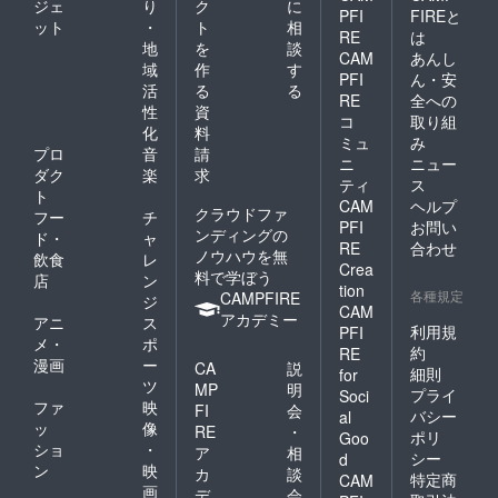
ジェ
り
ク
に
PFI
FIREと
ット
・
ト
相
RE
は
地
を
談
CAM
あんし
域
作
す
PFI
ん・安
活
る
る
RE
全への
性
資
コ
取り組
化
料
ミュ
み
プロ
音
請
ニ
ニュー
ダク
楽
求
ティ
ス
ト
CAM
ヘルプ
クラウドファ
フー
チ
PFI
お問い
ンディングの
ド・
ャ
RE
合わせ
ノウハウを無
飲食
レ
Crea
料で学ぼう
店
ン
tion
各種規定
CAMPFIRE
ジ
CAM
アカデミー
アニ
ス
利用規
PFI
メ・
ポ
約
RE
漫画
ー
CA
説
細則
for
ツ
MP
明
プライ
Soci
ファ
映
FI
会
バシー
al
ッ
像
RE
・
ポリ
Goo
ショ
・
ア
相
シー
d
ン
映
カ
談
特定商
CAM
画
デ
会