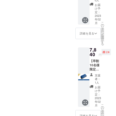
1点 一
させていた
お届
般販売
け予
だきまし
予定価
定：
格9,800
2023
た。
年02
円(送
こ
月
料、消
の
リ
販売はもち
費税込
タ
ー
み)の
ン
ろん、材料
詳細を見る
を
20%off
選
の選定、商
択
寸法:
す
る
品開発、
W10.8×
7,8
H6.1×D
Instagramで
残り9
2.4cm
40
円
の情報発信
革 :ア
【早割
ドリア
など全てが
10名様
(イタリ
初めてのこ
限定】
ア産牛
とで目が回
Kururi
革) 生
支援
2.0(ブ
産:日本
るような忙
者：
ルー)を
1人
しさの中、
1点 一
お届
般販売
皆様の暖か
け予
予定価
定：
いお言葉を
格9,800
2023
励みに楽し
年02
円(送
こ
月
料、消
の
く準備を進
リ
費税込
タ
めることが
ー
み)の
ン
詳細を見る