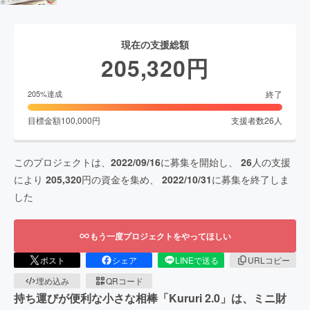
現在の支援総額
205,320
円
終了
205
%達成
目標金額
100,000
円
支援者数
26
人
このプロジェクトは、
2022/09/16
に募集を開始し、
26
人の支援
により
205,320
円の資金を集め、
2022/10/31
に募集を終了しま
した
もう一度プロジェクトをやってほしい
ポスト
シェア
LINEで送る
URLコピー
埋め込み
QRコード
持ち運びが便利な小さな相棒「Kururi 2.0」は、ミニ財