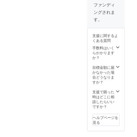
よりラ
2.4cm
ファンディ
イトグ
革 :ア
ングされま
リー
ドリア
ン、イ
(イタリ
す。
エ
ア産牛
ロー、
革) 生
オレン
産:日本
支援に関するよ
ジ、
くある質問
レッド
下段左
手数料はいく
よりラ
らかかります
イトグ
か？
レー、
チャ
目標金額に届
コー
かなかった場
ル、
合どうなりま
チョコ
すか？
寸法:
W10.8×
支援で困った
H6.1×D
時はどこに相
2.4cm
談したらいい
革 :ア
ですか？
ドリア
(イタリ
ヘルプページを
ア産牛
見る
革) 生
産:日本