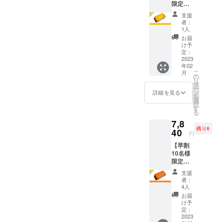
を備えた商
限定】
(イタリ
Kururi
品を創造す
ア産牛
支援
2.0(イエ
革) 生
者：
るというコ
ロー)を
産:日本
1人
ンセプトの
1点 一
お届
般販売
元、日々商
け予
予定価
定：
品開発に取
格9,800
2023
年02
り組んでい
円(送
こ
月
料、消
の
ます。
リ
費税込
タ
ー
み)の
ン
詳細を見る
を
20%off
今後共何
選
択
寸法:
す
卒、応援の
る
W10.8×
程よろしく
7,8
H6.1×D
残り6
2.4cm
40
お願い申し
円
革 :ア
上げます。
【早割
ドリア
10名様
(イタリ
限定】
ア産牛
Kururi
革) 生
支援
2.0(オレ
産:日本
者：
ンジ)を
4人
1点 一
お届
般販売
け予
予定価
定：
格9,800
2023