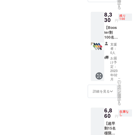
選
択
W10.8×
す
る
H6.1×D
8,3
2.4cm
残り
革 :ア
30
100
円
ドリア
【Boos
(イタリ
ter割
ア産牛
100名様
革) 生
限定】
産:日本
支援
お好き
者：
な色の
0人
Kururi
お届
2.0を1
け予
点 一般
定：
販売予
2023
年02
定価格
こ
月
9,800円
の
リ
(送料、
タ
ー
消費税
ン
詳細を見る
を
込み)の
選
択
15%off
す
る
全10色
6,8
の中か
在庫な
らお好
60
し
円
みの色
【超早
をお選
割15名
び下さ
様限
い。 上