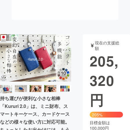
しました。
こちらから関連ページを閲覧いただけます。
まちづくり・地域活性化
CAMPFIRE for Social Good
CAMPFIRE Creation
CAMPFIREふるさと納税
machi-ya
コミュニティ
現在の支援総
額
205,
320
円
持ち運びが便利な小さな相棒
「Kururi 2.0」は、ミニ財布、ス
マートキーケース、カードケース
205%
などの様々な使い方に対応可能。
目標金額は
100,000円
ちょっとしたお出かけには、もう