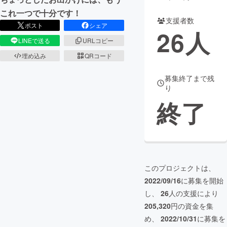
これ一つで十分です！
支援者数
ポスト
シェア
26
人
LINEで送る
URLコピー
埋め込み
QRコード
募集終了まで残
り
終了
このプロジェクトは、
2022/09/16
に募集を開始
し、
26
人の支援により
205,320
円の資金を集
め、
2022/10/31
に募集を