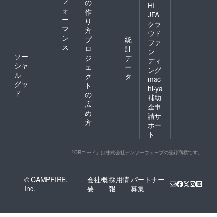
フ
の
HI
ォ
作
JFA
ー
り
クラ
マ
方
ウド
ン
プ
統
ファ
ス
ロ
計
ン
ソー
ジ
デ
ディ
シャ
ェ
ー
ング
ル
ク
タ
mac
グッ
ト
hi-ya
ド
の
補助
広
金申
め
請サ
方
ポー
ト
「QRコード」は株式会社デンソーウェーブの登録商標です。
© CAMPFIRE,
会社概
採用情
パートナー
Inc.
要
報
募集