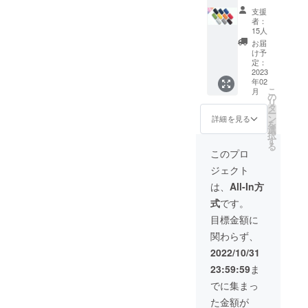
定】お
段左よ
支援
好きな
りブ
者：
色の
ラッ
15人
Kururi
ク、ネ
お届
2.0を1
イ
け予
点 一般
ビー、
定：
販売予
2023
ブルー
年02
定価格
中段左
こ
月
9,800円
よりラ
の
リ
(送料、
イトグ
タ
ー
消費税
リー
ン
詳細を見る
を
込み)の
ン、イ
選
択
30%off
エ
す
る
全10色
ロー、
このプロ
の中か
オレン
ジェクト
らお好
ジ、
みの色
レッド
は、
All-In方
をお選
下段左
式
です。
び下さ
よりラ
い。 上
イトグ
目標金額に
段左よ
レー、
関わらず、
りブ
チャ
ラッ
コー
2022/10/31
ク、ネ
ル、
23:59:59
ま
イ
チョコ
ビー、
寸法:
でに集まっ
ブルー
W10.8×
た金額が
中段左
H6.1×D