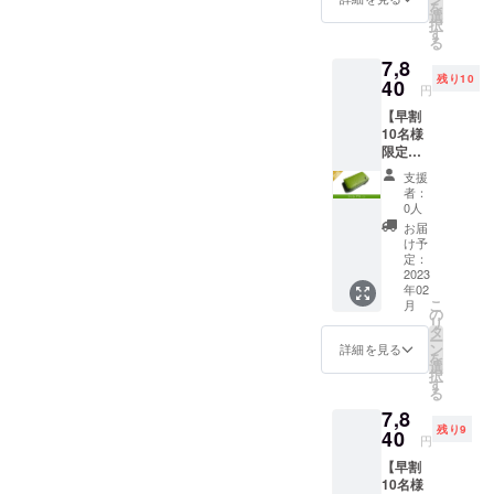
を
できまし
20%off
選
択
寸法:
す
た。
る
W10.8×
7,8
H6.1×D
残り10
2.4cm
40
立ち上げた
円
革 :ア
ばかりのブ
【早割
ドリア
ランドでは
10名様
(イタリ
限定】
ア産牛
ございます
Kururi
革) 生
支援
が、弊社の
2.0(ライ
産:日本
者：
トグ
今までの経
0人
リーン)
お届
験を生かし
を1点
け予
『自分達が
一般販
定：
売予定
2023
使いたいと
年02
価格
思える革』
こ
月
9,800円
の
リ
『自分達が
(送料、
タ
ー
消費税
ン
詳細を見る
使いたいと
を
込み)の
選
択
思える形』
20%off
す
る
寸法:
『自分達が
7,8
W10.8×
使いたいと
残り9
H6.1×D
40
円
思える機
2.4cm
【早割
革 :ア
能』
10名様
ドリア