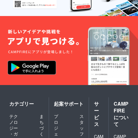
カテゴリー
起案サポート
サ
CAMP
ー
FIRE
テク
ま
プ
ス
ビ
につい
ノロ
ち
ロ
タ
ス
て
ジー
づ
ジ
ッ
・ガ
く
ェ
フ
CAM
CAMP