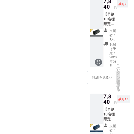
7,8
工、革製品
残り9
40
円
販売など幅
【早割
広く営業し
10名様
て参りまし
限定】
た。
Kururi
支援
2.0(ブ
者：
ラック)
1人
OEM（他社
を1点
お届
製品の製
一般販
け予
売予定
定：
造）に携わ
価格
2023
るにつれ、
年02
9,800円
こ
月
(送料、
いつかは自
の
リ
消費税
タ
社のブラン
ー
込み)の
ン
詳細を見る
を
ドを持ちた
20%off
選
択
寸法:
す
い！！とい
る
W10.8×
う気持ちが
7,8
H6.1×D
残り10
高まり、
2.4cm
40
円
革 :ア
2021年4月に
【早割
ドリア
念願の自社
10名様
(イタリ
限定】
ア産牛
ブランドで
Kururi
革) 生
支援
ある『T3.』
2.0(ネイ
産:日本
者：
を立ち上げ
ビー)を
0人