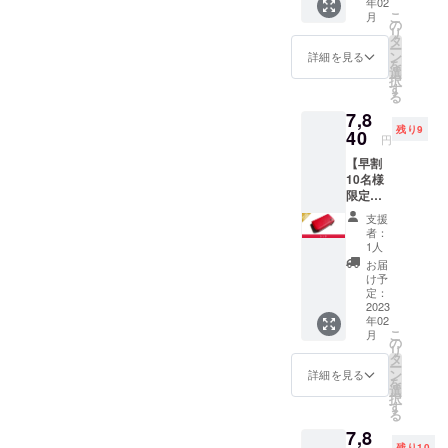
年02
円(送
こ
月
料、消
の
リ
費税込
タ
ー
み)の
ン
詳細を見る
を
20%off
選
択
寸法:
す
る
W10.8×
7,8
H6.1×D
残り9
2.4cm
40
円
革 :ア
【早割
ドリア
10名様
(イタリ
限定】
ア産牛
Kururi
革) 生
支援
2.0(レッ
産:日本
者：
ド)を1
1人
点 一般
お届
販売予
け予
定価格
定：
9,800円
2023
年02
(送料、
こ
月
消費税
の
リ
込み)の
タ
ー
20%off
ン
詳細を見る
を
寸法:
選
択
W10.8×
す
る
H6.1×D
7,8
2.4cm
残り10