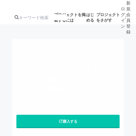
新
ロ
規
グ
会
プロジェクトを掲
はじ
プロジェクト
/
載するには
める
をさがす
イ
員
ン
登
録
人気のプロ
注目のリ
注目の新着プロ
募集終了が近いプ
もうすぐ公開
手のひらサイズでス
ジェクト
ターン
ジェクト
ロジェクト
されます
トレスフリー！財
布・鍵・カードの多
アート・写真
音楽
機能ケース
テクノロジー・ガジェット
ゲーム・サ
t3Leather
ファッション
東京都
映像・映画
書籍・雑誌
購入する
ビジネス・起業
チャレンジ
このプロジェクトは2022/10/31に募集を終了