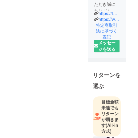
ただき誠に
ありがとう
https://t3leather.base.shop/
ございま
https://www.instagram.com/t3._leather/
す。ハギワ
特定商取引
法に基づく
ラ袋物資材
表記
株式会社と
メッセー
申します。
ジを送る
『T3.』ブラ
ンド立ち上
げに至った
リターンを
経緯
選ぶ
弊社は1978
年に材料問
目標金額
屋として創
未達でも
業して以
リターン
が届きま
来、材料販
す
(All-in
売、裁断加
方式)
工、革加