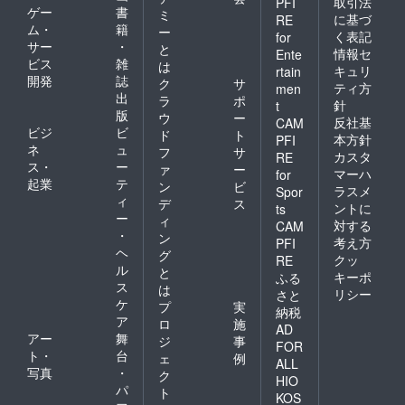
取引法
PFI
ゲー
書
ミ
に基づ
RE
ム・
籍
ー
く表記
for
サー
・
と
情報セ
Ente
ビス
雑
は
キュリ
rtain
開発
誌
ク
サ
ティ方
men
出
ラ
ポ
針
t
版
ウ
ー
反社基
CAM
ビジ
ビ
ド
ト
本方針
PFI
ネ
ュ
フ
サ
カスタ
RE
ス・
ー
ァ
ー
マーハ
for
起業
テ
ン
ビ
ラスメ
Spor
ィ
デ
ス
ントに
ts
ー
ィ
対する
CAM
・
ン
考え方
PFI
ヘ
グ
クッ
RE
ル
と
キーポ
ふる
ス
は
リシー
さと
ケ
プ
実
納税
ア
ロ
施
AD
アー
舞
ジ
事
FOR
ト・
台
ェ
例
ALL
写真
・
ク
HIO
パ
ト
KOS