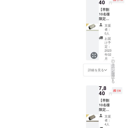
革 :ア
40
円
ドリア
【早割
(イタリ
10名様
ア産牛
限定】
革) 生
Kururi
産:日本
支援
2.0(ライ
者：
トグ
0人
レー)を
お届
1点 一
け予
般販売
定：
予定価
2023
年02
格9,800
こ
月
円(送
の
リ
料、消
タ
ー
費税込
ン
詳細を見る
を
み)の
選
択
20%off
す
る
寸法:
7,8
W10.8×
残り6
H6.1×D
40
円
2.4cm
【早割
革 :ア
10名様
ドリア
限定】
(イタリ
Kururi
ア産牛
支援
2.0(チャ
革) 生
者：
コール)
産:日本
4人
を1点