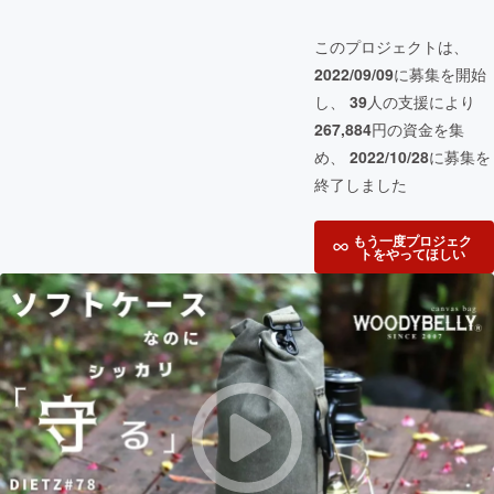
このプロジェクトは、
2022/09/09
に募集を開始
し、
39
人の支援により
267,884
円の資金を集
め、
2022/10/28
に募集を
終了しました
もう一度プロジェク
トをやってほしい