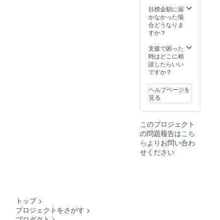
ます。
様・内
完了予
※皆様の
目標金額に届
容品は
定 ※お
ご支援
かなかった場
変更に
申し込
により
合どうなりま
なる可
み順に
量産効
すか？
能性も
2022年
率が向
ござい
11月下
上した
支援で困った
ます。
旬ごろ
場合、
時はどこに相
ご了承
から発
正規販
談したらいい
くださ
送予定
売価格
ですか？
い。 ※
です。
が販売
ご注文
※ 発送
予定価
状況、
ヘルプページを
はヤマ
格より
使用部
見る
ト運輸
下がる
材の供
となり
可能性
給状
ます。
もござ
況、製
このプロジェクト
※皆様の
いま
造工程
の問題報告は
こち
ご支援
す。 ※
上の都
により
ら
よりお問い合わ
デザイ
合等に
量産効
ン・仕
より出
せください
率が向
様・内
荷時期
上した
容品は
が遅れ
場合、
変更に
る場合
正規販
なる可
があり
売価格
能性も
ます。
が販売
ござい
トップ
>
予定価
ます。
プロジェクトをさがす
>
格より
ご了承
プロダクト
>
下がる