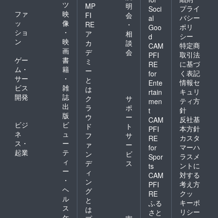
ツ
MP
明
プライ
Soci
ファ
映
FI
会
バシー
al
ッ
像
RE
・
ポリ
Goo
ショ
・
ア
相
シー
d
ン
映
カ
談
特定商
CAM
画
デ
会
取引法
PFI
ゲー
書
ミ
に基づ
RE
ム・
籍
ー
く表記
for
サー
・
と
情報セ
Ente
ビス
雑
は
キュリ
rtain
開発
誌
ク
サ
ティ方
men
出
ラ
ポ
針
t
版
ウ
ー
反社基
CAM
ビジ
ビ
ド
ト
本方針
PFI
ネ
ュ
フ
サ
カスタ
RE
ス・
ー
ァ
ー
マーハ
for
起業
テ
ン
ビ
ラスメ
Spor
ィ
デ
ス
ントに
ts
ー
ィ
対する
CAM
・
ン
考え方
PFI
ヘ
グ
クッ
RE
ル
と
キーポ
ふる
ス
は
リシー
さと
ケ