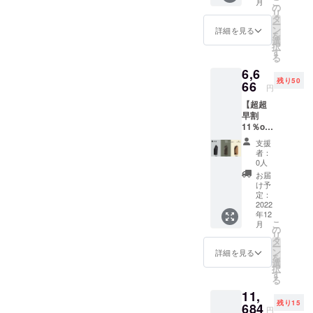
こ
月
格
の
動物の革や
リ
￥7,490
タ
ー
化学繊維を
（税・
ン
詳細を見る
を
送料
選
なるべく使
択
込）の
す
わない
る
とこ
6,6
ろ、
「天然素材
残り50
15%off
66
の綿（コッ
円
の
トン）を素
【超超
￥6,366
早割
（税・
材とした帆
11％off
送料
布バッグ」
】 完
込）に
支援
成した
を広めてい
て承り
者：
バッグ1
ます。
0人
きたい。
個（カ
■カ
お届
そんな想い
ラビナ
ラー：
け予
付） 一
Green
定：
を込めて
般販売
2022
（グ
日々営んで
年12
予定価
リー
こ
月
おります。
格
ン）、
の
リ
￥7,490
Khaki（
タ
ー
（税・
カー
ン
詳細を見る
この度は数
を
送料
キ）、
選
択
込）の
あるプロ
Black（
す
る
とこ
ブラッ
ジェクトの
11,
ろ、
ク）の
中から当プ
残り15
11%off
684
中から1
円