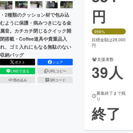
円
まちづくり・地域活性化
・2種類のクッション材で包み込
むように保護・病みつきになる金
CAMPFIRE for Social Good
CAMPFIRE Creation
属音。カチカチ閉じるクイック開
956%
CAMPFIREふるさと納税
machi-ya
コミュニティ
閉搭載・Coffee道具や貴重品入
目標金額は28,000
円
れ、ゴミ入れにもなる無駄のない
収納バッグ
支援者数
ポスト
シェア
39
人
LINEで送る
URLコピー
埋め込み
QRコード
募集終了まで残
り
終了