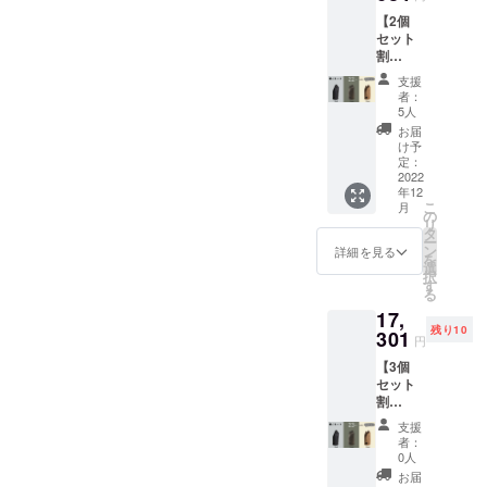
の
点 ■お
ロジェクト
【2個
￥6,666
届け：
をご覧いた
セット
（税・
2022年
割
だき誠にあ
送料
12月末
22％off
込）に
までに
りがとうご
支援
】 完
て承り
完了予
者：
ざいます。
成した
ます。
定 ※お
5人
バッグ2
■カ
申し込
お届
個（カ
ラー：
み順に
け予
弊社設立前
ラビナ2
Green
定：
2022年
から「服や
個付）
2022
（グ
11月下
年12
一般販
リー
旬ごろ
靴は何足も
こ
月
売予定
ン）、
の
から発
持っている
リ
価格
Khaki（
タ
送予定
ー
￥14,98
のにかばん
カー
ン
です。
詳細を見る
を
0（税・
キ）、
選
※ 発送
はいつも同
択
送料
Black（
す
はヤマ
る
じ」
込）の
ブラッ
ト運輸
17,
とこ
ク）の
という男性
となり
残り10
ろ、
301
中から1
ます。
円
がたくさん
22%off
点 ■お
※皆様の
【3個
いるのが気
の
届け：
ご支援
セット
￥11,68
2022年
により
になってい
割
4（税・
12月末
量産効
ました。
23％off
送料
までに
率が向
支援
】 完
込）
そこで、か
完了予
上した
者：
成した
【1個あ
定 ※お
0人
場合、
ばんも服と
バッグ3
たり
申し込
正規販
お届