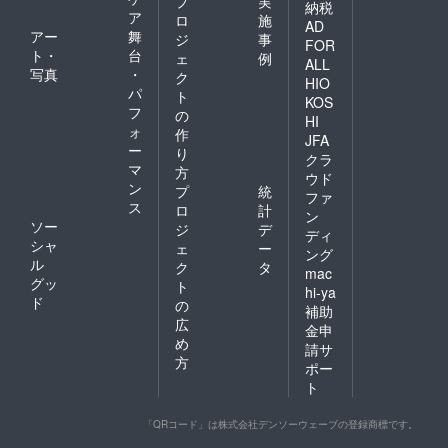
プ
実
納税
ア
ロ
施
AD
アー
舞
ジ
事
FOR
ト・
台
ェ
例
ALL
写真
・
ク
HIO
パ
ト
KOS
フ
の
HI
ォ
作
JFA
ー
り
クラ
マ
方
ウド
ン
プ
統
ファ
ス
ロ
計
ン
ソー
ジ
デ
ディ
シャ
ェ
ー
ング
ル
ク
タ
mac
グッ
ト
hi-ya
ド
の
補助
広
金申
め
請サ
方
ポー
ト
「QRコード」は株式会社デンソーウェーブの登録商標です。