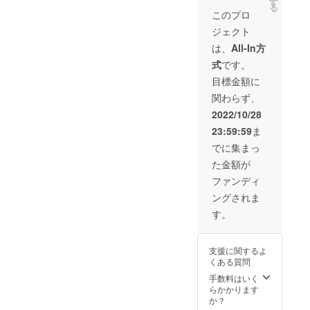
リー
す
旬ごろ
す。 ※
上の都
る
中間の卸業
とこ
ン）、
から発
このプロ
デザイ
合等に
ろ、
Khaki（
送予定
者などを全
ン・仕
より出
ジェクト
20%off
カー
です。
様・内
荷時期
て省き、海
の
キ）、
※ 発送
は、
All-In方
容品は
が遅れ
￥5,992
外の生産
Black（
はヤマ
変更に
る場合
式
です。
（税・
ブラッ
ト運輸
なる可
メーカーに
があり
送料
ク）の
となり
目標金額に
能性も
ます。
直接生産依
込）に
中から3
ます。
ござい
関わらず、
て承り
点 ■お
頼し直輸入
※皆様の
ます。
ます。
届け：
ご支援
2022/10/28
ご了承
することで
■カ
2022年
により
くださ
23:59:59
ま
「高品質低
ラー：
12月末
量産効
い。 ※
Green
までに
率が向
価格」を実
でに集まっ
ご注文
（グ
完了予
上した
状況、
現しまし
た金額が
リー
定 ※お
場合、
使用部
ン）、
た。
申し込
正規販
ファンディ
材の供
Khaki（
み順に
売価格
給状
ングされま
カー
2022年
が販売
況、製
キ）、
11月下
予定価
す。
造工程
Black（
旬ごろ
格より
上の都
ブラッ
から発
下がる
合等に
ク）の
送予定
可能性
より出
支援に関するよ
中から1
です。
もござ
荷時期
くある質問
点 ■お
※ 発送
いま
が遅れ
届け：
はヤマ
手数料はいく
す。 ※
る場合
2022年
ト運輸
らかかります
デザイ
があり
12月末
となり
か？
ン・仕
ます。
までに