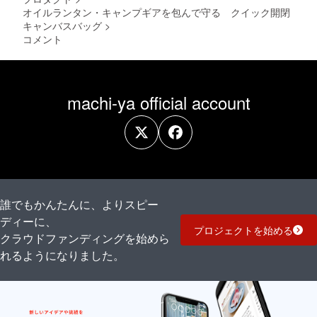
くださ
可能性
オイルランタン・キャンプギアを包んで守る クイック開閉
い。 ※
もござ
ご注文
キャンバスバッグ
>
いま
状況、
コメント
す。 ※
使用部
デザイ
材の供
ン・仕
給状
様・内
況、製
容品は
造工程
machi-ya official account
変更に
上の都
なる可
合等に
能性も
より出
ござい
荷時期
ます。
が遅れ
ご了承
る場合
くださ
があり
い。 ※
ます。
ご注文
誰でもかんたんに、よりスピー
状況、
使用部
ディーに、
材の供
プロジェクトを始める
クラウドファンディングを始めら
給状
況、製
れるようになりました。
造工程
上の都
合等に
より出
荷時期
が遅れ