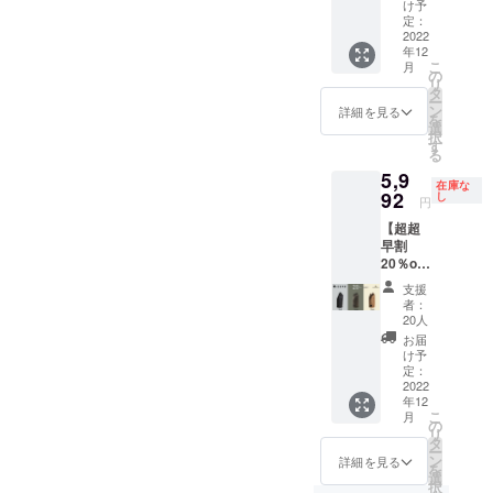
同じように
個（カ
￥5,842
み順に
け予
売価格
ラビナ3
】にて
定：
2022年
気分に合わ
が販売
個付）
2022
承りま
11月下
予定価
せて変えて
年12
一般販
す。 ■
旬ごろ
格より
こ
月
売予定
ほしいと思
カ
の
から発
下がる
リ
価格
ラー：
タ
送予定
可能性
い、
ー
￥22,47
Green
ン
です。
詳細を見る
もござ
を
帆布バッグ
0（税・
（グ
選
※ 発送
いま
択
送料
リー
のデザイ
す
はヤマ
す。 ※
る
込）の
ン）、
ト運輸
デザイ
ン、販売を
5,9
とこ
Khaki（
となり
ン・仕
在庫な
始めまし
ろ、
92
カー
し
ます。
様・内
円
22%off
キ）、
※皆様の
た。
容品は
【超超
の
Black（
ご支援
変更に
早割
￥17,30
ブラッ
により
なる可
20％off
1（税・
新しいかば
ク）の
量産効
能性も
】 完
送料
中から2
率が向
ござい
支援
んを持つと
成した
込）
点 ■お
上した
者：
ます。
外出が楽し
バッグ1
【1個あ
届け：
20人
場合、
ご了承
個（カ
たり
2022年
くなりま
正規販
お届
くださ
ラビナ
￥5,767
12月末
け予
売価格
い。 ※
す。
付） 一
】にて
定：
までに
が販売
ご注文
般販売
2022
低価格でも
承りま
完了予
予定価
状況、
年12
予定価
す。 ■
定 ※お
格より
そんな高揚
使用部
こ
月
格
カ
の
申し込
下がる
材の供
リ
感を味わっ
￥7,490
ラー：
タ
み順に
可能性
給状
ー
（税・
Green
てほしいこ
ン
2022年
詳細を見る
もござ
況、製
を
送料
（グ
選
11月下
いま
造工程
とから、
択
込）の