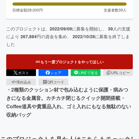
目標金額
28,000
円
支援者数
39
人
このプロジェクトは、
2022/09/09
に募集を開始し、
39
人の支援
により
267,884
円の資金を集め、
2022/10/28
に募集を終了しま
した
もう一度プロジェクトをやってほしい
ポスト
シェア
LINEで送る
URLコピー
埋め込み
QRコード
・2種類のクッション材で包み込むように保護・病みつ
きになる金属音。カチカチ閉じるクイック開閉搭載・
Coffee道具や貴重品入れ、ゴミ入れにもなる無駄のない
収納バッグ
このプロジェクトを見た人はこちらもチェックし