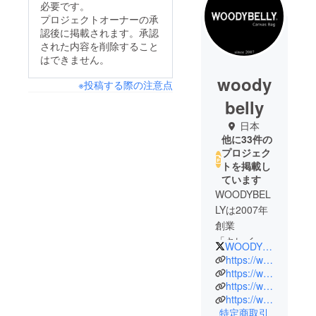
必要です。
プロジェクトオーナーの承
認後に掲載されます。承認
された内容を削除すること
はできません。
woody
※投稿する際の注意点
belly
日本
他に33件の
プロジェク
トを掲載し
ています
WOODYBEL
LYは2007年
創業
「キレイ目
WOODYBELLY_bag
カジュア
https://woodybelly.com/
ル」をコン
https://www.instagram.com/woodybelly_shop/
https://www.facebook.com/WOODYBELLYcanvasbag
セプトに
https://www.rakuten.co.jp/woodybelly/
どれも大人
特定商取引