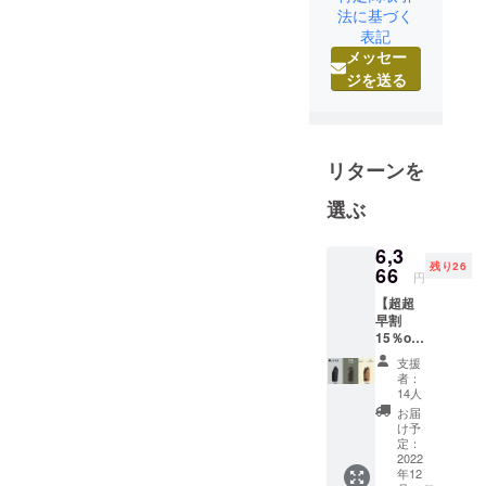
の男性が気
法に基づく
軽に使え
表記
て、見た目
メッセー
もカジュア
ジを送る
ルすぎず
安っぽく見
えないデザ
リターンを
インを重視
していま
選ぶ
す。
小さな会社
6,3
でも世の中
残り26
66
円
に貢献でき
【超超
ることは何
早割
か？
15％off
】 完
製造販売業
支援
成した
者：
者として考
バッグ1
14人
個（カ
え出した答
お届
ラビナ
け予
えは
付） 一
定：
「環境に優
般販売
2022
年12
予定価
しく」