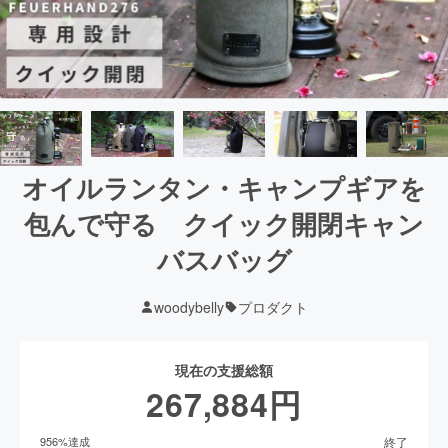
オイルランタン・キャンプギアを
包んで守る クイック開閉キャン
バスバッグ
woodybelly
プロダクト
現在の支援総額
267,884
円
終了
956
%達成