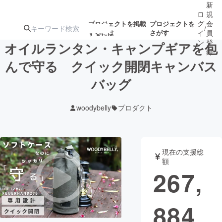
新
ロ
規
グ
会
プロジェクトを掲載
プロジェクトを
/
するには
さがす
イ
員
ン
登
オイルランタン・キャンプギアを包
録
んで守る クイック開閉キャンバス
バッグ
人気のプロ
注目のリ
注目の新着プロ
募集終了が近いプ
もうすぐ公開
ジェクト
ターン
ジェクト
ロジェクト
されます
woodybelly
プロダクト
アート・写真
音楽
現在の支援総
テクノロジー・ガジェット
ゲーム・サ
額
267,
映像・映画
書籍・雑誌
884
ビジネス・起業
チャレンジ