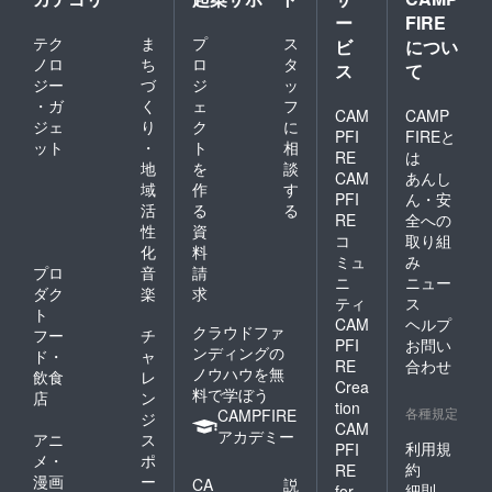
ー
FIRE
テク
ま
プ
ス
ビ
につい
ノロ
ち
ロ
タ
ス
て
ジー
づ
ジ
ッ
・ガ
く
ェ
フ
CAM
CAMP
ジェ
り
ク
に
PFI
FIREと
ット
・
ト
相
RE
は
地
を
談
CAM
あんし
域
作
す
PFI
ん・安
活
る
る
RE
全への
性
資
コ
取り組
化
料
ミュ
み
プロ
音
請
ニ
ニュー
ダク
楽
求
ティ
ス
ト
CAM
ヘルプ
クラウドファ
フー
チ
PFI
お問い
ンディングの
ド・
ャ
RE
合わせ
ノウハウを無
飲食
レ
Crea
料で学ぼう
店
ン
tion
各種規定
CAMPFIRE
ジ
CAM
アカデミー
アニ
ス
利用規
PFI
メ・
ポ
約
RE
漫画
ー
CA
説
細則
for