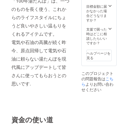
「100年湯たんぽ」は、一つ
目標金額に届
のものを長く使う、これか
かなかった場
合どうなりま
らのライフスタイルにちょ
すか？
うど良いやさしい温もりを
支援で困った
くれるアイテムです。
時はどこに相
談したらいい
電気や石油の高騰が続く昨
ですか？
今、原点回帰して電気や石
ヘルプページを
見る
油に頼らない湯たんぽを現
代風にアップデートして皆
このプロジェクト
さんに使ってもらおうとの
の問題報告は
こち
思いです.
ら
よりお問い合わ
せください
資金の使い道