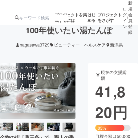
新
ロ
規
グ
会
プロジェクトを掲
はじ
プロジェクト
/
載するには
める
をさがす
イ
員
ン
登
100年使いたい湯たんぽ
録
nagasawa3729
ビューティー・ヘルスケア
新潟県
人気のプロ
注目のリ
注目の新着プロ
募集終了が近いプ
もうすぐ公開
ジェクト
ターン
ジェクト
ロジェクト
されます
現在の支援総
額
アート・写真
音楽
41,8
テクノロジー・ガジェット
ゲーム・サ
20
円
映像・映画
書籍・雑誌
83%
ビジネス・起業
チャレンジ
目標金額は50,000
金物の街「燕三条」で、職人の手