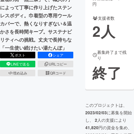
円
によって丁寧に作り上げたステン
まちづくり・地域活性化
レスボディ。巾着型の専用ウール
支援者数
カバーで、熱くなりすぎない＆温
2
人
CAMPFIRE for Social Good
CAMPFIRE Creation
かさを長時間キープ。サステナビ
CAMPFIREふるさと納税
machi-ya
コミュニティ
リティへの挑戦。丈夫で長持ちな
「一生使い続けたい湯たんぽ」
募集終了まで残
ポスト
シェア
り
LINEで送る
URLコピー
終了
埋め込み
QRコード
このプロジェクトは、
2023/02/03
に募集を開始
し、
2
人の支援により
41,820
円の資金を集め、