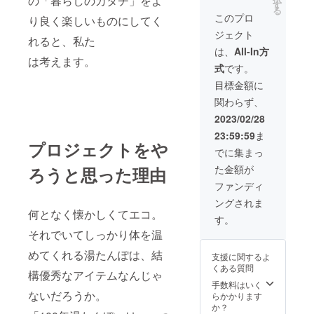
の「暮らしのカタチ」をよ
約
す
を目指して
る
Φ230×
このプロ
り良く楽しいものにしてく
います。
H200m
ジェクト
m（使
れると、私た
用時）
は、
All-In方
材質：
は考えます。
式
です。
表面/
ウール
目標金額に
100%
関わらず、
中面/綿
100%
2023/02/28
重量：
23:59:59
ま
約190g
プロジェクトをや
カラー3
でに集まっ
色：グ
た金額が
ろうと思った理由
レー/オ
レン
ファンディ
ジ、
ングされま
ベー
何となく懐かしくてエコ。
ジュ/ミ
す。
ントグ
それでいてしっかり体を温
リー
ン、ピ
めてくれる湯たんぽは、結
支援に関するよ
ンク/グ
くある質問
レー
構優秀なアイテムなんじゃ
手数料はいく
ないだろうか。
らかかります
か？