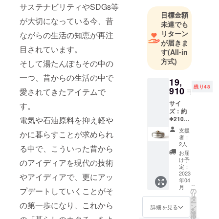
サステナビリティやSDGs等
がれ、それ
目標金額
が大切になっている今、昔
を求めるも
未達でも
のです。
リターン
ながらの生活の知恵が再注
園反面、新
が届きま
目されています。
す
(All-in
しい物への
方式)
そして湯たんぽもその中の
あこがれと
期待を持つ
一つ、昔からの生活の中で
19,
ものです。
残り48
910
愛されてきたアイテムで
円
私たちは古
サイ
す。
くからの伝
ズ：約
統や歴史に
電気や石油原料を抑え軽や
Φ210×
H100m
支えられた
支援
かに暮らすことが求められ
m 材
者：
加工技術に
質：本
2人
る中で、こういった昔から
ひと手間ひ
体/18-8
お届
ステン
と工夫加え
け予
のアイディアを現代の技術
レス 蓋/
定：
ることによ
真鍮 重
2023
やアイディアで、更にアッ
年04
り、今まで
量：約
こ
月
508g 容
プデートしていくことがそ
の
にない新し
リ
量：約
タ
い商品を生
ー
の第一歩になり、これから
2.0ℓ サ
ン
詳細を見る
を
イズ：
み出すこと
選
択