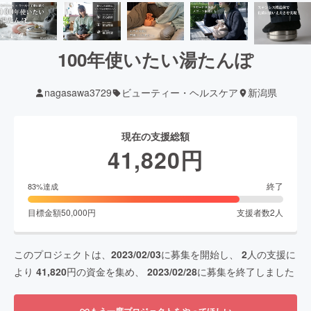
100年使いたい湯たんぽ
nagasawa3729
ビューティー・ヘルスケア
新潟県
現在の支援総額
41,820
円
終了
83
%達成
目標金額
50,000
円
支援者数
2
人
このプロジェクトは、
2023/02/03
に募集を開始し、
2
人の支援に
より
41,820
円の資金を集め、
2023/02/28
に募集を終了しました