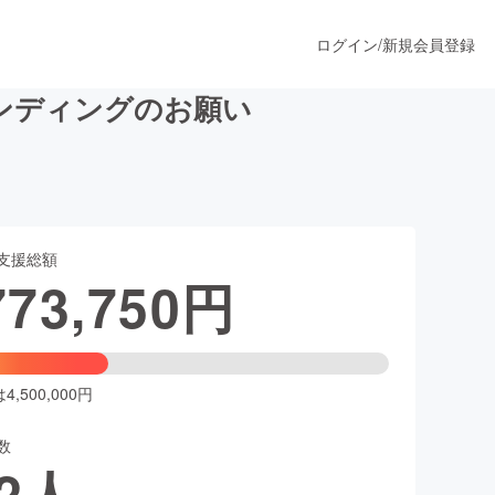
ログイン
/
新規会員登録
ンディングのお願い
うすぐ公開されます
支援総額
プロダクト
773,750
円
ファッション
スポーツ
,500,000円
数
ア
ソーシャルグッド
2
人