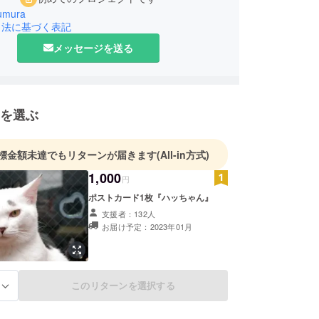
kumura
引法に基づく表記
メッセージを送る
を選ぶ
標金額未達でもリターンが届きます
(All-in方式)
1,000
円
ポストカード1枚『ハッちゃん』
支援者：132人
お届け予定：2023年01月
このリターンを選択する
る