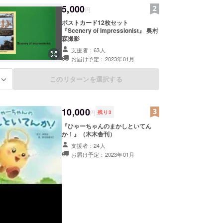
5,000
円
ポストカード12枚セット
『Scenery of Impressionist』 奥村
森撮影
支援者：63人
お届け予定：2023年01月
このリターンを選択する
る
10,000
円
残り
3
『ひゃーちゃんのまかしといてん
か！』（木木舎刊）
支援者：24人
お届け予定：2023年01月