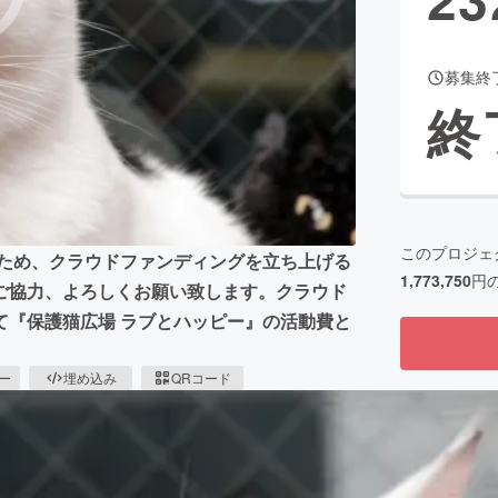
募集終
CAMPFIRE for Social Good
CAMPFIRE Creation
終
CAMPFIREふるさと納税
machi-ya
コミュニティ
このプロジェ
るため、クラウドファンディングを立ち上げる
1,773,750
円
ご協力、よろしくお願い致します。クラウド
て『保護猫広場 ラブとハッピー』の活動費と
ピー
埋め込み
QRコード