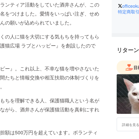
ランティア活動をしていた酒井さんが、この
officeo
特定商取
名をつけました。愛情をいっぱい注ぎ、せめ
んの願いが込められていました。
くの人に猫を大切にする気もちを持ってもら
護猫広場 ラブとハッピー』を創設したので
リターン
目
ピー』。これ以上、不幸な猫を増やさないた
間たちと情報交換や相互扶助の体制づくりを
。
もちを理解できる人、保護猫職人という名が
ながら、酒井さんが保護猫活動を真剣にすれ
詳細を見
担額は500万円を超えています。ボランティ