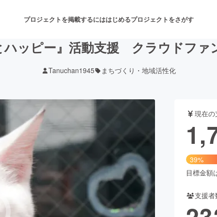
プロジェクトを掲載するには
はじめる
プロジェクトをさがす
とハッピー』活動支援 クラウドファ
Tanuchan1945
まちづくり・地域活性化
注目のリターン
注目の新着プロジェクト
募集終了が近いプロジェクト
も
現在の
音楽
舞台・パフォーマンス
1,
ゲーム・サービス開発
フード・飲食店
39%
書籍・雑誌出版
アニメ・漫画
目標金額は4
支援者
チャレンジ
ビューティー・ヘルスケ
23