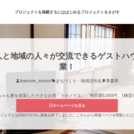
プロジェクトを掲載するには
はじめる
プロジェクトをさがす
注目のリターン
注目の新着プロジェクト
募集終了が近いプロジェクト
も
人と地域の人々が交流できるゲストハ
業！
音楽
舞台・パフォーマンス
tosenoie_aomori
まちづくり・地域活性化
青森県
ゲーム・サービス開発
フード・飲食店
ん家を改装した小さなお宿「トセノイエ」。相部屋5,000円、1棟貸し2
ホームページを見る
書籍・雑誌出版
アニメ・漫画
ジェクトは2022/10/10に募集を終了しました。こちらから関連ページを閲覧いた
チャレンジ
ビューティー・ヘルスケ