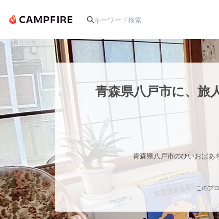
人気のプロジェクト
青森県八戸市に、旅
アート・写真
テクノロジー・ガジェット
青森県八戸市のひいおばあちゃ
映像・映画
このプロ
ビジネス・起業