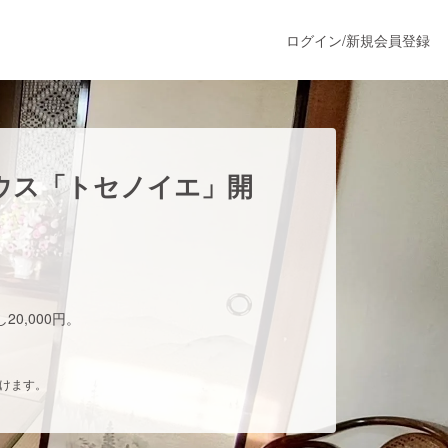
ログイン
/
新規会員登録
うすぐ公開されます
ウス「トセノイエ」開
プロダクト
ファッション
0,000円。
スポーツ
だけます。
ア
ソーシャルグッド