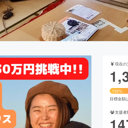
CAMPFIRE for Social Good
CAMPFIRE Creation
CAMPFIREふるさと納税
machi-ya
コミュニティ
現在の
1,
132%
目標金額は1
支援者
14