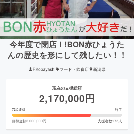
今年度で閉店！!BON赤ひょうた
んの歴史を形にして残したい！！
RKobayashi
フード・飲食店
新潟県
現在の支援総額
2,170,000
円
終了
72
%達成
目標金額
3,000,000
円
支援者数
175
人