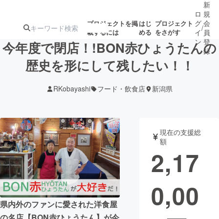
新
ロ
規
グ
会
プロジェクトを掲
はじ
プロジェクト
/
載するには
める
をさがす
イ
員
ン
登
今年度で閉店！!BON赤ひょうたんの
録
歴史を形にして残したい！！
人気のプロ
注目のリ
注目の新着プロ
募集終了が近いプ
もうすぐ公開
RKobayashi
フード・飲食店
新潟県
ジェクト
ターン
ジェクト
ロジェクト
されます
アート・写真
音楽
現在の支援総
額
2,17
テクノロジー・ガジェット
ゲーム・サ
0,00
映像・映画
書籍・雑誌
県内外のファンに愛された洋食屋
ビジネス・起業
チャレンジ
の名店【BON赤ひょうたん】が今