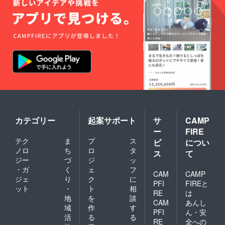
カテゴリー
起案サポート
サ
CAMP
ー
FIRE
テク
ま
プ
ス
ビ
につい
ノロ
ち
ロ
タ
ス
て
ジー
づ
ジ
ッ
・ガ
く
ェ
フ
CAM
CAMP
ジェ
り
ク
に
PFI
FIREと
ット
・
ト
相
RE
は
地
を
談
CAM
あんし
域
作
す
PFI
ん・安
活
る
る
RE
全への