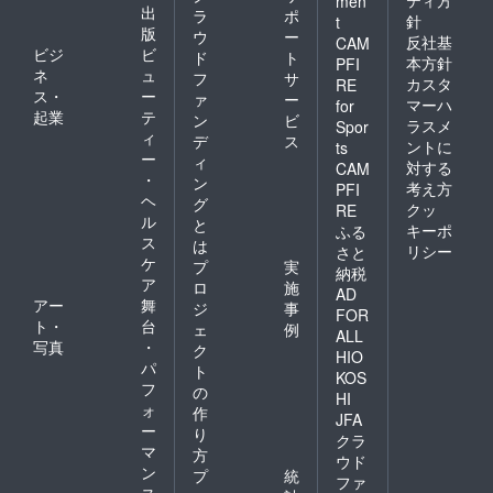
ティ方
men
出
ラ
ポ
針
t
版
ウ
ー
反社基
CAM
ビジ
ビ
ド
ト
本方針
PFI
ネ
ュ
フ
サ
カスタ
RE
ス・
ー
ァ
ー
マーハ
for
起業
テ
ン
ビ
ラスメ
Spor
ィ
デ
ス
ントに
ts
ー
ィ
対する
CAM
・
ン
考え方
PFI
ヘ
グ
クッ
RE
ル
と
キーポ
ふる
ス
は
リシー
さと
ケ
プ
実
納税
ア
ロ
施
AD
アー
舞
ジ
事
FOR
ト・
台
ェ
例
ALL
写真
・
ク
HIO
パ
ト
KOS
フ
の
HI
ォ
作
JFA
ー
り
クラ
マ
方
ウド
ン
プ
統
ファ