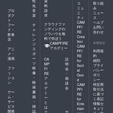
性
資
コ
取り組
化
料
ミュ
み
プロ
音
請
ニ
ニュー
ダク
楽
求
ティ
ス
ト
CAM
ヘルプ
クラウドファ
フー
チ
PFI
お問い
ンディングの
ド・
ャ
RE
合わせ
ノウハウを無
飲食
レ
Crea
料で学ぼう
店
ン
tion
各種規定
CAMPFIRE
ジ
CAM
アカデミー
アニ
ス
利用規
PFI
メ・
ポ
約
RE
漫画
ー
CA
説
細則
for
ツ
MP
明
プライ
Soci
ファ
映
FI
会
バシー
al
ッ
像
RE
・
ポリ
Goo
ショ
・
ア
相
シー
d
ン
映
カ
談
特定商
CAM
画
デ
会
取引法
PFI
ゲー
書
ミ
に基づ
RE
ム・
籍
ー
く表記
for
サー
・
と
情報セ
Ente
ビス
雑
は
キュリ
rtain
開発
誌
ク
サ