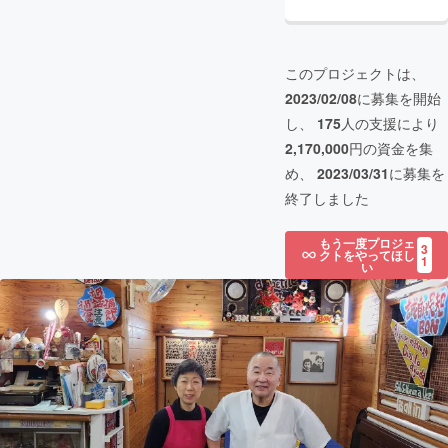
このプロジェクトは、
2023/02/08
に募集を開始
し、
175
人の支援により
2,170,000
円の資金を集
め、
2023/03/31
に募集を
終了しました
もう一度プロジェ
3
クトをやってほし
1
い