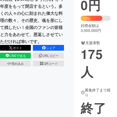
0
円
年度をもって閉店するという。多
まちづくり・地域活性化
くの人々の心に刻まれた偉大な料
72%
理の数々、その歴史、魂を形にし
目標金額は
CAMPFIRE for Social Good
CAMPFIRE Creation
て残したい！全国のファンの皆様
3,000,000円
CAMPFIREふるさと納税
machi-ya
コミュニティ
と力をあわせて、恩返しさせてい
ただければ幸いです。
支援者数
175
ポスト
シェア
LINEで送る
URLコピー
埋め込み
QRコード
人
募集終了まで残
り
終了