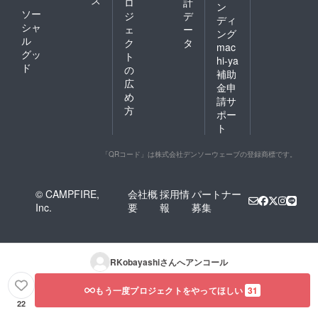
ス
ロ
計
ン
ソー
ジ
デ
ディ
シャ
ェ
ー
ング
ル
ク
タ
mac
グッ
ト
hi-ya
ド
の
補助
広
金申
め
請サ
方
ポー
ト
「QRコード」は株式会社デンソーウェーブの登録商標です。
© CAMPFIRE,
会社概
採用情
パートナー
Inc.
要
報
募集
RKobayashi
さんへアンコール
もう一度プロジェクトをやってほしい
31
22