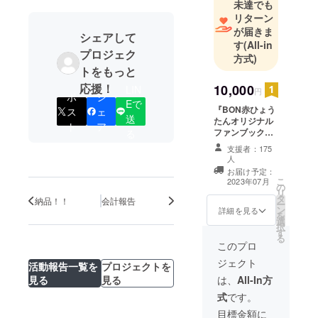
未達でも
リターン
が届きま
シェアして
す
(All-in
プロジェク
方式)
トをもっと
応援！
10,000
LIN
円
ポ
シ
Eで
『BON赤ひょう
ス
ェ
送
たんオリジナル
ト
ア
ファンブック』
る
→A4版タテ、並
支援者：175
製本、カバー
人
装、本文40～50
お届け予定：
ページ、フルカ
こ
2023年07月
の
ラー →料理（全
リ
タ
メニュー）、店
納品！！
会計報告
ー
ン
詳細を見る
内、外観など約
を
選
50点 →過去の
択
す
紙焼き写真ス
る
このプロ
キャン約30点
（BON所有の歴
ジェクト
活動報告一覧を
プロジェクトを
代愛BON者の集
見る
見る
は、
All-In方
合写真なども入
れさせていただ
式
です。
くことがありま
目標金額に
す） →BONの歴