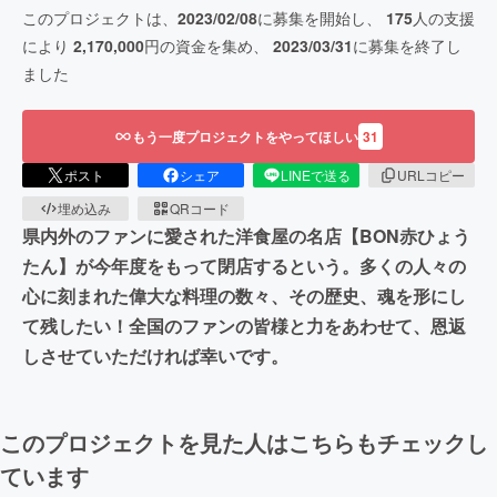
このプロジェクトは、
2023/02/08
に募集を開始し、
175
人の支援
により
2,170,000
円の資金を集め、
2023/03/31
に募集を終了し
ました
もう一度プロジェクトをやってほしい
31
ポスト
シェア
LINEで送る
URLコピー
埋め込み
QRコード
県内外のファンに愛された洋食屋の名店【BON赤ひょう
たん】が今年度をもって閉店するという。多くの人々の
心に刻まれた偉大な料理の数々、その歴史、魂を形にし
て残したい！全国のファンの皆様と力をあわせて、恩返
しさせていただければ幸いです。
このプロジェクトを見た人はこちらもチェックし
ています