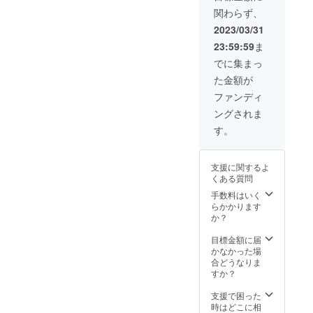
史年表、お父さ
関わらず、
んの言葉、お母
2023/03/31
さんの言葉など
各約1～2ページ
23:59:59
ま
→支援いただい
でに集まっ
た方全員のお名
前も最終頁に掲
た金額が
載させて頂けれ
ファンディ
ばと思います。
上記について
ングされま
「新潟日報メ
す。
ディアネット」
様で見積済み
で、目標金額を
設定させて頂い
支援に関するよ
ております。
くある質問
2023年7月頃に
手数料はいく
配送させていた
らかかります
だく予定です。
か？
※注：本の内容に
つきましては、
目標金額に届
ご支援頂いた金
かなかった場
額により多少変
合どうなりま
わる可能性がご
すか？
ざいます。
また、配
支援で困った
送スケジュール
時はどこに相
につきまして