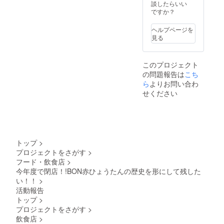
談したらいい
も、前後する可
ですか？
能性ありますの
でご承知くださ
い。
ヘルプページを
見る
このプロジェクト
の問題報告は
こち
ら
よりお問い合わ
せください
トップ
>
プロジェクトをさがす
>
フード・飲食店
>
今年度で閉店！!BON赤ひょうたんの歴史を形にして残した
い！！
>
活動報告
トップ
>
プロジェクトをさがす
>
飲食店
>