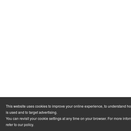
This website uses cookies to improve your online experience, to understand h
is used and to target advertising.
You can revisit your cookie settings at any time on your browser. For more info
refer to
our policy
.