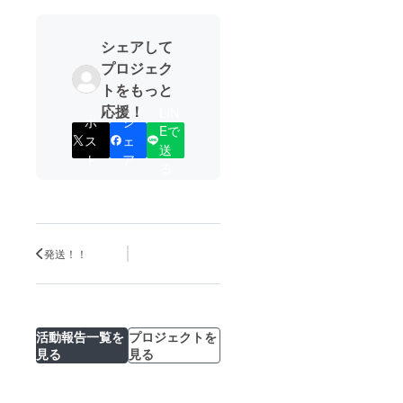
シェアして
プロジェク
トをもっと
応援！
LIN
ポ
シ
Eで
ス
ェ
送
ト
ア
る
発送！！
活動報告一覧を
プロジェクトを
見る
見る