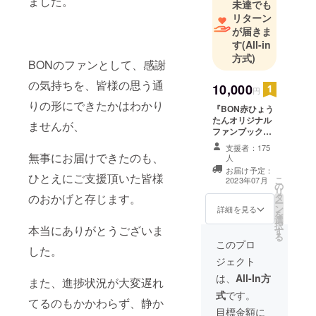
ました。
未達でも
リターン
が届きま
す
(All-in
方式)
BONのファンとして、感謝
の気持ちを、皆様の思う通
10,000
円
りの形にできたかはわかり
『BON赤ひょう
たんオリジナル
ませんが、
ファンブック』
→A4版タテ、並
支援者：175
製本、カバー
無事にお届けできたのも、
人
装、本文40～50
お届け予定：
ひとえにご支援頂いた皆様
ページ、フルカ
こ
2023年07月
の
ラー →料理（全
リ
のおかげと存じます。
タ
メニュー）、店
ー
ン
詳細を見る
内、外観など約
を
選
50点 →過去の
択
本当にありがとうございま
す
紙焼き写真ス
る
このプロ
キャン約30点
した。
（BON所有の歴
ジェクト
代愛BON者の集
は、
All-In方
合写真なども入
また、進捗状況が大変遅れ
れさせていただ
式
です。
くことがありま
てるのもかかわらず、静か
目標金額に
す） →BONの歴