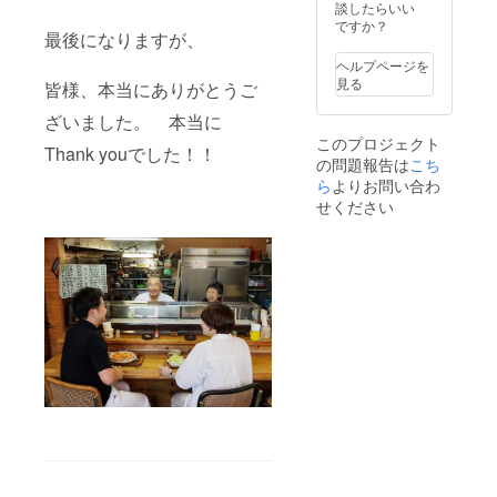
談したらいい
も、前後する可
ですか？
能性ありますの
最後になりますが、
でご承知くださ
い。
ヘルプページを
見る
皆様、本当にありがとうご
ざいました。 本当に
このプロジェクト
Thank youでした！！
の問題報告は
こち
ら
よりお問い合わ
せください