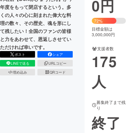
0
円
年度をもって閉店するという。多
まちづくり・地域活性化
くの人々の心に刻まれた偉大な料
72%
理の数々、その歴史、魂を形にし
目標金額は
CAMPFIRE for Social Good
CAMPFIRE Creation
て残したい！全国のファンの皆様
3,000,000円
CAMPFIREふるさと納税
machi-ya
コミュニティ
と力をあわせて、恩返しさせてい
ただければ幸いです。
支援者数
175
ポスト
シェア
LINEで送る
URLコピー
埋め込み
QRコード
人
募集終了まで残
り
終了