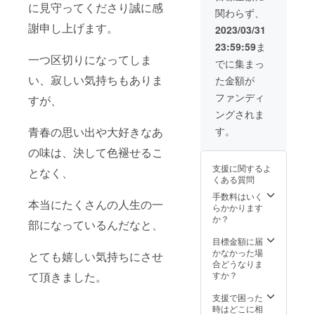
に見守ってくださり誠に感
史年表、お父さ
関わらず、
んの言葉、お母
謝申し上げます。
2023/03/31
さんの言葉など
各約1～2ページ
23:59:59
ま
→支援いただい
一つ区切りになってしま
でに集まっ
た方全員のお名
前も最終頁に掲
い、寂しい気持ちもありま
た金額が
載させて頂けれ
ファンディ
ばと思います。
すが、
上記について
ングされま
「新潟日報メ
青春の思い出や大好きなあ
す。
ディアネット」
様で見積済み
の味は、決して色褪せるこ
で、目標金額を
設定させて頂い
支援に関するよ
となく、
ております。
くある質問
2023年7月頃に
手数料はいく
配送させていた
本当にたくさんの人生の一
らかかります
だく予定です。
か？
※注：本の内容に
部になっているんだなと、
つきましては、
目標金額に届
ご支援頂いた金
かなかった場
とても嬉しい気持ちにさせ
額により多少変
合どうなりま
わる可能性がご
て頂きました。
すか？
ざいます。
また、配
支援で困った
送スケジュール
時はどこに相
につきまして