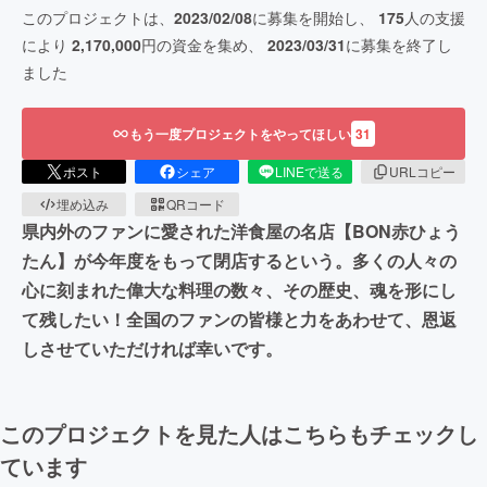
このプロジェクトは、
2023/02/08
に募集を開始し、
175
人の支援
により
2,170,000
円の資金を集め、
2023/03/31
に募集を終了し
ました
もう一度プロジェクトをやってほしい
31
ポスト
シェア
LINEで送る
URLコピー
埋め込み
QRコード
県内外のファンに愛された洋食屋の名店【BON赤ひょう
たん】が今年度をもって閉店するという。多くの人々の
心に刻まれた偉大な料理の数々、その歴史、魂を形にし
て残したい！全国のファンの皆様と力をあわせて、恩返
しさせていただければ幸いです。
このプロジェクトを見た人はこちらもチェックし
ています