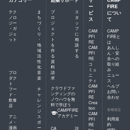
ー
FIRE
テク
ま
プ
ス
ビ
につい
ノロ
ち
ロ
タ
ス
て
ジー
づ
ジ
ッ
・ガ
く
ェ
フ
CAM
CAMP
ジェ
り
ク
に
PFI
FIREと
ット
・
ト
相
RE
は
地
を
談
CAM
あんし
域
作
す
PFI
ん・安
活
る
る
RE
全への
性
資
コ
取り組
化
料
ミュ
み
プロ
音
請
ニ
ニュー
ダク
楽
求
ティ
ス
ト
CAM
ヘルプ
クラウドファ
フー
チ
PFI
お問い
ンディングの
ド・
ャ
RE
合わせ
ノウハウを無
飲食
レ
Crea
料で学ぼう
店
ン
tion
各種規定
CAMPFIRE
ジ
CAM
アカデミー
アニ
ス
利用規
PFI
メ・
ポ
約
RE
漫画
ー
CA
説
細則