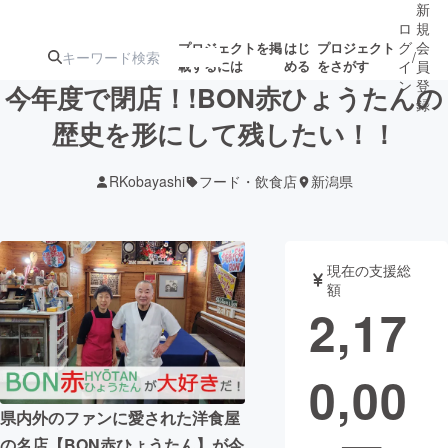
新
ロ
規
グ
会
プロジェクトを掲
はじ
プロジェクト
/
載するには
める
をさがす
イ
員
ン
登
今年度で閉店！!BON赤ひょうたんの
録
歴史を形にして残したい！！
人気のプロ
注目のリ
注目の新着プロ
募集終了が近いプ
もうすぐ公開
RKobayashi
フード・飲食店
新潟県
ジェクト
ターン
ジェクト
ロジェクト
されます
アート・写真
音楽
現在の支援総
額
2,17
テクノロジー・ガジェット
ゲーム・サ
0,00
映像・映画
書籍・雑誌
県内外のファンに愛された洋食屋
ビジネス・起業
チャレンジ
の名店【BON赤ひょうたん】が今