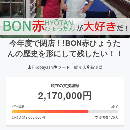
今年度で閉店！!BON赤ひょうた
んの歴史を形にして残したい！！
RKobayashi
フード・飲食店
新潟県
現在の支援総額
2,170,000
円
終了
72
%達成
目標金額
3,000,000
円
支援者数
175
人