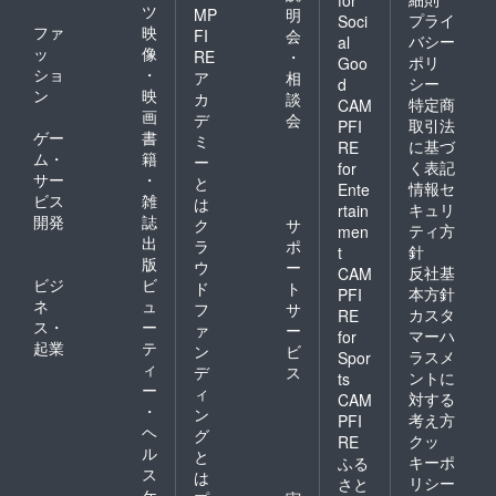
for
ツ
MP
明
プライ
Soci
ファ
映
FI
会
バシー
al
ッ
像
RE
・
ポリ
Goo
ショ
・
ア
相
シー
d
ン
映
カ
談
特定商
CAM
画
デ
会
取引法
PFI
ゲー
書
ミ
に基づ
RE
ム・
籍
ー
く表記
for
サー
・
と
情報セ
Ente
ビス
雑
は
キュリ
rtain
開発
誌
ク
サ
ティ方
men
出
ラ
ポ
針
t
版
ウ
ー
反社基
CAM
ビジ
ビ
ド
ト
本方針
PFI
ネ
ュ
フ
サ
カスタ
RE
ス・
ー
ァ
ー
マーハ
for
起業
テ
ン
ビ
ラスメ
Spor
ィ
デ
ス
ントに
ts
ー
ィ
対する
CAM
・
ン
考え方
PFI
ヘ
グ
クッ
RE
ル
と
キーポ
ふる
ス
は
リシー
さと
ケ