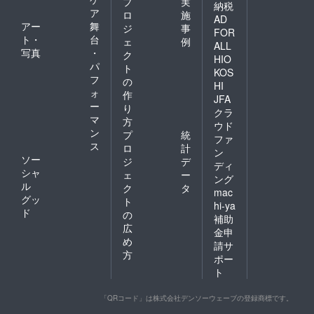
プ
実
納税
ア
ロ
施
AD
アー
舞
ジ
事
FOR
ト・
台
ェ
例
ALL
写真
・
ク
HIO
パ
ト
KOS
フ
の
HI
ォ
作
JFA
ー
り
クラ
マ
方
ウド
ン
プ
統
ファ
ス
ロ
計
ン
ソー
ジ
デ
ディ
シャ
ェ
ー
ング
ル
ク
タ
mac
グッ
ト
hi-ya
ド
の
補助
広
金申
め
請サ
方
ポー
ト
「QRコード」は株式会社デンソーウェーブの登録商標です。