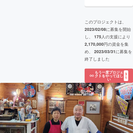
このプロジェクトは、
2023/02/08
に募集を開始
し、
175
人の支援により
2,170,000
円の資金を集
め、
2023/03/31
に募集を
終了しました
もう一度プロジェ
3
クトをやってほし
1
い