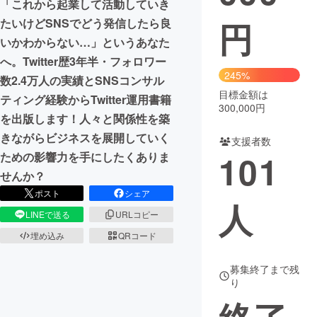
「これから起業して活動していき
円
たいけどSNSでどう発信したら良
まちづくり・地域活性化
いかわからない…」というあなた
へ。Twitter歴3年半・フォロワー
CAMPFIRE for Social Good
CAMPFIRE Creation
245%
数2.4万人の実績とSNSコンサル
CAMPFIREふるさと納税
machi-ya
コミュニティ
目標金額は
ティング経験からTwitter運用書籍
300,000円
を出版します！人々と関係性を築
きながらビジネスを展開していく
支援者数
101
ための影響力を手にしたくありま
せんか？
ポスト
シェア
人
LINEで送る
URLコピー
埋め込み
QRコード
募集終了まで残
り