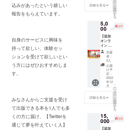
タ
ー
しまし
込みがあったという嬉しい
RSCHE
ン
詳細を見る
を
た。
※備考欄
選
択
報告をもらえています。
Twitter
に
す
る
フォロ
Twitter
5,0
ワー2.4
のアカ
残り7
万人の
00
ウント
円
ひまわ
をご記
【追加
りコー
入くだ
自身のサービスに興味を
オンラ
チ りょ
さい。
イン サ
うじが
クラウ
持って欲しい、体験セッ
シ飲み
あなた
ドファ
支援
90分】
のツ
ンディ
ションを受けて欲しいとい
者：
50万円
イート
ング終
3人
達成あ
う方にはぜひおすすめしま
を添削
了後、
お届
りがと
しま
CAMPF
け予
す。
う記
す。
定：
IREの
念！リ
2022
https://t
メッ
年12
ターン
witter.c
セージ
こ
月
を追加
om/RY
の
機能に
リ
しまし
OJI_PO
タ
て支援
ー
た。
RSCHE
ン
者様個
詳細を見る
みなさんからご支援を受け
を
Twitter
※備考欄
選
別に連
択
フォロ
に
す
絡方法
て出版できる本を1人でも多
る
ワー2.4
Twitter
をお知
15,
万人の
のアカ
くの方に届け、【Twitterを
らせし
残り3
ひまわ
000
ウント
ます。
円
通じて夢を叶えていく人】
りコー
をご記
3名限定
【追加
チ りょ
入くだ
です。