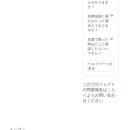
ン、
せてい
らかかります
ど詳細
ヘッ
ただき
か？
はメー
ダーに
ます。
ルにて
統一感
↓ 引用
目標金額に届
連絡さ
を持た
リツ
かなかった場
せてい
せるた
イート
合どうなりま
ただき
めのア
をさせ
すか？
ます。
ドバイ
ていた
※画像は
ス ②
だくの
支援で困った
引用リ
フォロ
で
時はどこに相
ツイー
ワー数
Twitter
談したらいい
トをし
の増減
通知を
ですか？
た場合
に一喜
ご確認
の一例
一憂せ
いただ
ヘルプページを
です。
ず、心
く。 ↓
見る
インプ
から応
リター
レッ
援して
ン実行
ション
くれる
完了。
の増加
このプロジェクト
ファン
※有効期
を確約
の問題報告は
こち
をつく
限は
するも
る発信
ら
よりお問い合わ
2023年
のでは
のアド
1月から
せください
ありま
バイス
1年間の
せん。
③コン
うち1回
サルを
です。
受ける
※公序良
方の、
俗に反
ご自身
する投
トップ
>