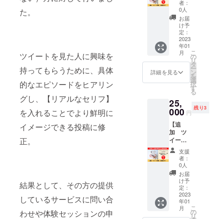
できればと
者：
稿ま
0人
た。
思い出版に
で）】
お届
携わってお
支援者
け予
数80人
定：
ります。
達成記
2023
年01
念！リ
こ
月
ターン
ツイートを見た人に興味を
の
リ
を追加
タ
ー
持ってもらうために、具体
しまし
ン
詳細を見る
を
た。
選
的なエピソードをヒアリン
択
Twitter
す
る
フォロ
グし、【リアルなセリフ】
25,
ワー2.4
残り3
万人の
000
を入れることでより鮮明に
円
ひまわ
【追
りコー
イメージできる投稿に修
加 ツ
チ りょ
イート
正。
うじが
添削
あなた
支援
（20投
のツ
者：
稿ま
イート
0人
で）】
を添削
お届
支援者
しま
け予
結果として、その方の提供
数80人
す。
定：
達成記
2023
https://t
しているサービスに問い合
年01
念！リ
witter.c
こ
月
ターン
om/RY
の
わせや体験セッションの申
リ
を追加
OJI_PO