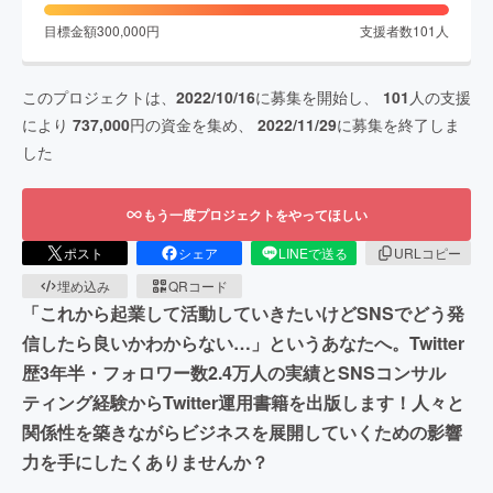
目標金額
300,000
円
支援者数
101
人
このプロジェクトは、
2022/10/16
に募集を開始し、
101
人の支援
により
737,000
円の資金を集め、
2022/11/29
に募集を終了しま
した
もう一度プロジェクトをやってほしい
ポスト
シェア
LINEで送る
URLコピー
埋め込み
QRコード
「これから起業して活動していきたいけどSNSでどう発
信したら良いかわからない…」というあなたへ。Twitter
歴3年半・フォロワー数2.4万人の実績とSNSコンサル
ティング経験からTwitter運用書籍を出版します！人々と
関係性を築きながらビジネスを展開していくための影響
力を手にしたくありませんか？