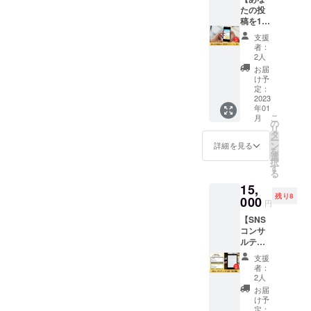
メール
たの投
合等、
付き。
稿を1ヶ
掲載を
※メール
月引用
お断り
支援
にてダ
リツ
させて
者：
ウン
イート
いただ
2人
ロード
しま
く場合
お届
できる
す】
があり
け予
リンク
Twitter
ます。
定：
をお送
フォロ
2023
お断り
年01
りしま
ワー2.4
させて
こ
月
す。 ※
万人の
いただ
の
リ
掲載内
ひまわ
いた場
タ
ー
容は
りコー
合にお
ン
詳細を見る
を
メール
チ りょ
いても
選
択
にて打
うじが
返金は
す
る
合せさ
引用リ
いたし
15,
せてい
ツイー
かねま
残り8
ただき
トで1ヶ
000
す。 ※
円
ます。
月間あ
掲載期
【SNS
※ネット
なたの
間は
コンサ
ワーク
紹介や
2022年
ルティ
販売や
告知を
12月か
ング(1
企業イ
お手伝
ら1年間
支援
回)＋電
メージ
いしま
です。
者：
子書
が相違
す。
2人
籍】 ひ
する場
https://t
お届
まわり
合等、
witter.c
け予
コーチ
掲載を
om/RY
定：