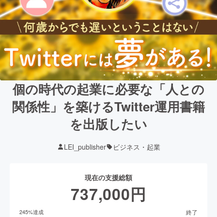
個の時代の起業に必要な「人との
関係性」を築けるTwitter運用書籍
を出版したい
LEI_publisher
ビジネス・起業
現在の支援総額
737,000
円
終了
245
%達成