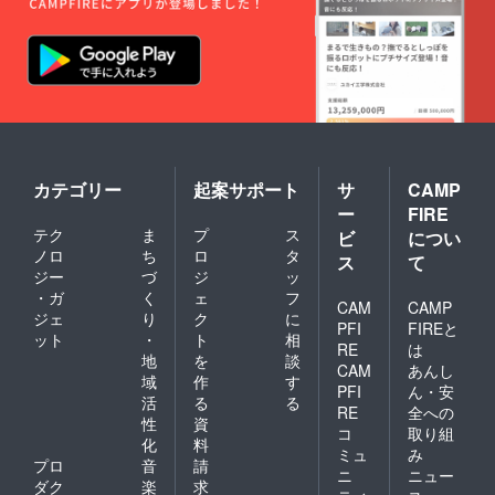
いてい
る方の
価値観
や将来
像の深
掘り。
そして
投稿の
作成方
法のア
ドバイ
カテゴリー
起案サポート
サ
CAMP
ス 日
ー
FIRE
程：
テク
ま
プ
ス
2023年
ビ
につい
1月〜6
ノロ
ち
ロ
タ
ス
て
月の間
ジー
づ
ジ
ッ
に初回
・ガ
く
ェ
フ
利用開
CAM
CAMP
ジェ
り
ク
に
始(3ヶ
PFI
FIREと
ット
・
ト
相
月間で
RE
は
上限6
地
を
談
CAM
あんし
回) 場
域
作
す
PFI
ん・安
所：オ
活
る
る
ンライ
RE
全への
性
資
ン
コ
取り組
化
料
zoomに
ミュ
み
て開催
プロ
音
請
ニ
ニュー
（動作
ダク
楽
求