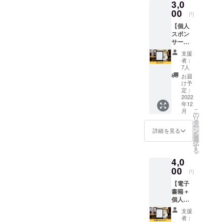
3,0
りしま
共の場
販売や
いたし
す。
00
所で面
円
企業イ
かねま
会しま
メージ
す。
【個人
す。 ※
が相違
スポン
現地ま
する場
サー】
での交
合等、
Twitter
通費は
支援
掲載を
運用書
支援者
者：
お断り
籍の個
7人
様でご
させて
人スポ
負担く
お届
いただ
ンサー
け予
ださ
く場合
になれ
定：
い。
があり
る権利
2022
ます。
年12
です。
お断り
こ
月
電子書
の
させて
リ
籍に支
タ
いただ
ー
援者と
ン
詳細を見る
いた場
を
してお
選
合にお
択
名前を
す
いても
る
掲載さ
返金は
4,0
せてい
いたし
ただき
00
円
かねま
ます。
す。
【電子
※購入時
書籍＋
の備考
個人ス
欄に掲
ポン
載する
支援
サー】
お名前
者：