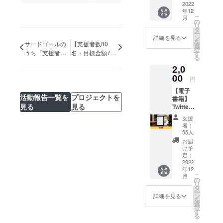
たい人
2022
予定 場
所：
をDMに
稿まで
年12
向けの
所：愛
zoomに
て個別
です。
こ
月
リター
知県内
の
て開催
に確
※公序良
リ
ンで
※日時や
タ
（動作
認。 ↓
俗に反
ー
す。 熱
場所の
ン
環境：
詳細を見る
改善点
する投
を
いお礼
サードゴールの
【支援者数80
詳細
選
PC／ス
のアド
稿、
択
のメー
は、ク
うち「支援者数
名・目標金額70
す
マホ）
バイス
ネット
る
ルをお
ラウド
80名」を達成す
万円達成のお
をさせ
ワーク
2,0
送りさ
ファン
ていた
ることができま
礼】
販売や
せてい
00
ディン
だきま
円
企業イ
した！
ただき
グ終了
す。 ↓
メージ
【電子
ます。
後に決
リター
が相違
活動報告一覧を
プロジェクトを
書籍】
なお、
定しご
ン実行
する場
見る
見る
Twitter
支援時
連絡し
完了。
合等、
運用書
に上乗
ます。
※有効期
支援
掲載を
籍をお
せ支援
※食事代
者：
限は
お断り
届けし
が可能
が含ま
55人
2023年
させて
ます お
です。
れま
お届
1月〜6
いただ
礼の
応援の
す。 ※
け予
月の間
く場合
メール
気持ち
定：
ご安心
に20投
があり
付き。
2022
の上乗
いただ
稿まで
ます。
年12
※メール
せ、大
けるよ
です。
お断り
こ
月
にてダ
歓迎で
の
う面会
※公序良
させて
リ
ウン
す！
タ
時には
俗に反
いただ
ー
ロード
ン
同伴者
詳細を見る
する投
いた場
を
できる
選
をつけ
稿、
合にお
択
リンク
す
る、ま
ネット
いても
る
をお送
たは公
ワーク
返金は