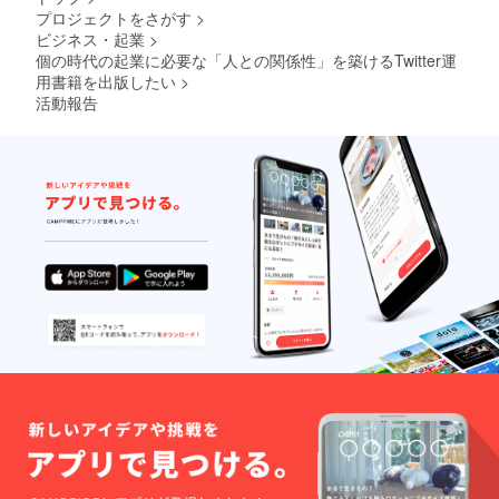
の気づ
稿、
プロジェクトをさがす
>
いてい
ネット
ビジネス・起業
>
ない強
ワーク
みや才
個の時代の起業に必要な「人との関係性」を築けるTwitter運
販売や
能を引
企業イ
用書籍を出版したい
>
き出
メージ
活動報告
し、独
が相違
自の価
する場
値提供
合等、
ができ
掲載を
る発信
お断り
のアド
させて
バイス
いただ
④マネ
く場合
タイズ
があり
のため
ます。
の企画
お断り
立案と
させて
集客方
いただ
法のア
いた場
ドバイ
合にお
ス ⑤企
いても
業さま
返金は
の採用
いたし
ニーズ
かねま
の場合
す。
は、実
際に働