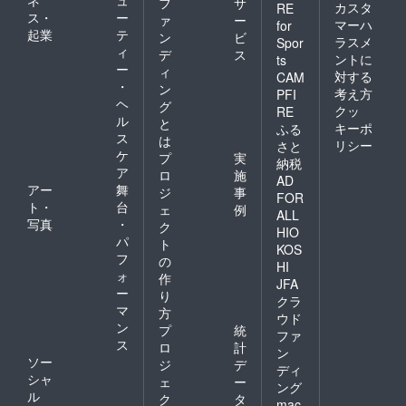
フ
サ
するも
カスタ
RE
ス・
ー
のでは
ァ
ー
マーハ
for
ありま
起業
テ
ン
ビ
ラスメ
Spor
せん。
ィ
デ
ス
ントに
ts
ー
ィ
対する
CAM
・
ン
考え方
PFI
ヘ
グ
クッ
RE
ル
と
キーポ
ふる
ス
は
リシー
さと
ケ
プ
実
納税
ア
ロ
施
AD
アー
舞
ジ
事
FOR
ト・
台
ェ
例
ALL
写真
・
ク
HIO
パ
ト
KOS
フ
の
HI
ォ
作
JFA
ー
り
クラ
マ
方
ウド
ン
プ
統
ファ
ス
ロ
計
ン
ソー
ジ
デ
ディ
シャ
ェ
ー
ング
ル
ク
タ
mac