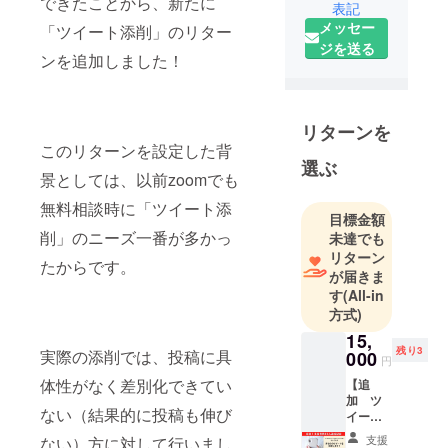
できたことから、新たに
表記
す。現在ま
メッセー
「ツイート添削」のリター
でに自身の
ジを送る
書籍出版数
ンを追加しました！
は30冊を超
えて、携わ
らせて頂い
リターンを
た本は100冊
このリターンを設定した背
を超えま
選ぶ
景としては、以前zoomでも
す。中には
無料相談時に「ツイート添
Amazonのカ
目標金額
テゴリーラ
削」のニーズ一番が多かっ
未達でも
ンキングに
リターン
たからです。
て一位を獲
が届きま
す
(All-in
得した書籍
方式)
もございま
15,
す。本の出
残り3
実際の添削では、投稿に具
000
版を通して
円
皆様の夢や
体性がなく差別化できてい
【追
加 ツ
希望を少し
ない（結果的に投稿も伸び
イート
でも現実に
添削
支援
ない）方に対して行いまし
（10投