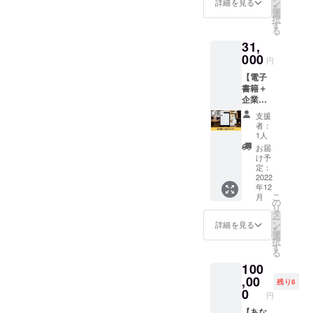
購入時
ン
詳細を見る
を
ンサー
の備考
選
択
として
欄に掲
す
る
企業
載する
31,
名、企
お名前
業の
000
を必ず
円
ホーム
ご記入
【電子
ページ
くださ
書籍＋
のリン
い。 ※
企業ス
クを掲
ニック
ポン
載させ
ネーム
支援
サー】
ていた
でのご
者：
①Twitte
だきま
参加も
1人
r運用書
す。 ※
できま
お届
籍をお
掲載内
す。 ※
け予
届けし
容は
定：
掲載期
ます。
2022
メール
間は
年12
②電子
にて打
2022年
こ
月
書籍に
合せさ
の
12月か
リ
企業
せてい
タ
ら1年間
ー
名、企
ただき
ン
です。
詳細を見る
を
業のQR
ます。
選
択
コード
※ネット
す
る
を掲載
ワーク
100
させて
販売や
いただ
,00
企業イ
残り8
きま
メージ
0
円
す。 お
が相違
礼の
【あな
する場