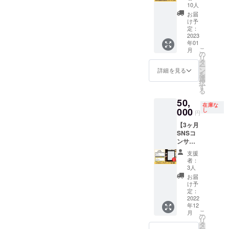
トしま
電子書
マホ）
10人
能を引
1年間の
す】
籍付
時間：
き出
お届
うち1ヶ
Twitter
き。 3
１回の
け予
し、独
月間で
フォロ
名限定
定：
コーチ
自の価
す。
ワー2.4
2023
です。
ング60
値提供
(1ヶ月
年01
万人の
内容：
分 ※日
ができ
の上限
こ
月
ひまわ
転職の
の
程など
る発信
15回) ※
リ
りコー
お悩
タ
詳細は
のアド
公序良
ー
チ りょ
み、強
ン
メール
詳細を見る
バイス
俗に反
を
うじが
みが見
選
にて連
④マネ
する投
択
引用リ
つけら
す
絡させ
タイズ
稿、
る
ツイー
れない
ていた
のため
ネット
50,
トで1回
人、雑
だきま
の企画
ワーク
在庫な
あなた
000
談も
し
す。
立案と
円
販売や
の紹介
OK！ 日
集客方
企業イ
【3ヶ月
や告知
程：
法のア
メージ
SNSコ
をお手
2023年
ドバイ
が相違
ンサル
伝いし
1月〜6
ス ⑤企
する場
ティン
ます。
月の間
業さま
支援
合等、
グ＋電
https://t
に初回
者：
の採用
掲載を
子書
witter.c
利用開
3人
ニーズ
お断り
籍】 ひ
om/RY
始(3ヶ
お届
の場合
させて
まわり
OJI_PO
月間で
け予
は、実
いただ
コーチ
RSCHE
定：
上限6
際に働
く場合
りょう
2022
クラウ
回) 場
いてい
があり
年12
じによ
ドファ
所：オ
る方の
ます。
こ
月
る
ンディ
の
ンライ
価値観
お断り
リ
Twitter
ング終
タ
ン
や将来
させて
ー