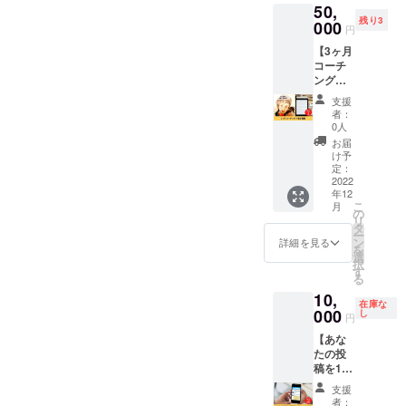
50,
す。 電
を持た
いツ
残り3
子書籍
000
せるた
イート
円
付き。
めのア
内容を
【3ヶ月
10名限
ドバイ
DMにて
コーチ
定で
ス ②
個別に
ング＋
す。 内
フォロ
確認さ
電子書
容：転
ワー数
せてい
支援
籍】 ひ
職のお
の増減
ただき
者：
まわり
悩み、
に一喜
0人
ます。
コーチ
強みが
一憂せ
↓ 引用
お届
りょう
見つけ
ず、心
け予
リツ
じによ
られな
定：
から応
イート
るコー
2022
い人、
援して
をさせ
年12
チング
雑談も
くれる
ていた
こ
月
を3ヶ月
OK！ 日
の
ファン
だくの
リ
間受け
程：
タ
をつく
で
ー
ること
2023年
ン
る発信
詳細を見る
Twitter
を
ができ
1月〜6
選
のアド
通知を
択
る権利
月の間
す
バイス
ご確認
る
です。
に1回
③コン
いただ
10,
3ヶ月間
場所：
サルを
く。 ↓
在庫な
で受け
000
オンラ
し
受ける
リター
円
られる
イン
方の、
ン実行
【あな
コーチ
zoomに
ご自身
完了。
たの投
ングの
て開催
の気づ
※有効期
稿を1回
上限は6
（動作
いてい
限は
引用リ
回まで
環境：
ない強
2023年
支援
ツイー
です。
PC／ス
みや才
者：
1月から