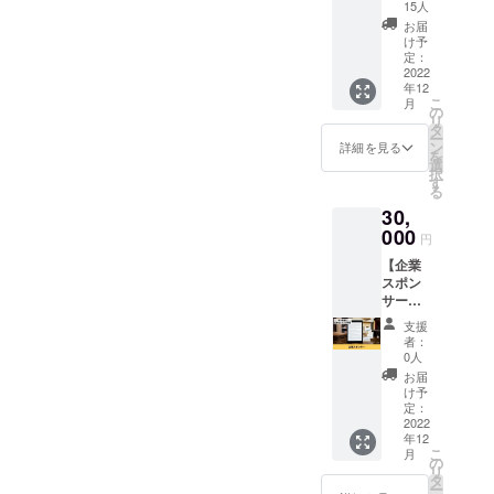
①Twitte
を必ず
15人
r運用書
ご記入
お届
籍をお
くださ
け予
届けし
い。 ※
定：
ます。
2022
ニック
年12
②電子
ネーム
こ
月
書籍の
でのご
の
リ
個人ス
参加も
タ
ー
ポン
できま
ン
詳細を見る
を
サーと
す。 ※
選
択
してお
掲載期
す
る
名前を
間は
30,
掲載さ
2022年
せてい
000
12月か
円
ただき
ら1年間
【企業
ます。
です。
スポン
お礼の
サー】
メール
Twitter
付き。
支援
運用書
※メール
者：
籍の企
にてダ
0人
業スポ
ウン
お届
ンサー
ロード
け予
になれ
できる
定：
る権利
2022
リンク
年12
です。
をお送
こ
月
電子書
りしま
の
リ
籍に企
す。 ※
タ
ー
業スポ