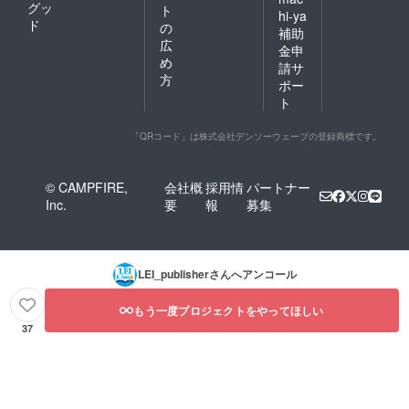
グッ
ト
hi-ya
ド
の
補助
広
金申
め
請サ
方
ポー
ト
「QRコード」は株式会社デンソーウェーブの登録商標です。
© CAMPFIRE,
会社概
採用情
パートナー
Inc.
要
報
募集
LEI_publisher
さんへアンコール
もう一度プロジェクトをやってほしい
37