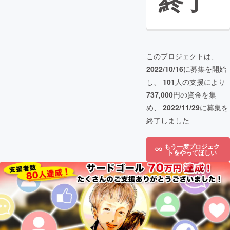
終了
このプロジェクトは、
2022/10/16
に募集を開始
し、
101
人の支援により
737,000
円の資金を集
め、
2022/11/29
に募集を
終了しました
もう一度プロジェク
トをやってほしい