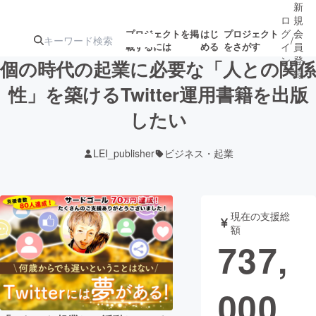
新
ロ
規
グ
会
プロジェクトを掲
はじ
プロジェクト
/
載するには
める
をさがす
イ
員
ン
登
個の時代の起業に必要な「人との関係
録
性」を築けるTwitter運用書籍を出版
したい
人気のプロ
注目のリ
注目の新着プロ
募集終了が近いプ
もうすぐ公開
ジェクト
ターン
ジェクト
ロジェクト
されます
LEI_publisher
ビジネス・起業
アート・写真
音楽
現在の支援総
テクノロジー・ガジェット
ゲーム・サ
額
737,
映像・映画
書籍・雑誌
000
ビジネス・起業
チャレンジ