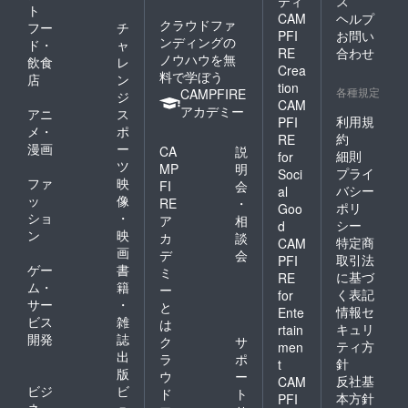
ティ
ス
環境：
ト
CAM
ヘルプ
PC／ス
クラウドファ
フー
チ
マホ）
PFI
お問い
ンディングの
ド・
ャ
時間：1
RE
合わせ
ノウハウを無
飲食
レ
回のコ
Crea
料で学ぼう
ンサル
店
ン
tion
ティン
各種規定
CAMPFIRE
ジ
CAM
グ60分
アカデミー
アニ
ス
※日程な
利用規
PFI
メ・
ポ
ど詳細
約
RE
漫画
ー
はメー
CA
説
細則
for
ルにて
ツ
MP
明
プライ
Soci
連絡さ
ファ
映
FI
会
バシー
al
せてい
ッ
像
RE
・
ポリ
ただき
Goo
ショ
・
ア
相
ます。
シー
d
ン
映
※画像は
カ
談
特定商
CAM
引用リ
画
デ
会
取引法
PFI
ツイー
ゲー
書
ミ
に基づ
RE
トをし
ム・
籍
ー
く表記
for
た場合
サー
・
と
の一例
情報セ
Ente
ビス
雑
は
です。
キュリ
rtain
開発
誌
インプ
ク
サ
ティ方
men
レッ
出
ラ
ポ
針
t
ション
版
ウ
ー
反社基
CAM
の増加
ビジ
ビ
ド
ト
を確約
本方針
PFI
ネ
ュ