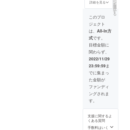
運用コ
了後、
ン
zoomに
詳細を見る
像の深
いただ
を
ンサル
CAMPF
選
て開催
掘り。
いた場
択
を3ヶ月
IREの
す
（動作
そして
合にお
る
間受け
メッ
環境：
このプロ
投稿の
いても
ること
セージ
PC／ス
作成方
返金は
ジェクト
ができ
機能に
マホ）
法のア
いたし
る権利
て支援
時間：1
は、
All-In方
ドバイ
かねま
です。
者様個
回の
ス 日
す。
式
です。
3ヶ月間
別に連
コーチ
程：
で受け
絡方法
ング60
目標金額に
2023年
られる
をお知
分 ※日
1月〜6
関わらず、
コンサ
らせし
程など
月の間
ルティ
ます。
詳細は
2022/11/29
に1回
ングの
10名限
メール
場所：
23:59:59
ま
上限は6
定で
にて連
オンラ
回まで
す。
絡させ
でに集まっ
イン
です。
《リ
ていた
zoomに
た金額が
電子書
ターン
だきま
て開催
籍付
実行の
す。
ファンディ
（動作
き。 3
流れ》
環境：
ングされま
名限定
引用し
PC／ス
です。
てほし
す。
マホ）
内容：
いツ
時間：1
①Twitte
イート
回のコ
rプロ
内容を
ンサル
支援に関するよ
フィー
DMにて
ティン
くある質問
ル、ア
個別に
グ60分
イコ
確認さ
手数料はいく
※日程な