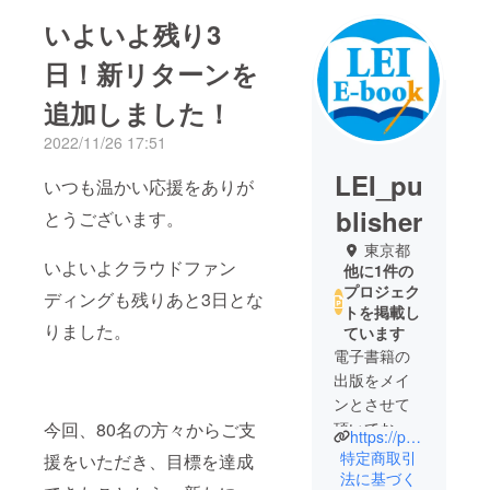
いよいよ残り3
日！新リターンを
追加しました！
2022/11/26 17:51
LEI_pu
いつも温かい応援をありが
blisher
とうございます。
東京都
いよいよクラウドファン
他に1件の
プロジェク
ディングも残りあと3日とな
トを掲載し
りました。
ています
電子書籍の
出版をメイ
ンとさせて
今回、80名の方々からご支
頂いており
https://peraichi.com/landing_pages/view/tco23
ます。LEI出
特定商取引
援をいただき、目標を達成
版と申しま
法に基づく