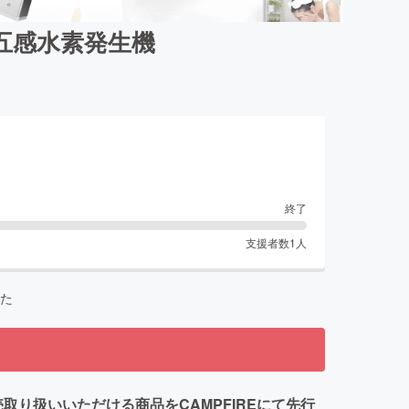
五感水素発生機
終了
支援者数
1
人
た
り扱いいただける商品をCAMPFIREにて先行