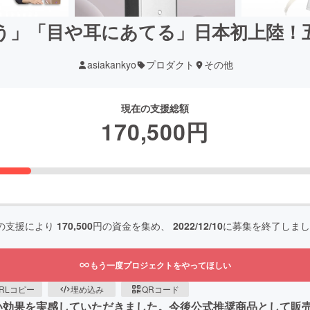
う」「目や耳にあてる」日本初上陸！
asiakankyo
プロダクト
その他
現在の支援総額
170,500
円
の支援により
170,500
円の資金を集め、
2022/12/10
に募集を終了しまし
もう一度プロジェクトをやってほしい
RLコピー
埋め込み
QRコード
効果を実感していただきました。今後公式推奨商品として販売取