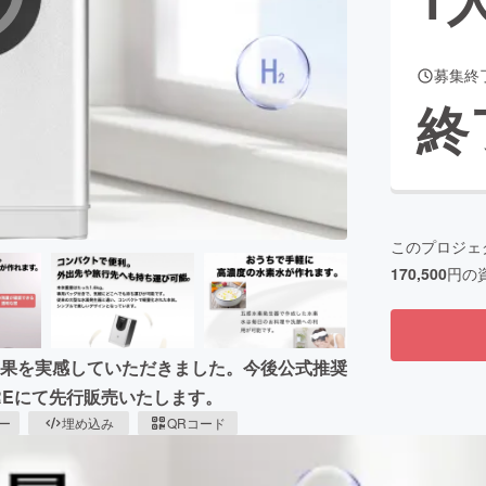
募集終
CAMPFIRE for Social Good
CAMPFIRE Creation
終
CAMPFIREふるさと納税
machi-ya
コミュニティ
このプロジェ
170,500
円の
効果を実感していただきました。今後公式推奨
REにて先行販売いたします。
ピー
埋め込み
QRコード