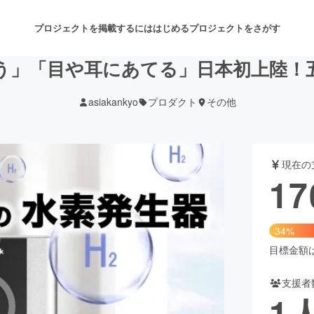
プロジェクトを掲載するには
はじめる
プロジェクトをさがす
う」「目や耳にあてる」日本初上陸！
asiakankyo
プロダクト
その他
注目のリターン
注目の新着プロジェクト
募集終了が近いプロジェクト
も
現在の
音楽
舞台・パフォーマンス
17
ゲーム・サービス開発
フード・飲食店
34%
書籍・雑誌出版
アニメ・漫画
目標金額は5
支援者
チャレンジ
ビューティー・ヘルスケ
1