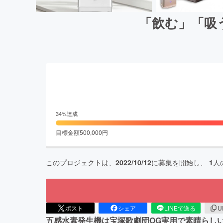
「飲む」「吸
34
%達成
目標金額
500,000
円
このプロジェクトは、
2022/10/12
に募集を開始し、
1
人
ポスト
シェア
LINEで送る
U
五感水素発生機は宝塚歌劇団OG実用で素晴らしい