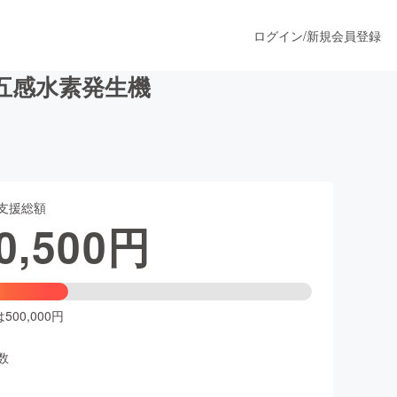
ログイン
/
新規会員登録
五感水素発生機
うすぐ公開されます
支援総額
プロダクト
0,500
円
ファッション
スポーツ
00,000円
数
ア
ソーシャルグッド
人