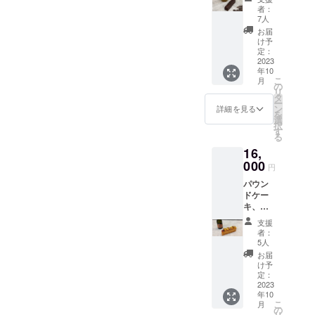
みの価
じっく
後に冷
温多湿
者：
格で
り時間
蔵庫で1
7人
を避け､
す。 フ
をかけ
週間熟
25℃以
お届
ランス
て焼き
成させ
け予
下で保
産ショ
上げま
定：
ること
存して
コラを
2023
した。
で、お
くださ
年10
ブレン
少しで
酒とパ
い。 賞
こ
月
ドし、
も温度
の
ウンド
味期
リ
しっと
が高く
タ
生地に
限：冷
ー
りと焼
なった
ン
一体感
詳細を見る
蔵で解
を
き上げ
り、焼
選
が生ま
凍後5日
択
ること
く時間
す
れ、ま
間 ※ア
る
で、ま
が長く
ろやか
ルコー
16,
るで口
なって
さとき
ルに弱
の中に
000
しまう
めの細
い体質
円
いれた
と色が
かさ、
の方、
パウン
だけで
くすん
香りの
お子
ドケー
溶けて
でしま
良さが
様、妊
キ、テ
しまう
うた
より感
婦・授
リーヌ
ような
め、調
じられ
乳期の
支援
の4本
食感に
整に苦
るよう
者：
方、及
セット
仕上げ
戦した
5人
になっ
び車を
です。
まし
商品で
ていま
お届
運転さ
※送料込
た。ま
す。 濃
け予
す。 サ
れる方
みの価
た桜島
定：
厚なお
イズ：
はご注
格で
2023
子みか
茶の香
長さ
意、ご
年10
す。
んのク
りの後
22cm×
遠慮く
こ
月
ラフト
の
に爽や
高さ
ださい