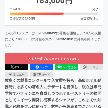
終了
61
%達成
目標金額
300,000
円
支援者数
18
人
このプロジェクトは、
2023/08/22
に募集を開始し、
18
人の支援
により
183,000
円の資金を集め、
2023/10/31
に募集を終了しま
した
もう一度プロジェクトをやってほしい
ポスト
シェア
LINEで送る
URLコピー
埋め込み
QRコード
数多くの製菓コンクールで入賞歴を持ち、高級ホテル勤
務時には多くの著名人にデザートを提供し、現在は専門
学校でパティシエを育成しつつホテルペストリーの顧問
としてスイーツ開発に従事するシェフが、これまでの知
識と経験をフルに使って、材料から製造までこだわりぬ