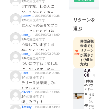
1件
の支援者です
専門学校、社会人に
なってからたくさんお
pamwpjw
2023/09/05 10:38
世話になりました！
リターンを
1件
の支援者です
先輩と一緒に応援して
友人からの紹介でプロ
選ぶ
います！頑張ってくだ
ジェクトにたどり着き
user_881f8a51e784
2023/09/03 11:00
さい！
ました。とてもおいし
2件
の支援者です
目標金額
そうで素敵なケーキ、
応援しています！頑
未達でも
張ってください！
リターン
user_cc1bfbc7f4a4
2023/09/03 07:39
が届きま
1件
の支援者です
す
(All-in
ついにですね！楽しみ
方式)
にしています。私も
4,5
user_858a85108814
2023/09/02 22:04
00
色々な人に共有してい
円
1件
の支援者です
きます！(市川)
日本酒
テリーヌ抹茶楽しみに
のパウ
しています。
ンド
olivierrain
2023/08/27 11:54
ケーキ
支援
2件
の支援者です
※送料込
者：
みの価
楽しみです！
3人
格で
お届
Tatsuya_Mori
2023/08/23 14:29
す。 酒
け予