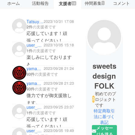
ホーム
活動報告
仲間募集
コメント
支援者
1
18
Tatsuya_Mori
2023/10/31 17:08
2件
の支援者です
応援しています！頑
張ってください！
user_b0f61e196f84
2023/10/05 15:18
1件
の支援者です
楽しみにしております
sweets
♪
yamanekoADAM
2023/09/28 21:24
design
93件
の支援者です
yamanekoADAM
2023/09/28 21:23
FOLK
93件
の支援者です
初めてのプ
微力ですが御支援致し
ロジェクト
ます。
です
user_72ed830caaf4
2023/09/25 23:37
特定商取引
1件
の支援者です
法に基づく
応援しています！頑
表記
張ってください！
メッセー
user_4cc9d3acc1a4
2023/09/05 19:49
ジを送る