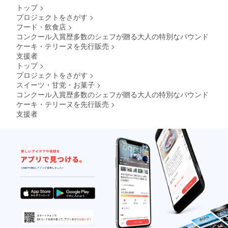
冷蔵で
コール
プード
トップ
>
オレン
解凍後
に弱い
ル、
ジ 大
プロジェクトをさがす
>
72時間
体質の
アーモ
豆を含
フード・飲食店
>
以内に
方、お
ンドダ
む）
コンクール入賞歴多数のシェフが贈る大人の特別なパウンド
お召し
子様、
イス、
上がり
ケーキ・テリーヌを先行販売
>
妊婦・
カ
くださ
授乳期
シュー
支援者
い ※冷
の方、
ナッツ
トップ
>
凍の場
及び車
ロース
プロジェクトをさがす
>
合、賞
を運転
ト、カ
スイーツ・甘党・お菓子
>
味期限
される
シュー
は製造
コンクール入賞歴多数のシェフが贈る大人の特別なパウンド
方はご
ナッ
日より
注意、
ケーキ・テリーヌを先行販売
>
ツ、ピ
60日 ※
ご遠慮
スタチ
支援者
アル
くださ
オ、濃
コール
い 原材
縮あん
に弱い
料：
ず
体質の
チョコ
ビュー
方、お
レート
レ、ト
子様、
（国内
レハー
妊婦・
製造）
ス、
授乳期
（ココ
ベーキ
の方、
アバ
ングパ
及び車
ター
ウ
を運転
砂糖
ダー、
される
乳糖
ソルビ
方はご
バター
トー
注意、
ミルク
ル、果