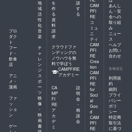
ン、香
地
を
談
オレン
CAM
あんし
料（一
ジ、、
域
作
す
PFI
ん・安
部に乳
大豆、
活
る
る
成分、
RE
全への
りんご
性
資
卵 大
コ
取り組
を含む)
化
料
豆を含
ミュ
み
む）
プロ
音
請
ニ
ニュー
ダク
楽
求
ティ
ス
ト
CAM
ヘルプ
クラウドファ
フー
チ
PFI
お問い
ンディングの
ド・
ャ
RE
合わせ
ノウハウを無
飲食
レ
Crea
料で学ぼう
店
ン
tion
各種規定
CAMPFIRE
ジ
CAM
アカデミー
アニ
ス
利用規
PFI
メ・
ポ
約
RE
漫画
ー
CA
説
細則
for
ツ
MP
明
プライ
Soci
ファ
映
FI
会
バシー
al
ッ
像
RE
・
ポリ
Goo
ショ
・
ア
相
シー
d
ン
映
カ
談
特定商
CAM
画
デ
会
取引法
PFI
ゲー
書
ミ
に基づ
RE
ム・
籍