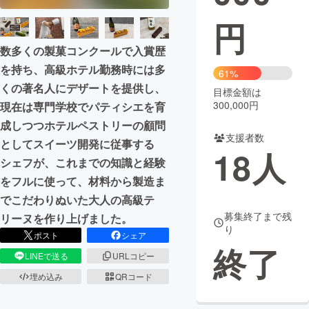
円
まちづくり・地域活性化
数多くの製菓コンクールで入賞歴
CAMPFIRE for Social Good
CAMPFIRE Creation
を持ち、高級ホテル勤務時には多
61%
くの著名人にデザートを提供し、
CAMPFIREふるさと納税
machi-ya
コミュニティ
目標金額は
300,000円
現在は専門学校でパティシエを育
成しつつホテルペストリーの顧問
支援者数
としてスイーツ開発に従事する
18
人
シェフが、これまでの知識と経験
をフルに使って、材料から製造ま
でこだわりぬいた大人の高級テ
募集終了まで残
リーヌを作り上げました。
り
ポスト
シェア
終了
LINEで送る
URLコピー
埋め込み
QRコード