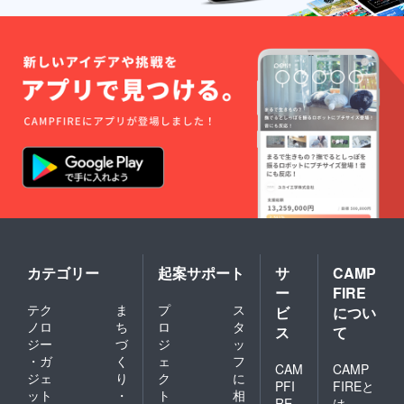
ご遠慮
パウ
糖ぶど
くださ
ダー
う糖
い 原材
抹茶
液、ペ
料：卵
全粉
クチ
（国
乳）生
ン、ク
産）
クリー
エン
チョコ
ム、
酸、香
レート
卵、バ
料､ロー
（砂
ター、
カスと
糖 全
洋酒、
ビーン
粉乳
砂糖、
ガム、
ココア
トレハ
クチナ
バ
ロー
シ色
ター
ス、乳
素、ビ
カカオ
化剤、
タミン
マス）
レシチ
C、紅麹
バ
ン、香
色素、
ター、
料（一
グリセ
脱脂濃
部に乳
リン脂
カテゴリー
起案サポート
サ
CAMP
縮乳、
成分、
肪酸エ
ー
FIRE
洋酒、
卵、大
ステル､
テク
ま
プ
ス
サラダ
ビ
につい
豆アー
(一部に
油、砂
モン
ノロ
ち
ロ
タ
乳成
ス
て
糖、ト
ド、オ
分、
ジー
づ
ジ
ッ
レハ
レンジ
卵、小
・ガ
く
ェ
フ
ロー
CAM
CAMP
を含
麦、
ジェ
り
ク
に
ス、レ
む）
アーモ
PFI
FIREと
ット
・
ト
相
シチ
ンド、
RE
は