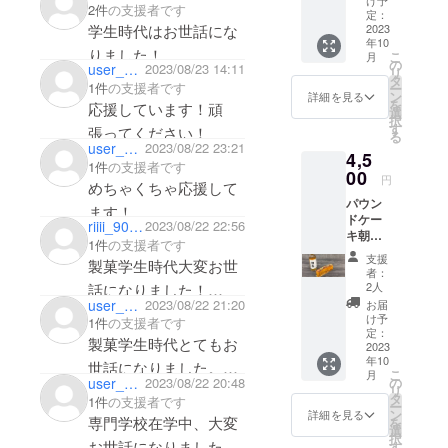
2件
の支援者です
粕と米
定：
麴を生
2023
学生時代はお世話にな
年10
地に練
りました！
こ
月
りこ
の
user_c8ea98f57204
2023/08/23 14:11
リ
み、さ
応援してます！
タ
1件
の支援者です
ー
らに日
ン
詳細を見る
を
応援しています！頑
本酒に
選
択
漬け込
す
張ってください！
る
んだド
user_0b872a4a5674
2023/08/22 23:21
4,5
ライフ
1件
の支援者です
ルーツ
00
円
めちゃくちゃ応援して
を使
パウン
用。香
ます！
ドケー
り高い
riiii_9002
2023/08/22 22:56
頑張ってください！
キ朝倉
パウン
1件
の支援者です
※送料込
ドケー
支援
製菓学生時代大変お世
みの価
キに仕
者：
格で
上げま
2人
話になりました！
す。 樽
した。
user_61bd142ab9a4
2023/08/22 21:20
お届
まだまだご活躍されて
で6年熟
食べた
け予
1件
の支援者です
成させ
時に日
定：
いると知り、私も頑張
製菓学生時代とてもお
た焼酎
2023
本酒の
らなきゃなと思いまし
年10
を、極
香りと
世話になりました。
こ
月
めて
麹の香
の
user_beacaed87654
2023/08/22 20:48
た。微力ではあります
リ
赤木先生の授業は楽し
しっと
り、そ
タ
1件
の支援者です
ー
が、応援しています！
りとな
してド
ン
くてとても為になるこ
詳細を見る
専門学校在学中、大変
を
るよ
ライフ
選
頑張ってください！！
択
とばかりで卒業してか
う、限
ルーツ
お世話になりました。
す