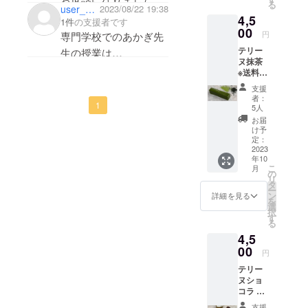
る
界まで
user_2f569ba3cc94
2023/08/22 19:38
の甘い
らも役に立ってます！
スイーツの探求を続け
4,5
生地に
香りが
1件
の支援者です
微力ですが少しでも力
染み込
00
まるで
る先生をこれからも応
円
専門学校でのあかぎ先
ませて
フルー
になれると嬉しいで
援しています！
テリー
いま
生の授業は
ティー
す！
ヌ抹茶
す。ま
な日本
基礎的な知識から応用
※送料込
た長期
酒を食
頑張ってください！
みの価
間ブラ
的な知識まで
べてい
支援
格で
ンデー
るよう
者：
しっかり細かく丁寧に
す。 佐
1
に付け
な感じ
5人
賀県嬉
込んだ
教えてくださったので
が得ら
お届
野産の
ドライ
れるパ
け予
とても勉強になりまし
玉緑茶
いちじ
定：
ウンド
を混ぜ
2023
くや
た。
ケーキ
年10
込んだ
レーズ
です。
本当に感謝していま
こ
月
色鮮や
ン、カ
の
サイ
リ
かに仕
シュー
す！
タ
ズ：長
ー
上げた
ナッツ
ン
さ
詳細を見る
あかぎ先生の作るお菓
を
テリー
やアー
選
22cm×
択
ヌで
モンド
子が好きなので
す
高さ
る
す。お
を混ぜ
7.5cm×
オンライン販売も楽し
4,5
茶の風
込みま
幅
味や苦
00
した。
みにしています！😊
3.5cm
円
み、深
さらに
センチ
テリー
い緑色
生地に
保存方
ヌショ
を出せ
お酒を
法：直
コラ ※
るよう
染み込
射日
送料込
低温で
ませた
光・高
支援