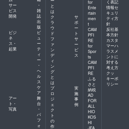
ー
く表記
for
サー
・
と
情報セ
Ente
ビス
雑
は
キュリ
rtain
開発
誌
ク
サ
ティ方
men
出
ラ
ポ
針
t
版
ウ
ー
反社基
CAM
ビジ
ビ
ド
ト
本方針
PFI
ネ
ュ
フ
サ
カスタ
RE
ス・
ー
ァ
ー
マーハ
for
起業
テ
ン
ビ
ラスメ
Spor
ィ
デ
ス
ントに
ts
ー
ィ
対する
CAM
・
ン
考え方
PFI
ヘ
グ
クッ
RE
ル
と
キーポ
ふる
ス
は
リシー
さと
ケ
プ
実
納税
ア
ロ
施
AD
アー
舞
ジ
事
FOR
ト・
台
ェ
例
ALL
写真
・
ク
HIO
パ
ト
KOS
フ
の
HI
ォ
作
JFA