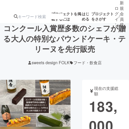
新
ロ
規
グ
会
プロジェクトを掲
はじ
プロジェクト
/
載するには
める
をさがす
イ
員
ン
登
コンクール入賞歴多数のシェフが贈
録
る大人の特別なパウンドケーキ・テ
リーヌを先行販売
人気のプロ
注目のリ
注目の新着プロ
募集終了が近いプ
もうすぐ公開
ジェクト
ターン
ジェクト
ロジェクト
されます
sweets design FOLK
フード・飲食店
アート・写真
音楽
現在の支援総
テクノロジー・ガジェット
ゲーム・サ
額
183,
映像・映画
書籍・雑誌
000
ビジネス・起業
チャレンジ