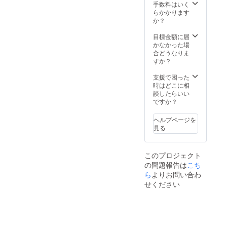
仕上げ
手数料はいく
のを
方、及
ダー、
ること
らかかります
使って
び車を
ペクチ
で、中
か？
いま
運転さ
ン、酸
の水分
す。 サ
れる方
味料
とお酒
目標金額に届
イズ：
はご注
（クエ
の香り
かなかった場
長さ16
意、ご
ン
を閉じ
合どうなりま
㎝×幅4
遠慮く
酸）、
込めて
すか？
㎝×高さ
ださい
酸化防
おくこ
2.5㎝セ
原材
止剤
とがで
支援で困った
ンチ
料：ド
（亜硫
き、美
時はどこに相
（173ℊ
ライい
酸
味しさ
談したらいい
） 賞味
ちじく
塩）、
と風味
ですか？
期限：
（トル
香料、
を保て
冷蔵で
コ
ビタミ
るよう
解凍後
産）、
ヘルプページを
ン、紅
になっ
７２時
バ
見る
麹色
ていま
間以内
ター、
素、着
す。 サ
にお召
全卵、
色料
イズ：
し上が
砂糖、
（黄
このプロジェクト
長さ
りくだ
小麦
４、黄
の問題報告は
こち
16cm×
さい ※
粉、洋
５）
ら
よりお問い合わ
幅4cm×
冷凍で
酒、ア
（一部
高さ2.5
の賞味
せください
プリ
に乳成
㎝セン
期限は
コット
分、
チ
製造日
ジャ
卵、小
（183ℊ
より６
ム、
麦、
） 賞味
０日 ※
アーモ
アーモ
期限：
アル
ンド
ンド、