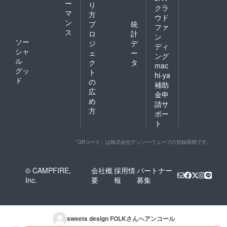
ー
り
クラ
マ
方
ウド
ン
プ
統
ファ
ス
ロ
計
ン
ソー
ジ
デ
ディ
シャ
ェ
ー
ング
ル
ク
タ
mac
グッ
ト
hi-ya
ド
の
補助
広
金申
め
請サ
方
ポー
ト
「QRコード」は株式会社デンソーウェーブの登録商標です。
© CAMPFIRE,
会社概
採用情
パートナー
Inc.
要
報
募集
sweets design FOLK
さんへアンコール