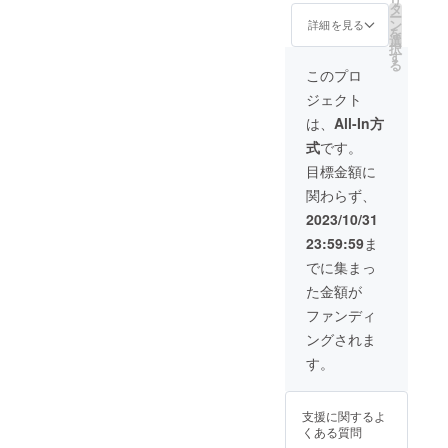
リ
ジンを
タ
かさも
7.5cm×
小麦粉
ー
加え、
ン
感じら
詳細を見る
幅
（国内
を
チョコ
選
れるよ
3.5cm
製造）
択
の苦み
す
う何度
センチ
バ
る
と香ば
も施策
このプロ
保存方
ター、
しさの
を繰り
法：直
砂糖、
ジェクト
後に、
返し完
射日
ドライ
柑橘系
成させ
は、
All-In方
光・高
フルー
のフ
まし
温多湿
ツ、酒
式
です。
ルー
た。玉
を避け､
粕、全
ティー
緑茶は
目標金額に
25℃以
卵、日
な香り
嬉野な
下で保
本酒、
関わらず、
を感じ
どごく
存して
カ
ること
限られ
2023/10/31
くださ
シュー
が出来
た地域
い。 賞
ナッ
23:59:59
ま
ます。
でしか
味期
ツ、
また、
栽培さ
でに集まっ
限：冷
アーモ
全体を
れてい
蔵で解
ンド、
た金額が
薄い
ないも
凍後5日
アプリ
チョコ
ので、
ファンディ
間 ※ア
コット
レート
高級旅
ルコー
ジャ
ングされま
でコー
館やク
ルに弱
ム、ト
ティン
ルーズ
す。
い体質
レハ
グし、
トレイ
の方、
ロー
ボンボ
ンなど
お子
ス、
ンショ
で利用
様、妊
ベーキ
支援に関するよ
コラの
されて
婦・授
ングパ
くある質問
ように
いるも
乳期の
ウ