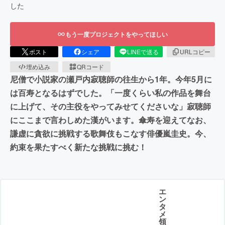
した
もう一度プロジェクトをやってほしい
ポスト
シェア
LINEで送る
URLコピー
埋め込み
QRコード
尼僧で小説家の瀬戸内寂聴師の往生から1年。今年5月に
は百寿となるはずでした。「一度くらい私の作品を舞台
に上げて、その主役をやってみせてくださいな」寂聴師
にここまで言わしめた漢がいます。傘寿を迎えてなお、
謙虚に貪欲に挑戦する歌舞伎もこなす俳優嵐圭史。今、
約束を果たすべく新たな挑戦に挑む！
エ
ン
タ
メ
領