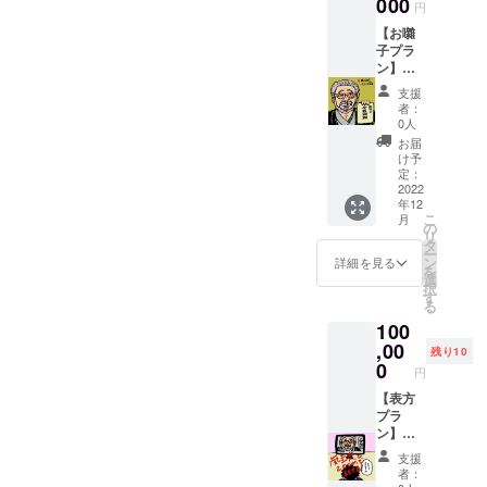
戦するサポートをしつつも
000
承りま
金対応
円
今回の
す。
は出来
自分自身が「想いをカタチ
【お囃
舞台公
（特に
かねま
子プラ
演の台
ない場
す） ※
にする」ことを続けていき
ン】応
本（１
合は、
当日会
援した
２０
宛名無
たいとより一層思うキッカ
場の受
支援
くて公
ペー
しのサ
付にて
者：
演を観
ケになりました。関わって
ジ）の
インに
0人
お渡し
たい方
複製
なりま
いたし
お届
下さったみなさま、応援し
向けプ
（嵐圭
す） 読
け予
ます。
ラン
史直筆
定：
み物と
※その際
て下さったみなさま！改め
→「一
2022
サイン
して
に、お
年12
の柝プ
入り／
「舞台
まして本当にありがとうご
名前と
こ
月
ラン」
非売
の
公演」
身分証
リ
＋「嵐
ざいます！これからも「嵐
品）を1
タ
を楽し
明書の
ー
圭史の
部お届
ン
める！
詳細を見る
ご提示
を
圭史の物語」を見守り、時
新作著
けしま
選
舞台の
をよろ
択
書1冊」
す。 ※
す
裏側の
しくお
には共に創っていっていた
る
〇嵐圭
備考欄
世界に
願い致
100
史の新
にサイ
触れら
だけると幸いです！石塚玲
します
作著書
,00
ン用の
れる！
（当日
残り10
「余韻
央最後に嵐圭史より承った
宛名の
0
レター
提示が
円
嫋嫋」
ご希望
パック
出来な
メッセージを記載致しま
（直筆
【表方
承りま
にて、
い場合
サイン
プラ
す。
11月末
は、差
す。「若い石塚玲央君、南
入り）
ン】応
（特に
から12
額のお
を1冊お
援した
ない場
月にか
愛梨さんの情熱に身を委
支払い
支援
届けし
くて公
合は、
けて
をお願
者：
ます。
演を観
宛名無