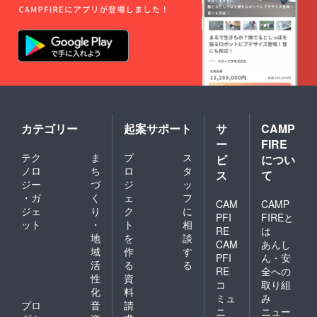
台公演
ター
きがあ
のチ
パック
る場合
ケット1
にてお
のみ対
枚（当
送り致
応致し
日）※指
しま
ます←
定席で
す。 〇
要問合
す →東
一の柝
せ確
京公演
プラ
認） 〇
（11月
ン：
秘花
3・4・5
「裏方
（文庫
日）と
プラ
版）1冊
カテゴリー
起案サポート
サ
CAMP
京都公
ン」＋
→秋に
ー
FIRE
演（11
「公演
新潮社
テク
ま
プ
ス
月18・
チケッ
ビ
につい
さんか
19日）
ト」＋
ら出版
ノロ
ち
ロ
タ
ス
て
と名古
「秘花1
される
ジー
づ
ジ
ッ
屋公演
冊」 〇
文庫版
・ガ
く
ェ
フ
（11月
裏方プ
CAM
CAMP
の「秘
ジェ
り
ク
に
21日）
ラン：
花」を1
PFI
FIREと
ット
・
ト
相
が対象
今回の
冊お届
RE
は
です ※
舞台公
地
を
談
けいた
CAM
あんし
大阪公
演の台
しま
域
作
す
PFI
ん・安
演は一
本（１
す。 ※
活
る
る
般サイ
２０
RE
全への
新潮社
性
資
トで購
ペー
さんに
コ
取り組
化
料
入くだ
ジ）の
よる許
ミュ
み
さい
複製
プロ
音
請
可をい
ニ
ニュー
（定価
（嵐圭
ただい