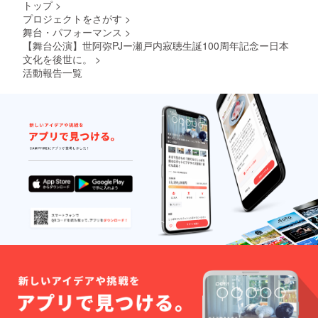
トップ
>
み物と
サイン
証・マ
プロジェクトをさがす
>
して
入り）
イナン
舞台・パフォーマンス
>
「舞台
を1冊お
バー・
公演」
届けし
【舞台公演】世阿弥PJー瀬戸内寂聴生誕100周年記念ー日本
免許
を楽し
ます。
証・パ
文化を後世に。
>
める！
→嵐圭
スポー
活動報告一覧
舞台の
史が今
トな
裏側の
まで出
ど）で
世界に
した
確認の
触れら
エッセ
上 その
れる！
イ集の
場でチ
レター
中から
ケット
パック
厳選し
をお渡
にて、
まとめ
しいた
11月末
た書籍
します
から12
（２０
（※な
月にか
８ペー
お、指
けて
ジ） ※
定観劇
（年
備考欄
日以外
内）に
にサイ
の日に
順次お
ンの宛
振替す
送り致
名をご
ること
しま
記入お
は原則
す。 〇
願いし
不可と
公演チ
ます ※
させて
ケッ
出版次
いただ
ト：世
第、順
きます
阿弥舞
次レ
が、空