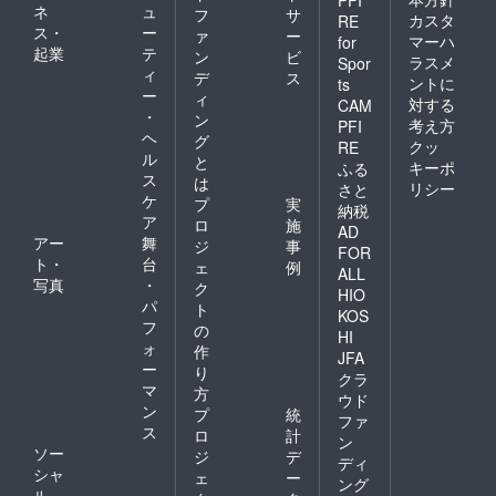
ネ
ュ
フ
サ
証・パ
にて、
カスタ
RE
ス・
ー
スポー
11月末
ァ
ー
マーハ
for
トな
から12
起業
テ
ン
ビ
ラスメ
Spor
ど）で
月にか
ィ
デ
ス
ントに
ts
確認の
けて
ー
ィ
対する
上 その
（年
CAM
・
ン
場でチ
内）に
考え方
PFI
ヘ
ケット
順次お
グ
クッ
RE
をお渡
送り致
ル
と
キーポ
ふる
しいた
しま
ス
は
リシー
さと
します
す。 〇
ケ
プ
実
納税
（※な
公演チ
ア
ロ
施
お、指
ケッ
AD
アー
舞
ジ
事
定観劇
ト：世
FOR
ト・
台
日以外
阿弥舞
ェ
例
ALL
の日に
台公演
写真
・
ク
HIO
振替す
のチ
パ
ト
KOS
ること
ケット1
フ
の
は原則
枚（当
HI
ォ
作
不可と
日）※特
JFA
ー
させて
別席で
り
クラ
いただ
ご案内
マ
方
ウド
きます
→前3列
ン
プ
統
ファ
が、空
指定エ
ス
ロ
計
きがあ
リアか
ン
ソー
ジ
デ
る場合
ら先着
ディ
シャ
のみ対
順でお
ェ
ー
ング
応致し
好きな
ル