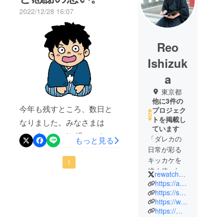
2022/12/28 16:07
Reo
Ishizuk
a
東京都
他に3件の
今年も残すところ、数日と
プロジェク
トを掲載し
なりました。みなさまは
ています
2022年いかがお過ごしだっ
「ダレカの
もっと見る
たでしょうか。僕にとって
日常が彩る
キッカケを
2022年は色んな意味で「一
1
描く侍」(彩
rewatch_debeso
人の限界」に触れた年だっ
るサムライ)
https://account.kdp.amazon.co.jp/#address
たように思われます。さ
として「教
https://shizhonglingyang.hatenablog.com
https://www.instagram.com/rewatch_debeso
育」「アー
て、ようやく腰を下ろして
https://m.facebook.com/profile.php?id=100022524858782
ト」「コ