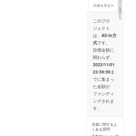
タ
願い致
ー
す） ※※
圭史に
支援大
公演チ
ン
詳細を見る
します
を
出版次
よる舞
歓
ケッ
選
択
第、順
台に纏
迎！！
ト：世
す
る
次レ
わる小
！嵐圭
阿弥舞
このプロ
ター
レク
史が喜
台公演
ジェクト
パック
チャー
び飛び
のチ
にてお
（20分
ます。
ケット1
は、
All-In方
送り致
～30分
メール
枚（当
式
です。
しま
程度）
にてお
日）※指
す。 〇
参加者
礼の
定席で
目標金額に
一の柝
による
メッ
す →東
関わらず、
プラ
質疑応
セージ
京公演
ン：
答（30
をお送
（11月
2022/11/01
「裏方
分～40
り致し
3・4・5
23:59:59
ま
プラ
分程
ます。
日）と
ン」＋
度） ※
京都公
でに集まっ
「公演
こちら
演（11
た金額が
チケッ
は全公
月18・
ト」＋
演終了
19日）
ファンディ
「秘花1
後、11
と名古
ングされま
冊」 〇
月末頃
屋公演
裏方プ
に別途
（11月
す。
ラン：
ご案内
21日）
今回の
致しま
が対象
舞台公
す ※録
です ※
支援に関するよ
演の台
画はＮ
大阪公
くある質問
本の複
Ｇとさ
演は一
製（嵐
せてい
般サイ