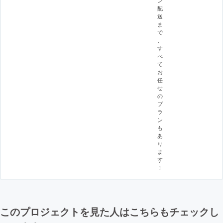
ン
配
送
ま
で
、
す
べ
て
お
任
せ
の
プ
ラ
ン
も
あ
り
ま
す
！
このプロジェクトを見た人はこちらもチェックし