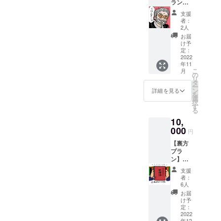
抵の場合は既にある自分の
ラン】
※35歳以
メディアを活かして挑戦
支援
下の
者：
方、10
し、それでもムズカシイも
2人
枠限
お届
の）正直、不安がたくさん
定！！
け予
！ 正直
定：
ありました。企画として
ムリし
2022
年11
てま
も、準備が万端だったか？
こ
月
す・・
の
リ
・しか
と問われるとだいぶ目まぐ
タ
ー
し！少
ン
詳細を見る
を
るしい毎日の中の挑戦だっ
しでも
選
択
幅広い
す
たなと感じます。そんな挑
る
層の方
10,
に「舞
戦ではありましたが、南愛
台の魅
000
円
力」を
梨さんを中心にサポートし
【裏方
お届け
プラ
ていただいたおかげでなん
する
ン】直
キッカ
とか「オンライン世界に一
接公演
ケを！
支援
には足
との想
者：
歩踏み出す」という想いを
を運べ
いで打
6人
ないけ
ち出し
カタチにしきることがで
お届
れど
たプラ
け予
「応援
き、そして設定していた目
ンで
定：
した
2022
す。 公
年12