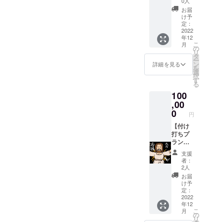
ね、人生初のクラウドファ
（年
0人
いする
→嵐圭
たい方
しのサ
内）に
ことに
お届
ンディングに挑みました。
史が今
向けプ
インに
順次お
け予
なる旨
まで出
ラン
なりま
定：
送り致
ご了承
今の若き人々の感性や能力
した
→「お
2022
す） 読
しま
くださ
年12
エッセ
囃子プ
み物と
す。 ※※
にホトホト感心しながら、
い） →
こ
月
イ集か
ラン」
して
の
台本複
名前の
リ
ら厳選
＋「嵐
後ろから付いていきまし
「舞台
タ
製の許
分かる
ー
してま
圭史と
公演」
ン
可は取
詳細を見る
身分証
を
た。厳しい社会状況の中、
とめた
zoomで
を楽し
選
得済み
明書
択
書籍で
お話
める！
す
です
（保険
貴重な御浄財をお寄せくだ
る
す（２
権」 〇
舞台の
証・マ
100
０８
嵐圭史
裏側の
さいました皆々様に、心よ
イナン
ペー
とzoom
,00
世界に
バー・
ジ） ※
でお話
りの感謝を申し上げま
触れら
0
免許
円
備考欄
権：こ
れる！
証・パ
す。」嵐 圭史
にサイ
のプラ
【付け
レター
スポー
ンの宛
ンでご
打ちプ
パック
トな
名をご
支援い
ラン】
にて、
ど） ※
記入お
ただい
リター
11月末
備考欄
支援
願いし
た方を
ン無し
から12
にフル
者：
ます
嵐圭史
で応援
月にか
2人
ネーム
（特に
との
したい
けて
（身分
お届
ない場
zoom対
方向け
（年
け予
証明書
合は、
話にご
のプラ
内）に
定：
と同じ
宛名無
招待！
ン お気
2022
順次お
もの）
年12
しのサ
（1h）
持ちの
送り致
の御記
こ
月
インに
→内
分だけ
しま
の
載をお
リ
なりま
容：嵐
上乗せ
す。 〇