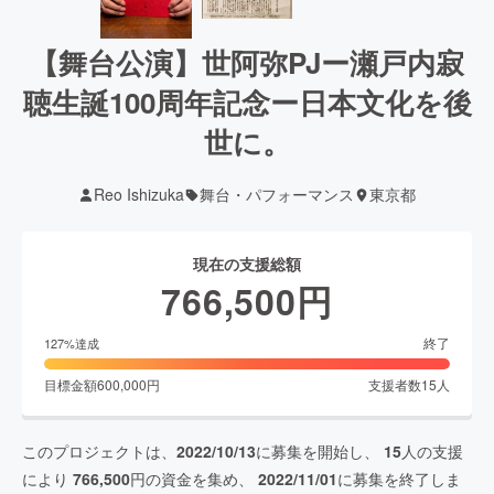
【舞台公演】世阿弥PJー瀬戸内寂
聴生誕100周年記念ー日本文化を後
世に。
Reo Ishizuka
舞台・パフォーマンス
東京都
現在の支援総額
766,500
円
終了
127
%達成
目標金額
600,000
円
支援者数
15
人
このプロジェクトは、
2022/10/13
に募集を開始し、
15
人の支援
により
766,500
円の資金を集め、
2022/11/01
に募集を終了しま