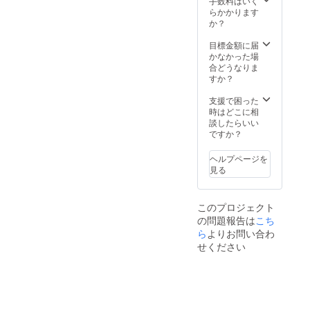
手数料はいく
圭史直
ただき
トで購
らかかります
筆サイ
ます
入くだ
か？
ン入り
（運営
さい
／非売
側で運
（定価
目標金額に届
品）を1
営向上
9000
かなかった場
部お届
のため
円） ※※
合どうなりま
けしま
のアー
備考欄
すか？
す。 →
カイブ
に観劇
台本の
は撮ら
希望日
支援で困った
複製
せてい
と時間
時はどこに相
（１２
ただき
の記入
談したらいい
０ペー
ます）
をお願
ですか？
ジ） ※
〇お囃
い致し
備考欄
子プラ
ます
ヘルプページを
にサイ
ン：
※※※備考
見る
ン用の
「一の
欄にフ
宛名の
柝プラ
ルネー
ご希望
ン」＋
ムの御
このプロジェクト
承りま
「嵐圭
記載お
の問題報告は
こち
す。
史の新
願い致
（特に
作著書1
ら
よりお問い合わ
します
ない場
冊」 〇
→観劇
せください
合は、
嵐圭史
日に名
宛名無
の新作
前のわ
しのサ
著書
かる本
インに
「余韻
人確認
なりま
嫋嫋」
書類
す） 読
（直筆
（保険