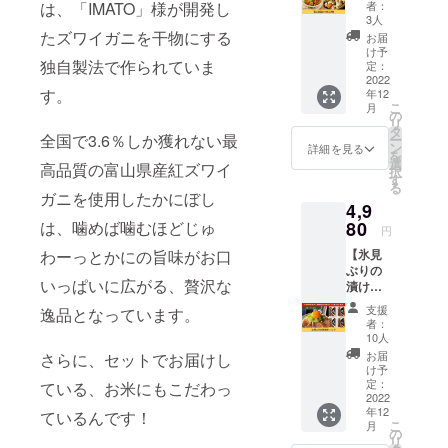
山湾で
は、「IMATO」様が開発し
者：
産者の方々
は、全
3人
国的に
たズワイガニを干物にする
と料理人
お届
も珍し
け予
独自製法で作られていま
く4種類
定：
彼らの作っ
のバイ
2022
す。
年12
貝が漁
た作品を全
こ
月
獲され
の
国のみなさ
リ
ます。
タ
全国で3.6％しか獲れない最
ー
お酒が
まに自信を
ン
詳細を見る
を
すすむ
選
高品質の富山県産紅ズワイ
もってお届
択
富山県
す
る
けする場が
自慢の
ガニを使用したかにぼし
4,9
逸品を
このお取り
お楽し
は、噛めば噛むほどじゅ
80
円
寄せ料亭と
みくだ
わーっとかにの旨味がお口
【氷見
みやまです
さい！
ぶりの
●セット
いっぱいに広がる、贅沢な
漬け丼4
内容●
そこはまる
パッ
「福来
支援
逸品となっています。
ク】 氷
魚のな
で本当にあ
者：
見ぶり
めろ
10人
るお店かの
を醤油
う」
お届
さらに、セットでお届けし
ような作品
にじっ
「バイ
け予
くり漬
貝とホ
定：
ている、お米にもこだわっ
を取り揃え
け込
2022
タテの
ています
年12
み、ご
ているんです！
ガー
こ
月
飯の上
ご自宅で非
リック
の
リ
に乗せ