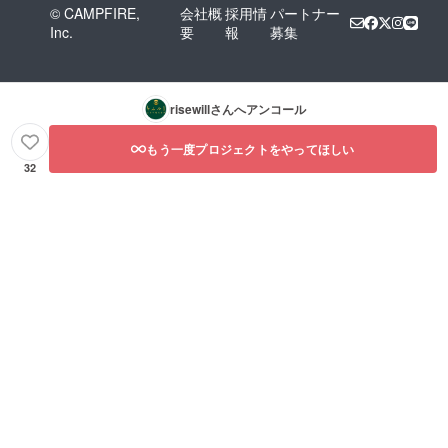
ス焼
© CAMPFIRE,
会社概
採用情
パートナー
き」は
Inc.
要
報
募集
必ず加
熱をし
てお召
し上が
り下さ
risewill
さんへアンコール
い。
もう一度プロジェクトをやってほしい
32