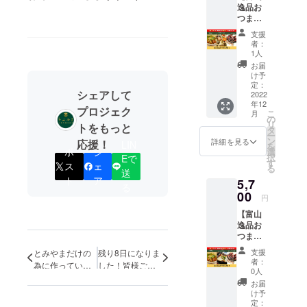
冷凍便
逸品お
ができ
さい＞
でのお
つまみ3
ます！
・お届
届けで
種・A】
＜「オ
け時間
す。 ※
支援
富山の
プショ
帯 ・ギ
送料込
者：
逸品を
ン」に
フト包
1人
みのお
集めた
てお選
装の有
値段で
お届
おつま
びくだ
無 ・の
け予
す。 ※
み3種
さい＞
定：
しの有
お届け
シェアして
セット
2022
・お届
無 ・
先が
年12
です。
け時間
メッ
プロジェク
CAMPF
こ
月
美味し
帯 ・ギ
の
セージ
IREへの
リ
トをもっと
いお酒
フト包
タ
カード
ご登録
ー
とご一
装の有
ン
の有
詳細を見る
応援！
住所と
LIN
を
緒にど
ポ
シ
無 ・の
選
無・種
異なる
択
Eで
うぞ。
しの有
す
類（画
場合、
ス
ェ
る
●セット
送
無 ・
像より
備考欄
ト
ア
5,7
内容●
メッ
お選び
る
にお届
「福来
00
セージ
くださ
け先を
円
魚のな
カード
い） ※
ご記入
【富山
めろ
の有
冷凍便
くださ
逸品お
う」
無・種
でのお
い。同
つまみ3
「バイ
類（画
届けで
じ場合
種・B】
貝とホ
像より
す。 ※
は「同
支援
とみやまだけの
残り8日になりま
富山の
タテの
お選び
送料込
者：
じ」と
為に作っていた
した！皆様ご支
逸品を
ガー
くださ
0人
みのお
ご記入
だいています！
援いただきあり
集めた
リック
い） ※
値段で
お届
くださ
がとうございま
おつま
バター
冷凍便
け予
す。 ※
い。 ■
み3種
す！【ネクスト
焼き」
定：
でのお
お届け