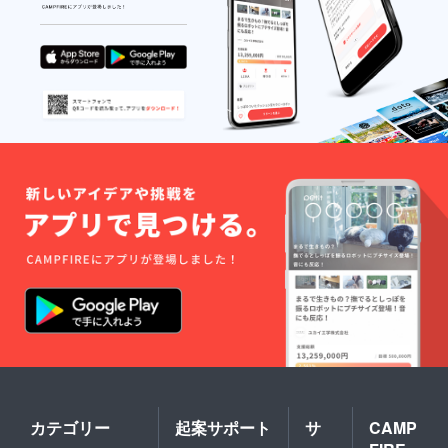
合にお
で保存
海道
は当日
いても
くださ
産）・
中にお
返金は
い。) 製
バ
召し上
いたし
造者：
ター・
がり下
かねま
かさ桜
生乳(国
さい。
す。 ※
亭 富
産)・食
再凍結
掲載期
山県富
塩・パ
は避け
間は
山市桜
セリ・
てくだ
2022年
町1丁目
ブラッ
さい。
12月か
6-18 〇
クペッ
ら1年間
カキの
パー・
です。
わさび
にんに
ソース
く・ph
焼き 原
調整剤
材料：
（乳を
冷凍牡
含む）
蠣（加
内容
熱調理
量：
用・広
100g 賞
島県
味期
産）、
限：製
マヨ
造日よ
ネー
り60日
ズ、砂
（要冷
糖、う
凍・-18
ま味調
度以下
味料、
カテゴリー
起案サポート
サ
CAMP
で保存
白だ
してく