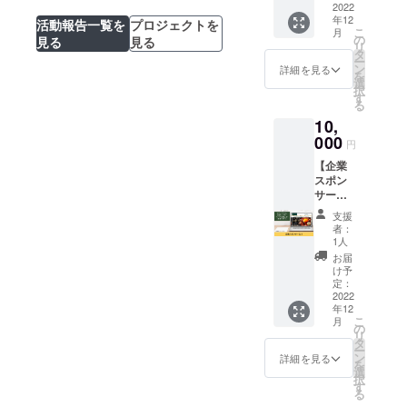
食品表
セット
2022
「ホタ
ゴール50万円に
届けで
先が
示■ 〇
年12
です。
活動報告一覧を
プロジェクトを
ルイカ
す。 ※
挑戦中です！】
CAMPF
福来魚
こ
月
ご飯の
の燻
の
送料込
見る
見る
IREへの
のなめ
リ
お供と
製」各1
タ
みのお
ご登録
ろう 原
ー
しても
セット
ン
値段で
詳細を見る
住所と
材料：
を
楽しめ
「オプ
選
す。 ※
異なる
福来魚
択
るの
ショ
す
お届け
場合、
（富山
る
で、お
ン」に
先が
備考欄
産）、
10,
酒を飲
てお選
CAMPF
にお届
味噌、
まない
000
びくだ
IREへの
け先を
円
納豆昆
方に
さい＞
ご登録
ご記入
布、
【企業
も。 ●
・お届
住所と
くださ
葱、胡
スポン
セット
け時間
異なる
い。同
麻、生
サー
内容●
帯 ・ギ
場合、
じ場合
姜、醤
（小）
「福来
フト包
備考欄
は「同
支援
油、酒
】 お取
魚のな
装の有
にお届
者：
じ」と
（小
り寄せ
めろ
無 ・の
1人
け先を
ご記入
麦・ご
料亭と
う」
しの有
ご記入
お届
くださ
ま・大
みやま
「カキ
無 ・
け予
くださ
い。 ■
豆を含
の企業
のわさ
定：
メッ
い。同
食品表
む） 内
スポン
2022
びソー
セージ
じ場合
示■ 原
容量：
年12
サーに
ス焼
カード
は「同
材料：
100ｇ
こ
月
なれる
き」
の
の有
じ」と
ぶり
（1～2
リ
権利で
「ホタ
タ
無・種
ご記入
（富山
人前）
ー
す。 お
ルイカ
ン
類（画
詳細を見る
くださ
県氷見
賞味期
を
取り寄
の燻
選
像より
い。 ■
産）、
限：製
択
せ料亭
製」各1
す
お選び
食品表
醤油、
造日よ
る
とみや
セット
くださ
示■ 〇
酒、赤