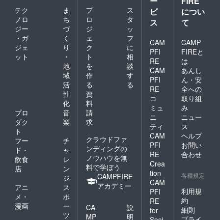
ー
FIRE
し、ね
ださ
テク
ま
プ
ス
ビ
につい
りわさ
い。）
ノロ
ち
ロ
タ
び
製造
ス
て
（卵・
ジー
づ
ジ
ッ
者：株
大豆を
式会社
・ガ
く
ェ
フ
CAM
CAMP
含む）
大 富
ジェ
り
ク
に
内容
PFI
FIREと
山県富
ット
・
ト
相
量：冷
山市牛
RE
は
地
を
談
凍牡蠣
島町１
CAM
あんし
50g、わ
域
作
す
８－７
PFI
ん・安
さび
アーバ
活
る
る
RE
全への
ソース
ンプレ
性
資
コ
取り組
70g 賞
イス B1
化
料
味期
〇ホタ
ミュ
み
プロ
音
請
限：製
ルイカ
ニ
ニュー
ダク
楽
求
造日よ
の燻製
ティ
ス
り60日
原材
ト
CAM
ヘルプ
（牡蠣
料：ホ
クラウドファ
フー
チ
PFI
お問い
は要冷
タルイ
ンディングの
ド・
ャ
凍、わ
RE
合わせ
カ(国
ノウハウを無
飲食
レ
さび
産),海洋
Crea
料で学ぼう
店
ン
ソース
深層水
tion
各種規定
CAMPFIRE
は要冷
ジ
（イカ
CAM
蔵） 製
アカデミー
を含
アニ
ス
利用規
PFI
造者：
む） 内
メ・
ポ
約
葉多
RE
容量：
漫画
ー
CA
説
舎 富
20g×2
細則
for
ツ
山県富
MP
明
（個体
プライ
Soci