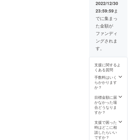
産）・
なたの
のHPで
送料込
2022/12/30
い。 ■
凍・-18
勢大町2
バ
会社の
PRでき
みのお
食品表
度以下
丁目16-
ター・
23:59:59
ま
ホーム
ます。
値段で
示■ 〇
で保存
7 ※解凍
生乳(国
ページ
https://
す。 ※
でに集まっ
福来魚
くださ
後は当
産)・食
のリン
www.to
お届け
のなめ
い。）
日中に
塩・パ
た金額が
クを掲
miyam
先が
ろう 原
製造
お召し
セリ・
載させ
a-
CAMPF
ファンディ
材料：
者：株
上がり
ブラッ
ていた
shop.co
IREへの
福来魚
式会社
下さ
クペッ
ングされま
だきま
m/ ※掲
ご登録
（富山
越田商
い。再
パー・
す。
載内容
住所と
す。
産）、
店 富
凍結は
にんに
（掲載
はメー
異なる
味噌、
山県氷
避けて
く・ph
サイ
ルにて
場合、
納豆昆
見市伊
くださ
調整剤
ズ・
打合せ
備考欄
布、
勢大町2
い。
支援に関するよ
（乳を
大） あ
させて
にお届
葱、胡
丁目16-
くある質問
含む）
なたの
いただ
け先を
麻、生
7 〇福
内容
企業名
きま
手数料はいく
ご記入
姜、醤
来魚の
量：
をお取
す。 ※
らかかります
くださ
油、酒
なめろ
100g 賞
り寄せ
ネット
か？
い。同
（小
う 原材
味期
料亭と
ワーク
じ場合
麦・ご
料：福
限：製
みやま
販売や
目標金額に届
は「同
ま・大
来魚
造日よ
のHPで
企業イ
かなかった場
じ」と
豆を含
（富山
り60日
PRでき
メージ
合どうなりま
ご記入
む） 内
産）、
（要冷
ます。
が相違
すか？
くださ
容量：
味噌、
凍・-18
https://
する場
い。 ■
100ｇ
納豆昆
度以下
www.to
合等、
支援で困った
食品表
（1～2
布、
で保存
miyam
掲載を
時はどこに相
示■ 〇
人前）
葱、胡
してく
a-
お断り
談したらいい
福来魚
賞味期
麻、生
ださ
shop.co
させて
ですか？
のなめ
限：製
姜、醤