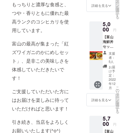
バター
タ
日常の食事
ー
もっちりと濃厚な食感と、
るだけ
焼き」
ン
詳細を見る
を
を愉しむの
で贅沢
各1セッ
選
つや・香りともに優れた最
択
な一品
ト ＜
もよし 大
す
る
になる
「オプ
高ランクのコシヒカリを使
切な人への
5,0
よう仕
ショ
贈り物とし
上げま
00
ン」に
用しています。
円
した。
てお選
てもピッタ
【富山
お好み
びくだ
リです
海鮮丼
で大葉
富山の最高が集まった「紅
さい＞
セッ
や卵
心ゆくまで
・お届
ト】 氷
ズワイガニのかにめしセッ
黄、ご
け時間
支援
富山の味を
見ぶり
ま、の
帯 ・ギ
者：
ト」、是非この美味しさを
ご堪能下さ
と福来
り、わ
フト包
5人
魚の出
さびな
装の有
い
お届
体感していただきたいで
世丼の
どを加
無 ・の
け予
セット
えてお
定：
しの有
す！
です。2
2022
召し上
無 ・
年12
種をご
がり下
メッ
こ
月
飯に盛
さい。
の
セージ
ご支援していただいた方に
リ
り付け
4パック
タ
カード
ー
て食べ
はお届けを楽しみに待って
でのお
ン
の有
詳細を見る
を
たり、
届けで
選
無・種
択
いただければと思います！
それぞ
す！ ＜
す
類（画
る
れで食
「オプ
像より
5,7
べたり
ショ
お選び
引き続き、当店をよろしく
といろ
00
ン」に
くださ
円
んな楽
てお選
い） ※
お願いいたします(^o^)
【富山
しみ方
びくだ