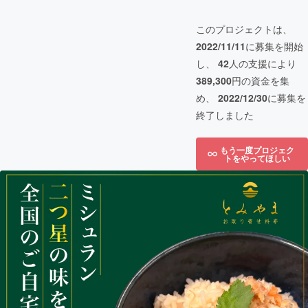
このプロジェクトは、
2022/11/11
に募集を開始
し、
42
人の支援により
389,300
円の資金を集
め、
2022/12/30
に募集を
終了しました
もう一度プロジェク
トをやってほしい