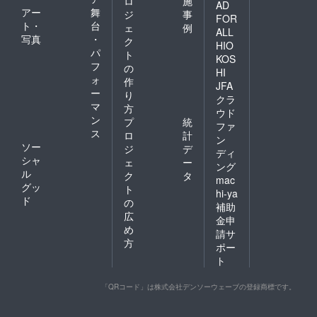
ロ
施
AD
度以下
上がり
アー
舞
ジ
事
で保存
FOR
下さ
ト・
台
ェ
例
くださ
い。再
ALL
写真
・
い。）
ク
凍結は
HIO
製造
パ
避けて
ト
KOS
者：泊
くださ
フ
の
HI
漁業協
い。
ォ
作
同組合
JFA
ー
り
所属
クラ
マ
愛場商
方
ウド
店 富
ン
プ
統
ファ
山県朝
ス
ロ
計
ン
日町宮
ソー
ジ
デ
ディ
崎3274-
シャ
ェ
ー
1 ※解凍
ング
ル
ク
タ
後は当
mac
グッ
日中に
ト
hi-ya
お召し
ド
の
補助
上がり
広
金申
下さ
め
い。再
請サ
方
凍結は
ポー
避けて
ト
くださ
い。
「QRコード」は株式会社デンソーウェーブの登録商標です。
※「カキ
のわさ
びソー