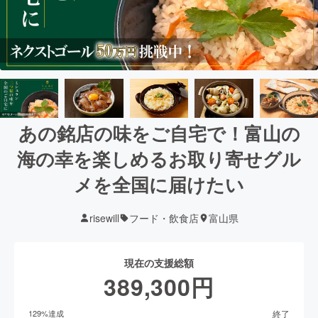
あの銘店の味をご自宅で！富山の
海の幸を楽しめるお取り寄せグル
メを全国に届けたい
risewill
フード・飲食店
富山県
現在の支援総額
389,300
円
終了
129
%達成