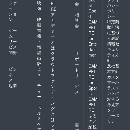
山市四
ファ
映
差によ
FI
会
バシー
al
方荒屋
り1袋、
ッ
像
RE
・
ポリ
Goo
2172-1
約8～10
ショ
・
ア
相
シー
d
〇ホタ
杯） 賞
ン
映
カ
談
ルイカ
特定商
味期
CAM
画
デ
会
の燻製
限：製
取引法
PFI
ゲー
書
原材
造日よ
ミ
に基づ
RE
料：ホ
り60日
ム・
籍
ー
く表記
for
タルイ
（要冷
サー
・
と
情報セ
Ente
カ(国
凍・-18
ビス
雑
は
産),海洋
キュリ
rtain
度以下
開発
誌
ク
サ
深層水
で保存
ティ方
men
出
（イカ
ラ
ポ
くださ
針
t
を含
版
い。）
ウ
ー
反社基
CAM
む） 内
製造
ビジ
ビ
ド
ト
本方針
PFI
容量：
者：泊
ネ
ュ
フ
サ
カスタ
20g×2
RE
漁業協
ス・
ー
ァ
ー
（個体
同組合
マーハ
for
起業
テ
差によ
ン
ビ
所属
ラスメ
Spor
り1袋、
ィ
愛場商
デ
ス
ントに
ts
約8～10
店 富
ー
ィ
対する
CAM
杯） 賞
山県朝
・
ン
考え方
PFI
味期
日町宮
ヘ
グ
限：製
クッ
崎3274-
RE
ル
と
造日よ
1 ※解凍
キーポ
ふる
ス
り60日
後は当
は
リシー
さと
（要冷
日中に
ケ
プ
実
納税
凍・-18
お召し
ア