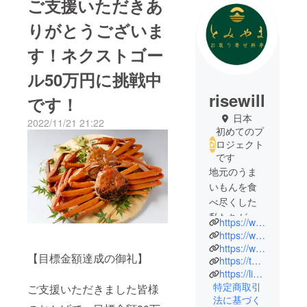
ご支援いただきあ
りがとうございま
す！ネクストゴー
ル50万円に挑戦中
risewill
です！
日本
2022/11/21 21:22
初めてのプ
ロジェクト
です
地元のうま
いもんを食
べ尽くした
私たちが厳
https://www.tomiyama-shop.com/
選した富山
https://www.instagram.com/ryotei_tomiyama/
の銘品お取
https://www.facebook.com/ryotei.tomiyama
【目標金額達成の御礼】
https://twitter.com/ryotei_tomiyama
り寄せ店で
https://liff.line.me/1645278921-kWRPP32q/?accountId=272lktwy
す
特定商取引
ご支援いただきました皆様
法に基づく