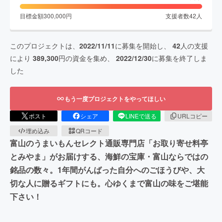
目標金額
300,000
円
支援者数
42
人
このプロジェクトは、
2022/11/11
に募集を開始し、
42
人の支援
により
389,300
円の資金を集め、
2022/12/30
に募集を終了しま
した
もう一度プロジェクトをやってほしい
ポスト
シェア
LINEで送る
URLコピー
埋め込み
QRコード
富山のうまいもんセレクト通販専門店「お取り寄せ料亭
とみやま」がお届けする、海鮮の宝庫・富山ならではの
銘品の数々。1年間がんばった自分へのごほうびや、大
切な人に贈るギフトにも。心ゆくまで富山の味をご堪能
下さい！