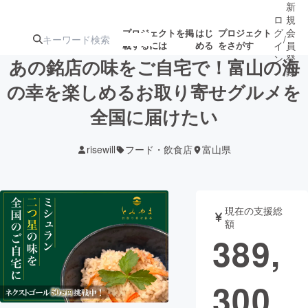
新
ロ
規
グ
会
プロジェクトを掲
はじ
プロジェクト
/
載するには
める
をさがす
イ
員
ン
登
あの銘店の味をご自宅で！富山の海
録
の幸を楽しめるお取り寄せグルメを
全国に届けたい
人気のプロ
注目のリ
注目の新着プロ
募集終了が近いプ
もうすぐ公開
ジェクト
ターン
ジェクト
ロジェクト
されます
risewill
フード・飲食店
富山県
アート・写真
音楽
現在の支援総
テクノロジー・ガジェット
ゲーム・サ
額
389,
映像・映画
書籍・雑誌
300
ビジネス・起業
チャレンジ