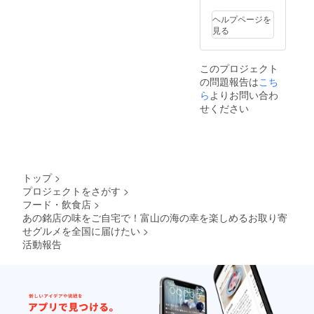
い。）
m/ ※掲
いただ
ろう 原
造日よ
油、酒
製造
載内容
く場合
材料：
り90日
ヘルプページを
（小
者：株
はメー
があり
福来魚
(要冷
見る
麦・ご
式会社
ルにて
ます。
（富山
凍・-18
ま・大
大 富
打合せ
お断り
産）、
度以下
豆を含
山県富
させて
させて
味噌、
で保存
む） 内
このプロジェクト
山市牛
いただ
いただ
納豆昆
くださ
容量：
島町１
の問題報告は
こち
きま
いた場
布、
い。) 製
100ｇ
８－７
す。 ※
ら
よりお問い合わ
合にお
葱、胡
造者：
（1～2
アーバ
ネット
いても
麻、生
せください
かさ桜
人前）
ンプレ
ワーク
返金は
姜、醤
亭 富
賞味期
イス B1
販売や
いたし
油、酒
山県富
限：製
※解凍後
企業イ
かねま
（小
山市桜
造日よ
は当日
メージ
す。 ※
麦・ご
町1丁目
り90日
中にお
が相違
掲載期
ま・大
6-18 〇
(要冷
召し上
する場
間は
豆を含
バイ貝
トップ
>
凍・-18
がり下
合等、
2022年
む） 内
とホタ
度以下
プロジェクトをさがす
>
さい。
掲載を
12月か
容量：
テの
で保存
再凍結
フード・飲食店
>
お断り
ら1年間
100ｇ
ガー
くださ
は避け
させて
あの銘店の味をご自宅で！富山の海の幸を楽しめるお取り寄
です。
（1～2
リック
い。) 製
てくだ
いただ
せグルメを全国に届けたい
>
人前）
バター
造者：
さい。
く場合
賞味期
焼き 原
活動報告
かさ桜
があり
限：製
材料：
亭 富
ます。
造日よ
バイ貝
山県富
お断り
り90日
（富山
山市桜
させて
(要冷
産）・
町1丁目
いただ
凍・-18
ホタテ
6-18 ※
いた場
度以下
貝（北
解凍後