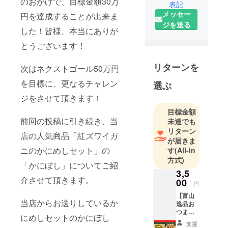
旨い店のう
のおかげで、目標金額30万
表記
まいもんを
メッセー
円を達成することが出来ま
厳選した詰
ジを送る
した！皆様、本当にありが
め合わせや
とうございます！
ここにしか
ない銘店・
リターンを
職人同士の
次はネクストゴール50万円
コラボレー
を目標に、更なるチャレン
選ぶ
ショングル
ジをさせて頂きます！
メをお届け
目標金額
します
前回の投稿に引き続き、当
未達でも
リターン
3000ｍ級の
店の人気商品「紅ズワイガ
が届きま
山々が連な
ニのかにめしセット」の
す
(All-in
る立山連峰
方式)
「かにぼし」についてご紹
と天然のい
3,5
介させて頂きます。
けすと称さ
00
円
れる富山湾
【富山
そんな自然
当店からお送りしているか
逸品お
つまみ2
豊かな地で
にめしセットのかにぼし
種】 富
活躍する生
支援