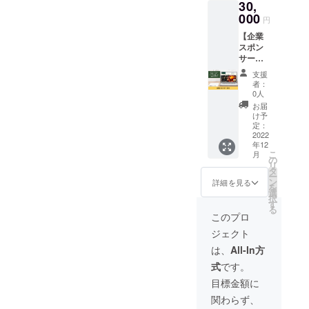
り90日
30,
まのHP
「オプ
い） ※
氷見ぶ
酒、胡
(要冷
に企業
000
ショ
冷凍便
りの漬
円
麻、ご
凍・-18
スポン
ン」に
でのお
け丼 原
ま油
度以下
【企業
サーと
てお選
届けで
材料：
（小
で保存
スポン
して企
びくだ
す。 ※
ぶり
麦・大
くださ
サー
業名ロ
さい＞
送料込
（富山
豆・ご
い。) 製
（大）
ゴを掲
・お届
みのお
県氷見
支援
まを含
造者：
】 お取
載、あ
け時間
値段で
者：
産）、
む） 内
かさ桜
り寄せ
なたの
帯 ・ギ
0人
す。 ※
醤油、
容量：
亭 富
料亭と
会社の
フト包
お届け
お届
酒、赤
80ｇ×4
山県富
みやま
ホーム
装の有
け予
先が
酒、胡
パック
山市桜
の企業
ページ
定：
無 ・の
CAMPF
麻、ご
賞味期
町1丁目
スポン
2022
のリン
しの有
IREへの
ま油
限：製
6-18 〇
年12
サーに
クを掲
無 ・
ご登録
（小
造日よ
こ
バイ貝
月
なれる
載させ
の
メッ
住所と
麦・大
り180日
リ
とホタ
権利で
ていた
タ
セージ
異なる
豆・ご
（要冷
ー
テの
す。 お
だきま
ン
カード
詳細を見る
場合、
まを含
凍・-18
を
ガー
取り寄
す。
選
の有
備考欄
む） 内
度以下
択
リック
せ料亭
（掲載
す
無・種
にお届
容量：
で保存
る
バター
とみや
サイ
類（画
このプロ
け先を
80ｇ×2
くださ
焼き 原
まのHP
ズ・
像より
ご記入
パック
い。）
材料：
ジェクト
に企業
小） あ
お選び
くださ
（2～3
製造
バイ貝
スポン
なたの
くださ
は、
All-In方
い。同
人前）
者：株
（富山
サーと
企業名
い） ※
じ場合
賞味期
式会社
産）・
式
です。
して企
をお取
冷凍便
は「同
限：製
越田商
ホタテ
業名ロ
り寄せ
でのお
目標金額に
じ」と
造日よ
店 富
貝（北
ゴを掲
料亭と
届けで
ご記入
り180日
山県氷
海道
関わらず、
載、あ
みやま
す。 ※
くださ
（要冷
見市伊