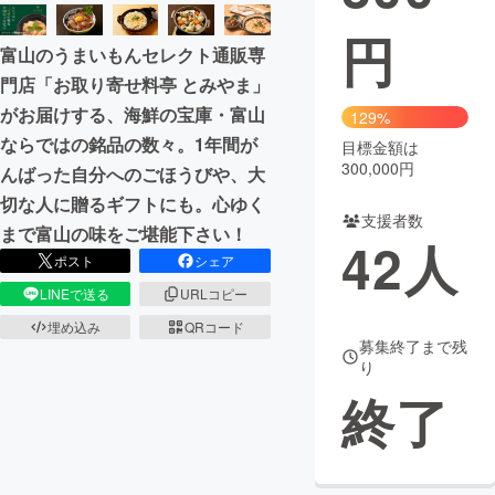
円
まちづくり・地域活性化
富山のうまいもんセレクト通販専
門店「お取り寄せ料亭 とみやま」
CAMPFIRE for Social Good
CAMPFIRE Creation
がお届けする、海鮮の宝庫・富山
129%
CAMPFIREふるさと納税
machi-ya
コミュニティ
ならではの銘品の数々。1年間が
目標金額は
300,000円
んばった自分へのごほうびや、大
切な人に贈るギフトにも。心ゆく
支援者数
まで富山の味をご堪能下さい！
42
人
ポスト
シェア
LINEで送る
URLコピー
埋め込み
QRコード
募集終了まで残
り
終了