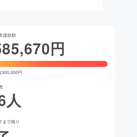
支援総額
585,670
円
00,000円
数
6
人
了まで残り
了