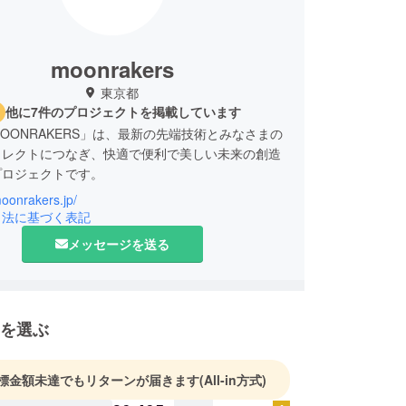
moonrakers
東京都
他に7件のプロジェクトを掲載しています
OONRAKERS」は、最新の先端技術とみなさまの
イレクトにつなぎ、快適で便利で美しい未来の創造
プロジェクトです。
moonrakers.jp/
プ、JAXA、小松マテーレなど日本が世界に誇る技
引法に基づく表記
連携し、商品の製造を行っています。
メッセージを送る
を選ぶ
標金額未達でもリターンが届きます
(All-in方式)