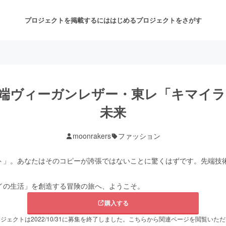
プロジェクトを掲載するには
はじめる
プロジェクトをさがす
注目のリターン
注目の新着プロジェクト
募集終了が近いプロジェクト
も
端ヴィーガンレザー・東レ「キマイラ
未来
音楽
舞台・パフォーマンス
moonrakers
ファッション
ゲーム・サービス開発
フード・飲食店
ト」。あなたはそのコピーが誇張ではないことに驚くはずです。先端技
書籍・雑誌出版
アニメ・漫画
イの生活」を創造する冒険の旅へ、ようこそ。
購入する
チャレンジ
ビューティー・ヘルスケ
ジェクトは2022/10/31に募集を終了しました。こちらから関連ページを閲覧いた