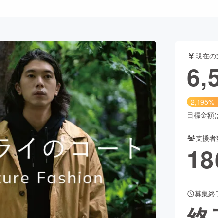
CAMPFIRE for Social Good
CAMPFIRE Creation
CAMPFIREふるさと納税
machi-ya
コミュニティ
現在の
6,
2,195%
目標金額は3
支援者
18
募集終
終