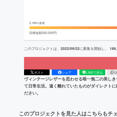
2,195
%達成
目標金額
300,000
円
このプロジェクトは、
2022/09/22
に募集を開始し、
186
ポスト
シェア
LINEで送る
U
ヴィンテージレザーを思わせる唯一無二の美しき
て日常生活。遠く離れていたものがダイレクトに
ださい。
このプロジェクトを見た人はこちらもチ