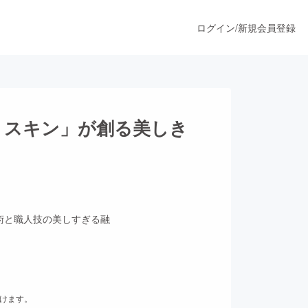
ログイン
/
新規会員登録
うすぐ公開されます
 スキン」が創る美しき
プロダクト
ファッション
術と職人技の美しすぎる融
スポーツ
ア
ソーシャルグッド
だけます。