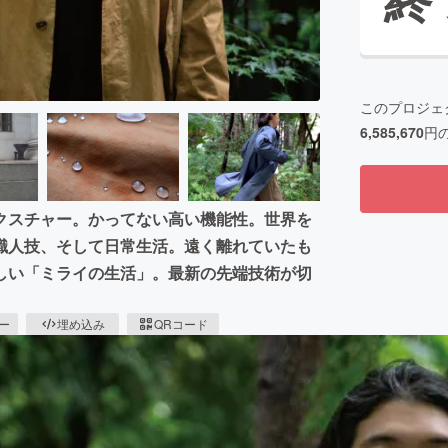
このプロジェ
6,585,670
円
クスチャー。かってない高い機能性。世界を
職人技、そして日常生活。遠く離れていたも
しい「ミライの生活」。最新の先端技術が切
ピー
埋め込み
QRコード