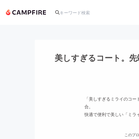
人気のプロジェクト
美しすぎるコート。先
アート・写真
テクノロジー・ガジェット
「美しすぎるミライのコー
合。
映像・映画
快適で便利で美しい「ミラ
ビジネス・起業
このプロ