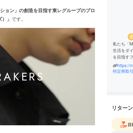
ション」の創造を目指す東レグループのプロ
ズ）」
です。
私たち「M
生活をダ
を目指す
https://
東レグルー
特定商取
術企業と
リターン
目